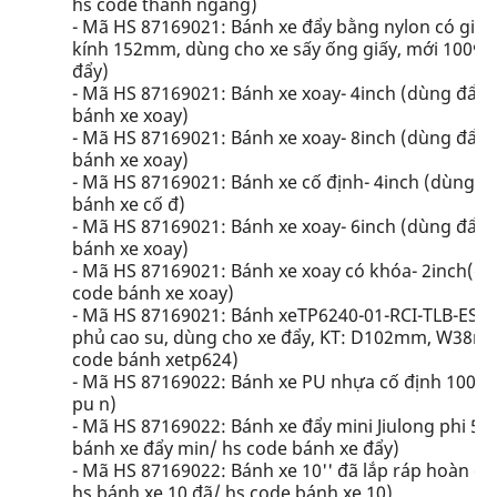
hs code thanh ngang)
- Mã HS 87169021: Bánh xe đẩy bằng nylon có giá 
kính 152mm, dùng cho xe sấy ống giấy, mới 100%..
đẩy)
- Mã HS 87169021: Bánh xe xoay- 4inch (dùng đẩy h
bánh xe xoay)
- Mã HS 87169021: Bánh xe xoay- 8inch (dùng đẩy h
bánh xe xoay)
- Mã HS 87169021: Bánh xe cố định- 4inch (dùng đẩ
bánh xe cố đ)
- Mã HS 87169021: Bánh xe xoay- 6inch (dùng đẩy h
bánh xe xoay)
- Mã HS 87169021: Bánh xe xoay có khóa- 2inch(dù
code bánh xe xoay)
- Mã HS 87169021: Bánh xeTP6240-01-RCI-TLB-ESD,
phủ cao su, dùng cho xe đẩy, KT: D102mm, W38mm
code bánh xetp624)
- Mã HS 87169022: Bánh xe PU nhựa cố định 100...
pu n)
- Mã HS 87169022: Bánh xe đẩy mini Jiulong phi 5
bánh xe đẩy min/ hs code bánh xe đẩy)
- Mã HS 87169022: Bánh xe 10'' đã lắp ráp hoàn chỉ
hs bánh xe 10 đã/ hs code bánh xe 10)