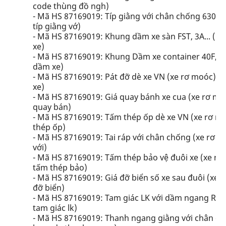
code thùng đồ ngh)
- Mã HS 87169019: Típ giằng với chân chống 630 (xe
típ giằng vớ)
- Mã HS 87169019: Khung dầm xe sàn FST, 3A... (
xe)
- Mã HS 87169019: Khung Dầm xe container 40F, 2
dầm xe)
- Mã HS 87169019: Pát đỡ dè xe VN (xe rơ moóc)... 
xe)
- Mã HS 87169019: Giá quay bánh xe cua (xe rơ moó
quay bán)
- Mã HS 87169019: Tấm thép ốp dè xe VN (xe rơ mo
thép ốp)
- Mã HS 87169019: Tai ráp với chân chống (xe rơ moó
với)
- Mã HS 87169019: Tấm thép bảo vệ đuôi xe (xe rơ 
tấm thép bảo)
- Mã HS 87169019: Giá đỡ biển số xe sau đuôi (xe r
đỡ biển)
- Mã HS 87169019: Tam giác LK với dầm ngang R (xe
tam giác lk)
- Mã HS 87169019: Thanh ngang giằng với chân chố