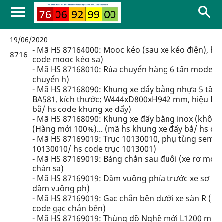
19/06/2020
- Mã HS 87164000: Mooc kéo (sau xe kéo điện), hà
8716
code mooc kéo sa)
- Mã HS 87168010: Rùa chuyển hàng 6 tấn model C
chuyển h)
- Mã HS 87168090: Khung xe đẩy bằng nhựa 5 tầng (
BA581, kích thước: W444xD800xH942 mm, hiệu KAW
bằ/ hs code khung xe đẩy)
- Mã HS 87168090: Khung xe đẩy bằng inox (không
(Hàng mới 100%)... (mã hs khung xe đẩy bằ/ hs co
- Mã HS 87169019: Trục 10130010, phụ tùng semi- 
10130010/ hs code trục 1013001)
- Mã HS 87169019: Bảng chắn sau đuôi (xe rơ moóc
chắn sa)
- Mã HS 87169019: Dầm vuông phía trước xe sơ mi
dầm vuông ph)
- Mã HS 87169019: Gạc chắn bên dưới xe sàn R (xe 
code gạc chắn bên)
- Mã HS 87169019: Thùng đồ Nghề mới L1200 mm (