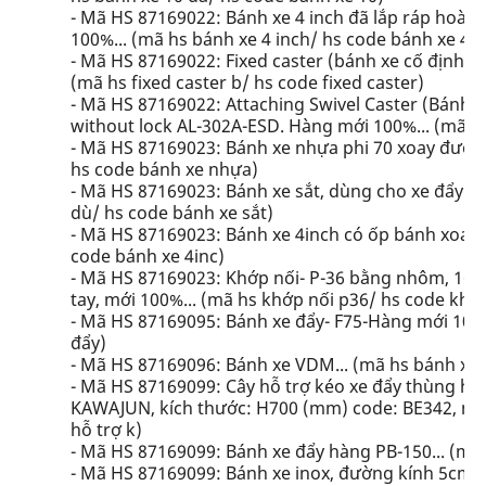
- Mã HS 87169022: Bánh xe 4 inch đã lắp ráp hoàn 
100%... (mã hs bánh xe 4 inch/ hs code bánh xe 4 i
- Mã HS 87169022: Fixed caster (bánh xe cố định 
(mã hs fixed caster b/ hs code fixed caster)
- Mã HS 87169022: Attaching Swivel Caster (Bánh
without lock AL-302A-ESD. Hàng mới 100%... (mã hs
- Mã HS 87169023: Bánh xe nhựa phi 70 xoay được
hs code bánh xe nhựa)
- Mã HS 87169023: Bánh xe sắt, dùng cho xe đẩy h
dù/ hs code bánh xe sắt)
- Mã HS 87169023: Bánh xe 4inch có ốp bánh xoay, 
code bánh xe 4inc)
- Mã HS 87169023: Khớp nối- P-36 bằng nhôm, 16
tay, mới 100%... (mã hs khớp nối p36/ hs code khớp
- Mã HS 87169095: Bánh xe đẩy- F75-Hàng mới 100%
đẩy)
- Mã HS 87169096: Bánh xe VDM... (mã hs bánh xe
- Mã HS 87169099: Cây hỗ trợ kéo xe đẩy thùng hàn
KAWAJUN, kích thước: H700 (mm) code: BE342, mới 
hỗ trợ k)
- Mã HS 87169099: Bánh xe đẩy hàng PB-150... (mã
- Mã HS 87169099: Bánh xe inox, đường kính 5cm. 