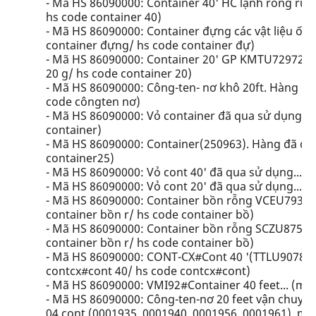
- Mã HS 86090000: Container 40' HC lạnh rỗng ruột
hs code container 40)
- Mã HS 86090000: Container đựng các vật liệu ống
container đựng/ hs code container đự)
- Mã HS 86090000: Container 20' GP KMTU7297223,
20 g/ hs code container 20)
- Mã HS 86090000: Công-ten- nơ khô 20ft. Hàng đã
code côngten nơ)
- Mã HS 86090000: Vỏ container đã qua sử dụng... 
container)
- Mã HS 86090000: Container(250963). Hàng đã qua
container25)
- Mã HS 86090000: Vỏ cont 40' đã qua sử dụng... (
- Mã HS 86090000: Vỏ cont 20' đã qua sử dụng... (
- Mã HS 86090000: Container bồn rỗng VCEU793291-
container bồn r/ hs code container bồ)
- Mã HS 86090000: Container bồn rỗng SCZU875232-5
container bồn r/ hs code container bồ)
- Mã HS 86090000: CONT-CX#Cont 40 '(TTLU9078578
contcx#cont 40/ hs code contcx#cont)
- Mã HS 86090000: VMI92#Container 40 feet... (mã
- Mã HS 86090000: Công-ten-nơ 20 feet vận chuyển
04 cont (0001935, 0001940, 0001956, 0001961), mớ