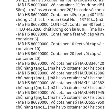
5 m)... (mã hs vỏ container rỗ/ hs code vỏ containe
- Mã HS 86090000: Vỏ container 20 fet dùng để là
58m)... (mã hs vỏ container 20/ hs code vỏ contain
- Mã HS 86090000: Container siêu trọng 40" IRNU
chống và thiết bị khoan (Seal No. : 13710)... (mã hs
- Mã HS 86090000: CONT-CX#Container 40 feet đã 
TTLU 4420260, chất lượng còn lại 80%.... (mã hs c
- Mã HS 86090000: Container 6 feet với cáp và ma ní
container 6)
- Mã HS 86090000: Container 10 feet với cáp và ma 
container 10)
- Mã HS 86090000: Container 20 feet với cáp và ma 
container 20)
- Mã HS 86090000: Vỏ cotainer số HAKU3340420/2
chủ hàng tặng)... (mã hs vỏ cotainer số/ hs code v
- Mã HS 86090000: Vỏ cotainer số HAKU9612886/4
chủ hàng tặng)... (mã hs vỏ cotainer số/ hs code v
- Mã HS 86090000: Vỏ cotainer số HAKU1140382/4
chủ hàng tặng)... (mã hs vỏ cotainer số/ hs code v
- Mã HS 86090000: Vỏ cotainer số HAKU4491945/4
chủ hàng tặng)... (mã hs vỏ cotainer số/ hs code v
- Mã HS 86090000: Vỏ cotainer số HAKU5557950/4
chủ hàng tặng)... (mã hs vỏ cotainer số/ hs code v