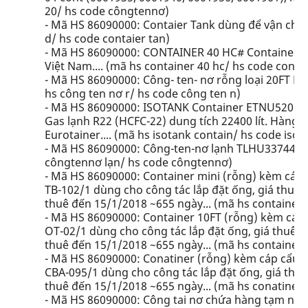
20/ hs code côngtennơ)
- Mã HS 86090000: Contaier Tank dùng để vận chuy
d/ hs code contaier tan)
- Mã HS 86090000: CONTAINER 40 HC# Container 4
Việt Nam.... (mã hs container 40 hc/ hs code conta
- Mã HS 86090000: Công- ten- nơ rỗng loại 20FT DR
hs công ten nơ r/ hs code công ten n)
- Mã HS 86090000: ISOTANK Container ETNU520173
Gas lạnh R22 (HCFC-22) dung tích 22400 lít. Hàng 
Eurotainer.... (mã hs isotank contain/ hs code isot
- Mã HS 86090000: Công-ten-nơ lạnh TLHU3374424 l
côngtennơ lạn/ hs code côngtennơ)
- Mã HS 86090000: Container mini (rỗng) kèm cá
TB-102/1 dùng cho công tác lắp đặt ống, giá thuê 1
thuê đến 15/1/2018 ~655 ngày... (mã hs container 
- Mã HS 86090000: Container 10FT (rỗng) kèm cá
OT-02/1 dùng cho công tác lắp đặt ống, giá thuê 12
thuê đến 15/1/2018 ~655 ngày... (mã hs container 
- Mã HS 86090000: Conatiner (rỗng) kèm cáp cẩu
CBA-095/1 dùng cho công tác lắp đặt ống, giá thuê 
thuê đến 15/1/2018 ~655 ngày... (mã hs conatiner 
- Mã HS 86090000: Công tai nơ chứa hàng tạm nhập.