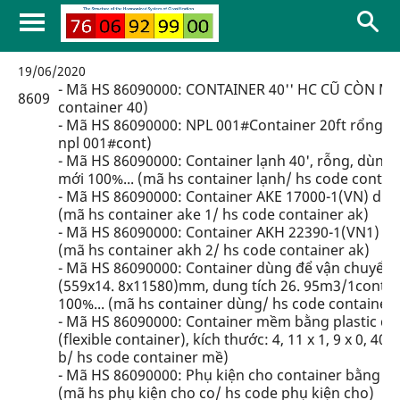
19/06/2020
- Mã HS 86090000: CONTAINER 40'' HC CŨ CÒN MƠI 
8609
container 40)
- Mã HS 86090000: NPL 001#Container 20ft rổng mớ
npl 001#cont)
- Mã HS 86090000: Container lạnh 40', rỗng, dùng 
mới 100%... (mã hs container lạnh/ hs code contain
- Mã HS 86090000: Container AKE 17000-1(VN) dùng
(mã hs container ake 1/ hs code container ak)
- Mã HS 86090000: Container AKH 22390-1(VN1) dù
(mã hs container akh 2/ hs code container ak)
- Mã HS 86090000: Container dùng để vận chuyển khí
(559x14. 8x11580)mm, dung tích 26. 95m3/1cont. 
100%... (mã hs container dùng/ hs code container 
- Mã HS 86090000: Container mềm bằng plastic dù
(flexible container), kích thước: 4, 11 x 1, 9 x 0,
b/ hs code container mề)
- Mã HS 86090000: Phụ kiện cho container bằng thé
(mã hs phụ kiện cho co/ hs code phụ kiện cho)