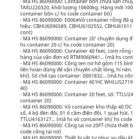
- Mã HS 86090000: Container bồn chứa vận chuyển 
TAXU220320, khối lượng 10600kg. Hàng mới 100% d
container bồn c/ hs code container bồ)
- Mã HS 86090000: E006#Vỏ container rỗng đã qua 
hiệu: CBHU6096589, CBHU6102552, CBHU6101113...
cont)
- Mã HS 86090000: Container 20' chuyên dụng đựng
hs container 20 c/ hs code container 20)
- Mã HS 86090000: Container 40 feet, cont rỗng đã
hàng của vận đơn số RTM9060941... (mã hs contain
- Mã HS 86090000: Công ten nơ hở gồm 115 bình chứ
liên hoàn dùng để vận chuyển chất lỏng, hí nén. H
khí). Số chế tạo container: 0001832... (mã hs công
- Mã HS 86090000: Container 40'HC WHLU5271984..
40)
- Mã HS 86090000: Container 20 feet, số: TTLU24820
container 20)
- Mã HS 86090000: Vỏ container kho thấp 40 DC đã
sổ, 4 bộ đèn đôi, 01 ổ cắm điện đôi, 1 quạt hút, 1
TTLU4163127... (mã hs vỏ container kh/ hs code vỏ
- Mã HS 86090000: Công tai nơ 20FT chứa thiết bị s
code công tai nơ)
- Mã HS 86090000: Thiết bị vật tư phục vụ dầu khí: 