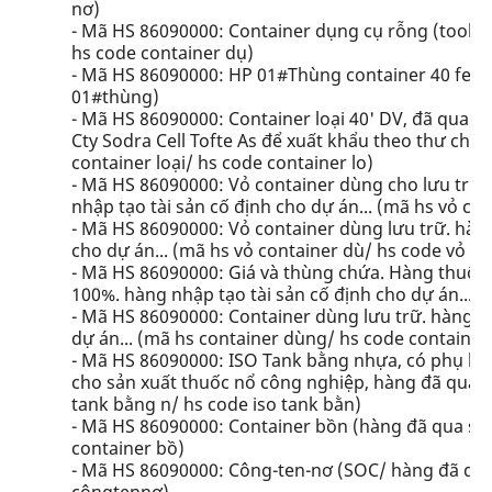
nơ)
- Mã HS 86090000: Container dụng cụ rỗng (tools 
hs code container dụ)
- Mã HS 86090000: HP 01#Thùng container 40 feet 
01#thùng)
- Mã HS 86090000: Container loại 40' DV, đã qua s
Cty Sodra Cell Tofte As để xuất khẩu theo thư chỉ 
container loại/ hs code container lo)
- Mã HS 86090000: Vỏ container dùng cho lưu trữ 
nhập tạo tài sản cố định cho dự án... (mã hs vỏ co
- Mã HS 86090000: Vỏ container dùng lưu trữ. hàn
cho dự án... (mã hs vỏ container dù/ hs code vỏ co
- Mã HS 86090000: Giá và thùng chứa. Hàng thuộ
100%. hàng nhập tạo tài sản cố định cho dự án... (
- Mã HS 86090000: Container dùng lưu trữ. hàng m
dự án... (mã hs container dùng/ hs code container
- Mã HS 86090000: ISO Tank bằng nhựa, có phụ ki
cho sản xuất thuốc nổ công nghiệp, hàng đã qua sử
tank bằng n/ hs code iso tank bằn)
- Mã HS 86090000: Container bồn (hàng đã qua sử 
container bồ)
- Mã HS 86090000: Công-ten-nơ (SOC/ hàng đã qua