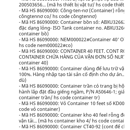
200503656... (mã hs thiết bị vật tư/ hs code thiết bị
- Mã HS 86090000: Công-ten-nơ (Container) rỗng l
côngtennơ co/ hs code côngtennơ)
- Mã HS 86090000: Container bồn số: ABXU326623
đặc dạng lỏng- ISO Tank container no. ABXU326623
container bồ)
- Mã HS 86090000: NEM000022#Container 40' OT 
hs code nem000022#co)
- Mã HS 86090000: CONTAINER 40 FEET. CONT R
CONTAINER CHỨA HÀNG CỦA VẬN ĐƠN SỐ NLRTM0686
container 40)
- Mã HS 86090000: Container dùng để lưu trữ vật l
100%. Hàng nhập tạo tài sản cố định cho dự án....
dù)
- Mã HS 86090000: Container trần có trang bị hộp 
hành lắp đặt đầu giếng ngầm, P/N A50646-1; giá thiế
container trần/ hs code container tr)
- Mã HS 86090000: Vỏ Container 10 feet số KD009 k
code vỏ container)
- Mã HS 86090000: Container kho 40 feel rỗng để
vận tải... (mã hs container kho 4/ hs code containe
- Mã HS 86090000: Container CT40-92 (cont để chứ