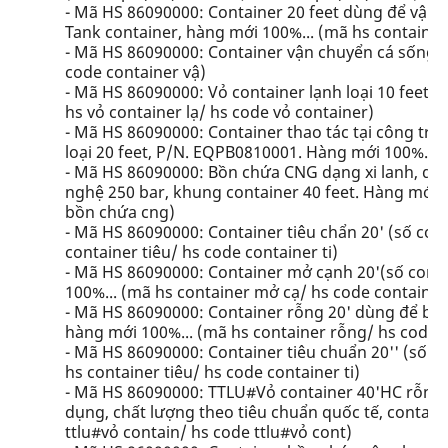
- Mã HS 86090000: Container 20 feet dùng để vận c
Tank container, hàng mới 100%... (mã hs container
- Mã HS 86090000: Container vận chuyển cá sống, 
code container vậ)
- Mã HS 86090000: Vỏ container lạnh loại 10 feet 
hs vỏ container lạ/ hs code vỏ container)
- Mã HS 86090000: Container thao tác tại công trư
loại 20 feet, P/N. EQPB0810001. Hàng mới 100%... 
- Mã HS 86090000: Bồn chứa CNG dạng xi lanh, dung 
nghệ 250 bar, khung container 40 feet. Hàng mới 
bồn chứa cng)
- Mã HS 86090000: Container tiêu chẩn 20' (số con
container tiêu/ hs code container ti)
- Mã HS 86090000: Container mở cạnh 20'(số con
100%... (mã hs container mở cạ/ hs code containe
- Mã HS 86090000: Container rỗng 20' dùng để bảo
hàng mới 100%... (mã hs container rỗng/ hs code c
- Mã HS 86090000: Container tiêu chuẩn 20'' (số 
hs container tiêu/ hs code container ti)
- Mã HS 86090000: TTLU#Vỏ container 40'HC rỗng, 
dụng, chất lượng theo tiêu chuẩn quốc tế, contai
ttlu#vỏ contain/ hs code ttlu#vỏ cont)