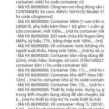
container ct40/ hs code container ct)
- Mã HS 86090000: Công-ten-nơ rỗng dùng vận chu
CONTAINER/ Số cont: AWVU 1601010/ Model: CVA-6
hs code côngtennơ)
- Mã HS 86090000: Container Mềm (1 van trên và 1 
24000 lít, phụ kiện kèm theo 1 bộ gồm 1 cuộn giấy 
cửa container, mới 100%.... (mã hs container mềm
- Mã HS 86090000: ISO tank chứa khí Argon lỏng(dạ
6MPa, ký hiệu: T75 , bằng thép mới 100%.... (mã hs
- Mã HS 86090000: Vỏ container tank (không chứa
người xuất khẩu. Hàng mới 100%.... (mã hs vỏ cont
- Mã HS 86090000: Container bồn rỗng dùng để ch
22m3, nhãn hiệu: Dongte, số cont: DTAU1400273/
container bồn r/ hs code container bồ)
- Mã HS 86090000: Container (No. 11).... (mã hs co
- Mã HS 86090000: Container kho 40FT theo HĐ 021
12m)... (mã hs container kho 4/ hs code container
- Mã HS 86090000: Container (No. 15).... (mã hs co
- Mã HS 86090000: Thiết bị, máy móc, dụng cụ, phụ
trọng 40ft chuyên dụng dùng để vận chuyển, bảo
6... (mã hs thiết bị máy m/ hs code thiết bị má)
- Mã HS 86090000: Vỏ container rỗng TL 100761, 4