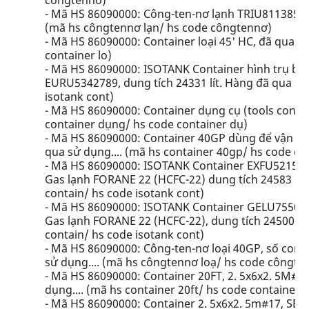
côngtennơ)
- Mã HS 86090000: Công-ten-nơ lạnh TRIU8113855 (
(mã hs côngtennơ lạn/ hs code côngtennơ)
- Mã HS 86090000: Container loại 45' HC, đã qua sử
container lo)
- Mã HS 86090000: ISOTANK Container hình trụ bằ
EURU5342789, dung tích 24331 lít. Hàng đã qua sử 
isotank cont)
- Mã HS 86090000: Container dụng cụ (tools contai
container dụng/ hs code container dụ)
- Mã HS 86090000: Container 40GP dùng để vận c
qua sử dụng.... (mã hs container 40gp/ hs code co
- Mã HS 86090000: ISOTANK Container EXFU5215850
Gas lạnh FORANE 22 (HCFC-22) dung tích 24583 lít.
contain/ hs code isotank cont)
- Mã HS 86090000: ISOTANK Container GELU755011
Gas lạnh FORANE 22 (HCFC-22), dung tích 24500 lít
contain/ hs code isotank cont)
- Mã HS 86090000: Công-ten-nơ loại 40GP, số con
sử dụng.... (mã hs côngtennơ loạ/ hs code côngte
- Mã HS 86090000: Container 20FT, 2. 5x6x2. 5M#1
dụng.... (mã hs container 20ft/ hs code container 2
- Mã HS 86090000: Container 2. 5x6x2. 5m#17, SE