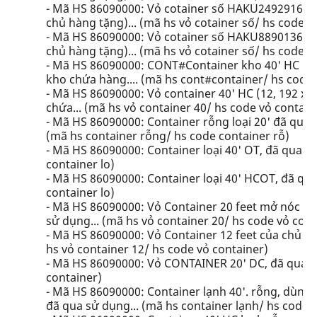
- Mã HS 86090000: Vỏ cotainer số HAKU2492916/2
chủ hàng tặng)... (mã hs vỏ cotainer số/ hs code v
- Mã HS 86090000: Vỏ cotainer số HAKU8890136/4
chủ hàng tặng)... (mã hs vỏ cotainer số/ hs code v
- Mã HS 86090000: CONT#Container kho 40' HC (KT
kho chứa hàng.... (mã hs cont#container/ hs code
- Mã HS 86090000: Vỏ container 40' HC (12, 192 x 
chứa... (mã hs vỏ container 40/ hs code vỏ contain
- Mã HS 86090000: Container rỗng loại 20' đã qua s
(mã hs container rỗng/ hs code container rỗ)
- Mã HS 86090000: Container loại 40' OT, đã qua sử
container lo)
- Mã HS 86090000: Container loại 40' HCOT, đã qua 
container lo)
- Mã HS 86090000: Vỏ Container 20 feet mở nóc c
sử dụng... (mã hs vỏ container 20/ hs code vỏ cont
- Mã HS 86090000: Vỏ Container 12 feet của chủ h
hs vỏ container 12/ hs code vỏ container)
- Mã HS 86090000: Vỏ CONTAINER 20' DC, đã qua sử
container)
- Mã HS 86090000: Container lạnh 40'. rỗng, dùng 
đã qua sử dụng... (mã hs container lạnh/ hs code c