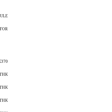
DULE
 FOR
K370
2THK
 THK
2THK