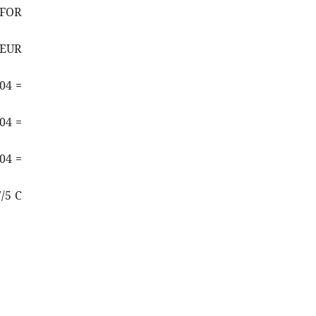
(FOR
 EUR
04 =
04 =
04 =
/5 C