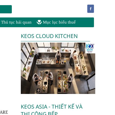
f
Thủ tục hải quan
Mục lục biểu thuế
KEOS CLOUD KITCHEN
KEOS ASIA - THIẾT KẾ VÀ
PARE
THI CÔNG BẾP