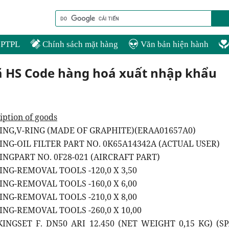
PTPL
Chính sách mặt hàng
Văn bản hiện hành
ã HS Code hàng hoá xuất nhập khẩu
iption of goods
KING,V-RING (MADE OF GRAPHITE)(ERAA01657A0)
KING-OIL FILTER PART NO. 0K65A14342A (ACTUAL USER)
INGPART NO. 0F28-021 (AIRCRAFT PART)
ING-REMOVAL TOOLS -120,0 X 3,50
ING-REMOVAL TOOLS -160,0 X 6,00
ING-REMOVAL TOOLS -210,0 X 8,00
ING-REMOVAL TOOLS -260,0 X 10,00
KINGSET F. DN50 ARI 12.450 (NET WEIGHT 0,15 KG) (S