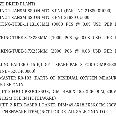
ZE DRIED PLANT)
KING-TRANSMISSION MTG S PNL (PART NO:21880-0U000)
KING-TRANSMISSION MTG S PNL 21880-0U000
CKING-TUBE-11.1X165MM (9000 PCS @ 0.09 USD PER 
CKING-TUBE-8.7X235MM (1000 PCS @ 0.08 USD PER 
CKING-TUBE-8.7X235MM (2000 PCS @ 0.08 USD PER 
KUNG PAPIER 0.15 B/LD01 - SPARE PARTS FOR COMPRES
E - 5261460000]
CMASTER R0-103 (PARTS OF RESIDUAL OXYGEN MEASU
VE USE ONLY
JET 2 FOOD PROCESSOR, DIM= 49.8 X 18.2 X 36.0CM, 230V,
021324( USE IN HOTELWARE)
OJET 2 RED BASER LOANER DIM=49.8X18.2X36.0CM 230V
ITCHENWARE ITEM)(NOT FOR RETAIL SALE ONLY FOR