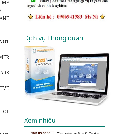
ROME
D
RANE
Dịch vụ Thông quan
 NOT
 MFR
PARS
TIVE
T OF
Xem nhiều
Tra cứu mã HS Code