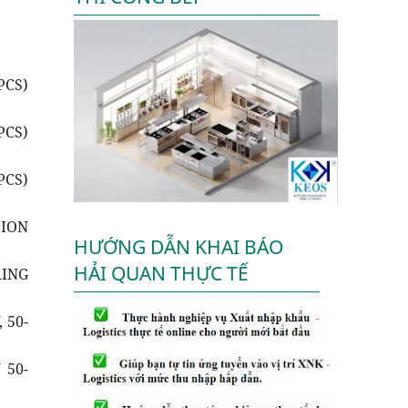
PCS)
PCS)
PCS)
SION
HƯỚNG DẪN KHAI BÁO
HẢI QUAN THỰC TẾ
RING
 50-
 50-