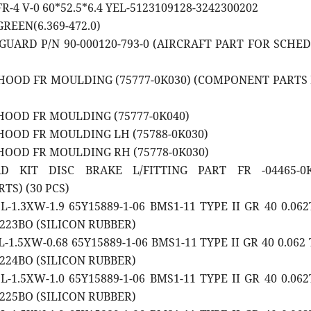
FR-4 V-0 60*52.5*6.4 YEL-5123109128-3242300202
GREEN(6.369-472.0)
 GUARD P/N 90-000120-793-0 (AIRCRAFT PART FOR SCHE
 HOOD FR MOULDING (75777-0K030) (COMPONENT PARTS
 HOOD FR MOULDING (75777-0K040)
 HOOD FR MOULDING LH (75788-0K030)
 HOOD FR MOULDING RH (75778-0K030)
AD KIT DISC BRAKE L/FITTING PART FR -04465-0
TS) (30 PCS)
L-1.3XW-1.9 65Y15889-1-06 BMS1-11 TYPE II GR 40 0.06
0223BO (SILICON RUBBER)
L-1.5XW-0.68 65Y15889-1-06 BMS1-11 TYPE II GR 40 0.062
0224BO (SILICON RUBBER)
L-1.5XW-1.0 65Y15889-1-06 BMS1-11 TYPE II GR 40 0.06
0225BO (SILICON RUBBER)