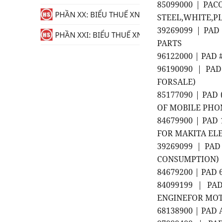
85099000 | PAC
PHẦN XX: BIỂU THUẾ XNK
STEEL,WHITE,PL
39269099 | PAD
PHẦN XXI: BIỂU THUẾ XNK
PARTS
96122000 | PAD 
96190090 | PA
FORSALE)
85177090 | PA
OF MOBILE PHO
84679900 | PAD 
FOR MAKITA EL
39269099 | PA
CONSUMPTION)
84679200 | PAD 
84099199 | PA
ENGINEFOR MOT
68138900 | PAD 