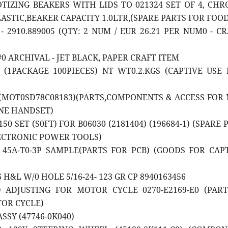
OTIZING BEAKERS WITH LIDS TO 021324 SET OF 4, CH
ASTIC,BEAKER CAPACITY 1.0LTR,(SPARE PARTS FOR FOO
 - 2910.889005 (QTY: 2 NUM / EUR 26.21 PER NUM0 - C
#0 ARCHIVAL - JET BLACK, PAPER CRAFT ITEM
D (1PACKAGE 100PIECES) NT WT0.2.KGS (CAPTIVE USE
D (MOT0SD78C08183)(PARTS,COMPONENTS & ACCESS FOR
NE HANDSET)
150 SET (S0FT) FOR B06030 (2181404) (196684-1) (SPARE 
ECTRONIC POWER TOOLS)
D 45A-T0-3P SAMPLE(PARTS FOR PCB) (GOODS FOR CAP
6 H&L W/0 HOLE 5/16-24- 123 GR CP 8940163456
D ADJUSTING FOR MOTOR CYCLE 0270-E2169-E0 (PAR
OR CYCLE)
ASSY (47746-0K040)