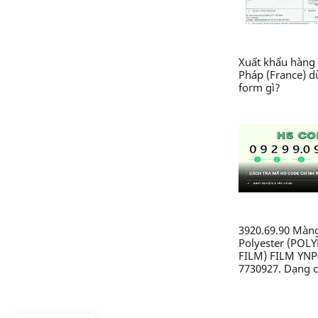
Xuất khẩu hàng 
Pháp (France) 
form gì?
3920.69.90 Màn
Polyester (POL
FILM) FILM YNP
7730927. Dạng c
nhựa từ polyeste
không xốp, khô
dính, chưa được 