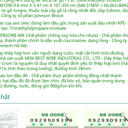
án Lạng NPL dùng để SXCB SP gỗ - FSC 100% ANEGRIE VENEER
7290 0.8 mm X 3-47 cm X 101-350 cm (646.51MSF = 60,063.06M2
từ gỗ Anigre, thuộc loài cây gỗ lá rộng nhiệt đới, dày 0,8mm, d
- Công ty cổ phần Johnson Wood
te của axit oleic dùng làm dầu gốc trong sản xuất dầu nhờn KPE-
tạo: Trimethylolpropane trioleate
VERSORB 40K (chế phẩm chống oxy hóa cho nhựa) - Chế phẩm ổn
, thành phần chính là dẫn xuất của triazine, dạng lỏng - Công ty
mtech Hà Nội
ây thép hợp kim cán nguội dạng cuộn, mặt cắt hình tròn;đường
hà sản xuất NEW BEST WIRE INDUSTRIAL CO., LTD - Dây thép h
ó Crom là nguyên tố duy nhất quyết định yếu tố thép hợp kim (h
,21% tính theo trọng lượng), đường kính 28mm
háo lon đậu đỏ - Chế phẩm thực phẩm không đồng nhất thành
 hạt đậu đỏ đã được làm chín, đã bóc vỏ, bảo quản trong dung
từ đường, nước, đóng gói 900g/lon kín khí.
nhất