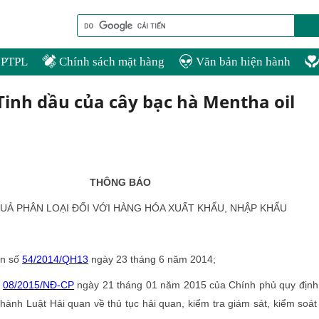
PTPL
Chính sách mặt hàng
Văn bản hiện hành
 Tinh dầu của cây bạc hà Mentha oil
THÔNG BÁO
UẢ PHÂN LOẠI ĐỐI VỚI HÀNG HÓA XUẤT KHẨU, NHẬP KHẨU
an số
54/2014/QH13
ngày 23 tháng 6 năm 2014;
ố
08/2015/NĐ-CP
ngày 21 tháng 01 năm 2015 của Chính phủ quy định 
i hành Luật Hải quan về thủ tục hải quan, kiểm tra giám sát, kiểm soát