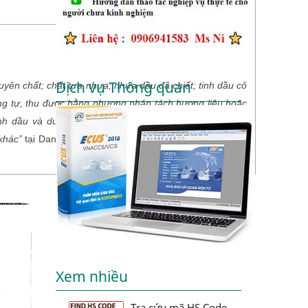
Dịch vụ Thông quan
uyên chất; chất tựa nhựa; nhựa dầu đã chiết; tinh dầu cô
ương tự, thu được bằng phương pháp tách hương liệu hoặc
nh dầu và dung dịch nước của các loại tinh dầu”
, phân
khác”
tại Danh mục hàng hóa xuất khẩu, nhập khẩu Việt
Xem nhiều
Tra cứu mã HS Code