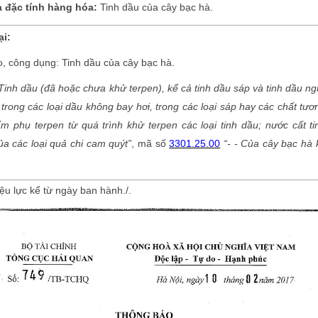
à đặc tính hàng hóa
:
Tinh dầu của cây bạc hà.
ại:
o, công dụng: Tinh dầu của cây bạc hà.
Tinh dầu (đã hoặc chưa khử terpen), kể cả tinh dầu sáp và tinh dầu ng
 trong các loại dầu không bay hơi, trong các loại sáp hay các chất t
 phụ terpen từ quá trình khử terpen các loại tinh dầu; nước cất ti
ủa các loại quả chi cam quýt”
, mã số
3301.25.00
“- - Của cây bạc hà 
ệu lực kể từ ngày ban hành./.