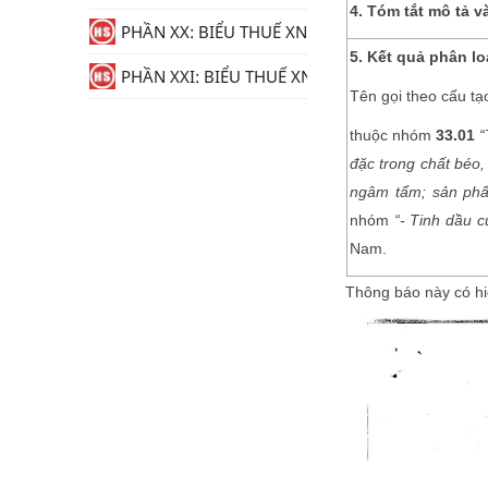
4. Tóm tắt mô tả v
PHẦN XX: BIỂU THUẾ XNK
5. Kết quả phân lo
PHẦN XXI: BIỂU THUẾ XNK
Tên gọi theo cấu tạ
thuộc nhóm
33.01
“
đặc trong chất béo,
ngâm tẩm; sản phẩm
nhóm
“- Tinh dầu c
Nam.
Thông báo này có hi