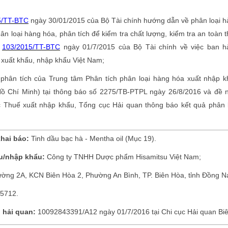
5/TT-BTC
ngày 30/01/2015 của Bộ Tài chính hướng dẫn về phân loại 
ân loại hàng hóa, phân tích để kiểm tra chất lượng, kiểm tra an toàn 
ố
103/2015/TT-BTC
ngày 01/7/2015 của Bộ Tài chính về việc ban h
xuất khẩu, nhập khẩu Việt Nam;
 phân tích của Trung tâm Phân tích phân loại hàng hóa xuất nhập 
 Hồ Chí Minh) tại thông báo số 2275/TB-PTPL ngày 26/8/2016 và đề 
 Thuế xuất nhập khẩu, Tổng cục Hải quan thông báo kết quả phân l
khai báo:
Tinh dầu bạc hà - Mentha oil (Mục 19).
u/nhập khẩu:
Công ty TNHH Dược phẩm Hisamitsu Việt Nam;
ường 2A, KCN Biên Hòa 2, Phường An Bình, TP. Biên Hòa, tỉnh Đồng Na
45712.
i hải quan:
10092843391/A12 ngày 01/7/2016 tại Chi cục Hải quan Biê