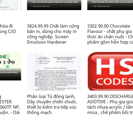
hóa đi
3824.99.99 Chất làm cứng
3302.90.00 Chocolate
dùng C/O
bản in, dùng cho máy in
Flavour - chất phụ gia
công nghiệp. Screen
thức ăn chăn nuôi - C
Emulsion Hardener
phẩm gồm hỗn hợp c
(5kg/pack).99-SM-SH-5 -
chất thơm, Zeolite, sili
Chế phẩm hóa học thành
dioxit,.., dạng bột, đó
phần có chứa Glyoxal, axit
gói 2kg/túi, dùng tro
HCl..., dạng lỏng, dùng
sản xuất thức ăn chăn
trong công nghiệp in -
nuôi - Công ty TNHH 
Công ty TNHH Nhãn mác
CN Chăn nuôi Nguyên
và Bao bì Maxim Việt Nam
Xương
g
Phân loại Tủ đông lạnh,
3403.99.90 DISCHARG
YESTER
Dây chuyền chiên chuối,
ADDTIVE - Phụ gia gi
060TF NP,
thiết bị kiểm tra tiếp xúc
tách nhựa acrylic / tấ
uộn. - Dải
thông mạch
mica , chế phẩm bôi t
 no, loại
có chứa dầu, nguồn g
ng tự
từ dầu mỏ , loại khác. 
gia cố,
Chế phẩm bôi trơn có