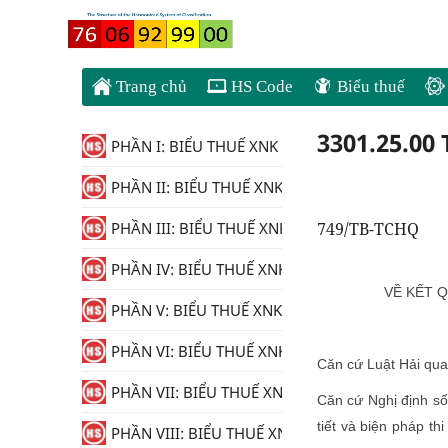
Trang chủ
HS Code
Biểu thuế
3301.25.00
PHẦN I: BIỂU THUẾ XNK
PHẦN II: BIỂU THUẾ XNK
749/TB-TCHQ
PHẦN III: BIỂU THUẾ XNK
PHẦN IV: BIỂU THUẾ XNK
VỀ KẾT Q
PHẦN V: BIỂU THUẾ XNK
PHẦN VI: BIỂU THUẾ XNK
Căn cứ Luật Hải qu
PHẦN VII: BIỂU THUẾ XNK
Căn cứ Nghị định s
tiết và biện pháp th
PHẦN VIII: BIỂU THUẾ XNK