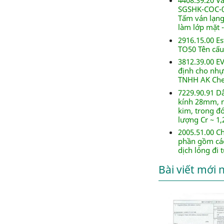
4408.39.20 V
SGSHK-COC-00
Tấm ván lạng 
làm lớp mặt 
2916.15.00 Es
TO50 Tên cấu 
3812.39.00 E
định cho nhựa
TNHH AK Che
7229.90.91 D
kính 28mm, n
kim, trong đ
lượng Cr ~ 1
2005.51.00 C
phần gồm các
dịch lỏng đi 
Bài viết mới 