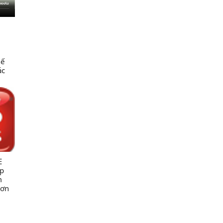
hế
ác
c
ng
ng
NN &
E
úp
m
rơn
ốc
-