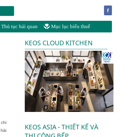
f
Thủ tục hải quan
Mục lục biểu thuế
KEOS CLOUD KITCHEN
chi
KEOS ASIA - THIẾT KẾ VÀ
 hải
THI CÔNG BẾP