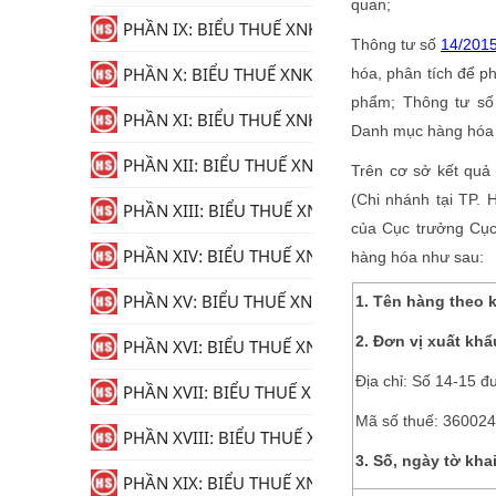
quan;
PHẦN IX: BIỂU THUẾ XNK
Thông tư số
14/201
PHẦN X: BIỂU THUẾ XNK
hóa, phân tích để ph
phẩm; Thông tư s
PHẦN XI: BIỂU THUẾ XNK
Danh mục hàng hóa 
PHẦN XII: BIỂU THUẾ XNK
Trên cơ sở kết quả
(Chi nhánh tại TP.
PHẦN XIII: BIỂU THUẾ XNK
của Cục trưởng Cục
PHẦN XIV: BIỂU THUẾ XNK
hàng hóa như sau:
PHẦN XV: BIỂU THUẾ XNK
1.
Tên hàng theo 
2.
Đơn vị xuất khẩ
PHẦN XVI: BIỂU THUẾ XNK
Địa chỉ: Số 14-15 đ
PHẦN XVII: BIỂU THUẾ XNK
Mã số thuế: 36002
PHẦN XVIII: BIỂU THUẾ XNK
3.
Số, ngày tờ kha
PHẦN XIX: BIỂU THUẾ XNK