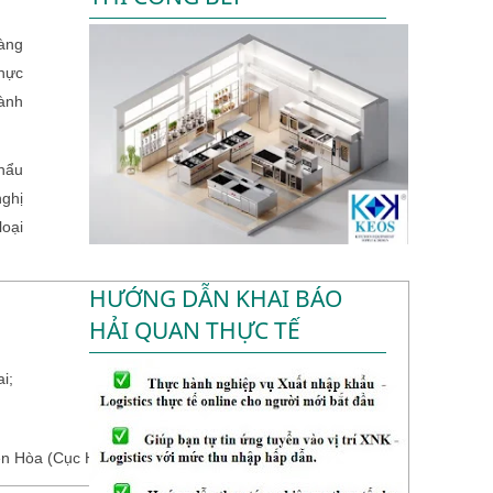
hàng
thực
ành
khẩu
nghị
oại
HƯỚNG DẪN KHAI BÁO
HẢI QUAN THỰC TẾ
i;
n Hòa (Cục Hải quan tỉnh Đồng Nai).