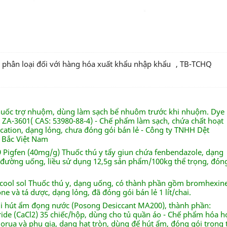
ả phân loại đối với hàng hóa xuất khẩu nhập khẩu
,
TB-TCHQ
huốc trợ nhuộm, dùng làm sạch bể nhuôm trước khi nhuộm. Dye
t ZA-3601( CAS: 53980-88-4) - Chế phẩm làm sạch, chứa chất hoạt
cation, dạng lỏng, chưa đóng gói bán lẻ - Công ty TNHH Dệt
 Bắc Việt Nam
79 Pigfen (40mg/g) Thuốc thú y tẩy giun chứa fenbendazole, dạng
 đường uống, liều sử dụng 12,5g sản phẩm/100kg thể trọng, đón
icool sol Thuốc thú y, dạng uống, có thành phần gồm bromhexine
e và tá dược, dạng lỏng, đã đóng gói bán lẻ 1 lít/chai.
úi hút ẩm đọng nước (Posong Desiccant MA200), thành phần:
ride (CaCl2) 35 chiếc/hộp, dùng cho tủ quần áo - Chế phẩm hóa h
orua và phụ gia, dạng hạt tròn, dùng để hút ẩm, đóng gói trong 