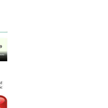
hế
ác
c
ng
ng