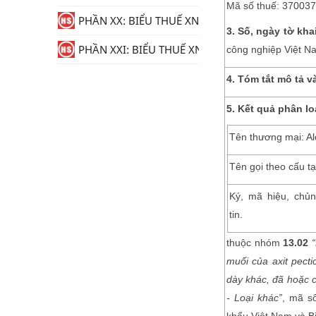
Mã số thuế: 37003
PHẦN XX: BIỂU THUẾ XNK
3.
Số, ngày tờ
kha
PHẦN XXI: BIỂU THUẾ XNK
công nghiệp Việt N
4.
Tóm tắt m
ô tả v
5.
Kết quả phân lo
Tên thương mại: Al
Tên gọi theo cấu tạ
Ký, mã hiệu, chủn
tin.
thuộc nhóm
13
.02
muối của axit pecti
dày khác, đã hoặc c
- Loại khác”
, mã 
khẩu Việt Nam và B