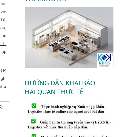
 tục
 với
Tài
ẩu,
ban
TT-
nhập
 TP.
nghị
HƯỚNG DẪN KHAI BÁO
 như
HẢI QUAN THỰC TẾ
0).