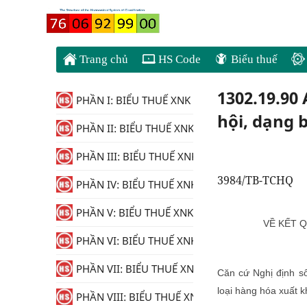
Trang chủ
HS Code
Biểu thuế
1302.19.90 
PHẦN I: BIỂU THUẾ XNK
hội, dạng 
PHẦN II: BIỂU THUẾ XNK
PHẦN III: BIỂU THUẾ XNK
3984/TB-TCHQ
PHẦN IV: BIỂU THUẾ XNK
PHẦN V: BIỂU THUẾ XNK
VỀ KẾT Q
PHẦN VI: BIỂU THUẾ XNK
PHẦN VII: BIỂU THUẾ XNK
Căn cứ Nghị định 
loại hàng hóa xuất 
PHẦN VIII: BIỂU THUẾ XNK