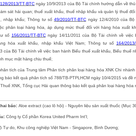
ố
128/2013/TT-BTC
ngày 10/9/2013 của Bộ Tài chính hướng dẫn về thủ
iám sát hải quan; thuế xuất khẩu, thuế nhập khẩu và quản lý thuế đối
u, nhập khẩu; Thông tư số
49/2010/TT-BTC
ngày 12/4/2010 của Bộ 
ệc phân loại hàng hóa, áp dụng mức thuế đối với hàng hóa xuất kh
tư số
156/2011/TT-BTC
ngày 14/11/2011 của Bộ Tài chính về việc 
ng hóa xuất khẩu, nhập khẩu Việt Nam; Thông tư số
164/2013/
 của Bộ Tài chính về việc ban hành Biểu thuế xuất khẩu, Biểu thuế 
nh mục mặt hàng chịu thuế;
phân tích của Trung tâm Phân tích phân loại hàng hóa XNK Chi nhánh
ông báo kết quả phân tích số 788/TB-PTPLHCM ngày 10/4/2015 và đề 
 Thuế XNK, Tổng cục Hải quan thông báo kết quả phân loại hàng hóa
hai báo:
Aloe extract (cao lô hội) - Nguyên liệu sản xuất thuốc (Mục 3
ẩu:
Công ty Cổ phần Korea United Pharm Int’l;
 lộ Tự do, Khu công nghiệp Việt Nam - Singapore, Bình Dương;