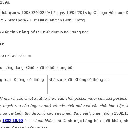
72898.
i hải quan:
10030240022/A12 ngày 10/02/2015 tại Chi cục Hải quan 
am - Singapore - Cục Hải quan tỉnh Bình Dương.
à đặc tính hàng hóa:
Chiết xuất lô hội, dạng bột.
ại:
oe extract siccum.
o, công dụng: Chiết xuất lô hội, dạng bột.
g loại: Không có thông
Nhà sản xuất: Không có thông tin.
“Nhựa và các chiết xuất từ thực vật; chất pectic, muối của axit pectinic
c; thạch rau câu (agar-agar) và các chất nhầy và các chất làm đặc, 
hưa cải biến, thu được từ các sản phẩm thực vật”
, phân nhóm
1302.1
số
1302
.19
.90
“
-
- - Loại khác”
tại Danh mục hàng hóa xuất khẩu, n
iểu thuế nhập khẩu ưu đãi.