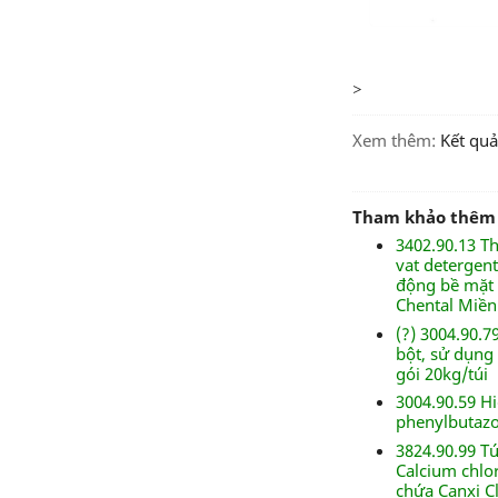
>
Xem thêm:
kết qu
Tham khảo thêm
3402.90.13 T
vat detergen
động bề mặt 
Chental Miền
(?) 3004.90.
bột, sử dụng
gói 20kg/túi
3004.90.59 H
phenylbutazon
3824.90.99 T
Calcium chlo
chứa Canxi Cl