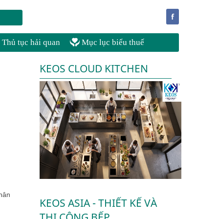
f
Thủ tục hải quan
Mục lục biểu thuế
KEOS CLOUD KITCHEN
hân
KEOS ASIA - THIẾT KẾ VÀ
THI CÔNG BẾP