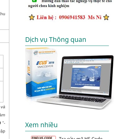
Khu
Dịch vụ Thông quan
 và
làm
9
“-
Xem nhiều
hập
Tra cứu mã HS Code