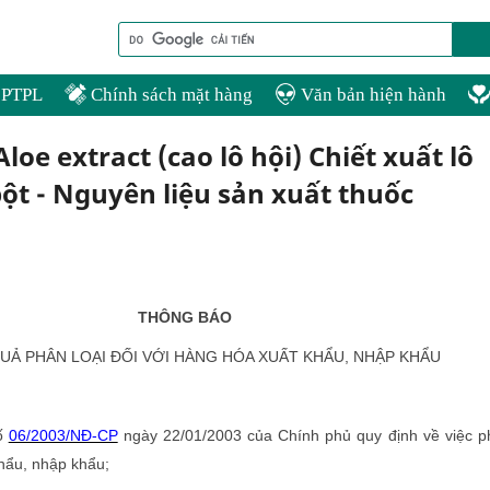
PTPL
Chính sách mặt hàng
Văn bản hiện hành
Aloe extract (cao lô hội) Chiết xuất lô
bột - Nguyên liệu sản xuất thuốc
THÔNG BÁO
UẢ PHÂN LOẠI ĐỐI VỚI HÀNG HÓA XUẤT KHẨU, NHẬP KHẨU
số
06/2003/NĐ-CP
ngày 22/01/2003 của Chính phủ quy định về việc p
khẩu, nhập khẩu;