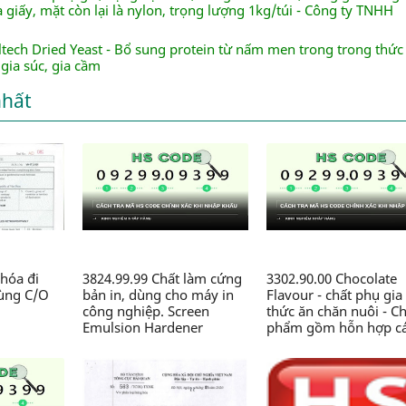
 giấy, mặt còn lại là nylon, trọng lượng 1kg/túi - Công ty TNHH
ltech Dried Yeast - Bổ sung protein từ nấm men trong trong thức
gia súc, gia cầm
nhất
hóa đi
3824.99.99 Chất làm cứng
3302.90.00 Chocolate
dùng C/O
bản in, dùng cho máy in
Flavour - chất phụ gia
công nghiệp. Screen
thức ăn chăn nuôi - C
Emulsion Hardener
phẩm gồm hỗn hợp c
(5kg/pack).99-SM-SH-5 -
chất thơm, Zeolite, sili
Chế phẩm hóa học thành
dioxit,.., dạng bột, đó
phần có chứa Glyoxal, axit
gói 2kg/túi, dùng tro
HCl..., dạng lỏng, dùng
sản xuất thức ăn chăn