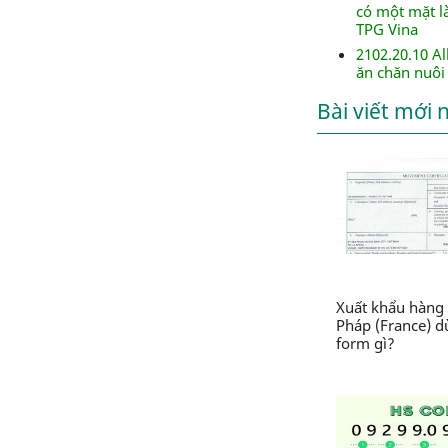
có một mặt là
TPG Vina
2102.20.10 Al
ăn chăn nuôi 
Bài viết mới 
Xuất khẩu hàng 
Pháp (France) 
form gì?