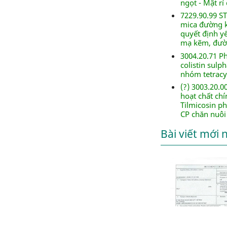
ngọt - Mật r
7229.90.99 S
mica đường k
quyết định y
mạ kẽm, đườn
3004.20.71 Ph
colistin sulp
nhóm tetracy
(?) 3003.20.
hoạt chất chí
Tilmicosin ph
CP chăn nuôi
Bài viết mới 