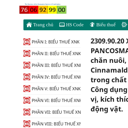
Trang chủ
HS Code
Biểu thuế
2309.90.20
PHẦN I: BIỂU THUẾ XNK
PANCOSMA 
PHẦN II: BIỂU THUẾ XNK
chăn nuôi,
PHẦN III: BIỂU THUẾ XNK
Cinnamalde
PHẦN IV: BIỂU THUẾ XNK
trong chất
Công dụng 
PHẦN V: BIỂU THUẾ XNK
vị, kích th
PHẦN VI: BIỂU THUẾ XNK
động vật.
PHẦN VII: BIỂU THUẾ XNK
PHẦN VIII: BIỂU THUẾ XNK