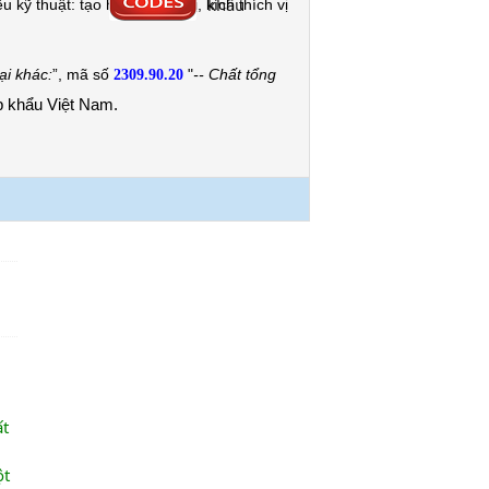
khẩu
kỹ thuật: tạo hương, tạo vị, kích thích vị
ại khác:
”, mã số
"
-- Chất tổng
2309.90.20
p khẩu Việt Nam.
ất
ột