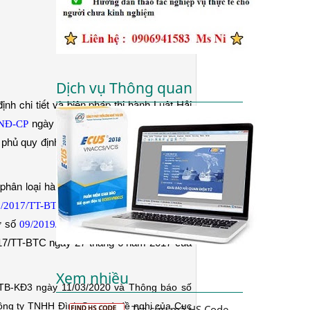
Dịch vụ Thông quan
h chi tiết và biện pháp thi hành Luật Hải
ngày 20/4/2018 của Chính phủ sửa
/NĐ-CP
ủ quy định chi tiết và biện pháp thi hành
hân loại hàng hóa, phân tích để phân loại
ngày 27/06/2017 của Bộ Tài
/2017/TT-BTC
ư số
ngày 15/02/2019 của
09/2019/TT-BTC
2017/TT-BTC ngày 27 tháng 6 năm 2017 của
Xem nhiều
9/TB-KĐ3 ngày 11/03/2020 và Thông báo số
ông ty TNHH Đình Sơn, và đề nghị của Cục
Tra cứu mã HS Code