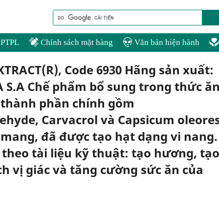
PTPL
Chính sách mặt hàng
Văn bản hiện hành
 XTRACT(R), Code 6930 Hãng sản xuất:
S.A Chế phẩm bổ sung trong thức ă
 thành phần chính gồm
hyde, Carvacrol và Capsicum oleore
 mang, đã được tạo hạt dạng vi nang.
theo tài liệu kỹ thuật: tạo hương, tạ
ích vị giác và tăng cường sức ăn của