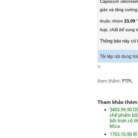
Capsicum oleoresin 
giác và tăng cường
thuộc nhóm
23.09
“
hợp, chất bổ sung 
Thông báo này có h
Tải tệp nội dung to
>
Xem thêm:
PTPL
Tham khảo thêm
3403.99.90 D
chế phẩm bôi
bôi trơn có 
Mica
1703.10.90 R