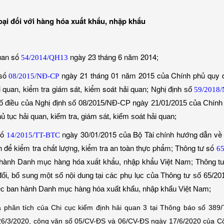
oại đối với hàng hóa xuất khẩu, nhập khẩu
uan số
ngày 23 tháng 6 năm 2014;
54/2014/QH13
 số
ngày 21 tháng 01 năm 2015 của Chính phủ quy địn
08/2015/NĐ-CP
i quan, kiểm tra giám sát, kiểm soát hải quan;
Nghị định số
59/2018
ố điều của Nghị định số 08/2015/NĐ-CP ngày 21/01/2015 của Chính ph
ủ tục hải quan, kiểm tra, giám sát, kiểm soát hải quan;
số
ngày 30/01/2015 của Bộ Tài chính hướng dẫn về p
14/2015/TT-BTC
h để kiểm tra chất lượng, kiểm tra an toàn thực phẩm; Thông tư số
65
 hành Danh mục hàng hóa xuất khẩu, nhập khẩu Việt Nam;
Thông t
đổi, bổ sung một số nội dung tại các phụ lục của Thông tư số 65/
iệc ban hành Danh mục hàng hóa xuất khẩu, nhập khẩu Việt Nam;
ả phân tích của Chi cục kiểm định hải quan 3 tại Thông báo số 38
6/3/2020, công văn số 05/CV-ĐS và 06/CV-ĐS ngày 17/6/2020 của C