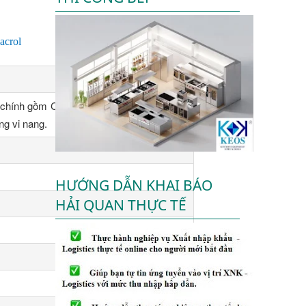
acrol
 chính gồm Cinnamaldehyde, Carvacrol và
ng vi nang.
HƯỚNG DẪN KHAI BÁO
HẢI QUAN THỰC TẾ