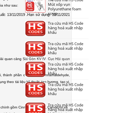
Mút xốp vụn
óa như sau:
Polyurethane foam
scrap
t: 13/11/2019 .Hạn sử dụng: 12/11/2021
Tra cứu mã HS Code
hàng hoá xuất nhập
khẩu
Tra cứu mã HS Code
hàng hoá xuất nhập
khẩu
ải quan cảng Sài Gòn KV IV- Cục Hải quan
Tra cứu mã HS Code
hàng hoá xuất nhập
khẩu
, thành phần chính gồm Cinnamaldehyde,
 theo tài liệu kỹ thuật: tạo hương, tạo vị,
Tra cứu mã HS Code
hàng hoá xuất nhập
khẩu
Tra cứu mã HS Code
n chính gồm Cinnamaldehyde, Carvacrol và
hàng hoá xuất nhập