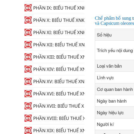
PHẦN IX: BIỂU THUẾ XNK
Chế phẩm bổ sung t
PHẦN X: BIỂU THUẾ XNK
và Capsicum oleoresi
PHẦN XI: BIỂU THUẾ XNK
Số hiệu
PHẦN XII: BIỂU THUẾ XNK
Trích yếu nội dung
PHẦN XIII: BIỂU THUẾ XNK
Loại văn bản
PHẦN XIV: BIỂU THUẾ XNK
Lĩnh vực
PHẦN XV: BIỂU THUẾ XNK
Cơ quan ban hành
PHẦN XVI: BIỂU THUẾ XNK
Ngày ban hành
PHẦN XVII: BIỂU THUẾ XNK
Ngày hiệu lực
PHẦN XVIII: BIỂU THUẾ XNK
Người kí
PHẦN XIX: BIỂU THUẾ XNK