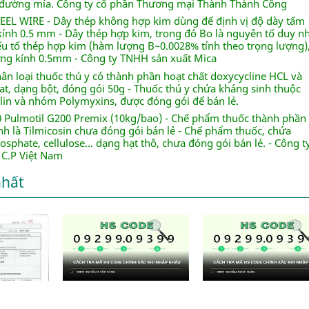
ỉ đường mía. Công ty cổ phần Thương mại Thành Thành Công
TEEL WIRE - Dây thép không hợp kim dùng để định vị độ dày tấm
ính 0.5 mm - Dây thép hợp kim, trong đó Bo là nguyên tố duy n
ếu tố thép hợp kim (hàm lượng B~0.0028% tính theo trọng lượng)
g kính 0.5mm - Công ty TNHH sản xuất Mica
ân loại thuốc thú y có thành phần hoạt chất doxycycline HCL và
hat, dạng bột, đóng gói 50g - Thuốc thú y chứa kháng sinh thuộc
lin và nhóm Polymyxins, được đóng gói để bán lẻ.
00 Pulmotil G200 Premix (10kg/bao) - Chế phẩm thuốc thành phần
nh là Tilmicosin chưa đóng gói bán lẻ - Chế phẩm thuốc, chứa
osphate, cellulose... dạng hạt thô, chưa đóng gói bán lẻ. - Công t
 C.P Việt Nam
nhất