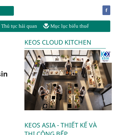
f
Thủ tục hải quan
Mục lục biểu thuế
KEOS CLOUD KITCHEN
n
sin
o
KEOS ASIA - THIẾT KẾ VÀ
THI CÔNG BẾP