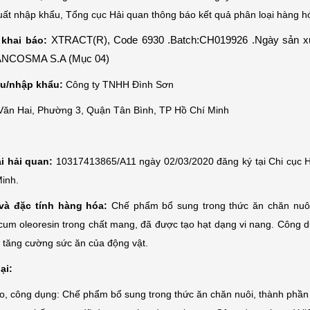
ất nhập khẩu, Tổng cục Hải quan thông báo kết quả phân loại hàng h
XTRACT(R), Code 6930 .Batch:CH019926 .Ngày sản xuấ
 khai báo:
PANCOSMA S.A (Mục 04)
ẩu/nhập khẩu:
Công ty TNHH Đình Sơn
 Văn Hai, Phường 3, Quận Tân Bình, TP Hồ Chí Minh
ai hải quan:
10317413865/A11 ngày 02/03/2020 đăng ký tại Chi cục H
inh.
 và đặc tính hàng hóa:
Chế phẩm bổ sung trong thức ăn chăn nuôi
um oleoresin trong chất mang, đã được tạo hạt dạng vi nang. Công dụng
và tăng cường sức ăn của động vật.
ại:
ạo, công dụng: Chế phẩm bổ sung trong thức ăn chăn nuôi, thành phầ