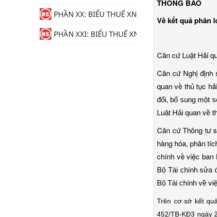
THÔNG BÁO
PHẦN XX: BIỂU THUẾ XNK
Về kết quả phân l
PHẦN XXI: BIỂU THUẾ XNK
Căn cứ Luật Hải q
Căn cứ Nghị định
quan về thủ tục hả
đổi, bổ sung một s
Luật Hải quan về th
Căn cứ Thông tư 
hàng hóa, phân tíc
chính về việc ban
Bộ Tài chính sửa 
Bộ Tài chính về v
Trên cơ sở kết qu
452/TB-KĐ3 ngày 2