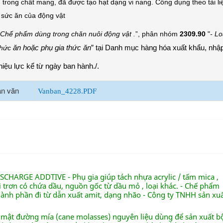
trong chất mang, đã được tạo hạt dạng vi nang. Công dụng theo tài liệu 
 sức ăn của động vật
Chế phấm dùng trong chăn nuôi động vật .
”, phân nhóm
2309.90
"
- Lo
ăn hoặc phụ gia thức ăn
” tại Danh mục hàng hóa xuất khẩu, nhậ
thức
iệu lực kể từ ngày ban hành./.
àn văn
Vanban_4228.PDF
ISCHARGE ADDTIVE - Phụ gia giúp tách nhựa acrylic / tấm mica ,
 trơn có chứa dầu, nguồn gốc từ dầu mỏ , loại khác. - Chế phẩm
thành phần đi từ dẫn xuất amit, dạng nhão - Công ty TNHH sản xu
ỉ mật đường mía (cane molasses) nguyên liệu dùng để sản xuất b