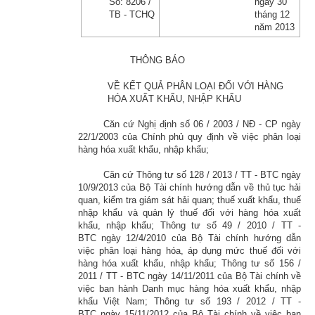
Số:
8206 /
ngày 30
TB - TCHQ
tháng 12
năm 2013
THÔNG BÁO
VỀ KẾT QUẢ PHÂN LOẠI ĐỐI VỚI HÀNG
HÓA XUẤT KHẨU, NHẬP KHẨU
Căn cứ Nghị định số
06 / 2003 / NĐ - CP
ngày
22/1/2003 của Chính phủ quy định về việc phân loại
hàng hóa xuất khẩu, nhập khẩu;
Căn cứ Thông tư số
128 / 2013 / TT - BTC
ngày
10/9/2013 của Bộ Tài chính hướng dẫn về thủ tục hải
quan, kiểm tra giám sát hải quan; thuế xuất khẩu, thuế
nhập khẩu và quản lý thuế đối với hàng hóa xuất
khẩu, nhập khẩu; Thông tư số
49 / 2010 / TT -
BTC
ngày 12/4/2010 của Bộ Tài chính hướng dẫn
việc phân loại hàng hóa, áp dụng mức thuế đối với
hàng hóa xuất khẩu, nhập khẩu; Thông tư số
156 /
2011 / TT - BTC
ngày 14/11/2011 của Bộ Tài chính về
việc ban hành Danh mục hàng hóa xuất khẩu, nhập
khẩu Việt Nam; Thông tư số
193 / 2012 / TT -
BTC
ngày 15/11/2012 của Bộ Tài chính về việc ban