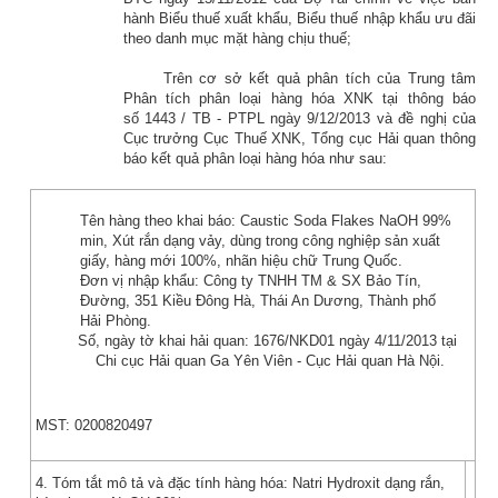
hành Biểu thuế xuất khẩu, Biểu thuế nhập khẩu ưu đãi
theo danh mục mặt hàng chịu thuế;
Trên cơ sở kết quả phân tích của Trung tâm
Phân tích phân loại hàng hóa XNK tại thông báo
số
1443 / TB - PTPL
ngày 9/12/2013 và đề nghị của
Cục trưởng Cục Thuế XNK, Tổng cục Hải quan thông
báo kết quả phân loại hàng hóa như sau:
Tên hàng theo khai báo:
Caustic Soda Flakes NaOH 99%
min, Xút rắn dạng vảy, dùng trong công nghiệp sản xuất
giấy, hàng mới 100%, nhãn hiệu chữ Trung Quốc.
Đơn vị nhập khẩu:
Công ty TNHH TM & SX Bảo Tín,
Đường, 351 Kiều Đông Hà, Thái An Dương, Thành phố
Hải Phòng.
Số, ngày tờ khai hải quan:
1676/NKD01 ngày 4/11/2013 tại
Chi cục Hải quan Ga Yên Viên - Cục Hải quan Hà Nội.
MST: 0200820497
4. Tóm tắt mô tả và đặc tính hàng hóa:
Natri Hydroxit dạng rắn,