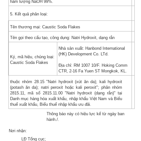
hàm lượng NaOH 99%.
5. Kết quả phân loại:
Tên thương mại: Caustic Soda Flakes
Tên gọi theo cấu tạo, công dụng: Natri Hydroxit, dạng rắn
Nhà sản xuất: Hanbond International
(HK) Development Co. LTd.
Ký, mã hiệu, chủng loại:
Caustic Soda Flakes
Địa chỉ: RM 1007 10/F. Hoking Comm
CTR, 2-16 Fa Yuen ST Mongkok, KL.
thuộc nhóm 28.15 "Natri hydroxit (xút ăn da); kali hydroxit
(potash ăn da); natri peroxit hoặc kali peroxit"; phân nhóm
2815.11, mã số 2815.11.00 "Natri hydroxit (dạng rắn)" tại
Danh mục hàng hóa xuất khẩu, nhập khẩu Việt Nam và Biểu
thuế xuất khẩu, Biểu thuế nhập khẩu ưu đãi.
Thông báo này có hiệu lực kể từ ngày ban
hành./.
Nơi nhận:
LĐ Tổng cục;