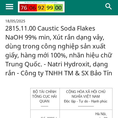
18/05/2025
2815.11.00 Caustic Soda Flakes
NaOH 99% min, Xút rắn dạng vảy,
dùng trong công nghiệp sản xuất
giấy, hàng mới 100%, nhãn hiệu chữ
Trung Quốc. - Natri Hydroxit, dạng
rắn - Công ty TNHH TM & SX Bảo Tín
BỘ TÀI CHÍNH
CỘNG HÒA XÃ HỘI CHỦ
TỔNG CỤC HẢI
NGHĨA VIỆT NAM
QUAN
Độc lập - Tự do - Hạnh phúc
-------
---------------
Hà Nội,