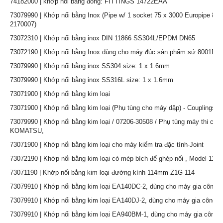
74182000 | khớp nối bằng đồng: FITTINGS 14722EAA
73079990 | Khớp nối bằng Inox (Pipe w/ 1 socket 75 x 3000 Europipe 81
2170007)
73072310 | Khớp nối bằng inox DIN 11866 SS304L/EPDM DN65
73072190 | Khớp nối bằng Inox dùng cho máy đúc sản phẩm sứ 8001RG
73079990 | Khớp nối bằng inox SS304 size: 1 x 1.6mm
73079990 | Khớp nối bằng inox SS316L size: 1 x 1.6mm
73071900 | Khớp nối bằng kim loại
73071900 | Khớp nối bằng kim loại (Phụ tùng cho máy dập) - Couplings
73079990 | Khớp nối bằng kim loại / 07206-30508 / Phụ tùng máy thi côn
KOMATSU,
73071900 | Khớp nối bằng kim loại cho máy kiểm tra đặc tính-Joint
73072190 | Khớp nối bằng kim loại có mép bích để ghép nối , Model 11
73071190 | Khớp nối bằng kim loại đường kính 114mm Z1G 114
73079910 | Khớp nối bằng kim loại EA140DC-2, dùng cho máy gia công ki
73079910 | Khớp nối bằng kim loại EA140DJ-2, dùng cho máy gia công ki
73079910 | Khớp nối bằng kim loại EA940BM-1, dùng cho máy gia công ki