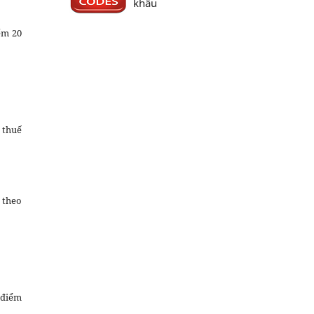
khẩu
ểm 20
 thuế
 theo
 điểm