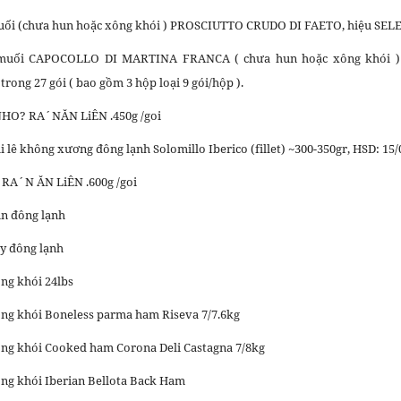
muối (chưa hun hoặc xông khói ) PROSCIUTTO CRUDO DI FAETO, hiệu SEL
 muối CAPOCOLLO DI MARTINA FRANCA ( chưa hun hoặc xông khói )
ong 27 gói ( bao gồm 3 hộp loại 9 gói/hộp ).
 NHO? RA´NĂN LiÊN .450g /goi
i lê không xương đông lạnh Solomillo Iberico (fillet) ~300-350gr, HSD: 15/
 RA´N ĂN LiÊN .600g /goi
ụn đông lạnh
ay đông lạnh
ông khói 24lbs
ông khói Boneless parma ham Riseva 7/7.6kg
ông khói Cooked ham Corona Deli Castagna 7/8kg
ông khói Iberian Bellota Back Ham