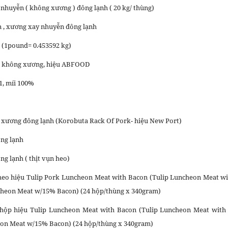
 nhuyễn ( không xương ) đông lạnh ( 20 kg/ thùng)
ụn , xương xay nhuyễn đông lạnh
ò (1pound= 0.453592 kg)
bò không xương, hiệu ABFOOD
1, míi 100%
ó xương đông lạnh (Korobuta Rack Of Pork- hiệu New Port)
ông lạnh
ng lạnh ( thịt vụn heo)
 heo hiệu Tulip Pork Luncheon Meat with Bacon (Tulip Luncheon Meat wi
cheon Meat w/15% Bacon) (24 hộp/thùng x 340gram)
 hộp hiệu Tulip Luncheon Meat with Bacon (Tulip Luncheon Meat with
eon Meat w/15% Bacon) (24 hộp/thùng x 340gram)