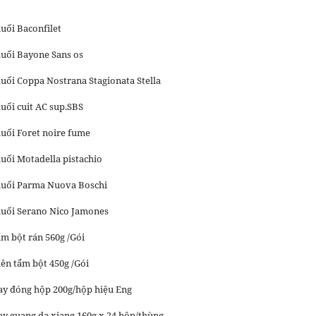
uối Baconfilet
muối Bayone Sans os
muối Coppa Nostrana Stagionata Stella
uối cuit AC sup.SBS
muối Foret noire fume
muối Motadella pistachio
 muối Parma Nuova Boschi
muối Serano Nico Jamones
ẩm bột rán 560g /Gói
iên tẩm bột 450g /Gói
xay đóng hộp 200g/hộp hiệu Eng
xay guang da xiang 160g x 24 hộp/thùng