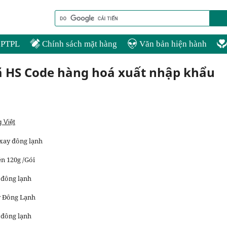
PTPL
Chính sách mặt hàng
Văn bản hiện hành
ã HS Code hàng hoá xuất nhập khẩu
g Việt
 xay đông lạnh
ên 120g /Gói
 đông lạnh
y Đông Lạnh
 đông lạnh