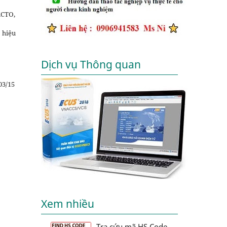
ECTO,
 hiệu
Dịch vụ Thông quan
03/15
Xem nhiều
Tra cứu mã HS Code