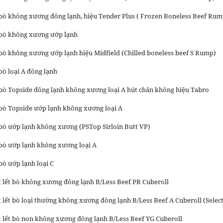
bò không xương đông lạnh, hiệu Tender Plus ( Frozen Boneless Beef Rum
 bò không xương ướp lạnh
bò không xương ướp lạnh hiệu Midfield (Chilled boneless beef S Rump)
bò loại A đông lạnh
bò Topside đông lạnh không xương loại A hút chân không hiệu Tabro
bò Topside ướp lạnh không xương loại A
bò ướp lạnh không xương (PSTop Sirloin Butt VP)
bò ướp lạnh không xương loại A
bò ướp lạnh loại C
ốt lết bò không xương đông lạnh B/Less Beef PR Cuberoll
t lết bò loại thường không xương đông lạnh B/Less Beef A Cuberoll (Select
ốt lết bò non không xương đông lạnh B/Less Beef YG Cuberoll