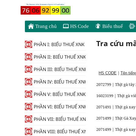
Trang chủ
HS Code
Biểu thuế
Tra cứu m
PHẦN I: BIỂU THUẾ XNK
PHẦN II: BIỂU THUẾ XNK
PHẦN III: BIỂU THUẾ XNK
|
HS CODE
Tên tiến
PHẦN IV: BIỂU THUẾ XNK
2072799 | Thịt gà tây
PHẦN V: BIỂU THUẾ XNK
16023199 | Thịt gà vi
PHẦN VI: BIỂU THUẾ XNK
2071491 | Thịt gà xay
2071499 | Thịt Gà Xa
PHẦN VII: BIỂU THUẾ XNK
2071499 | Thịt gà xay
PHẦN VIII: BIỂU THUẾ XNK