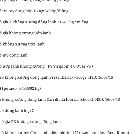
xốt vị cay đóng hộp 160gx24 hộp/thùng
ò già A không xương đông lạnh 3.6-4.5 kg / miếng
bò già không xương ướp lạnh
bò không xương ướp lạnh
bò mỹ đông lạnh
ò ướp lạnh không xương ( PS Striploin 4.0 Over VP)
heo không xương đông lạnh Presa Iberica ~500gr, HSD: 16/03/15
 (1pound= 0.453592 kg)
o không xương đông lạnh Carrillada Iberica (cheek), HSD: 16/03/15
bò đông lạnh loại C
bò già PR không xương đông lạnh
bò không xương đông lạnh hiệu midfield (Frozen boneless Beef Rump)