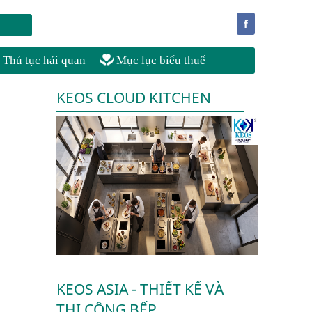
f
Thủ tục hải quan
Mục lục biểu thuế
KEOS CLOUD KITCHEN
KEOS ASIA - THIẾT KẾ VÀ
THI CÔNG BẾP