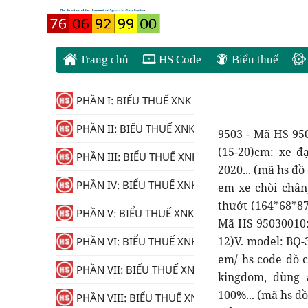
Trang chủ
HS Code
Biểu thuế
PHẦN I: BIỂU THUẾ XNK
PHẦN II: BIỂU THUẾ XNK
9503 - Mã HS 95030010: Đồ chơi trẻ em không dùng pin bằng nhựa kích thước (15-20)cm: xe đạp, hàng mới 100%, nhà sx: CHUANGFA CO. , LTD mã hàng: 2020... (mã hs đồ chơi trẻ em/ hs code đồ chơi trẻ) - Mã HS 95030010: Đồ chơi trẻ em xe chòi chân, hiệu Baby kingdom, không dùng pin. model: QT-8093A. kích thướt (164*68*87)cm. Mới 100%... (mã hs đồ chơi trẻ em/ hs code đồ chơi trẻ) - Mã HS 95030010: Đồ chơi trẻ em xe mô tô, hiệu Baby kingdom, dùng ắc qui (6-12)V. model: BQ-3188. kích thướt (110*45*75)cm. Mới 100%... (mã hs đồ chơi trẻ em/ hs code đồ chơi trẻ) - Mã HS 95030010: Đồ chơi trẻ em xe ô tô, hiệu Baby kingdom, dùng ắc qui (6-12)V. model: 588. kích thướt (135*95*90)cm. Mới 100%... (mã hs đồ chơi trẻ em/ hs code đồ chơi trẻ) - Mã HS 95030010: Xe đồ chơi trẻ em, ba bánh, tay cầm bọt biển, có chuông, dùng chân đẩy, model KM-951, KT: 58*9*76cm, chất liệu thép, nhãn hiệu: HEBEI, mới 100%... (mã hs xe đồ chơi trẻ/ hs code xe đồ chơi t) - Mã HS 95030010: Xe đồ chơi trẻ em, ba bánh, tay cầm nhựa, có chuông, dùng chân đẩy, model T09, KT: KT: 58*9. 8*77cm, chất liệu thép, nhãn hiệu: HEBEI, mới 100%... (mã hs xe đồ chơi trẻ/ hs code xe đồ chơi t) - Mã HS 95030010: Đồ chơi trẻ em bằng nhựa không dùng pin: Xe đẩy đồ chơi tập đi cho trẻ bằng nhựa, mã hàng: 918, loại 4 bánh. Kích thước: (98*47*55) cm, mới 100%... (mã hs đồ chơi trẻ em/ hs code đồ chơi trẻ) - Mã HS 95030010: Xe đồ chơi trẻ em bằng nhựa, loại đẩy bằng tay, không động cơ, hiệu Mimi Deer, model S101, kích thước(40x30x20)cm. Hàng mới 100%... (mã hs xe đồ chơi trẻ/ hs code xe đồ chơi t) - Mã HS 95030010: XE ĐẠP TỰ CÂN BẰNG (ĐỒ CHƠI DÀNH CHO TRẺ EM TỪ 1-4 TUỔI, LOẠI 02 BÁNH)- Nhãn hiệu: B'TWIN- Chất liệu: Chassis 100. 0: 50. 0% Steel 50. 0% Aluminium- Model code: 8501033... (mã hs xe đạp tự cân b/ hs code xe đạp tự câ) - Mã HS 95030010: XE ĐẠP 3 BÁNH, BÀN ĐẠP GẮN BÁNH TRƯỚC DÙNG CHO TRẺ EM TRÊN 36 THÁNG TUỔI, PL2704, Size(CM): 87x69x58, yên cao trên: 45cm, HÀNG MỚI 100%... (mã hs xe đạp 3 bánh/ hs code xe đạp 3 bán) - Mã HS 95030010: Đồ chơi xe hơi bằng nhựa dành cho bé từ 6 tuổi trở lên- car toy, 19x10. 7x3. 4 cm, mã hàng 4975226501135... (mã hs đồ 
PHẦN III: BIỂU THUẾ XNK
PHẦN IV: BIỂU THUẾ XNK
PHẦN V: BIỂU THUẾ XNK
PHẦN VI: BIỂU THUẾ XNK
PHẦN VII: BIỂU THUẾ XNK
PHẦN VIII: BIỂU THUẾ XNK