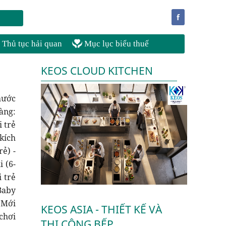
f
Thủ tục hải quan
Mục lục biểu thuế
KEOS CLOUD KITCHEN
hs marvelcocveno/ hs code marvelcocv) - Mã HS 95030021: POP Anime: MHA- All Might (Đồ chơi hoạt hình Fk)... (mã hs pop anime mha/ hs code pop anime m) - Mã HS 95030021: ASST: POP TV: The Office (Đồ chơi hình người FK)... (mã hs asst pop tv t/ hs code asst pop tv) - Mã HS 95030021: POP: Pajama Party- W2- POP 4 (Đồ chơi hoạt hình Fk)... (mã hs pop pajama par/ hs code pop pajama) - Mã HS 95030021: POP Disney: Jewel Cave- POP 1 (Đồ chơi hình người FK)... (mã hs pop disney jew/ hs code pop disney) - Mã HS
KEOS ASIA - THIẾT KẾ VÀ
THI CÔNG BẾP