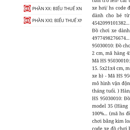
PHẦN XX: BIỂU THUẾ XNK
PHẦN XXI: BIỂU THUẾ XNK