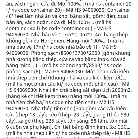
ăn, vách ngăn, cửa đi. Mới 100%... (mã hs container 20
f/ hs code container 20) - Mã HS 94069030: Container
40' feet làm nhà ăn và kho, bằng sắt, gồm: đèn, quạt.
bàn ăn, vách ngăn, cửa đi. Mới 100%... (mã hs
container 40 f/ hs code container 40) - Mã HS
94069030: Nhà bảo vệ 1. 7m*2. 0m*2. 4m bằng thép
không gỉ, hiệu Hongmen. Hàng mới 100%... (mã hs
nhà bảo vệ 17m/ hs code nhà bảo vệ 1) - Mã HS
94069030: Phòng sạch/8500*3700*2300 (gồm khung
nhà xưởng bằng thép, cửa ra vào bằng inox, cửa sổ
bằng mica, . )... (mã hs phòng sạch/8500/ hs code
phòng sạch/8) - Mã HS 94069030: Một phần cấu kiện
nhà thép tiền chế (Khung nhà và cấu kiện liên kết)...
(mã hs một phần cấu ki/ hs code một phần cấu) - Mã
HS 94069030: Nhà tiền chế bằng sắt diện tich 2000m2,
(bảng kê chi tiết kèm theo) hàng mới 100%... (mã hs
nhà tiền chế bằ/ hs code nhà tiền chế) - Mã HS
94069030: Nhà thép tiền chế (Bao gồm các cấu kiện:
Cột (thép-18 cây), kèo (thép- 23 cây), giằng (thép 980
cây), xà gồ (thép 225 cây), tôn sáng: 58 tấm, tôn mái:
6 cuộn và phụ kiện). Chi tiết bảng đính kèm. Sx: CBC...
(mã hs nhà thép tiền c/ hs code nhà thép tiề) - Mã HS