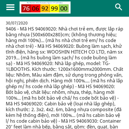
30/07/2020
9406 - Mã HS 94069020: Nhà chơi trẻ em, được lắp ráp
bằng nhựa (500x600x280)cm; (không thương hiệu;
hàng mới 100%)... (mã hs nhà chơi trẻ em/ hs code
nhà chơi trẻ) - Mã HS 94069020: Buồng làm sạch, khử
tĩnh điện, hãng sx: WOOSHIN HITECH CO LTD, năm sx
2019... (mã hs buồng làm sạch/ hs code buồng làm
sạ) - Mã HS 94069020: Nhà lắp ghép, model: TG-
1LBOOTHS. Kích thước: 1200x1600mmx2000mm. Chất
liệu: Nhôm, Màu xám đậm, sử dụng trong phỏng vấn,
hội nghị, phiên dịch. Hàng mới 100%.... (mã hs nhà lắp
ghép m/ hs code nhà lắp ghép) - Mã HS 94069020:
Bốt bảo vệ, chất liệu: nhôm, nhựa, thép, hàng mới
100%... (mã hs bốt bảo vệ chấ/ hs code bốt bảo vệ) -
Mã HS 94069020: Cabin bảo vệ (loại nhà lắp ghép),
kích thước: 2. 3x2. 4x2. 6m, bằng nhựa composite (đã
kèm hệ thống điện), mới 100%... (mã hs cabin bảo vệ
l/ hs code cabin bảo vệ) - Mã HS 94069030: Container
20' feet làm nhà bếp, bằng sắt, gồm: đèn, quạt. bàn