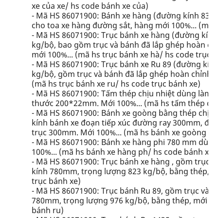
xe của xe/ hs code bánh xe của)
- Mã HS 86071900: Bánh xe hàng (đường kính 838mm
cho toa xe hàng đường sắt, hàng mới 100%... (mã 
- Mã HS 86071900: Trục bánh xe hàng (đường kính
kg/bộ, bao gồm trục và bánh đã lắp ghép hoàn ch
mới 100%... (mã hs trục bánh xe hà/ hs code trục 
- Mã HS 86071900: Trục bánh xe Ru 89 (đường kín
kg/bộ, gồm trục và bánh đã lắp ghép hoàn chỉnh, 
(mã hs trục bánh xe ru/ hs code trục bánh xe)
- Mã HS 86071900: Tấm thép chịu nhiệt dùng làm 
thước 200*22mm. Mới 100%... (mã hs tấm thép chịu
- Mã HS 86071900: Bánh xe goòng bằng thép chịu 
kính bánh xe đoạn tiếp xúc đường ray 300mm, đườ
trục 300mm. Mới 100%... (mã hs bánh xe goòng b/
- Mã HS 86071900: Bánh xe hàng phi 780 mm dùng
100%... (mã hs bánh xe hàng ph/ hs code bánh xe 
- Mã HS 86071900: Trục bánh xe hàng , gồm trục 
kính 780mm, trọng lượng 823 kg/bộ, bằng thép, mớ
trục bánh xe)
- Mã HS 86071900: Trục bánh Ru 89, gồm trục và 
780mm, trọng lượng 976 kg/bộ, bằng thép, mới 100
bánh ru)