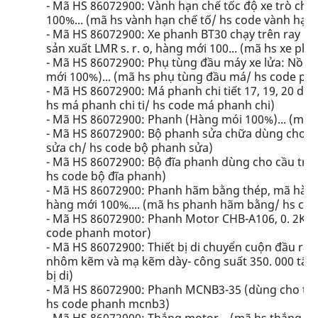
- Mã HS 86072900: Vành hạn chế tốc độ xe trò chơi 
100%... (mã hs vành hạn chế tố/ hs code vành hạn 
- Mã HS 86072900: Xe phanh BT30 chạy trên ray đơ
sản xuất LMR s. r. o, hàng mới 100... (mã hs xe ph
- Mã HS 86072900: Phụ tùng đầu máy xe lửa: Nồi hã
mới 100%)... (mã hs phụ tùng đầu má/ hs code ph
- Mã HS 86072900: Má phanh chi tiết 17, 19, 20 dùn
hs má phanh chi ti/ hs code má phanh chi)
- Mã HS 86072900: Phanh (Hàng mói 100%)... (mã
- Mã HS 86072900: Bộ phanh sửa chữa dùng cho cầ
sửa ch/ hs code bộ phanh sửa)
- Mã HS 86072900: Bộ đĩa phanh dùng cho cầu trục
hs code bộ đĩa phanh)
- Mã HS 86072900: Phanh hãm bằng thép, mã hàng 2
hàng mới 100%.... (mã hs phanh hãm bằng/ hs co
- Mã HS 86072900: Phanh Motor CHB-A106, 0. 2KW,
code phanh motor)
- Mã HS 86072900: Thiết bị di chuyển cuộn đầu r
nhôm kẽm và mạ kẽm dày- công suất 350. 000 tấn/ n
bị di)
- Mã HS 86072900: Phanh MCNB3-35 (dùng cho thiế
hs code phanh mcnb3)