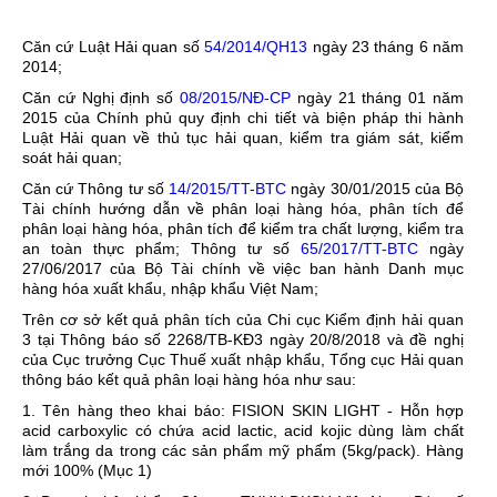
Căn cứ Luật Hải quan số
54/2014/QH13
ngày 23 tháng 6 năm
2014;
Căn cứ Nghị định số
08/2015/NĐ-CP
ngày 21 tháng 01 năm
2015 của Chính phủ quy định chi tiết và biện pháp thi hành
Luật Hải quan về thủ tục hải quan, kiểm tra giám sát, kiểm
soát hải quan;
Căn cứ Thông tư số
14/2015/TT-BTC
ngày 30/01/2015 của Bộ
Tài chính hướng dẫn về phân loại hàng hóa, phân tích để
phân loại hàng hóa, phân tích để kiểm tra chất lượng, kiểm tra
an toàn thực phẩm; Thông tư số
65/2017/TT-BTC
ngày
27/06/2017 của Bộ Tài chính về việc ban hành Danh mục
hàng hóa xuất khẩu, nhập khẩu Việt Nam;
Trên cơ sở kết quả phân tích của Chi cục Kiểm định hải quan
3 tại Thông báo số 2268/TB-KĐ3 ngày 20/8/2018 và đề nghị
của Cục trưởng Cục Thuế xuất nhập khẩu, Tổng cục Hải quan
thông báo kết quả phân loại hàng hóa như sau:
1. Tên hàng theo khai báo:
FISION SKIN LIGHT - Hỗn hợp
acid carboxylic có chứa acid lactic, acid kojic dùng làm chất
làm trắng da trong các sản phẩm mỹ phẩm (5kg/pack). Hàng
mới 100% (Mục 1)