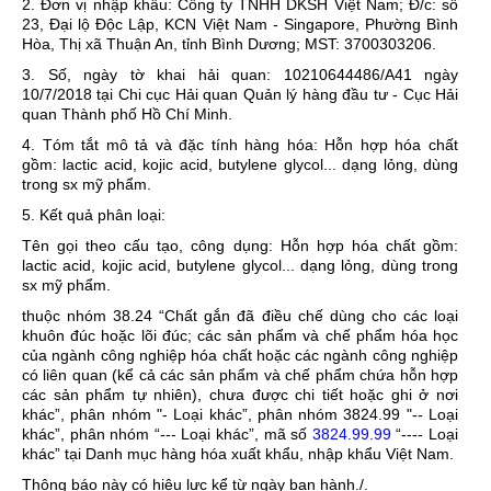
2. Đơn vị nhập khẩu:
Công ty TNHH DKSH Việt Nam; Đ/c: số
23, Đại lộ Độc Lập, KCN Việt Nam - Singapore, Phường Bình
Hòa, Thị xã Thuận An, tỉnh Bình Dương; MST: 3700303206.
3. Số, ngày tờ khai hải quan:
10210644486/A41 ngày
10/7/2018 tại Chi cục Hải quan Quản lý hàng đầu tư - Cục Hải
quan Thành phố Hồ Chí Minh.
4. Tóm tắt mô tả và đặc tính hàng hóa:
Hỗn hợp hóa chất
gồm: lactic acid, kojic acid, butylene glycol... dạng lỏng, dùng
trong sx mỹ phẩm.
5. Kết quả phân loại:
Tên gọi theo cấu tạo, công dụng: Hỗn hợp hóa chất gồm:
lactic acid, kojic acid, butylene glycol... dạng lỏng, dùng trong
sx mỹ phẩm.
thuộc nhóm 38.24 “
Chất gắn đã điều chế dùng cho các loại
khuôn đúc hoặc lõi đúc; các sản phẩm và chế phẩm hóa học
của ngành công nghiệp hóa chất hoặc các ngành công nghiệp
có liên quan (kể cả các sản phẩm và chế phẩm chứa hỗn hợp
các sản phẩm tự nhiên), chưa được chi tiết hoặc ghi ở nơi
khác
”, phân nhóm "
- Loại khác
”, phân nhóm
3824.99
"
-- Loại
khác
”, phân nhóm “
--- Loại khác
”, mã số
3824.99.99
“
---- Loại
khác
” tại Danh mục hàng hóa xuất khẩu, nhập khẩu Việt Nam.
Thông báo này có hiệu lực kể từ ngày ban hành./.