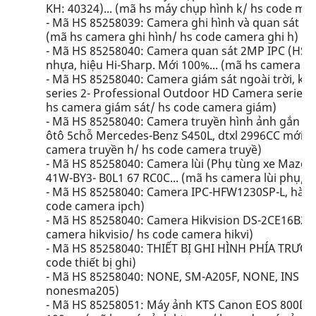
KH: 40324)... (mã hs máy chụp hình k/ hs code máy
- Mã HS 85258039: Camera ghi hình và quan sát t
(mã hs camera ghi hình/ hs code camera ghi h)
- Mã HS 85258040: Camera quan sát 2MP IPC (HS-T0
nhựa, hiệu Hi-Sharp. Mới 100%... (mã hs camera q
- Mã HS 85258040: Camera giám sát ngoài trời, kh
series 2- Professional Outdoor HD Camera series
hs camera giám sát/ hs code camera giám)
- Mã HS 85258040: Camera truyền hình ảnh gắn ph
ôtô 5chỗ Mercedes-Benz S450L, dtxl 2996CC mới 100
camera truyền h/ hs code camera truyề)
- Mã HS 85258040: Camera lùi (Phụ tùng xe Mazda
41W-BY3- B0L1 67 RC0C... (mã hs camera lùi phụ/ h
- Mã HS 85258040: Camera IPC-HFW1230SP-L, hàng
code camera ipch)
- Mã HS 85258040: Camera Hikvision DS-2CE16B2-IP
camera hikvisio/ hs code camera hikvi)
- Mã HS 85258040: THIẾT BỊ GHI HÌNH PHÍA TRƯỚC CỦ
code thiết bị ghi)
- Mã HS 85258040: NONE, SM-A205F, NONE, INS (C
nonesma205)
- Mã HS 85258051: Máy ảnh KTS Canon EOS 800D KI