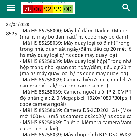
22/05/2020
- Mã HS 85256000: Máy bộ đàm- Radios (Model: TC
8525
(mã hs máy bộ đàm rad/ hs code máy bộ đàm)
- Mã HS 85258039: Máy quay loại cố định(Trong nhà
trong nhà, quan sát ngày/đêm, tiêu cự 20 mét, ống
hs máy quay loại c/ hs code máy quay loạ)
- Mã HS 85258039: Máy quay loại hộp(Trong nhà, ngo
hộp trong nhà, quan sát ngày/đêm, tiêu cự 20 mét,
(mã hs máy quay loại h/ hs code máy quay loạ)
- Mã HS 85258039: Camera hiệu Alinco, model: AW1
camera hiệu ali/ hs code camera hiệu)
- Mã HS 85258039: Camera ngoài trời IP 2. 0MP TC
độ phân giải: 2. 0 Megapixel, 1920x1080P30fps, hà
code camera ngoài)
- Mã HS 85258039: Camera DS-2CD2021G1- (Model
mới 100%)... (mã hs camera ds2cd20/ hs code cam
- Mã HS 85258039: Thiết bị kiểm tra camera Vantech
code thiết bị kiể)
- Mã HS 85258039: Máy chụp hình KTS DSC-WX350