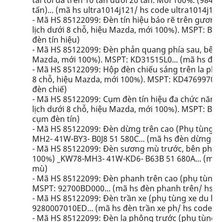
tải tối đa trên 10 tấn dưới 20 tấn. Mới 100%. (984
tấn)... (mã hs ultra1014j121/ hs code ultra1014j1)
- Mã HS 85122099: Đèn tín hiệu báo rẽ trên gương 
lịch dưới 8 chỗ, hiệu Mazda, mới 100%). MSPT: B63
đèn tín hiệu)
- Mã HS 85122099: Đèn phản quang phía sau, bên ph
Mazda, mới 100%). MSPT: KD31515L0... (mã hs đè
- Mã HS 85122099: Hộp đèn chiếu sáng trên la phôn
8 chỗ, hiệu Mazda, mới 100%). MSPT: KD4769970D7
đèn chiế)
- Mã HS 85122099: Cụm đèn tín hiệu đa chức năng s
lịch dưới 8 chỗ, hiệu Mazda, mới 100%). MSPT: B46
cụm đèn tín)
- Mã HS 85122099: Đèn dừng trên cao (Phụ tùng x
MH2- 41W-BY3- B0J8 51 580C... (mã hs đèn dừng tr
- Mã HS 85122099: Đèn sương mù trước, bên phải 
100%) _KW78-MH3- 41W-KD6- B63B 51 680A... (mã 
mù)
- Mã HS 85122099: Đèn phanh trên cao (phụ tùng xe
MSPT: 92700BD000... (mã hs đèn phanh trên/ hs c
- Mã HS 85122099: Đèn trần xe (phụ tùng xe du lịc
9280007010ED... (mã hs đèn trần xe ph/ hs code đè
- Mã HS 85122099: Đèn la phông trước (phụ tùng xe