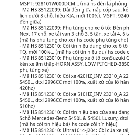
MSPT: 928101W000DCM... (mã hs đèn la phông tr/ 
- Mã HS 85122099: Dải đèn giữa nắp cốp sau, kéo 
lịch dưới 8 chỗ, hiệu KIA, mới 100%). MSPT: 92409M
đèn giữa)
- Mã HS 85122099: Phụ tùng cho xe ô tô: Đèn phản
Next 17 chỗ, xe tải van 3 chỗ 3, 5 tấn, xe tải 4, 6 
(mã hs phụ tùng cho xe/ hs code phụ tùng cho)
- Mã HS 85123010: Còi tín hiệu dùng cho xe ô tô tải, 
TQ, mới 100%... (mã hs còi tín hiệu dù/ hs code còi 
- Mã HS 85123010: Phụ tùng xe ô tô conSuzuki CI
kèn xe âm thấp-HORN ASSY, LOW PITCHED-38500-79P
phụ tùng xe)
- Mã HS 85123010: Còi xe 420HZ_INV 23210_A 222 
S450L, dtxl 2996CC mới 100%, xuất xứ của lô hàng: E
420hz)
- Mã HS 85123010: Còi xe 510HZ_INV 23210_A 222 
S450L, dtxl 2996CC mới 100%, xuất xứ của lô hàng: E
510hz)
- Mã HS 85123010: Còi tín hiệu báo cửa sau đang
5chỗ Mercedes-Benz S450L & S450L Luxury, dtxl 29
(mã hs còi tín hiệu bá/ hs code còi tín hiệu)
- Mã HS 85123010: Ultra1014-J204: Còi của xe tải, TT 