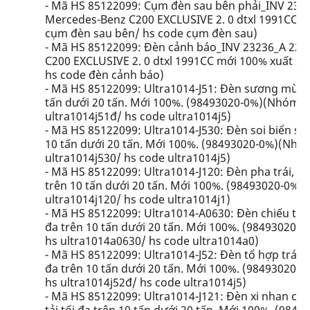
- Mã HS 85122099: Cụm đèn sau bên phải_INV 2323
Mercedes-Benz C200 EXCLUSIVE 2. 0 dtxl 1991CC mớ
cụm đèn sau bên/ hs code cụm đèn sau)
- Mã HS 85122099: Đèn cảnh báo_INV 23236_A 221
C200 EXCLUSIVE 2. 0 dtxl 1991CC mới 100% xuất xứ 
hs code đèn cảnh báo)
- Mã HS 85122099: Ultra1014-J51: Đèn sương mù của x
tấn dưới 20 tấn. Mới 100%. (98493020-0%)(Nhóm xe 
ultra1014j51đ/ hs code ultra1014j5)
- Mã HS 85122099: Ultra1014-J530: Đèn soi biển số của
10 tấn dưới 20 tấn. Mới 100%. (98493020-0%)(Nhóm 
ultra1014j530/ hs code ultra1014j5)
- Mã HS 85122099: Ultra1014-J120: Đèn pha trái, phải 
trên 10 tấn dưới 20 tấn. Mới 100%. (98493020-0%)(
ultra1014j120/ hs code ultra1014j1)
- Mã HS 85122099: Ultra1014-A0630: Đèn chiếu trong c
đa trên 10 tấn dưới 20 tấn. Mới 100%. (98493020-0
hs ultra1014a0630/ hs code ultra1014a0)
- Mã HS 85122099: Ultra1014-J52: Đèn tổ hợp trái, phả
đa trên 10 tấn dưới 20 tấn. Mới 100%. (98493020-0
hs ultra1014j52đ/ hs code ultra1014j5)
- Mã HS 85122099: Ultra1014-J121: Đèn xi nhan cửa tr