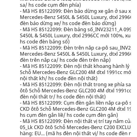
sa/ hs code cụm đèn phía)
- Mã HS 85122099: Đèn báo dừng xe gắn ở sau xe_
Mercedes-Benz S450L & S450L Luxury, dtxl 2996CC m
đèn báo dừng xe/ hs code đèn báo dừng)
- Mã HS 85122099: Đèn bảng số_INV23211_A 099 9
S450L & S450L Luxury, dtxl 2996CC mới 100%, xuất 
hs code đèn bảng số)
- Mã HS 85122099: Đèn trên nắp ca-pô sau_INV232
Mercedes-Benz S450L & S450L Luxury, dtxl 2996CC m
đèn trên nắp ca/ hs code đèn trên nắp)
- Mã HS 85122099: Đèn nội thất khoang hành lý bê
5chỗ Mercedes-Benz GLC200 4M dtxl 1991cc mới 10
nội thất kh/ hs code đèn nội thất)
- Mã HS 85122099: Đèn nội thất trong xe phía sau,
ôtô 5chỗ Mercedes-Benz GLC200 4M dtxl 1991cc mới
đèn nội thất tr/ hs code đèn nội thất)
- Mã HS 85122099: Cụm đèn gắn liền nắp ca-pô sau
CKD ôtô 5chỗ Mercedes-Benz GLC200 4M dtxl 1991c
hs cụm đèn gắn liề/ hs code cụm đèn gắn)
- Mã HS 85122099: Đèn nội thất vị trí tay nắm của 
05_Lk CKD ôtô 5chỗ Mercedes-Benz C200 EXCLUSIVE
hàng: EU... (mã hs đèn nội thất vị/ hs code đèn nội