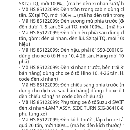
SX tại TQ, mới 100%... (mã hs đèn xi nhan sườ/ hs 
- Mã HS 85122099: Đèn trần trong cabin dùng cho xe 
tấn. SX tại TQ, mới 100%.... (mã hs đèn trần trong/
- Mã HS 85122099: Đèn sương mù phía trước (đèn vàn
đến dưới 1, 5 tấn. SX tại TQ, mới 100%.... (mã hs
- Mã HS 85122099: Đèn tín hiệu phía sau dùng cho xe 
tấn, gồm: đèn xi nhan, đèn lùi. SX tại TQ, mới 100%.
hiệu)
- Mã HS 85122099: Đèn hậu, phải 81550-E0010G (h
dùng cho xe ô tô Hino 10. 4-26 tấn. Hàng mới 100%
phả)
- Mã HS 85122099: Đèn xi nhan trước, bên trái 81
bán hàng) dùng cho xe ô tô Hino 10. 4-26 tấn. Hàn
code đèn xi nhan)
- Mã HS 85122099: Đèn chiếu sáng phía trước (nh
dụng cho dịch vụ sau bán hàng) dùng cho xe ô tô H
đèn chiếu sáng/ hs code đèn chiếu sá)
- Mã HS 85122099: Phụ tùng xe ô tôSuzuki SWIFT-
đèn xi nhan-LAMP ASSY, SIDE TURN SIG-36410-84M10
phụ tùng xe)
- Mã HS 85122099: Đèn kích thước, lắp cho xe tải, 
quá 20 tấn, mới 100%... (mã hs đèn kích thước/ hs