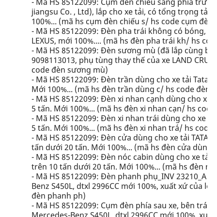
- Mã HS 85122099: Cụm đèn chiếu sáng phía trước t
jiangsu Co. , Ltd), lắp cho xe tải, có tổng trọng tả
100%... (mã hs cụm đèn chiếu s/ hs code cụm đèn 
- Mã HS 85122099: Đèn pha trái không có bóng, Pa
LEXUS, mới 100%.... (mã hs đèn pha trái kh/ hs cod
- Mã HS 85122099: Đèn sương mù (đã lắp cùng bóng
9098113013, phụ tùng thay thế của xe LAND CRUIS
code đèn sương mù)
- Mã HS 85122099: Đèn trần dùng cho xe tải Tata Sup
Mới 100%... (mã hs đèn trần dùng c/ hs code đèn t
- Mã HS 85122099: Đèn xi nhan cạnh dùng cho xe tải
5 tấn. Mới 100%... (mã hs đèn xi nhan cạn/ hs code
- Mã HS 85122099: Đèn xi nhan trái dùng cho xe tải T
5 tấn. Mới 100%... (mã hs đèn xi nhan trá/ hs code 
- Mã HS 85122099: Đèn cửa dùng cho xe tải TATA Ultr
tấn dưới 20 tấn. Mới 100%... (mã hs đèn cửa dùng
- Mã HS 85122099: Đèn nóc cabin dùng cho xe tải TAT
trên 10 tấn dưới 20 tấn. Mới 100%... (mã hs đèn nó
- Mã HS 85122099: Đèn phanh phụ_INV 23210_A 22
Benz S450L, dtxl 2996CC mới 100%, xuất xứ của lô 
đèn phanh ph)
- Mã HS 85122099: Cụm đèn phía sau xe, bên trái_
Mercedes-Benz S450L, dtxl 2996CC mới 100%, xuất 