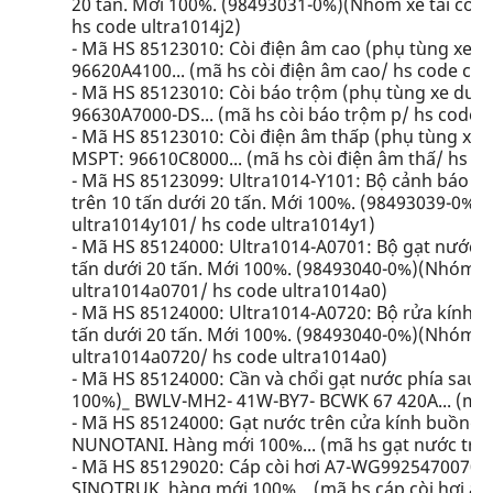
20 tấn. Mới 100%. (98493031-0%)(Nhóm xe tải có KL
hs code ultra1014j2)
- Mã HS 85123010: Còi điện âm cao (phụ tùng xe du
96620A4100... (mã hs còi điện âm cao/ hs code còi
- Mã HS 85123010: Còi báo trộm (phụ tùng xe du lị
96630A7000-DS... (mã hs còi báo trộm p/ hs code 
- Mã HS 85123010: Còi điện âm thấp (phụ tùng xe du
MSPT: 96610C8000... (mã hs còi điện âm thấ/ hs co
- Mã HS 85123099: Ultra1014-Y101: Bộ cảnh báo lùi xe
trên 10 tấn dưới 20 tấn. Mới 100%. (98493039-0%)(
ultra1014y101/ hs code ultra1014y1)
- Mã HS 85124000: Ultra1014-A0701: Bộ gạt nước của x
tấn dưới 20 tấn. Mới 100%. (98493040-0%)(Nhóm xe 
ultra1014a0701/ hs code ultra1014a0)
- Mã HS 85124000: Ultra1014-A0720: Bộ rửa kính của x
tấn dưới 20 tấn. Mới 100%. (98493040-0%)(Nhóm xe 
ultra1014a0720/ hs code ultra1014a0)
- Mã HS 85124000: Cần và chổi gạt nước phía sau 
100%)_ BWLV-MH2- 41W-BY7- BCWK 67 420A... (mã hs
- Mã HS 85124000: Gạt nước trên cửa kính buồng l
NUNOTANI. Hàng mới 100%... (mã hs gạt nước trên 
- Mã HS 85129020: Cáp còi hơi A7-WG9925470070- 
SINOTRUK, hàng mới 100%... (mã hs cáp còi hơi a7/