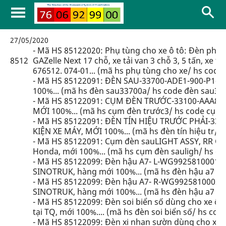
27/05/2020
- Mã HS 85122020: Phụ tùng cho xe ô tô: Đèn pha 
8512
GAZelle Next 17 chỗ, xe tải van 3 chỗ 3, 5 tấn, xe 
676512. 074-01... (mã hs phụ tùng cho xe/ hs code
- Mã HS 85122091: ĐÈN SAU-33700-ADE1-900-P1-L
100%... (mã hs đèn sau33700a/ hs code đèn sau33
- Mã HS 85122091: CỤM ĐÈN TRƯỚC-33100-AAA8-B
MỚI 100%... (mã hs cụm đèn trước3/ hs code cụm 
- Mã HS 85122091: ĐÈN TÍN HIỆU TRƯỚC PHẢI-334
KIỆN XE MÁY, MỚI 100%... (mã hs đèn tín hiệu tr/ h
- Mã HS 85122091: Cụm đèn sauLIGHT ASSY, RR 
Honda, mới 100%... (mã hs cụm đèn sauligh/ hs co
- Mã HS 85122099: Đèn hậu A7- L-WG9925810001- p
SINOTRUK, hàng mới 100%... (mã hs đèn hậu a7 lw
- Mã HS 85122099: Đèn hậu A7- R-WG9925810002- p
SINOTRUK, hàng mới 100%... (mã hs đèn hậu a7 rw
- Mã HS 85122099: Đèn soi biển số dùng cho xe ô tô t
tại TQ, mới 100%.... (mã hs đèn soi biển số/ hs cod
- Mã HS 85122099: Đèn xi nhan sườn dùng cho xe ô tô