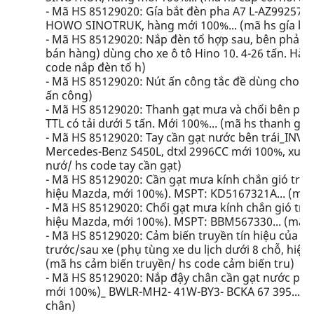
- Mã HS 85129020: Gía bắt đèn pha A7 L-AZ99257200
HOWO SINOTRUK, hàng mới 100%... (mã hs gía bắt 
- Mã HS 85129020: Nắp đèn tổ hợp sau, bên phải 
bán hàng) dùng cho xe ô tô Hino 10. 4-26 tấn. Hàn
code nắp đèn tổ h)
- Mã HS 85129020: Nút ấn công tắc đề dùng cho xe 
ấn công)
- Mã HS 85129020: Thanh gạt mưa và chổi bên phụ d
TTL có tải dưới 5 tấn. Mới 100%... (mã hs thanh g
- Mã HS 85129020: Tay cần gạt nước bên trái_INV 
Mercedes-Benz S450L, dtxl 2996CC mới 100%, xuất x
nướ/ hs code tay cần gạt)
- Mã HS 85129020: Cần gạt mưa kính chắn gió trước
hiệu Mazda, mới 100%). MSPT: KD5167321A... (mã 
- Mã HS 85129020: Chổi gạt mưa kính chắn gió trước
hiệu Mazda, mới 100%). MSPT: BBM567330... (mã hs
- Mã HS 85129020: Cảm biến truyền tín hiệu của h
trước/sau xe (phụ tùng xe du lịch dưới 8 chỗ, hi
(mã hs cảm biến truyền/ hs code cảm biến tru)
- Mã HS 85129020: Nắp đậy chân cần gạt nước phía
mới 100%)_ BWLR-MH2- 41W-BY3- BCKA 67 395... (m
chân)