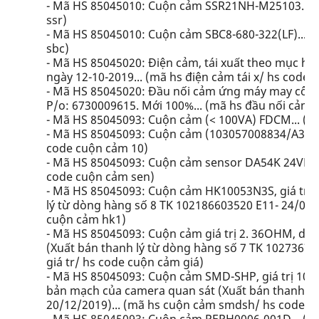
- Mã HS 85045010: Cuộn cảm SSR21NH-M25103... (
ssr)
- Mã HS 85045010: Cuộn cảm SBC8-680-322(LF)... 
sbc)
- Mã HS 85045020: Điện cảm, tái xuất theo mục h
ngày 12-10-2019... (mã hs điện cảm tái x/ hs code 
- Mã HS 85045020: Đầu nối cảm ứng máy may công
P/o: 6730009615. Mới 100%... (mã hs đầu nối cảm 
- Mã HS 85045093: Cuộn cảm (< 100VA) FDCM... (m
- Mã HS 85045093: Cuộn cảm (103057008834/A31) (M
code cuộn cảm 10)
- Mã HS 85045093: Cuộn cảm sensor DA54K 24VDC 
code cuộn cảm sen)
- Mã HS 85045093: Cuộn cảm HK10053N3S, giá trị 4
lý từ dòng hàng số 8 TK 102186603520 E11- 24/08/
cuộn cảm hk1)
- Mã HS 85045093: Cuộn cảm giá trị 2. 36OHM, dòn
(Xuất bán thanh lý từ dòng hàng số 7 TK 10273676
giá tr/ hs code cuộn cảm giá)
- Mã HS 85045093: Cuộn cảm SMD-SHP, giá trị 10
bản mạch của camera quan sát (Xuất bán thanh lý
20/12/2019)... (mã hs cuộn cảm smdsh/ hs code 