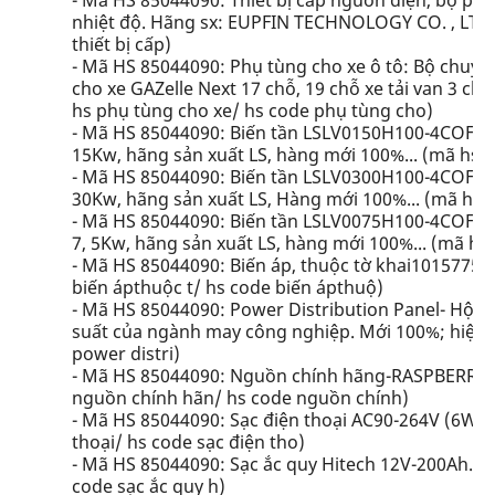
- Mã HS 85044090: Thiết bị cấp nguồn điện, bộ ph
nhiệt độ. Hãng sx: EUPFIN TECHNOLOGY CO. , LTD. M
thiết bị cấp)
- Mã HS 85044090: Phụ tùng cho xe ô tô: Bộ chuyể
cho xe GAZelle Next 17 chỗ, 19 chỗ xe tải van 3 c
hs phụ tùng cho xe/ hs code phụ tùng cho)
- Mã HS 85044090: Biến tần LSLV0150H100-4COFN 
15Kw, hãng sản xuất LS, hàng mới 100%... (mã hs biế
- Mã HS 85044090: Biến tần LSLV0300H100-4COFN,
30Kw, hãng sản xuất LS, Hàng mới 100%... (mã hs biế
- Mã HS 85044090: Biến tần LSLV0075H100-4COFN,
7, 5Kw, hãng sản xuất LS, hàng mới 100%... (mã hs b
- Mã HS 85044090: Biến áp, thuộc tờ khai10157752
biến ápthuộc t/ hs code biến ápthuộ)
- Mã HS 85044090: Power Distribution Panel- Hộp 
suất của ngành may công nghiệp. Mới 100%; hiệu: 
power distri)
- Mã HS 85044090: Nguồn chính hãng-RASPBERRY-PI
nguồn chính hãn/ hs code nguồn chính)
- Mã HS 85044090: Sạc điện thoại AC90-264V (6W/5V
thoại/ hs code sạc điện tho)
- Mã HS 85044090: Sạc ắc quy Hitech 12V-200Ah. Hà
code sạc ắc quy h)