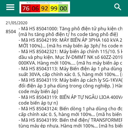
21/05/2020
- Mã HS 85041000: Tăng phô điện tử phụ kiện cho 
8504
(mã hs tăng phô điện t/ hs code tăng phô điệ)
- Mã HS 85042199: MÁY BIẾN ÁP 3PHA 160 kVA 22/
MỚI 100%)... (mã hs máy biến áp 3ph/ hs code máy
- Mã HS 85042321: Máy biến áp chính 115/10. 5 kV
dầu và phụ kiện. Mục IV-DMMT NK số 60ZZ-2019-00
000KVA. Hàng mới 100%.... (mã hs máy biến áp chí
- Mã HS 85043113: Máy Biến điện áp 1 pha dùng c
suất 30VA, cấp chính xác 0. 5, hàng mới 100%... (m
- Mã HS 85043119: Máy biến áp cách ly SG-1KVA(Cô
đổi điện áp 3 pha dùng trong công nghiệp. ) Hàng 
code máy biến áp)
- Mã HS 85043119: BIẾN ÁP TỰ NGẪU LIOA 400VA. H
code biến áp tự n)
- Mã HS 85043124: Biến dòng 1 pha dùng cho đo đ
cấp chính xác 0. 5, hàng mới 100%... (mã hs biến 
- Mã HS 85043199: Biến thế điện/ TRANSFORMER/ 
tùng máy ép nhựa. Hàng mới 100%... (mã hs biến th