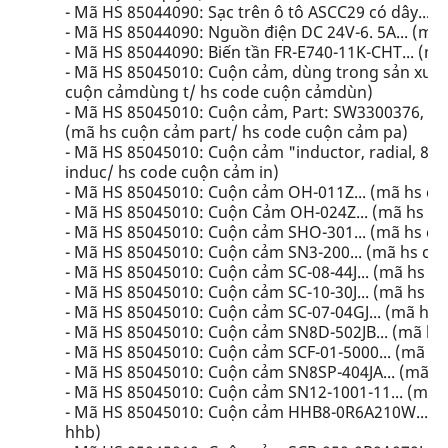
- Mã HS 85044090: Sạc trên ô tô ASCC29 có dây... (m
- Mã HS 85044090: Nguồn điện DC 24V-6. 5A... (mã
- Mã HS 85044090: Biến tần FR-E740-11K-CHT... (mã 
- Mã HS 85045010: Cuộn cảm, dùng trong sản xuất t
cuộn cảmdùng t/ hs code cuộn cảmdùn)
- Mã HS 85045010: Cuộn cảm, Part: SW3300376, dòn
(mã hs cuộn cảm part/ hs code cuộn cảm pa)
- Mã HS 85045010: Cuộn cảm "inductor, radial, 8mm
induc/ hs code cuộn cảm in)
- Mã HS 85045010: Cuộn cảm OH-011Z... (mã hs c
- Mã HS 85045010: Cuộn Cảm OH-024Z... (mã hs c
- Mã HS 85045010: Cuộn cảm SHO-301... (mã hs c
- Mã HS 85045010: Cuộn cảm SN3-200... (mã hs cu
- Mã HS 85045010: Cuộn cảm SC-08-44J... (mã hs c
- Mã HS 85045010: Cuộn cảm SC-10-30J... (mã hs c
- Mã HS 85045010: Cuộn cảm SC-07-04GJ... (mã hs 
- Mã HS 85045010: Cuộn cảm SN8D-502JB... (mã hs
- Mã HS 85045010: Cuộn cảm SCF-01-5000... (mã hs
- Mã HS 85045010: Cuộn cảm SN8SP-404JA... (mã h
- Mã HS 85045010: Cuộn cảm SN12-1001-11... (mã 
- Mã HS 85045010: Cuộn cảm HHB8-0R6A210W... (
hhb)