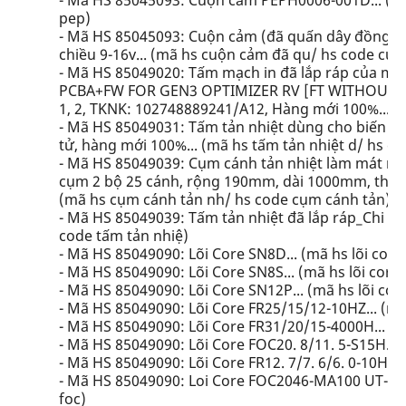
- Mã HS 85045093: Cuộn cảm PEPH0006-001D... (m
pep)
- Mã HS 85045093: Cuộn cảm (đã quấn dây đồng) củ
chiều 9-16v... (mã hs cuộn cảm đã qu/ hs code cu
- Mã HS 85049020: Tấm mạch in đã lắp ráp của mô-
PCBA+FW FOR GEN3 OPTIMIZER RV [FT WITHOU, m
1, 2, TKNK: 102748889241/A12, Hàng mới 100%... (
- Mã HS 85049031: Tấm tản nhiệt dùng cho biến áp 
tử, hàng mới 100%... (mã hs tấm tản nhiệt d/ hs co
- Mã HS 85049039: Cụm cánh tản nhiệt làm mát máy
cụm 2 bộ 25 cánh, rộng 190mm, dài 1000mm, thép d
(mã hs cụm cánh tản nh/ hs code cụm cánh tản)
- Mã HS 85049039: Tấm tản nhiệt đã lắp ráp_Chi tiết
code tấm tản nhiệ)
- Mã HS 85049090: Lõi Core SN8D... (mã hs lõi core
- Mã HS 85049090: Lõi Core SN8S... (mã hs lõi core 
- Mã HS 85049090: Lõi Core SN12P... (mã hs lõi cor
- Mã HS 85049090: Lõi Core FR25/15/12-10HZ... (mã h
- Mã HS 85049090: Lõi Core FR31/20/15-4000H... (mã 
- Mã HS 85049090: Lõi Core FOC20. 8/11. 5-S15H... (
- Mã HS 85049090: Lõi Core FR12. 7/7. 6/6. 0-10H... 
- Mã HS 85049090: Loi Core FOC2046-MA100 UT-20S..
foc)