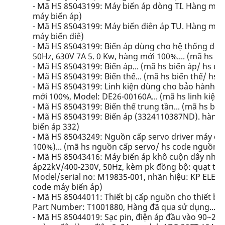
- Mã HS 85043199: Máy biến áp dòng TI. Hàng mới 
máy biến áp)
- Mã HS 85043199: Máy biến điên áp TU. Hàng mới 
máy biến điê)
- Mã HS 85043199: Biến áp dùng cho hệ thống đèn
50Hz, 630V 7A 5. 0 Kw, hàng mới 100%.... (mã hs b
- Mã HS 85043199: Biến áp... (mã hs biến áp/ hs co
- Mã HS 85043199: Biến thế... (mã hs biến thế/ hs 
- Mã HS 85043199: Linh kiện dùng cho bảo hành hi
mới 100%, Model: DE26-00160A... (mã hs linh kiện 
- Mã HS 85043199: Biến thế trung tần... (mã hs biế
- Mã HS 85043199: Biến áp (3324110387ND). hàng m
biến áp 332)
- Mã HS 85043249: Nguồn cấp servo driver máy cắt 
100%)... (mã hs nguồn cấp servo/ hs code nguồn c
- Mã HS 85043416: Máy biến áp khô cuộn dây nhôm
áp22kV/400-230V, 50Hz, kèm pk đồng bộ: quạt tản 
Model/serial no: M19835-001, nhãn hiệu: KP ELECT
code máy biến áp)
- Mã HS 85044011: Thiết bị cấp nguồn cho thiết b
Part Number: T1001880, Hàng đã qua sử dụng... (mã 
- Mã HS 85044019: Sạc pin, điện áp đầu vào 90~270