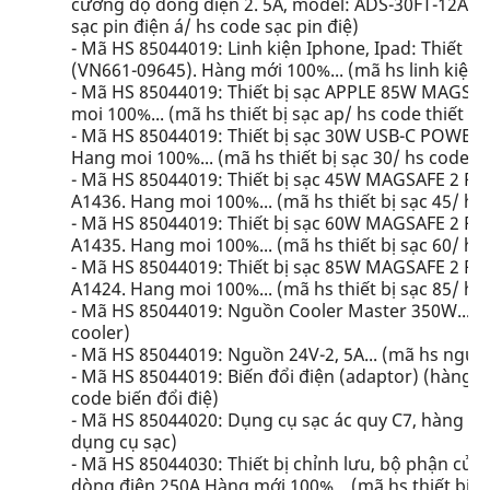
cường độ dòng điện 2. 5A, model: ADS-30FT-12A 1
sạc pin điện á/ hs code sạc pin điệ)
- Mã HS 85044019: Linh kiện Iphone, Ipad: Thiết 
(VN661-09645). Hàng mới 100%... (mã hs linh kiện i
- Mã HS 85044019: Thiết bị sạc APPLE 85W MAG
moi 100%... (mã hs thiết bị sạc ap/ hs code thiết bị
- Mã HS 85044019: Thiết bị sạc 30W USB-C POWE
Hang moi 100%... (mã hs thiết bị sạc 30/ hs code thi
- Mã HS 85044019: Thiết bị sạc 45W MAGSAFE 2
A1436. Hang moi 100%... (mã hs thiết bị sạc 45/ hs 
- Mã HS 85044019: Thiết bị sạc 60W MAGSAFE 2
A1435. Hang moi 100%... (mã hs thiết bị sạc 60/ hs 
- Mã HS 85044019: Thiết bị sạc 85W MAGSAFE 2
A1424. Hang moi 100%... (mã hs thiết bị sạc 85/ hs 
- Mã HS 85044019: Nguồn Cooler Master 350W... 
cooler)
- Mã HS 85044019: Nguồn 24V-2, 5A... (mã hs ngu
- Mã HS 85044019: Biến đổi điện (adaptor) (hàng đã
code biến đổi điệ)
- Mã HS 85044020: Dụng cụ sạc ác quy C7, hàng mớ
dụng cụ sạc)
- Mã HS 85044030: Thiết bị chỉnh lưu, bộ phận của 
dòng điện 250A Hàng mới 100%... (mã hs thiết bị chỉ