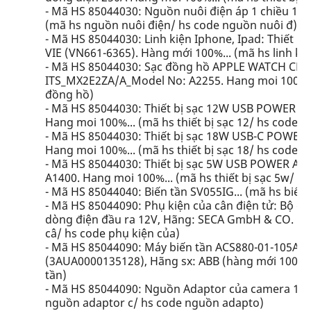
- Mã HS 85044030: Nguồn nuôi điện áp 1 chiều 12 
(mã hs nguồn nuôi điện/ hs code nguồn nuôi đ)
- Mã HS 85044030: Linh kiện Iphone, Ipad: Thiết 
VIE (VN661-6365). Hàng mới 100%... (mã hs linh kiệ
- Mã HS 85044030: Sạc đồng hồ APPLE WATCH CHA
ITS_MX2E2ZA/A_Model No: A2255. Hang moi 100%...
đồng hồ)
- Mã HS 85044030: Thiết bị sạc 12W USB POWER
Hang moi 100%... (mã hs thiết bị sạc 12/ hs code thi
- Mã HS 85044030: Thiết bị sạc 18W USB-C POWE
Hang moi 100%... (mã hs thiết bị sạc 18/ hs code thi
- Mã HS 85044030: Thiết bị sạc 5W USB POWER 
A1400. Hang moi 100%... (mã hs thiết bị sạc 5w/ hs 
- Mã HS 85044040: Biến tần SV055IG... (mã hs biến 
- Mã HS 85044090: Phụ kiện của cân điện tử: Bộ đ
dòng điện đầu ra 12V, Hãng: SECA GmbH & CO. KG, 
câ/ hs code phụ kiện của)
- Mã HS 85044090: Máy biến tần ACS880-01-105A
(3AUA0000135128), Hãng sx: ABB (hàng mới 100%)..
tần)
- Mã HS 85044090: Nguồn Adaptor của camera 12V2
nguồn adaptor c/ hs code nguồn adapto)