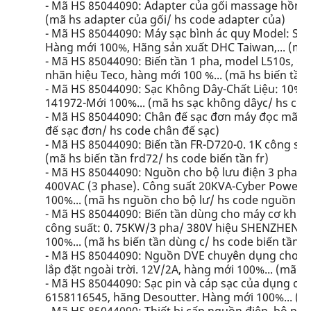
- Mã HS 85044090: Adapter của gối massage hồng
(mã hs adapter của gối/ hs code adapter của)
- Mã HS 85044090: Máy sạc bình ác quy Model: SCM
Hàng mới 100%, Hãng sản xuất DHC Taiwan,... (mã 
- Mã HS 85044090: Biến tần 1 pha, model L510s, điệ
nhãn hiệu Teco, hàng mới 100 %... (mã hs biến tần 
- Mã HS 85044090: Sạc Không Dây-Chất Liệu: 10% 
141972-Mới 100%... (mã hs sạc không dâyc/ hs cod
- Mã HS 85044090: Chân đế sạc đơn máy đọc mã vạ
đế sạc đơn/ hs code chân đế sạc)
- Mã HS 85044090: Biến tần FR-D720-0. 1K công su
(mã hs biến tần frd72/ hs code biến tần fr)
- Mã HS 85044090: Nguồn cho bộ lưu điện 3 pha-Đi
400VAC (3 phase). Công suất 20KVA-Cyber Powe
100%... (mã hs nguồn cho bộ lư/ hs code nguồn c
- Mã HS 85044090: Biến tần dùng cho máy cơ khí c
công suất: 0. 75KW/3 pha/ 380V hiệu SHENZHEN S
100%... (mã hs biến tần dùng c/ hs code biến tần 
- Mã HS 85044090: Nguồn DVE chuyên dụng cho cam
lắp đặt ngoài trời. 12V/2A, hàng mới 100%... (mã 
- Mã HS 85044090: Sạc pin và cáp sạc của dụng cụ
6158116545, hãng Desoutter. Hàng mới 100%... (mã 