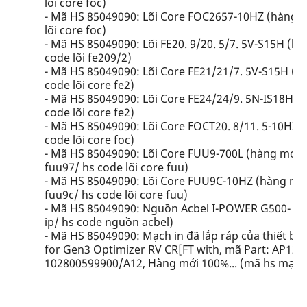
lõi core foc)
- Mã HS 85049090: Lõi Core FOC2657-10HZ (hàng mớ
lõi core foc)
- Mã HS 85049090: Lõi FE20. 9/20. 5/7. 5V-S15H (hà
code lõi fe209/2)
- Mã HS 85049090: Lõi Core FE21/21/7. 5V-S15H (hà
code lõi core fe2)
- Mã HS 85049090: Lõi Core FE24/24/9. 5N-IS18H (h
code lõi core fe2)
- Mã HS 85049090: Lõi Core FOCT20. 8/11. 5-10HZ (h
code lõi core foc)
- Mã HS 85049090: Lõi Core FUU9-700L (hàng mới 10
fuu97/ hs code lõi core fuu)
- Mã HS 85049090: Lõi Core FUU9C-10HZ (hàng mới 1
fuu9c/ hs code lõi core fuu)
- Mã HS 85049090: Nguồn Acbel I-POWER G500- 80 
ip/ hs code nguồn acbel)
- Mã HS 85049090: Mạch in đã lắp ráp của thiết bị
for Gen3 Optimizer RV CR[FT with, mã Part: AP12
102800599900/A12, Hàng mới 100%... (mã hs mạch i