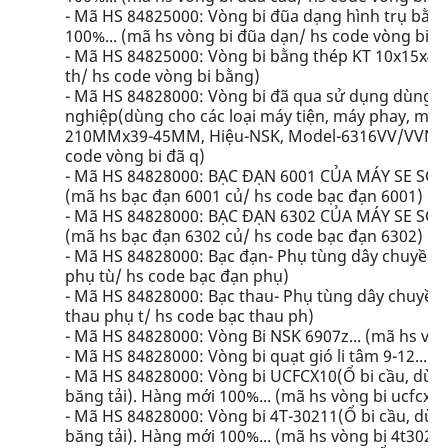
- Mã HS 84825000: Vòng bi đũa dạng hình trụ bằng
100%... (mã hs vòng bi đũa dạn/ hs code vòng bi đ
- Mã HS 84825000: Vòng bi bằng thép KT 10x15x4 
th/ hs code vòng bi bằng)
- Mã HS 84828000: Vòng bi đã qua sử dụng dùng ph
nghiệp(dùng cho các loại máy tiện, máy phay, máy
210MMx39-45MM, Hiệu-NSK, Model-6316VV/VVNZ, Nă
code vòng bi đã q)
- Mã HS 84828000: BẠC ĐẠN 6001 CỦA MÁY SE SỢI
(mã hs bạc đạn 6001 củ/ hs code bạc đạn 6001)
- Mã HS 84828000: BẠC ĐẠN 6302 CỦA MÁY SE SỢI
(mã hs bạc đạn 6302 củ/ hs code bạc đạn 6302)
- Mã HS 84828000: Bạc đạn- Phụ tùng dây chuyền đ
phụ tù/ hs code bạc đạn phụ)
- Mã HS 84828000: Bạc thau- Phụ tùng dây chuyền 
thau phụ t/ hs code bạc thau ph)
- Mã HS 84828000: Vòng Bi NSK 6907z... (mã hs vòn
- Mã HS 84828000: Vòng bi quạt gió li tâm 9-12... (
- Mã HS 84828000: Vòng bi UCFCX10(Ổ bi cầu, dùn
băng tải). Hàng mới 100%... (mã hs vòng bi ucfcx10
- Mã HS 84828000: Vòng bi 4T-30211(Ổ bi cầu, dùn
băng tải). Hàng mới 100%... (mã hs vòng bi 4t3021/