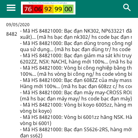
09/05/2020
- Mã HS 84821000: Bạc đạn NK302, NP633221 đã qu
8482
xuất)... (mã hs bạc đạn nk302/ hs code bạc đạn nk
- Mã HS 84821000: Bạc đạn dùng trong công nghi
qua sử dụng... (mã hs bạc đạn dùng tr/ hs code b
- Mã HS 84821000: Bạc đạn giảm ma sát khi truyền
6202ZZ, NSX: NACHI, hàng mới 100%... (mã hs bạc
- Mã HS 84821000: Vòng bi công nghiệp bằng thép 
100%... (mã hs vòng bi công ng/ hs code vòng bi c
- Mã HS 84821000: Bạc đạn 608ZZ của máy massag
Hàng mới 100%... (mã hs bạc đạn 608zz c/ hs code
- Mã HS 84821000: Bạc đạn máy may-CROSS ROLLER
(mã hs bạc đạn máy may/ hs code bạc đạn máy)
- Mã HS 84821000: Vòng bi koyo 6005zz, hàng mới 
vòng bi koyo)
- Mã HS 84821000: Vòng bi 6001zz hãng NSK. Hàng 
vòng bi 6001)
- Mã HS 84821000: Bạc đạn SS626-2RS, hàng mới 10
đạn ss62)