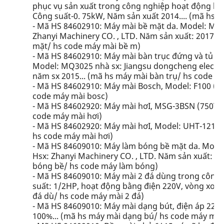
phục vụ sản xuất trong công nghiệp hoạt động bằ
Công suất-0. 75kW, Năm sản xuất 2014.... (mã hs 
- Mã HS 84602910: Máy mài bề mặt da. Model: MP3
Zhanyi Machinery CO. , LTD. Năm sản xuất: 2017. 
mặt/ hs code máy mài bề m)
- Mã HS 84602910: Máy mài bàn trục đứng và tủ điệ
Model: MQ3025 nhà sx: Jiangsu dongcheng electro
năm sx 2015... (mã hs máy mài bàn trụ/ hs code m
- Mã HS 84602910: Máy mài Bosch, Model: F100 (5
code máy mài bosc)
- Mã HS 84602920: Máy mài hơI, MSG-3BSN (750W) (
code máy mài hơi)
- Mã HS 84602920: Máy mài hơI, Model: UHT-121 (7
hs code máy mài hơi)
- Mã HS 84609010: Máy làm bóng bề mặt da. Model:
Hsx: Zhanyi Machinery CO. , LTD. Năm sản xuất: 2
bóng bề/ hs code máy làm bóng)
- Mã HS 84609010: Máy mài 2 đá dùng trong công
suất: 1/2HP, hoạt động bằng điện 220V, vòng xoay
đá dù/ hs code máy mài 2 đá)
- Mã HS 84609010: Máy mài dạng bút, điện áp 220V,
100%... (mã hs máy mài dạng bú/ hs code máy mài