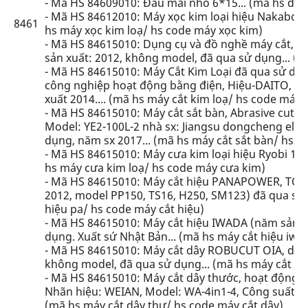
- Mã HS 84609010: Đầu mài nhỏ 6*15... (mã hs đầ
- Mã HS 84612010: Máy xọc kim loại hiệu Nakabo 
8461
hs máy xọc kim loạ/ hs code máy xọc kim)
- Mã HS 84615010: Dụng cụ và đồ nghề máy cắt, m
sản xuất: 2012, không model, đã qua sử dụng... (m
- Mã HS 84615010: Máy Cắt Kim Loại đã qua sử dụn
công nghiệp hoạt động bằng điện, Hiệu-DAITO, Mo
xuất 2014.... (mã hs máy cắt kim loạ/ hs code máy 
- Mã HS 84615010: Máy cắt sắt bàn, Abrasive cutti
Model: YE2-100L-2 nhà sx: Jiangsu dongcheng elec
dụng, năm sx 2017... (mã hs máy cắt sắt bàn/ hs c
- Mã HS 84615010: Máy cưa kim loại hiệu Ryobi 1h
hs máy cưa kim loạ/ hs code máy cưa kim)
- Mã HS 84615010: Máy cắt hiệu PANAPOWER, TOK
2012, model PP150, TS16, H250, SM123) đã qua sử 
hiệu pa/ hs code máy cắt hiệu)
- Mã HS 84615010: Máy cắt hiệu IWADA (năm sản x
dụng. Xuất sứ Nhật Bản... (mã hs máy cắt hiệu iw/
- Mã HS 84615010: Máy cắt dây ROBUCUT OIA, dùng
không model, đã qua sử dụng... (mã hs máy cắt dâ
- Mã HS 84615010: Máy cắt dây thước, hoạt động b
Nhãn hiệu: WEIAN, Model: WA-4in1-4, Công suất: 1
(mã hs máy cắt dây thư/ hs code máy cắt dây)