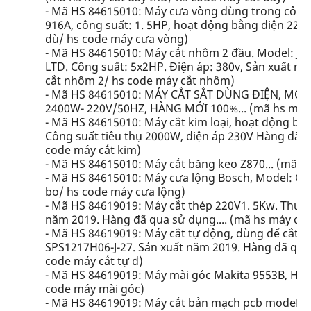
- Mã HS 84615010: Máy cưa vòng dùng trong công 
916A, công suất: 1. 5HP, hoạt động bằng điện 220
dù/ hs code máy cưa vòng)
- Mã HS 84615010: Máy cắt nhôm 2 đầu. Model: JIH-
LTD. Công suất: 5x2HP. Điện áp: 380v, Sản xuất n
cắt nhôm 2/ hs code máy cắt nhôm)
- Mã HS 84615010: MÁY CẮT SẮT DÙNG ĐIỆN, MOD
2400W- 220V/50HZ, HÀNG MỚI 100%... (mã hs máy c
- Mã HS 84615010: Máy cắt kim loại, hoạt động bằ
Công suất tiêu thụ 2000W, điện áp 230V Hàng đã qu
code máy cắt kim)
- Mã HS 84615010: Máy cắt băng keo Z870... (mã h
- Mã HS 84615010: Máy cưa lộng Bosch, Model: GS
bo/ hs code máy cưa lộng)
- Mã HS 84619019: Máy cắt thép 220V1. 5Kw. Thươn
năm 2019. Hàng đã qua sử dụng.... (mã hs máy cắt
- Mã HS 84619019: Máy cắt tự động, dùng để cắt t
SPS1217H06-J-27. Sản xuất năm 2019. Hàng đã qua 
code máy cắt tự đ)
- Mã HS 84619019: Máy mài góc Makita 9553B, Hàn
code máy mài góc)
- Mã HS 84619019: Máy cắt bản mạch pcb modeL: M