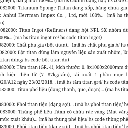
nghiệm, hàng mới 100%... (mã hs cadimi dạng hạt/ hs code 
082000: Titanium Sponge (Titan dạng xốp, hàng chưa gia
: Anhui Herrman Impex Co. , Ltd, mới 100%... (mã hs t
po)
082000: Titan Ingot (Refiners) dạng bột NPL SX nhôm d
0%... (mã hs titan ingot re/ hs code titan ingot)
82000: Chất phụ gia (bột titan)... (mã hs chất phụ gia b/ hs
082000: Bột titan dùng làm nguyên liệu sản xuất nhôm, l
titan dùng/ hs code bột titan dù)
082000: Tấm titan (GR. 4), kích thước: 0. 8x1000x2000mm 
inh kiện điện tử (7. 87kg/tấm), tái xuất 1 phần mục
0/A12 ngày 23/02/2018... (mã hs tấm titan gr4/ hs code tấm
83000: Titan phế liệu (dạng thanh, que, đoạn)... (mã hs tita
83000: Phoi titan tiện (dạng sợi)... (mã hs phoi titan tiện/ hs
083000: Thùng phế liệu Titan có chứa rác vàng (Mạt vàng
mức xuất khẩu)... (mã hs thùng phế liệu/ hs code thùng phế 
83000: Phôi titan tiện (dạng sợi)... (mã hs phôi titan tiện/ hs