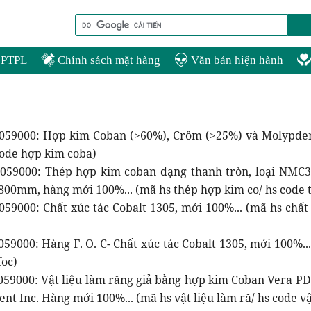
PTPL
Chính sách mặt hàng
Văn bản hiện hành
059000: Hợp kim Coban (>60%), Crôm (>25%) và Molypden
code hợp kim coba)
059000: Thép hợp kim coban dạng thanh tròn, loại NMC3
1800mm, hàng mới 100%... (mã hs thép hợp kim co/ hs code 
59000: Chất xúc tác Cobalt 1305, mới 100%... (mã hs chất 
59000: Hàng F. O. C- Chất xúc tác Cobalt 1305, mới 100%...
foc)
059000: Vật liệu làm răng giả bằng hợp kim Coban Vera PD
ent Inc. Hàng mới 100%... (mã hs vật liệu làm ră/ hs code vậ