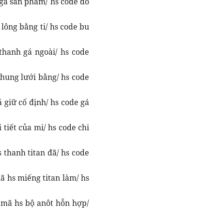
 gá sản phẩm/ hs code đồ
lông bằng ti/ hs code bu
thanh gá ngoài/ hs code
khung lưới bằng/ hs code
 giữ cố định/ hs code gá
 tiết của mi/ hs code chi
 thanh titan đã/ hs code
ã hs miếng titan làm/ hs
 (mã hs bộ anôt hỗn hợp/