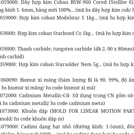
059000: Dây hợp kim Coban BSW-960 Cored (Stellite 6)
g kính 1. 6mm, hàng mới 100%... (mã hs dây hợp kim cob/ 
059000: Hợp kim coban Modelstar S 1kg... (mã hs hợp k
059000: Hợp kim coban Starbond Co 1kg... (mã hs hợp kim 
59000: Thanh carbide, tungsten carbide (dk 2. 00 x 80mm).
anh carbid)
059000: Hợp kim coban Starsolder Nem 5g... (mã hs hợp k
060090: Bismut xi măng (hàm lượng Bi là 90. 99%, độ ẩ
 hs bismut xi măng/ hs code bismut xi mă)
072000: Cadmium Metallic-Cd- Sử dụng trong CN gốm sứ
mã hs cadmium metalli/ hs code cadmium meta)
1073000: Khuôn dập (MOLD FOR LINEAR MOTION PARTS
mold/ hs code khuôn dập m)
079000: Cadimi dạng hạt nhỏ (đường kính: 1-5mm), đón