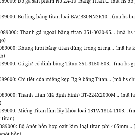
089000: Đồ gá sản phẩm No 2A-10 (bằng Titan)... (mã hs đồ
89000: Bu lông bằng titan loại BACB30NN3K10... (mã hs bu 
089000: Thanh gá ngoài bằng titan 351-3020-95... (mã hs 
go)
089000: Khung lưới bằng titan dùng trong xi mạ... (mã hs 
 b)
89000: Gá giữ cố định bằng Titan 351-3150-503... (mã hs gá
89000: Chi tiết của miếng kẹp Jig 9 bằng Titan... (mã hs chi
089000: Thanh titan (đã định hình) BT-224X2000M... (mã hs
)
089000: Miếng Titan làm lẫy khóa loại 131W1814-1103... (m
 titan)
089000: Bộ Anôt hỗn hợp oxit kim loại titan phi 405mm...
 anôt hỗn)