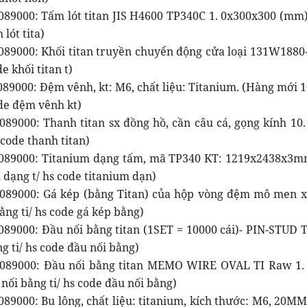
89000: Tấm lót titan JIS H4600 TP340C 1. 0x300x300 (mm)...
 lót tita)
089000: Khối titan truyền chuyển động cửa loại 131W1880-1
e khối titan t)
089000: Đệm vênh, kt: M6, chất liệu: Titanium. (Hàng mới 
ode đệm vênh kt)
089000: Thanh titan sx đồng hồ, cần câu cá, gọng kính 10.
s code thanh titan)
089000: Titanium dạng tấm, mã TP340 KT: 1219x2438x3mm
 dạng t/ hs code titanium dạn)
089000: Gá kép (bằng Titan) của hộp vòng đệm mô men x
ằng ti/ hs code gá kép bằng)
089000: Đầu nối bằng titan (1SET = 10000 cái)- PIN-STUD 
g ti/ hs code đầu nối bằng)
089000: Đầu nối bằng titan MEMO WIRE OVAL TI Raw 1. 2
nối bằng ti/ hs code đầu nối bằng)
089000: Bu lông, chất liệu: titanium, kích thước: M6, 20M