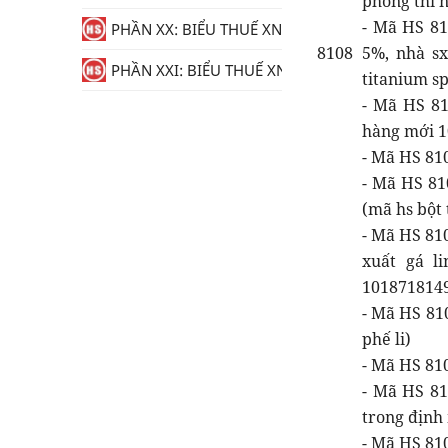
phòng thí 
- Mã HS 81
PHẦN XX: BIỂU THUẾ XNK
8108
5%, nhà sx
PHẦN XXI: BIỂU THUẾ XNK
titanium s
- Mã HS 81
hàng mới 10
- Mã HS 810
- Mã HS 81
(mã hs bột 
- Mã HS 81
xuất gá l
10187181492
- Mã HS 810
phế li)
- Mã HS 810
- Mã HS 81
trong định 
- Mã HS 810