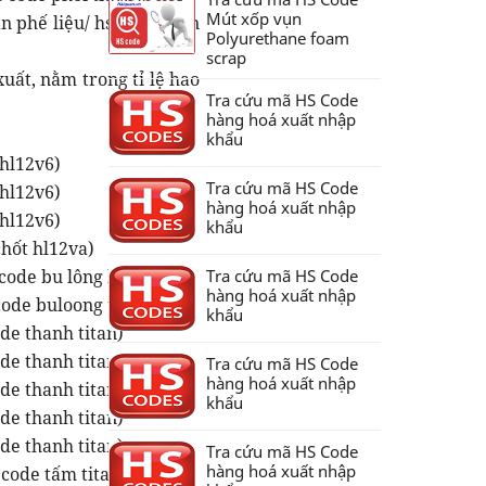
Mút xốp vụn
n phế liệu/ hs code titan
Polyurethane foam
scrap
uất, nằm trong tỉ lệ hao
Tra cứu mã HS Code
hàng hoá xuất nhập
khẩu
 hl12v6)
Tra cứu mã HS Code
 hl12v6)
hàng hoá xuất nhập
 hl12v6)
khẩu
chốt hl12va)
code bu lông bacb)
Tra cứu mã HS Code
hàng hoá xuất nhập
ode buloong tita)
khẩu
de thanh titan)
de thanh titan)
Tra cứu mã HS Code
hàng hoá xuất nhập
de thanh titan)
khẩu
de thanh titan)
de thanh titan)
Tra cứu mã HS Code
hàng hoá xuất nhập
 code tấm titan 0)