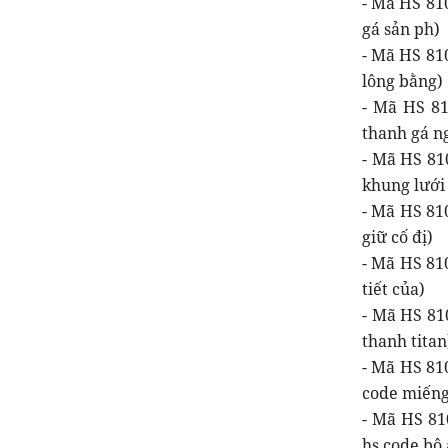
- Mã HS 81
gá sản ph)
- Mã HS 810
lông bằng)
- Mã HS 81
thanh gá n
- Mã HS 81
khung lưới
- Mã HS 810
giữ cố đị)
- Mã HS 810
tiết của)
- Mã HS 81
thanh titan
- Mã HS 81
code miếng
- Mã HS 81
hs code bộ