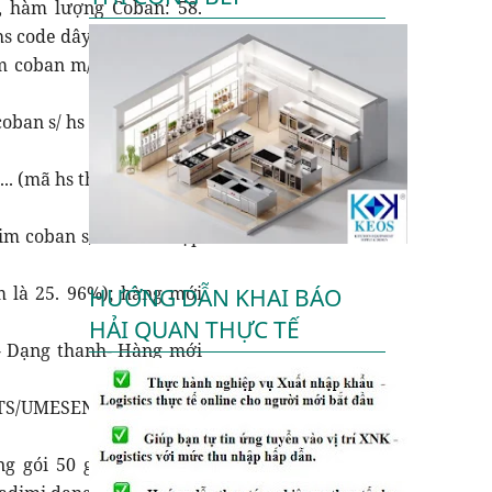
, hàm lượng Coban: 58.
hs code dây hợp kim)
im coban m/ hs code hợp
coban s/ hs code hợp kim
.. (mã hs thanh carbide/
im coban s/ hs code hợp
m là 25. 96%); hàng mới
HƯỚNG DẪN KHAI BÁO
HẢI QUAN THỰC TẾ
- Dạng thanh- Hàng mới
/UMESEN#5)... (mã hs
g gói 50 g, dùng trong