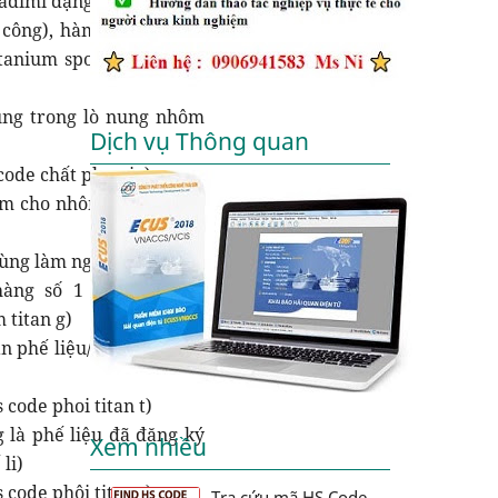
cadimi dạng)
 công), hàm lượng >=98.
itanium sponge/ hs code
ùng trong lò nung nhôm
Dịch vụ Thông quan
 code chất phụ gia)
àm cho nhôm cứng hơn...
dùng làm nguyên liệu sản
 hàng số 1 thuộc TK số
 titan g)
n phế liệu/ hs code titan
 code phoi titan t)
 là phế liệu đã đăng ký
Xem nhiều
li)
 code phôi titan t)
Tra cứu mã HS Code