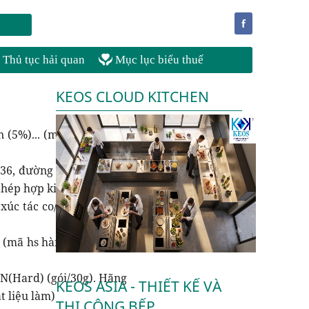
f
Thủ tục hải quan
Mục lục biểu thuế
KEOS CLOUD KITCHEN
 (5%)... (mã hs hợp kim
36, đường kính 4. 8mm,
thép hợp kim)
xúc tác co/ hs code chất
 (mã hs hàng foc chấ/ hs
N(Hard) (gói/30g). Hãng
KEOS ASIA - THIẾT KẾ VÀ
t liệu làm)
THI CÔNG BẾP