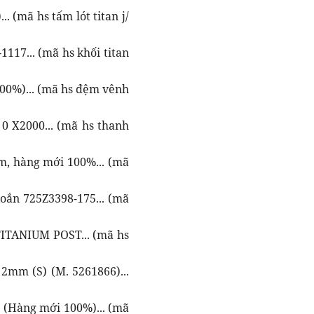
 (mã hs tấm lót titan j/
117... (mã hs khối titan
100%)... (mã hs đệm vênh
 0 X2000... (mã hs thanh
, hàng mới 100%... (mã
oắn 725Z3398-175... (mã
TITANIUM POST... (mã hs
mm (S) (M. 5261866)...
M (Hàng mới 100%)... (mã