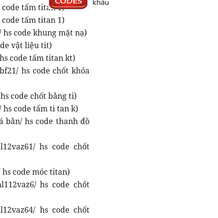
khẩu
 code tấm titan 1)
 code tấm titan 1)
/ hs code khung mặt nạ)
de vật liệu tit)
hs code tấm titan kt)
bf21/ hs code chốt khóa
hs code chốt bằng ti)
 hs code tấm ti tan k)
á bằn/ hs code thanh đồ
l12vaz61/ hs code chốt
 hs code móc titan)
l112vaz6/ hs code chốt
l12vaz64/ hs code chốt