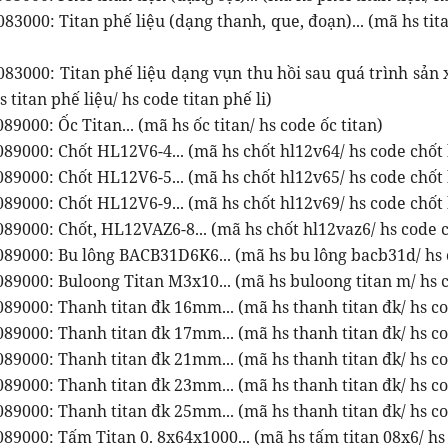
83000: Titan phế liệu (dạng thanh, que, đoạn)... (mã hs tita
83000: Titan phế liệu dạng vụn thu hồi sau quá trình sản x
s titan phế liệu/ hs code titan phế li)
89000: Ốc Titan... (mã hs ốc titan/ hs code ốc titan)
89000: Chốt HL12V6-4... (mã hs chốt hl12v64/ hs code chốt
89000: Chốt HL12V6-5... (mã hs chốt hl12v65/ hs code chốt
89000: Chốt HL12V6-9... (mã hs chốt hl12v69/ hs code chốt
89000: Chốt, HL12VAZ6-8... (mã hs chốt hl12vaz6/ hs code 
089000: Bu lông BACB31D6K6... (mã hs bu lông bacb31d/ hs 
89000: Buloong Titan M3x10... (mã hs buloong titan m/ hs c
89000: Thanh titan đk 16mm... (mã hs thanh titan đk/ hs co
89000: Thanh titan đk 17mm... (mã hs thanh titan đk/ hs co
89000: Thanh titan đk 21mm... (mã hs thanh titan đk/ hs co
89000: Thanh titan đk 23mm... (mã hs thanh titan đk/ hs co
89000: Thanh titan đk 25mm... (mã hs thanh titan đk/ hs co
89000: Tấm Titan 0. 8x64x1000... (mã hs tấm titan 08x6/ hs