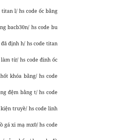
titan l/ hs code ốc bằng
ông bacb30n/ hs code bu
đã định h/ hs code titan
 làm từ/ hs code đinh ốc
chốt khóa bằng/ hs code
òng đệm bằng t/ hs code
 kiện truyề/ hs code linh
ồ gá xi mạ mx0/ hs code