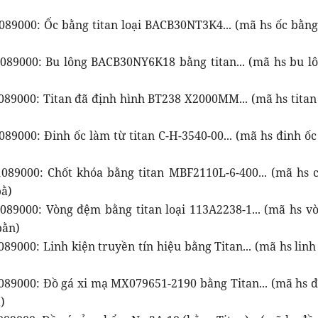
089000: Ốc bằng titan loại BACB30NT3K4... (mã hs ốc bằng 
089000: Bu lông BACB30NY6K18 bằng titan... (mã hs bu l
089000: Titan đã định hình BT238 X2000MM... (mã hs titan 
89000: Đinh ốc làm từ titan C-H-3540-00... (mã hs đinh ốc
089000: Chốt khóa bằng titan MBF2110L-6-400... (mã hs 
bằ)
089000: Vòng đệm bằng titan loại 113A2238-1... (mã hs v
bằn)
89000: Linh kiện truyền tín hiệu bằng Titan... (mã hs linh
089000: Đồ gá xi mạ MX079651-2190 bằng Titan... (mã hs đ
)