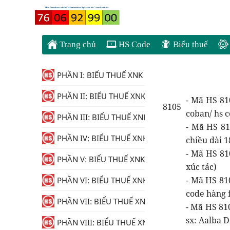
Trang chủ
HS Code
Biểu thuế
PHẦN I: BIỂU THUẾ XNK
PHẦN II: BIỂU THUẾ XNK
- Mã HS 81
8105
coban/ hs 
PHẦN III: BIỂU THUẾ XNK
- Mã HS 81
PHẦN IV: BIỂU THUẾ XNK
chiều dài 
- Mã HS 810
PHẦN V: BIỂU THUẾ XNK
xúc tác)
- Mã HS 810
PHẦN VI: BIỂU THUẾ XNK
code hàng 
PHẦN VII: BIỂU THUẾ XNK
- Mã HS 81
sx: Aalba D
PHẦN VIII: BIỂU THUẾ XNK