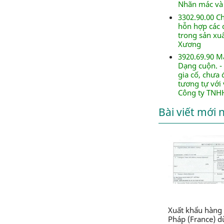
Nhãn mác và
3302.90.00 C
hỗn hợp các c
trong sản xu
Xương
3920.69.90 M
Dạng cuộn. -
gia cố, chưa
tương tự với 
Công ty TNHH
Bài viết mới 
Xuất khẩu hàng 
Pháp (France) 