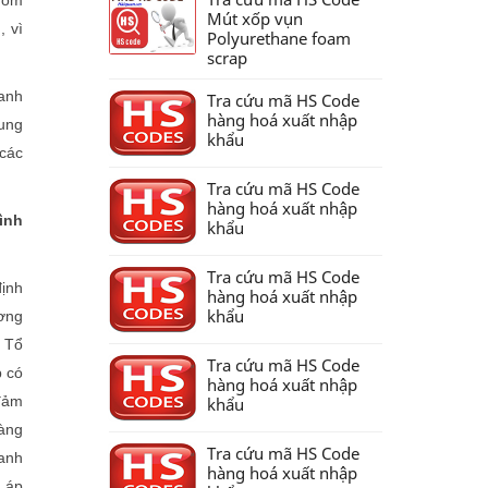
Mút xốp vụn
, vì
Polyurethane foam
scrap
Danh
Tra cứu mã HS Code
hàng hoá xuất nhập
dung
khẩu
 các
Tra cứu mã HS Code
hàng hoá xuất nhập
ình
khẩu
Tra cứu mã HS Code
định
hàng hoá xuất nhập
khẩu
ương
a Tổ
Tra cứu mã HS Code
p có
hàng hoá xuất nhập
 đảm
khẩu
hàng
Tra cứu mã HS Code
anh
hàng hoá xuất nhập
 áp