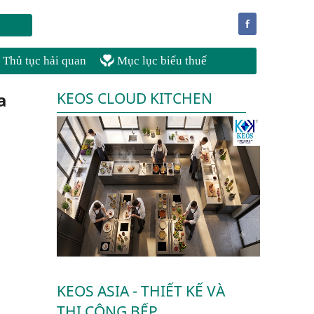
f
Thủ tục hải quan
Mục lục biểu thuế
a
KEOS CLOUD KITCHEN
KEOS ASIA - THIẾT KẾ VÀ
THI CÔNG BẾP