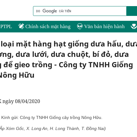
PTPL
Chính sách mặt hàng
Văn bản hiện hành
 loại mặt hàng hạt giống dưa hấu, dư
ờng, dưa lưới, dưa chuột, bí đỏ, dưa
 để gieo trồng - Công ty TNHH Giống
 Nông Hữu
ngày 08/04/2020
Kính gửi: Công ty TNHH Giống cây trồng Nông Hữu.
Ấp Xóm Gốc, X. Long An, H. Long Thành, T. Đồng Nai)