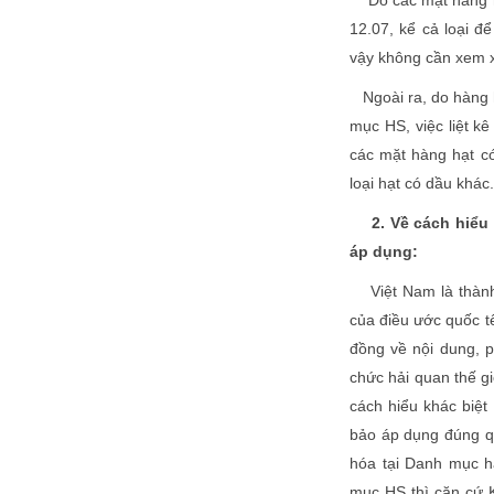
12.07, kể cả loại 
vậy không cần xem x
Ngoài ra, do hàng hó
mục HS, việc liệt kê
các mặt hàng hạt có
loại hạt có dầu khác.
2. Về cách hiểu
áp dụng:
Việt Nam là thành 
của điều ước quốc t
đồng về nội dung, ph
chức hải quan thế gi
cách hiểu khác biệt
bảo áp dụng đúng qu
hóa tại Danh mục h
mục HS thì căn cứ 