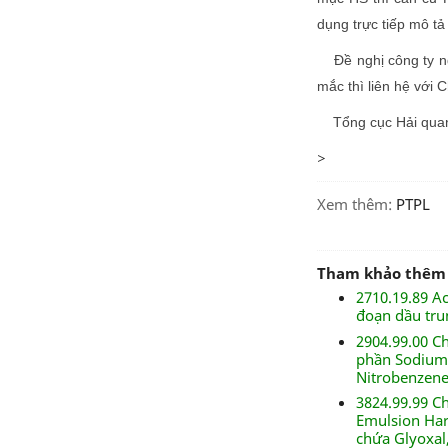
dụng trực tiếp mô t
Đề nghị công ty ng
mắc thì liên hệ với 
Tổng cục Hải quan t
>
Xem thêm:
PTPL
Tham khảo thêm
2710.19.89 A
đoạn dầu trun
2904.99.00 C
phần Sodium 
Nitrobenzene
3824.99.99 C
Emulsion Har
chứa Glyoxal,