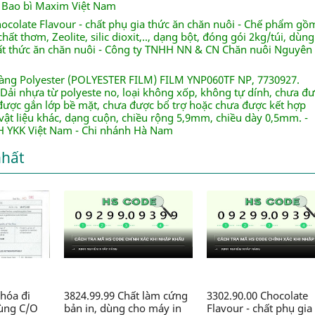
 Bao bì Maxim Việt Nam
hocolate Flavour - chất phụ gia thức ăn chăn nuôi - Chế phẩm gồ
hất thơm, Zeolite, silic dioxit,.., dạng bột, đóng gói 2kg/túi, dùng
ất thức ăn chăn nuôi - Công ty TNHH NN & CN Chăn nuôi Nguyên
àng Polyester (POLYESTER FILM) FILM YNP060TF NP, 7730927.
 Dải nhựa từ polyeste no, loại không xốp, không tự dính, chưa đ
 được gắn lớp bề mặt, chưa được bổ trợ hoặc chưa được kết hợp
vật liệu khác, dạng cuộn, chiều rộng 5,9mm, chiều dày 0,5mm. -
 YKK Việt Nam - Chi nhánh Hà Nam
nhất
hóa đi
3824.99.99 Chất làm cứng
3302.90.00 Chocolate
dùng C/O
bản in, dùng cho máy in
Flavour - chất phụ gia