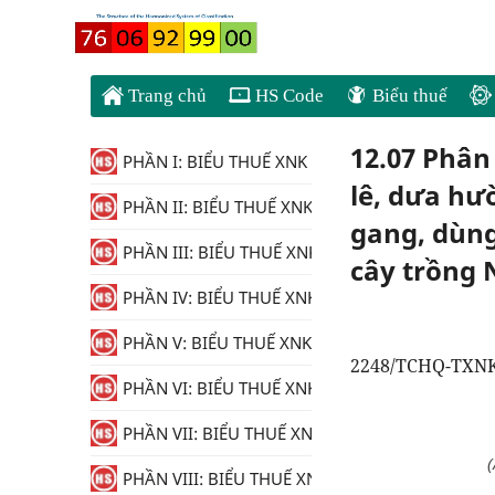
Trang chủ
HS Code
Biểu thuế
12.07 Phân
PHẦN I: BIỂU THUẾ XNK
lê, dưa hư
PHẦN II: BIỂU THUẾ XNK
gang, dùng
PHẦN III: BIỂU THUẾ XNK
cây trồng
PHẦN IV: BIỂU THUẾ XNK
PHẦN V: BIỂU THUẾ XNK
2248/TCHQ-TXNK 
PHẦN VI: BIỂU THUẾ XNK
PHẦN VII: BIỂU THUẾ XNK
(
PHẦN VIII: BIỂU THUẾ XNK