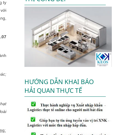
 ty
 với
ang,
2.07
ành
hác;
HƯỚNG DẪN KHAI BÁO
HẢI QUAN THỰC TẾ
 hạt
loài
ng: