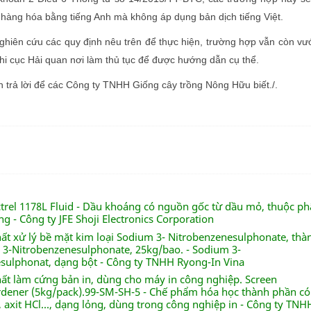
ả hàng hóa bằng tiếng Anh mà không áp dụng bản dịch tiếng Việt.
hiên cứu các quy định nêu trên để thực hiện, trường hợp vẫn còn v
Chi cục Hải quan nơi làm thủ tục để được hướng dẫn cụ thể.
rả lời để các Công ty TNHH Giống cây trồng Nông Hữu biết./.
ctrel 1178L Fluid - Dầu khoáng có nguồn gốc từ dầu mỏ, thuộc p
g - Công ty JFE Shoji Electronics Corporation
hất xử lý bề mặt kim loại Sodium 3- Nitrobenzenesulphonate, thà
3-Nitrobenzenesulphonate, 25kg/bao. - Sodium 3-
sulphonat, dạng bột - Công ty TNHH Ryong-In Vina
hất làm cứng bản in, dùng cho máy in công nghiệp. Screen
dener (5kg/pack).99-SM-SH-5 - Chế phẩm hóa học thành phần có
 axit HCl..., dạng lỏng, dùng trong công nghiệp in - Công ty TNH