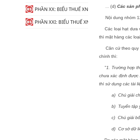
... (d)
Các sản p
PHẦN XX: BIỂU THUẾ XNK
Nội dung nhóm 12.
PHẦN XXI: BIỂU THUẾ XNK
Các loại hạt dưa và 
thì mặt hàng các loạ
Căn cứ theo quy đị
chính thì:
"
1. Trường hợp th
chưa xác định được
thì sử dụng các tài l
a) Chú giải ch
b) Tuy
c) Chú g
d) Cơ sở dữ l
Do các mặt hàng hạ