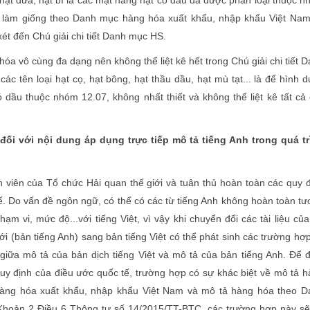
để làm giống theo Danh mục hàng hóa xuất khẩu, nhập khẩu Việt Nam
ét đến Chú giải chi tiết Danh mục HS.
a vô cùng đa dạng nên không thể liệt kê hết trong Chú giải chi tiết 
 các tên loại hạt cọ, hạt bông, hạt thầu dầu, hạt mù tạt... là để hình 
 dầu thuộc nhóm 12.07, không nhất thiết và không thể liệt kê tất cả
 đối với nội dung áp dụng trực tiếp mô tả tiếng Anh trong quá tr
viên của Tổ chức Hải quan thế giới và tuân thủ hoàn toàn các quy 
ế. Do vấn đề ngôn ngữ, có thể có các từ tiếng Anh không hoàn toàn t
ạm vi, mức độ...với tiếng Việt, vì vậy khi chuyển đổi các tài liệu củ
ới (bản tiếng Anh) sang bản tiếng Việt có thể phát sinh các trường hợ
 giữa mô tả của bản dịch tiếng Việt và mô tả của bản tiếng Anh. Để
y định của điều ước quốc tế, trường hợp có sự khác biệt về mô tả 
àng hóa xuất khẩu, nhập khẩu Việt Nam và mô tả hàng hóa theo D
Khoản 2 Điều 6 Thông tư số 14/2015/TT-BTC, các trường hợp này sẽ