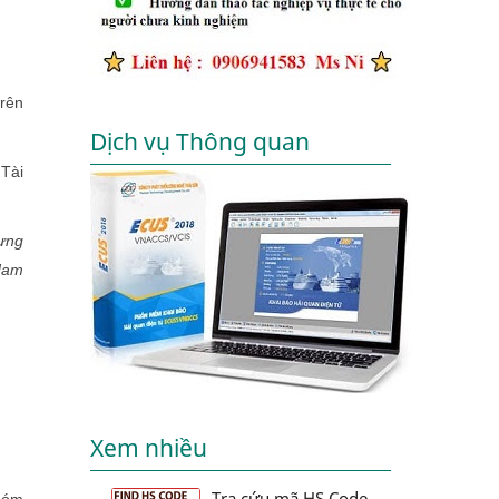
trên
Dịch vụ Thông quan
Tài
hưng
 Nam
Xem nhiều
Tra cứu mã HS Code
nhóm