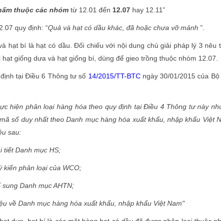
hẩm thuộc các nhóm
từ 12.01 đến
12.07
hay 12.11”
07 quy định: “
Quả và hạt có dầu khác, đã hoặc chưa vỡ mảnh
”.
hạt bí là hạt có dầu. Đối chiếu với nội dung chú giải pháp lý 3 nêu 
i hạt giống dưa và hạt giống bí, dùng để gieo trồng thuộc nhóm 12.07.
nh tại Điều 6 Thông tư số
14/2015/TT-BTC
ngày 30/01/2015 của Bộ 
ực hiện phân loại hàng hóa theo quy định tại Điều 4 Thông tư này n
 mã số duy nhất theo Danh mục hàng hóa xuất khẩu, nhập khẩu Việt
iệu sau:
i tiết Danh mục HS;
ển tập ý kiến phân loại của WCO;
iải bổ sung Danh mục AHTN;
iệu về Danh mục hàng hóa xuất khẩu, nhập khẩu Việt Nam"
t dưa, hạt bí là các mặt hàng hạt có dầu đã được phân loại thuộc 