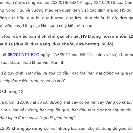
 nhận được công văn số 2022019/HSXNK ngày 22/10/2019 của Công
ng Nông Hữu về vướng mắc liên quan đến việc xác định mã số HS đối
ống dưa hấu, dưa lê, dưa hường, dưa lưới, dưa chuột, bí đỏ, dưa g
về việc này, Tổng cục Hải quan có ý kiến như sau:
n loại và việc bản dịch chú giải chi tiết HS không nói rõ nhóm 1
ạt dưa (dưa lê, dưa gang, dưa chuột, dưa hường, bí đỏ).
 số
65/2017/TT-BTC
ngày 27/6/2017 của Bộ Tài chính về việc ban h
uất khẩu, nhập khẩu Việt Nam thì:
2 quy định “
Hạt dầu và quả có dầu; các loại hạt, hạt giống và quả k
 cây dược liệu; rơm, rạ và cỏ khô".
3 Chương 12:
a nhóm 12.09, hạt củ cải đường, hạt cây cỏ và hạt cây dạng cỏ khác,
ạt rau, hạt cây rừng, hạt cây ăn quả, hạt đậu tằm (trừ hạt cây thuộc 
đậu lupin được coi là "hạt để gieo trồng
".
12.09
không áp dụng
đối với những loại sau, cho dù dùng để gieo trồ