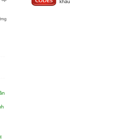
khẩu
ướng
hân
nh
H