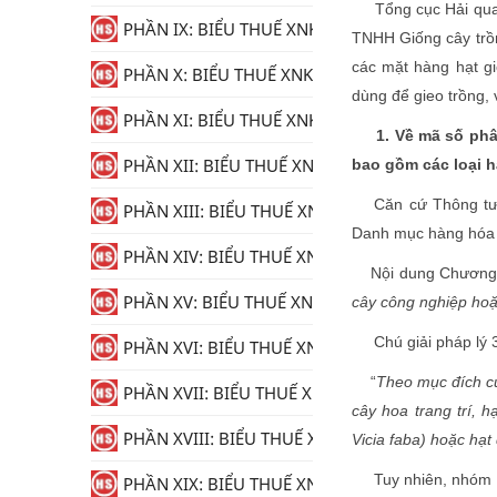
Tổng cục Hải quan
PHẦN IX: BIỂU THUẾ XNK
TNHH Giống cây trồ
các mặt hàng hạt gi
PHẦN X: BIỂU THUẾ XNK
dùng để gieo trồng, 
PHẦN XI: BIỂU THUẾ XNK
1. Về mã số phâ
PHẦN XII: BIỂU THUẾ XNK
bao gồm các loại h
Căn cứ Thông tư
PHẦN XIII: BIỂU THUẾ XNK
Danh mục hàng hóa x
PHẦN XIV: BIỂU THUẾ XNK
Nội dung Chương 1
PHẦN XV: BIỂU THUẾ XNK
cây công nghiệp hoặc
Chú giải pháp lý 
PHẦN XVI: BIỂU THUẾ XNK
“
Theo mục đích củ
PHẦN XVII: BIỂU THUẾ XNK
cây hoa trang trí, h
PHẦN XVIII: BIỂU THUẾ XNK
Vicia faba) hoặc hạt 
Tuy nhiên, nhóm 
PHẦN XIX: BIỂU THUẾ XNK