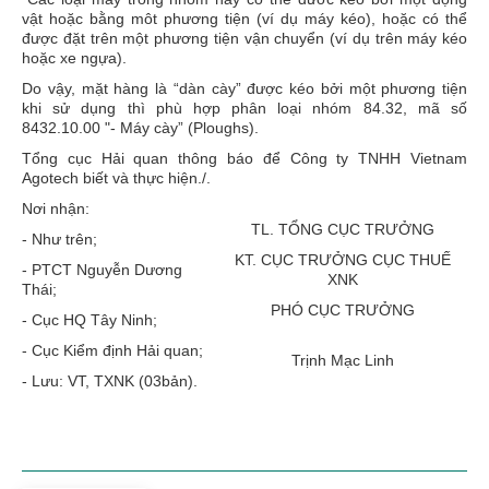
vật hoặc bằng môt phương tiện (ví dụ máy kéo), hoặc có thể
được đặt trên một phương tiện vận chuyển (ví dụ trên máy kéo
hoặc xe ngựa).
Do vậy, mặt hàng là “dàn cày” được kéo bởi một phương tiện
khi sử dụng thì phù hợp phân loại nhóm 84.32, mã số
8432.10.00 "
- Máy cày
”
(Ploughs).
Tổng cục Hải quan thông báo để Công ty TNHH Vietnam
Agotech biết và thực hiện./.
Nơi nhận:
TL. TỔNG CỤC TRƯỞNG
- Như trên;
KT. CỤC TRƯỞNG CỤC THUẾ
- PTCT Nguyễn Dương
XNK
Thái;
PHÓ CỤC TRƯỞNG
- Cục HQ Tây Ninh;
- Cục Kiểm định Hải quan;
Trịnh Mạc Linh
- Lưu: VT, TXNK (03bản).