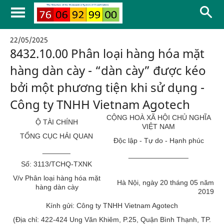
22/05/2025
8432.10.00 Phân loại hàng hóa mặt
hàng dàn cày - “dàn cày” được kéo
bởi một phương tiện khi sử dụng -
Công ty TNHH Vietnam Agotech
CỘNG HOÀ XÃ HỘI CHỦ NGHĨA
Ộ TÀI CHÍNH
VIỆT NAM
TỔNG CỤC HẢI QUAN
Độc lập - Tự do - Hạnh phúc
_______
_______________
Số: 3113/TCHQ-TXNK
V/v Phân loại hàng hóa mặt
Hà Nội, ngày 20 tháng 05 năm
hàng dàn cày
2019
Kính gửi: Công ty TNHH Vietnam Agotech
(Địa chỉ: 422-424 Ung Văn Khiêm, P.25, Quận Bình Thạnh, TP.