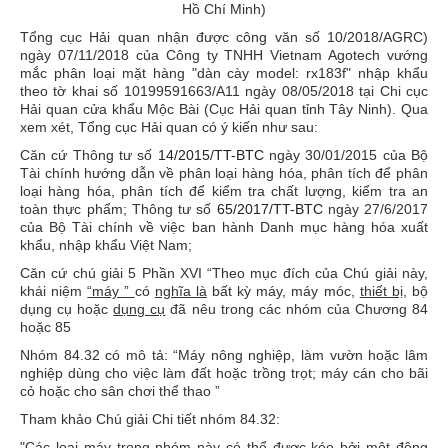
Hồ Chí Minh)
Tổng cục Hải quan nhận được công văn số 10/2018/AGRC)
ngày 07/11/2018 của Công ty TNHH Vietnam Agotech vướng
mắc phân loại mặt hàng "dàn cày model: rx183f" nhập khẩu
theo tờ khai số 10199591663/A11 ngày 08/05/2018 tại Chi cục
Hải quan cửa khẩu Mộc Bài (Cục Hải quan tỉnh Tây Ninh). Qua
xem xét, Tổng cục Hải quan có ý kiến như sau:
Căn cứ Thông tư số
14/2015/TT-BTC
ngày 30/01/2015 của Bộ
Tài chính hướng dẫn về phân loại hàng hóa, phân tích để phân
loại hàng hóa, phân tích để kiểm tra chất lượng, kiểm tra an
toàn thực phẩm; Thông tư số
65/2017/TT-BTC
ngày 27/6/2017
của Bộ Tài chính về việc ban hành Danh mục hàng hóa xuất
khẩu, nhập khẩu Việt Nam;
Căn cứ chú giải 5 Phần XVI
“Theo mục đích của Chú giải này,
khái niệm
“máy ”
có
nghĩa là
bất kỳ máy, máy móc,
thiết bị
, bộ
dụng cụ hoặc
dụng cụ
đã nêu trong các nhóm của Chương 84
hoặc 85
Nhóm 84.32 có mô tả: “Máy nông nghiệp, làm vườn hoặc lâm
nghiệp dùng cho việc làm đất hoặc trồng trọt; máy cán cho bãi
cỏ hoặc cho sân chơi thể thao ”
Tham khảo Chú giải Chi tiết nhóm 84.32:
"Các loại máy trong nhóm này có thể đươc kéo bởi một động