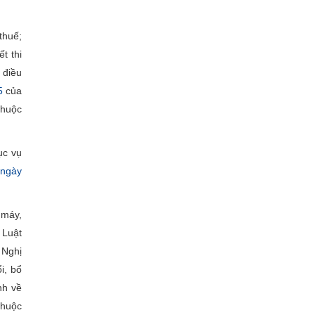
thuế;
t thi
 điều
5
của
thuộc
ục vụ
ngày
 máy,
 Luật
 Nghị
i, bổ
nh về
thuộc