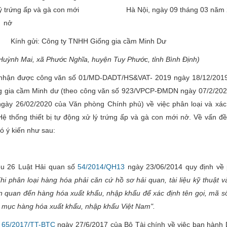
 lý trứng ấp và gà con mới
Hà Nội, ngày 09 tháng 03 năm
nở
Kính gửi: Công ty TNHH Giống gia cầm Minh Dư
Huỳnh Mai, xã Phước Nghĩa, huyện Tuy Phước, tỉnh Bình Định)
 nhận được công văn số 01/MD-DADT/HS&VAT- 2019 ngày 18/12/201
 gia cầm Minh dư (theo công văn số 923/VPCP-ĐMDN ngày 07/2/202
y 26/02/2020 của Văn phòng Chính phủ) về việc phân loại và xác
ệ thống thiết bị tự động xử lý trứng ấp và gà con mới nở. Về vấn đề
ó ý kiến như sau:
ều 26 Luật Hải quan số
54/2014/QH13
ngày 23/06/2014 quy định về
hi phân loại hàng hóa phải căn cứ hồ sơ hải quan, tài liệu kỹ thuật v
iên quan đến hàng hóa xuất khẩu, nhập khẩu để xác định tên gọi, mã s
 mục hàng hóa xuất khẩu, nhập khẩu Việt Nam".
ố
65/2017/TT-BTC
ngày 27/6/2017 của Bộ Tài chính về việc ban hành