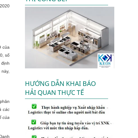
 2020
9 của
0, số
 định
 này,
HƯỚNG DẪN KHAI BÁO
HẢI QUAN THỰC TẾ
 phân
à các
ố của
 Danh