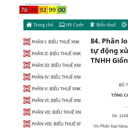
Trang chủ
HS Code
Biểu thuế
84. Phân l
PHẦN I: BIỂU THUẾ XNK
tự động xử
PHẦN II: BIỂU THUẾ XNK
TNHH Giốn
PHẦN III: BIỂU THUẾ XNK
PHẦN IV: BIỂU THUẾ XNK
BỘ T
PHẦN V: BIỂU THUẾ XNK
TỔNG C
PHẦN VI: BIỂU THUẾ XNK
_
PHẦN VII: BIỂU THUẾ XNK
Số: 142
PHẦN VIII: BIỂU THUẾ XNK
V/v Phân loại hàn