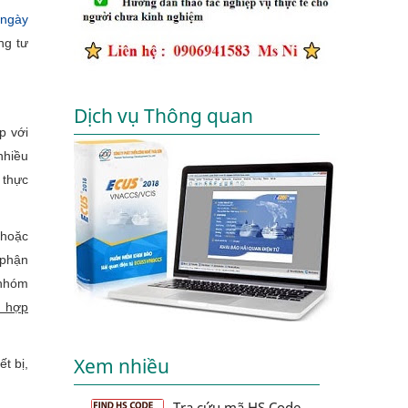
ngày
ng tư
Dịch vụ Thông quan
p với
nhiều
 thực
 hoặc
 phận
 nhóm
ù hợp
Xem nhiều
t bị,
Tra cứu mã HS Code