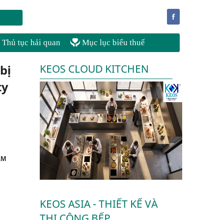
f
Thủ tục hải quan
Mục lục biểu thuế
bị
KEOS CLOUD KITCHEN
ty
AM
KEOS ASIA - THIẾT KẾ VÀ
THI CÔNG BẾP