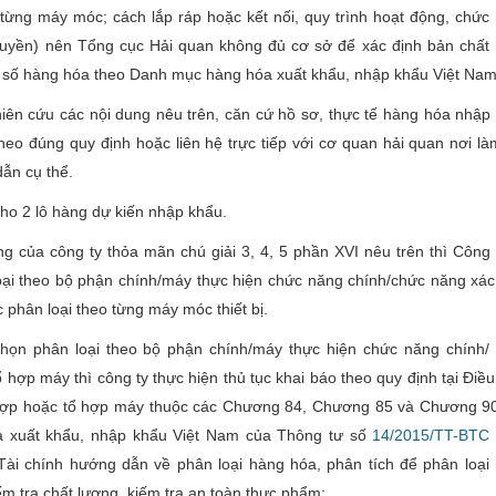
từng máy móc; cách lắp ráp hoặc kết nối, quy trình hoạt động, chức
huyền) nên Tổng cục Hải quan không đủ cơ sở để xác định bản chất
 số hàng hóa theo Danh mục hàng hóa xuất khẩu, nhập khẩu Việt Nam
iên cứu các nội dung nêu trên, căn cứ hồ sơ, thực tế hàng hóa nhập
heo đúng quy định hoặc liên hệ trực tiếp với cơ quan hải quan nơi là
ẫn cụ thể.
cho 2 lô hàng dự kiến nhập khẩu.
 của công ty thỏa mãn chú giải 3, 4, 5 phần XVI nêu trên thì Công 
oại theo bộ phận chính/máy thực hiện chức năng chính/chức năng xác
phân loại theo từng máy móc thiết bị.
 chọn phân loại theo bộ phận chính/máy thực hiện chức năng chính/
 hợp máy thì công ty thực hiện thủ tục khai báo theo quy định tại Điều
 hợp hoặc tổ hợp máy thuộc các Chương 84, Chương 85 và Chương 9
 xuất khẩu, nhập khẩu Việt Nam của Thông tư số
14/2015/TT-BTC
Tài chính hướng dẫn về phân loại hàng hóa, phân tích để phân loại
ếm tra chất lượng, kiếm tra an toàn thực phẩm: