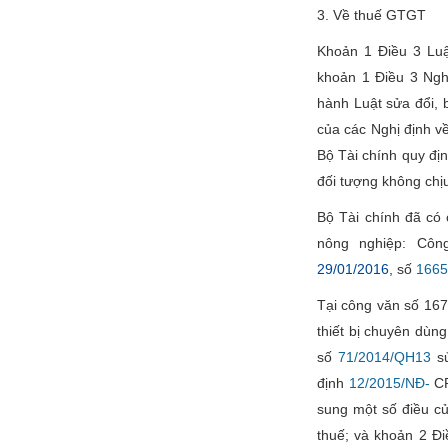
3. Về thuế GTGT
Khoản 1 Điều 3 Lu
khoản 1 Điều 3 Ngh
hành Luật sửa đổi, 
của các Nghị định v
Bộ Tài chính quy đị
đối tượng không chị
Bộ Tài chính đã có
nông nghiệp: Cô
29/01/2016
, số
166
Tại công văn số 16
thiết bị chuyên dùn
số
71/2014/QH13
sử
định
12/2015/NĐ-
CP
sung một số điều củ
thuế; và khoản 2 Đ