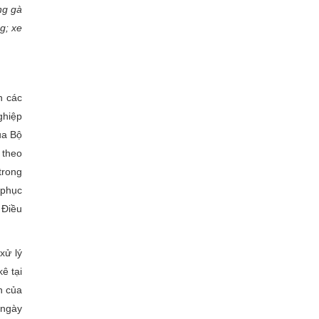
ng gà
g; xe
n các
ghiệp
ủa Bộ
 theo
trong
 phục
 Điều
xử lý
ê tại
n của
 ngày