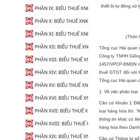
thiết bị tự động xử
PHẦN IX: BIỂU THUẾ XNK
PHẦN X: BIỂU THUẾ XNK
PHẦN XI: BIỂU THUẾ XNK
(Thôn 
PHẦN XII: BIỂU THUẾ XNK
Tổng cục Hải quan
Công ty TNHH Giống
PHẦN XIII: BIỂU THUẾ XNK
1457/VPCP-ĐMDN ngà
PHẦN XIV: BIỂU THUẾ XNK
thuế GTGT đối với H
Tổng cục Hải quan c
PHẦN XV: BIỂU THUẾ XNK
1. Về việc phân loại
PHẦN XVI: BIỂU THUẾ XNK
Căn cứ khoản 1 Đi
PHẦN XVII: BIỂU THUẾ XNK
loại hàng hóa thì:
“K
thông tin khác có l
PHẦN XVIII: BIỂU THUẾ XNK
hàng hóa theo Danh
PHẦN XIX: BIỂU THUẾ XNK
Căn cứ Thông tư s