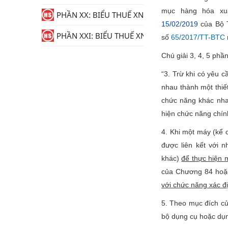
mục hàng hóa xu
PHẦN XX: BIỂU THUẾ XNK
15/02/2019
của Bộ T
PHẦN XXI: BIỂU THUẾ XNK
số
65/2017/TT-BTC
Chú giải 3, 4, 5 phầ
“3. Trừ khi có yêu 
nhau thành một thiế
chức năng khác nha
hiện chức năng chín
4. Khi một máy (kể 
được liên kết với 
khác)
để thực hiện 
của Chương 84 hoặ
với chức năng xác đ
5. Theo mục đích của
bộ dụng cụ hoặc dụ