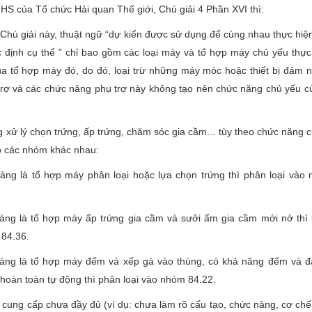
HS của Tổ chức Hải quan Thế giới, Chú giải 4 Phần XVI thì:
Chú giải này, thuật ngữ “dự kiến được sử dụng để cùng nhau thực hiệ
định cụ thể ” chỉ bao gồm các loại máy và tổ hợp máy chủ yếu thực
a tổ hợp máy đó, do đó, loại trừ những máy móc hoặc thiết bị đảm 
rợ và các chức năng phụ trợ này không tạo nên chức năng chủ yếu c
 xử lý chọn trứng, ấp trứng, chăm sóc gia cầm... tùy theo chức năng c
o các nhóm khác nhau:
àng là tổ hợp máy phân loại hoặc lựa chọn trứng thì phân loại vào
àng là tổ hợp máy ấp trứng gia cầm và sưởi ấm gia cầm mới nở thì
 84.36.
àng là tổ hợp máy đếm và xếp gà vào thùng, có khả năng đếm và đ
 hoàn toàn tự động thì phân loại vào nhóm 84.22.
y cung cấp chưa đầy đủ (ví dụ: chưa làm rõ cấu tạo, chức năng, cơ chế