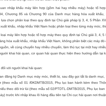
 quan nhập khẩu máy liên hợp (gồm hai hay nhiều máy) hoặc tổ hợ
84, Chương 85 và Chương 90 của Danh mục hàng hóa xuất khẩu,
lựa chọn phân loại theo quy định tại Chú giải pháp lý 3, 4, 5 Phần XV
uất khẩu, nhập khẩu Việt Nam hoặc phân loại theo từng máy móc, thiế
loại máy liên hợp hoặc tổ hợp máy theo quy định tại Chú giải 3, 4, 5
àng hóa xuất khẩu, nhập khẩu Việt Nam, không phân biệt các máy đó
nguồn, về cùng chuyến hay nhiều chuyến, làm thủ tục tại một hay nhiề
người khai hải quan, cơ quan hải quan thực hiện theo hướng dẫn tại 
 đối với người khai hải quan:
uan đăng ký Danh mục máy móc, thiết bị, sau đây gọi tắt là danh mục,
ử (theo mẫu sổ 01 /ĐKDMTB/2015, Phụ lục ban hành kèm theo Thô
hiếu theo dõi trừ lùi (theo mẫu số 02/PTDTL-DMTB/2015, Phụ lục ban
y) trước khi nhập khau lô hàng đầu tiên tại Chi cục hải quan nơi thuận