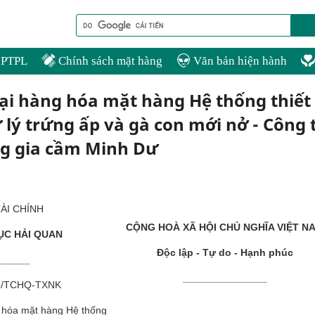
PTPL
Chính sách mặt hàng
Văn bản hiện hành
oại hàng hóa mặt hàng Hệ thống thiết 
 lý trứng ấp và gà con mới nở - Công 
g gia cầm Minh Dư
ÀI CHÍNH
CỘNG HOÀ XÃ HỘI CHỦ NGHĨA VIỆT N
ỤC HẢI QUAN
Độc lập - Tự do - Hạnh phúc
______
_______________
8/TCHQ-TXNK
g hóa mặt hàng Hệ thống