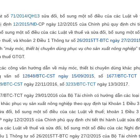
ật số
71/2014/QH13
sửa đổi, bổ sung một số điều của các Luật về 
ị định
12/2015/NĐ-
CP ngày 12/2/2015 của Chính phủ quy định chi tiế
bổ sung một số điều của các Luật về thuế và sửa đổi, bổ sung một số
ề thuế; và khoản 2 Điều 1 Thông tư số
26/2015TT-BTC ngày 27/2/201
nh
“máy móc, thiết bị chuyên dùng phục vụ cho sản xuất nông nghiệp
” 
u thuế GTGT.
 các công văn hướng dẫn về máy móc, thiết bị chuyên dùng khác ph
ng văn số
12848/BTC-CST ngày 15/09/2015
, số
1677/BTC-TCT 
59/BTC-CST
ngày 22/11/2016, số
3233/BTC-TCT
ngày 13/3/2017.
77/BTC-TCT ngày 29/01/2016 của Bộ Tài chính có hướng dẫn các loại
g khác phục vụ sản xuất nông nghiệp theo quy định tại Khoản 1 Điều 3
a đổi, bổ sung một số điều của các Luật về thuế; khoản 1 Điều 3
 ngày 12/2/2015 của Chính phủ quy định chi tiết thi hành Luật sửa đổ
a các Luật về thuế và sửa đổi, bổ sung một số điều của các Nghị đị
iều 1 Thông tư số 26/2015TT-BTC ngày 27/2/2015 của Bộ Tài chính 