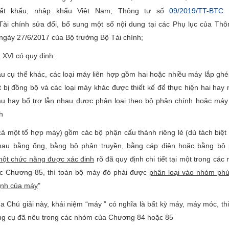
ất khẩu, nhập khẩu Việt Nam; Thông tư số
09/2019/TT-BTC 
ài chính sửa đổi, bổ sung một số nội dung tại các Phụ lục của Thô
ngày 27/6/2017 của Bộ trưởng Bộ Tài chính;
n XVI có quy định:
cầu cụ thể khác, các loại máy liên hợp gồm hai hoặc nhiều máy lắp ghé
t bị đồng bộ và các loại máy khác được thiết kế để thực hiện hai hay 
u hay bổ trợ lẫn nhau được phân loại theo bộ phận chính hoặc máy
h
cả một tổ hợp máy) gồm các bộ phận cấu thành riêng lẻ (dù tách biệt
nhau bằng ống, bằng bộ phận truyền, bằng cáp điện hoặc bằng bộ
một chức năng được xác đinh
rõ đã quy định chi tiết tại một trong các
c Chương 85, thì toàn bộ máy đó phải được
phân loại vào nhóm ph
ịnh của máy
"
 Chú giải này, khái niệm “máy ” có nghĩa là bất kỳ máy, máy móc, thiế
ng cụ đã nêu trong các nhóm của Chương 84 hoặc 85