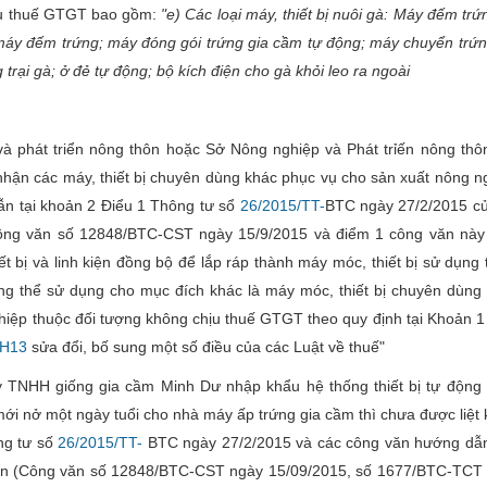
ịu thuế GTGT bao gồm:
"e) Các loại máy, thiết bị nuôi gà: Máy đếm trứ
máy đếm trứng; máy đóng gói trứng gia cầm tự động; máy chuyển trứn
 trại gà; ở đẻ tự động; bộ kích điện cho gà khỏi leo ra ngoài
à phát triển nông thôn hoặc Sở Nông nghiệp và Phát trỉến nông thô
 nhận các máy, thiết bị chuyên dùng khác phục vụ cho sản xuất nông n
n tại khoản 2 Điểu 1 Thông tư sổ
26/2015/TT-
BTC ngày 27/2/2015 c
công văn số 12848/BTC-CST ngày 15/9/2015 và điểm 1 công văn này
ết bị và linh kiện đồng bộ để lắp ráp thành máy móc, thiết bị sử dụng 
ng thể sử dụng cho mục đích khác là máy móc, thiết bị chuyên dùng
hiệp thuộc đối tượng không chịu thuế GTGT theo quy định tại Khoản 1
QH13
sửa đổi, bố sung một số điều của các Luật về thuế"
 TNHH giống gia cầm Minh Dư nhập khẩu hệ thống thiết bị tự động 
ới nở một ngày tuổi cho nhà máy ấp trứng gia cầm thì chưa được liệt k
ng tư số
26/2015/TT-
BTC ngày 27/2/2015 và các công văn hướng dẫ
rên (Công văn số 12848/BTC-CST ngày 15/09/2015, số 1677/BTC-TCT