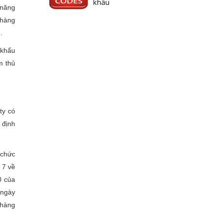
khẩu
 năng
 hàng
.
 khẩu
m thủ
ty có
 định
 chức
 7 về
0 của
ngày
 hàng