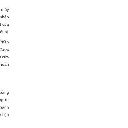
p máy
 nhập
I của
t bị.
 Phần
 được
u cửa
khoản
 bằng
ng tư
 hành
 tiện