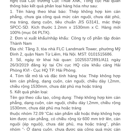
nghị của Cục trưởng Cục Thuế XNK, Tổng cục Hải quan
thông báo kết quả phân loại hàng hóa như sau:
1.
Tên hàng theo khai báo:
Thép không hợp kim cán
phẳng, chưa gia công quá mức cán nguội, chưa dát phủ,
mạ tráng, dạng cuộn, tiêu chuẩn JIS G3141, mác thép
SPCC-SD. Kích thước 1.2mm x 1530mm x C. Hàng mới
100% (mục 04 PLTK).
2.
Đơn vị xuất kh
ẩ
u/nhập khẩu:
Công ty cổ phần tập đoàn
Thành Nam
Địa chỉ: Tầng 3, tòa nhà FLC Landmark Tower, phường Mỹ
Đình 2, quận Nam Từ Liêm, Hà Nội. MST: 0101515686.
3.
Số, ngày t
ờ
khai hải quan:
10255372891/A11 ngày
26/3/2019 đăng ký tại Chi cục HQ cửa khẩu cảng Hải
Phòng KVI - Cục HQ TP. Hải Phòng.
4.
Tóm tắt mô tả và đặc tính hàng hóa:
Thép không hợp
kim cán phẳng, dạng cuộn, cán nguội, chiều dày l,2mm,
chiều rộng 1530mm, chưa dát phủ mạ hoặc tráng
5.
Kết quả phân loại:
Tên gọi theo cấu tạo, công dụng: Thép không hợp kim cán
phẳng, dạng cuộn, cán nguội, chiều dày l,2mm, chiều rộng
1530mm, chưa dát phủ mạ hoặc tráng
thuộc nhóm 72.09 “Các
sản phẩm sắt hoặc thép không hợp
kim được cán ph
ẳ
ng, có chiều rộng từ 600 mm trở
l
ên, c
á
n
nguội (ép nguội), chưa dát phủ, mạ hoặc tráng”, phân
nhóm
“-
Ở dạng cuộn, chưa được gia công qu
á
mức cán