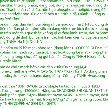
guyên liệu thực phẩm - Phosphoamino lipid khác : SHARP PS60FP
 Lecithin thương phẩm, dạng bột, dùng làm nguyên liệu trong ch
ẩm. Thành phần có chứa: hỗn hợp phosphoaminolipid, trong đó
sphatidylserine -63%; chất béo từ lecithin đậu nành. - Công ty
ag Việt Nam
ue dính bụi, đầu dính bụi bằng nhựa màu đỏ, mã DT-106, dùng đ
 điện tử - Sản phẩm gồm silicon dạng viên tròn kích thước khoảng
n trên một đầu que thép không gỉ đường kính 1mm, dài 74,5mm
ược dùng để dính bụi bám trên các linh kiện điện tử của bản mạc
ng ty TNHH Hà Nội Dtech Vina
hế phẩm xử lý bề mặt không ion (dạng lỏng) - COPPER GLEAM HS
ế phẩm làm sạch có chứa axit, chất hoạt động bề mặt không phâ
04...dạng lỏng, chưa đóng gói bán lẻ - Công ty TNHH Hóa chất &
ureole Mitani
min đa chức mạch hở và các dẫn xuất của chúng (4,4'-
clohexylmethane)-PACM CAS-No 1761-71-3 - Hỗn hợp đồng phân
minodicyclohexylmethane, dạng lỏng - Công ty TNHH Hwaseung
i dệt thoi 100% RAYON từ xơ staple tái tạo, đã in. 30S X 120D
. Trọng lượng: 120G/M2. Hãng sx: SHAOXING SHI GUAN TEXTILE 
thành phần gồm: 54,9% filament rayon và 45,1% staple rayon, đã i
m hay tráng phủ bề mặt, trọng lượng 121,7g/m2, dạng cuộn, kh
 ty TNHH COPENHAGEN DELIGHTS