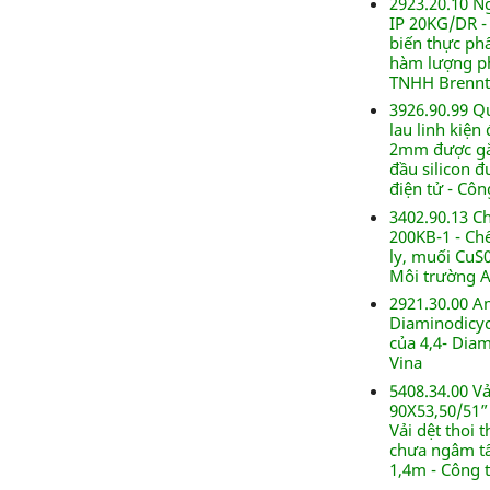
2923.20.10 N
IP 20KG/DR -
biến thực ph
hàm lượng pho
TNHH Brennt
3926.90.99 Q
lau linh kiện
2mm được gắ
đầu silicon đ
điện tử - Cô
3402.90.13 C
200KB-1 - Ch
ly, muối CuS
Môi trường A
2921.30.00 A
Diaminodicy
của 4,4- Dia
Vina
5408.34.00 Vả
90X53,50/51”
Vải dệt thoi 
chưa ngâm tẩ
1,4m - Công