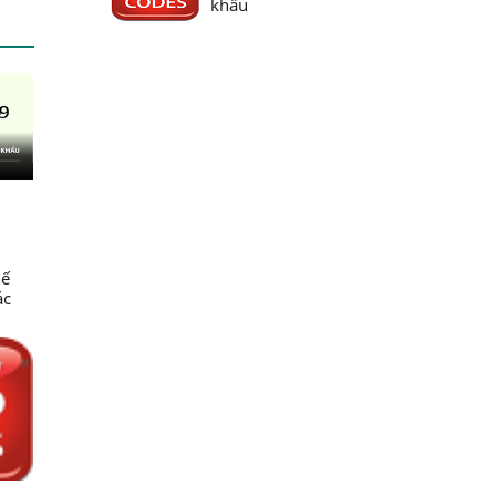
khẩu
hế
ác
c
ng
ng
NN &