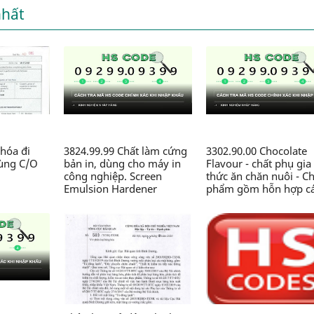
nhất
hóa đi
3824.99.99 Chất làm cứng
3302.90.00 Chocolate
dùng C/O
bản in, dùng cho máy in
Flavour - chất phụ gia
công nghiệp. Screen
thức ăn chăn nuôi - C
Emulsion Hardener
phẩm gồm hỗn hợp c
(5kg/pack).99-SM-SH-5 -
chất thơm, Zeolite, sili
Chế phẩm hóa học thành
dioxit,.., dạng bột, đó
phần có chứa Glyoxal, axit
gói 2kg/túi, dùng tro
HCl..., dạng lỏng, dùng
sản xuất thức ăn chăn
trong công nghiệp in -
nuôi - Công ty TNHH 
Công ty TNHH Nhãn mác
CN Chăn nuôi Nguyên
và Bao bì Maxim Việt Nam
Xương