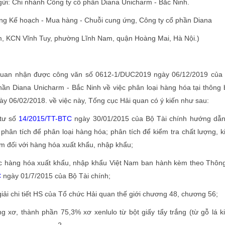
gửi: Chi nhánh Công ty cổ phần Diana Unicharm - Bắc Ninh.
òng Kế hoạch - Mua hàng - Chuỗi cung ứng, Công ty cổ phần Diana
, KCN Vĩnh Tuy, phường Lĩnh Nam, quận Hoàng Mai, Hà Nội.)
 nhận được công văn số 0612-1/DUC2019 ngày 06/12/2019 của 
ần Diana Unicharm - Bắc Ninh về việc phân loại hàng hóa tại thông
 06/02/2018. về việc này, Tống cục Hải quan có ý kiến như sau:
ư số
14/2015/TT-BTC
ngày 30/01/2015 của Bộ Tài chính hướng dẫn
 phân tích để phân loại hàng hóa; phân tích để kiểm tra chất lượng, 
ấm đối với hàng hóa xuất khẩu, nhập khẩu;
àng hóa xuất khẩu, nhập khẩu Việt Nam ban hành kèm theo Thông
C
ngày 01/7/2015 của Bộ Tài chính;
chi tiết HS của Tổ chức Hải quan thế giới chương 48, chương 56;
ơ, thành phần 75,3% xơ xenlulo từ bột giấy tẩy trắng (từ gỗ lá k
2