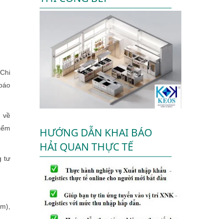
Chi
 báo
 về
kiểm
HƯỚNG DẪN KHAI BÁO
HẢI QUAN THỰC TẾ
 tư
im),