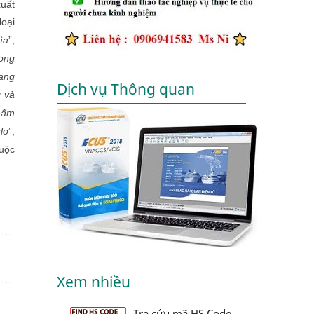
uất
loại
ìa
”,
rong
dạng
Dịch vụ Thông quan
g và
phẩm
lo
”,
uộc
Xem nhiều
Tra cứu mã HS Code