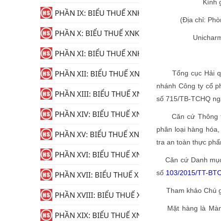
Kính 
PHẦN IX: BIỂU THUẾ XNK
(Địa chỉ: Ph
PHẦN X: BIỂU THUẾ XNK
Unicharm
PHẦN XI: BIỂU THUẾ XNK
PHẦN XII: BIỂU THUẾ XNK
Tổng cục Hải quan
nhánh Công ty cổ ph
PHẦN XIII: BIỂU THUẾ XNK
số 715/TB-TCHQ ngày
PHẦN XIV: BIỂU THUẾ XNK
Căn cứ Thông t
phân loại hàng hóa,
PHẦN XV: BIỂU THUẾ XNK
tra an toàn thực ph
PHẦN XVI: BIỂU THUẾ XNK
Căn cứ Danh mục h
số
103/2015/TT-BT
PHẦN XVII: BIỂU THUẾ XNK
Tham khảo Chú giải 
PHẦN XVIII: BIỂU THUẾ XNK
Mặt hàng là Màng x
PHẦN XIX: BIỂU THUẾ XNK