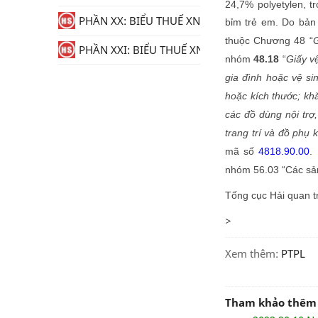
24,7% polyetylen, t
PHẦN XX: BIỂU THUẾ XNK
bỉm trẻ em. Do bản
thuộc Chương 48 “
G
PHẦN XXI: BIỂU THUẾ XNK
nhóm
48.18
“
Giấy v
gia đình hoặc vệ s
hoặc kích thước; khă
các đồ dùng nội trợ
trang trí và đồ phụ 
mã số
4818.90.00
.
nhóm 56.03 “Các sản
Tống cục Hải quan tr
>
Xem thêm:
PTPL
Tham khảo thêm