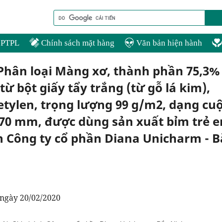
PTPL
Chính sách mặt hàng
Văn bản hiện hành
 Phân loại Màng xơ, thành phần 75,3%
từ bột giấy tẩy trắng (từ gỗ lá kim),
etylen, trọng lượng 99 g/m2, dạng cu
70 mm, được dùng sản xuất bỉm trẻ 
h Công ty cổ phần Diana Unicharm - B
gày 20/02/2020