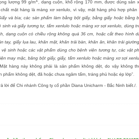
rọng lượng 99 g/m
, dạng cuộn, khổ rộng 170 mm, được dùng sản x
 chất mặt hàng là màng xơ xenlulo, vì vậy, mặt hàng phù hợp phân 
iấy và bìa; các sản phẩm làm bằng bột giấy, bằng giấy hoặc bằng b
ệ sinh và giấy tương tự, tấm xenlulo hoặc màng xơ sợi xenlulo, dùng t
inh, dạng cuộn có chiều rộng không quá 36 cm, hoặc cắt theo hình 
n tay, giấy lụa lau, khăn mặt, khăn trải bàn, khăn ăn, khăn trải giườn
, vệ sinh hoặc các vật phẩm dùng cho bệnh viện tương tự, các vật 
kiện may mặc, băng bột giấy, giấy, tấm xenlulo hoặc màng xơ sợi xenlu
 Mặt hàng này không phải là sản phấm không dệt, do vậy không th
 phẩm không dệt, đã hoặc chưa ngâm tẩm, tráng phủ hoặc ép lớp”.
ả lời để Chi nhánh Công ty cổ phần Diana Unicharm - Bắc Ninh biết./.