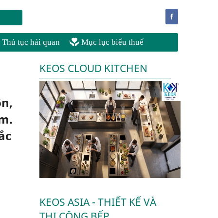
f
Thủ tục hải quan
Mục lục biểu thuế
KEOS CLOUD KITCHEN
ộn,
em.
ắc
KEOS ASIA - THIẾT KẾ VÀ
THI CÔNG BẾP