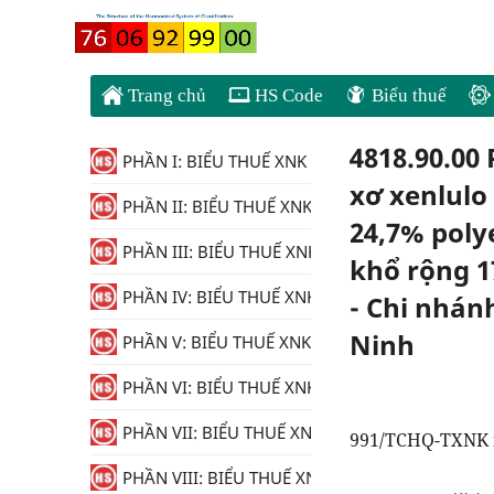
Trang chủ
HS Code
Biểu thuế
4818.90.00
PHẦN I: BIỂU THUẾ XNK
xơ xenlulo 
PHẦN II: BIỂU THUẾ XNK
24,7% poly
PHẦN III: BIỂU THUẾ XNK
khổ rộng 1
PHẦN IV: BIỂU THUẾ XNK
- Chi nhán
Ninh
PHẦN V: BIỂU THUẾ XNK
PHẦN VI: BIỂU THUẾ XNK
PHẦN VII: BIỂU THUẾ XNK
991/TCHQ-TXNK n
PHẦN VIII: BIỂU THUẾ XNK