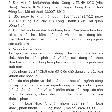
2. Đơn vị xuất khẩu/nhập khẩu:
Công ty TNHH KCC (Việt
Nam); Địa chỉ: KCN Long Thành, huyện Long Thành, tỉnh
Đồng Nai; Mã số thuế: 3600718912.
3. Số, ngày tờ khai hải quan:
10244332491/A12 ngày
15/01/2019 tại Chi cục HQ Long Thành (Cục Hải quan
Đồng Nai).
4. Tóm tắt mô tả và đặc tính hàng hóa:
Chế phẩm hóa học
có chứa hỗn hợp kẽm phốt phát và kẽm oxit, dạng bột,
theo khai báo được sử dụng làm phụ gia dùng trong ngành
sản xuất sơn.
5. Kết quả phân loại:
Tên gọi theo cấu tạo, công dụng: Chế phẩm hóa học có
chứa hỗn hợp kẽm phốt phát và kẽm oxit, dạng bột, theo
khai báo được sử dụng làm phụ gia dùng trong ngành sản
xuất sơn
thuộc nhóm
38.24
“
Chất gắn đã điều chế d
ù
ng cho các loại
khuôn đúc hoặc lõi
đ
ú
c; các sản ph
ẩ
m và ch
ế
ph
ẩ
m hóa học của ngành công
nghiệp hóa ch
ấ
t hoặc các ngành công nghiệp c
ó
liên quan
(k
ể
cả các sản ph
ẩ
m và chế ph
ẩ
m ch
ứ
a h
ỗ
n hợp các sản
ph
ẩ
m tự nhiên), ch
ư
a được ch
i
tiết hoặc ghi ở nơi
khác
”,
phân
nhóm “-
Loại khác
”,
phân nhóm 3824.99 “- -
Loại
khác
”,
phân nhóm “
- - -
Loại khác
”,
mã số 3824.99.99 “
- - -