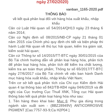
ngày 27/02/2020)
vanban_1165-2020.pdf
THÔNG BÁO
về
kết quả phân loại đối với hàng hóa xuất khẩu, nhập
khẩu
Căn cứ Luật Hải quan số 54/2014/QH13 ngày 23 tháng 6
năm 2014;
Căn cứ Nghị định số 08/2015/NĐ-CP ngày 21 tháng 01
năm 2015 của Chính phủ quy định chi tiết và biện pháp thi
hành Luật Hải quan về thủ tục hải quan, kiểm tra giám sát,
kiểm soát hải quan;
Căn cứ Thông tư số 14/2015/TT-BTC ngày 30/01/2015 của
Bộ Tài chính hướng dẫn về phân loại hàng hóa, phân tích
để phân loại hàng hóa, phân tích để kiểm tra chất lượng,
kiểm tra an toàn thực phẩm; Thông tư số 65/2017/TT-BTC
ngày 27/6/2017 của Bộ Tài chính về việc ban hành Danh
mục hàng hóa xuất khẩu, nhập khẩu Việt Nam;
Trên cơ sở kết quả phân tích của Chi cục Kiểm định Hải
quan 4 tại thông báo số 842/TB-KĐ4 ngày 04/6/2019 và đề
nghị của Cục trưởng Cục Thuế XNK, Tổng cục Hải quan
thông báo kết quả phân loại hàng hóa như sau:
1. Tên hàng theo khai báo:
Muc 6
: Phụ gia dùng trong
ngành sản xuất sơn - (BBZ28949V) ANTICORROSIVE
PIGMENT [Cas:7757-93-9;Ca H2P04 ]