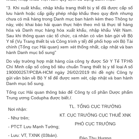
“3. Khi xuất khẩu, nhập khẩu trang thiết bị y tế đã được cấp số
lưu hành hoặc cấp giấy phép nhập khẩu theo quy định nhưng
chưa có mã hàng trong Danh mục ban hành kèm theo Thông tư
này, việc khai báo hải quan thực hiện theo mô tả thực tế hàng
hóa và Danh mục hàng hóa xuất khẩu, nhập khẩu Việt Nam.
Sau khi thông quan các tổ chức, cá nhân có văn bản gửi về Bộ
Y tế (Vụ Trang thiết bị và Công trình y tế) để phối hợp với Bộ Tài
chính (Tổng cục Hải quan) xem xét thống nhất, cập nhật và ban
hành Danh mục bổ sung"
Do vậy trường hợp mặt hàng của công ty được Sở Y Tế TP.Hồ
Chí Minh cấp số công bố tiêu chuẩn Trang thiết bị y tế loại A số
190000257/PCBA-HCM ngày 26/02/2019 thì đề nghị Công ty
gửi văn bản về Bộ Y tế để được xem xét, cập nhật và ban hành
Danh mục bổ sung.
Tổng cục Hải quan thông báo để Công ty cổ phần Dược phẩm
Trung ương Codupha được biết./.
TL. TỔNG CỤC TRƯỞNG
Nơi nhận:
KT. CỤC TRƯỞNG CỤC THUẾ XNK
- Như trên;
PHÓ CỤC TRƯỞNG
- PTCT Lưu Mạnh Tưởng;
- Lưu: VT, TXNK (03bản).
Đào Thu Hương