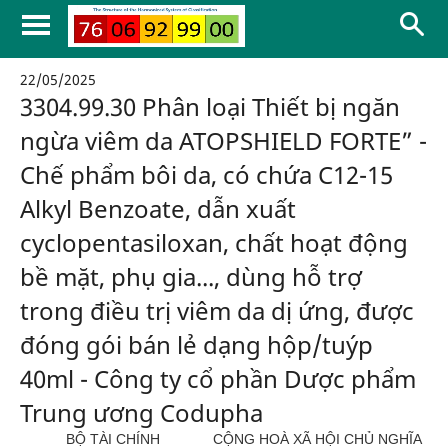
22/05/2025
3304.99.30 Phân loại Thiết bị ngăn
ngừa viêm da ATOPSHIELD FORTE” -
Chế phẩm bôi da, có chứa C12-15
Alkyl Benzoate, dẫn xuất
cyclopentasiloxan, chất hoạt động
bề mặt, phụ gia..., dùng hỗ trợ
trong điều trị viêm da dị ứng, được
đóng gói bán lẻ dạng hộp/tuýp
40ml - Công ty cổ phần Dược phẩm
Trung ương Codupha
BỘ TÀI CHÍNH
CỘNG HOÀ XÃ HỘI CHỦ NGHĨA