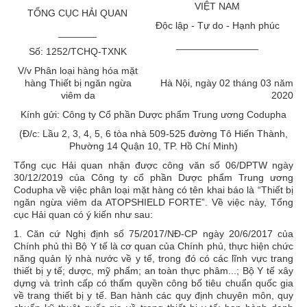
VIỆT NAM
TỔNG CỤC HẢI QUAN
Độc lập - Tự do - Hạnh phúc
_______
_______________
Số: 1252/TCHQ-TXNK
V/v Phân loại hàng hóa mặt
hàng Thiết bị ngăn ngừa
Hà Nội, ngày 02 tháng 03 năm
viêm da
2020
Kính gửi: Công ty Cổ phần Dược phẩm Trung ương Codupha
(Đ/c: Lầu 2, 3, 4, 5, 6 tòa nhà 509-525 đường Tô Hiến Thành,
Phường 14 Quận 10, TP. Hồ Chí Minh)
Tổng cục Hải quan nhận được công văn số 06/DPTW ngày
30/12/2019 của Công ty cổ phần Dược phẩm Trung ương
Codupha về việc phân loại mặt hàng có tên khai báo là “Thiết bị
ngăn ngừa viêm da ATOPSHIELD FORTE”. Về việc này, Tổng
cục Hải quan có ý kiến như sau:
1. Căn cứ Nghị định số 75/2017/NĐ-CP ngày 20/6/2017 của
Chính phủ thì Bộ Y tế là cơ quan của Chính phủ, thực hiện chức
năng quản lý nhà nước về y tế, trong đó có các lĩnh vực trang
thiết bị y tế; dược, mỹ phẩm; an toàn thực phâm...; Bộ Y tế xây
dựng và trình cấp có thấm quyền công bố tiêu chuẩn quốc gia
về trang thiết bị y tế. Ban hành các quy định chuyên môn, quy