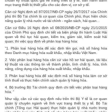
chuẩn kỹ thuật quốc gia về trang thiết bị y tế; ban hành danh
mục trang thiết bị thiết yếu cho các đơn vị, cơ sở y tế.
Căn cứ Nghị định số 87/2017/NĐ-CP ngày 26/7/2017 của Chính
phủ thì Bộ Tài chính là cơ quan của Chính phủ, thực hiện chức
năng quản lý nhà nước vê tài chính - ngân sách, hải quan...
Căn cứ Điều 16 Nghị định số
08/2015/NĐ-CP
ngày 21/1/2015
của Chính Phủ quy định chi tiết và biện pháp thi hành Luật Hải
quan về thủ tục hải quan, kiểm tra, giám sát, kiểm soát hải
quan; thì việc quy định về phân loại hàng hóa:
"1. Phân loại hàng hóa để xác định tên gọi, mã số hàng hóa
theo Danh mục hàng hóa xuất khẩu, nhập khẩu Việt Nam.
2. Việc phân loại hàng hóa căn cứ vào hồ sơ hải quan, tài liệu
kỹ thuật và các thông tin về thành phần, tính chất lý, hóa, tính
năng, công dụng của hàng hóa xuất khẩu, nhập khẩu.
3. Phân loại hàng hóa đế xác định mã số hàng hóa làm cơ sở
tính thuế và thực hiện chính sách quản lý hàng hóa.
4. Bộ trưởng Bộ Tài chính quy định chi tiết việc phân loại hàng
hóa. ”
Như vậy, căn cứ các quy định nêu trên thì Bộ Y tế là cơ quan
quản lý chuyên ngành về lĩnh vực trang thiết bị y tế; Bộ Tài
chính (Tổng cục Hải quan) thực hiện quản lý nhà nước trong