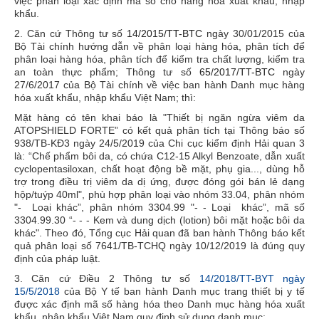
việc phân loại xác định mã số cho hàng hóa xuất khẩu, nhập
khẩu.
2. Căn cứ Thông tư số
14/2015/TT-BTC
ngày 30/01/2015 của
Bộ Tài chính hướng dẫn về phân loại hàng hóa, phân tích để
phân loại hàng hóa, phân tích để kiểm tra chất lượng, kiểm tra
an toàn thực phẩm; Thông tư số
65/2017/TT-BTC
ngày
27/6/2017 của Bộ Tài chính về việc ban hành Danh mục hàng
hóa xuất khẩu, nhập khẩu Việt Nam; thì:
Mặt hàng có tên khai báo là "Thiết bị ngăn ngừa viêm da
ATOPSHIELD FORTE” có kết quả phân tích tại Thông báo số
938/TB-KĐ3 ngày 24/5/2019 của Chi cục kiểm định Hải quan 3
là:
“Chế phẩm bôi da, có chứa C12-15 Alkyl Benzoate, dẫn xuất
cyclopentasiloxan, chất hoạt động bề mặt, phụ gia..., dùng hỗ
trợ trong điều trị viêm da dị ứng, được đóng gói bán lẻ dạng
hộp/tuýp 40ml",
phù hợp phân loại vào nhóm 33.04, phân nhóm
"
- Loại khác
”, phân nhóm 3304.99 "
- - Loại khác
”, mã số
3304.99.30
“- - - Kem và dung dịch
(lotion) bôi mặt hoặc bôi da
khác".
Theo đó, Tổng cục Hải quan đã ban hành Thông báo kết
quả phân loại số 7641/TB-TCHQ ngày 10/12/2019 là đúng quy
định của pháp luật.
3. Căn cứ Điều 2 Thông tư số
14/2018/TT-BYT ngày
15/5/2018
của Bộ Y tế ban hành Danh mục trang thiết bị y tế
được xác định mã số hàng hóa theo Danh mục hàng hóa xuất
khẩu, nhập khẩu Việt Nam quy định sử dụng danh mục: