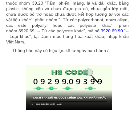
thuộc nhóm
39.20
“
Tấm, phiến, màng, lá và dải khác, bằng
plastic, không xốp và chưa được gia cố, chưa gắn lớp mặt,
chưa được bổ trợ hoặc chưa được kết hợp tương tự với các
vật liệu khác
”, phân nhóm "
- Từ các polycarbonat, nhựa alkyd,
các este polyallyl hoặc các polyeste khác
”, phân
nhóm
3920.69
"
-- Từ các polyeste khác
”, mã số
3920.69.90
“
--
- Loại khác
”, tại Danh mục hàng hóa xuất khẩu, nhập khẩu
Việt Nam.
Thông báo này có hiệu lực kể từ ngày ban hành./.