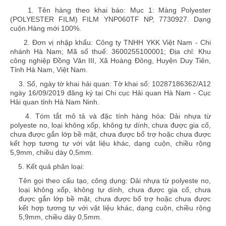
1. Tên hàng theo khai báo:
Mục 1: Màng Polyester
(POLYESTER FILM) FILM YNP060TF NP, 7730927. Dạng
cuộn.Hàng mới 100%.
2. Đơn vị nhập khẩu:
Công ty TNHH YKK Việt Nam - Chi
nhánh Hà Nam; Mã số thuế: 3600255100001; Địa chỉ: Khu
công nghiệp Đồng Văn III, Xã Hoàng Đông, Huyện Duy Tiên,
Tỉnh Hà Nam, Việt Nam.
3. Số, ngày tờ khai hải quan:
Tờ khai số: 10287186362/A12
ngày 16/09/2019 đăng ký tại Chi cục Hải quan Hà Nam - Cục
Hải quan tỉnh Hà Nam Ninh.
4. Tóm tắt mô tả và đặc tính hàng hóa:
Dải nhựa từ
polyeste no, loại không xốp, không tự dính, chưa được gia cố,
chưa được gắn lớp bề mặt, chưa được bổ trợ hoặc chưa được
kết hợp tương tự với vật liệu khác, dạng cuộn, chiều rộng
5,9mm, chiều dày 0,5mm.
5. Kết quả phân loại:
Tên gọi theo cấu tạo, công dụng: Dải nhựa từ polyeste no,
loại không xốp, không tự dính, chưa được gia cố, chưa
được gắn lớp bề mặt, chưa được bổ trợ hoặc chưa được
kết hợp tương tự với vật liệu khác, dạng cuộn, chiều rộng
5,9mm, chiều dày 0,5mm.