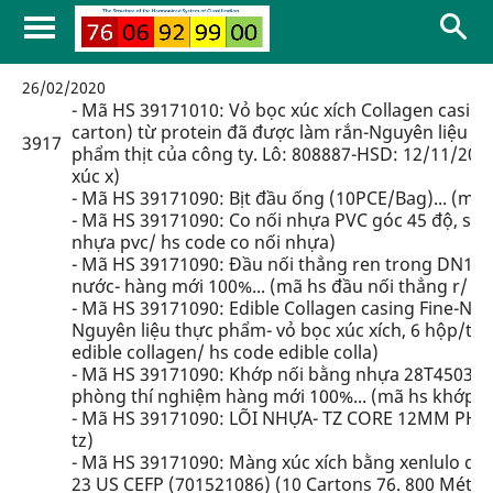
26/02/2020
- Mã HS 39171010: Vỏ bọc xúc xích Collagen casi
carton) từ protein đã được làm rắn-Nguyên liệu 
3917
phẩm thịt của công ty. Lô: 808887-HSD: 12/11/2021.
xúc x)
- Mã HS 39171090: Bịt đầu ống (10PCE/Bag)... (mã 
- Mã HS 39171090: Co nối nhựa PVC góc 45 độ, siz
nhựa pvc/ hs code co nối nhựa)
- Mã HS 39171090: Đầu nối thẳng ren trong DN15
nước- hàng mới 100%... (mã hs đầu nối thẳng r/ hs
- Mã HS 39171090: Edible Collagen casing Fine-N 2
Nguyên liệu thực phẩm- vỏ bọc xúc xích, 6 hộp/th
edible collagen/ hs code edible colla)
- Mã HS 39171090: Khớp nối bằng nhựa 28T4503 C
phòng thí nghiệm hàng mới 100%... (mã hs khớp n
- Mã HS 39171090: LÕI NHỰA- TZ CORE 12MM PHI12..
tz)
- Mã HS 39171090: Màng xúc xích bằng xenlulo d
23 US CEFP (701521086) (10 Cartons 76. 800 Mét),