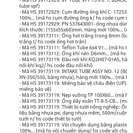
- Mã HS 39172929: VP TUBE VPF 15 x 0. 7, BLACK, L
tube vpf)
- Mã HS 39172929: Cụm đường ống khí C- 17253-
100%... (mã hs cụm đường ống k/ hs code cụm đư
- Mã HS 39172929: PN 537643001- ống nhựa dùng đ
Kích thước: (155x55x60)mm. Hàng mới 100%... (mã
- Mã HS 39173111: Ống hơi trắng trong 8mm (bằng
trắng t/ hs code ống hơi trắn)
- Mã HS 39173111: Teflon Tube 6x4 V1... (mã hs tef
- Mã HS 39173112: Ống khí nén D6mm... (mã hs ốn
- Mã HS 39173119: Đầu nối khí KQ2H07-01AS, hàng 
nối khí kq2/ hs code đầu nối khí)
- Mã HS 39173119: INTAKE TUBE ASSY NO. 12 (Bộ 
XN-350/550, bằng nhựa), hàng mới 100%... (mã hs i
- Mã HS 39173119: Miếng bảo vệ chấu điện (UPLM9
miếng bảo vệ)
- Mã HS 39173119: Nẹp vuông TP 100X60... (mã hs 
- Mã HS 39173119: Ống dây xoắn TT-8-5-CB... (mã h
- Mã HS 39173119: Thiết bị tưới nông nghiệp: Ống
liệu bằng nhựa pe, dạng nhựa mềm, 500m/cuộn, hiệ
tưới n/ hs code thiết bị tướ)
- Mã HS 39173119: Vòi chuyên dụng bằng plastic T
100%... (mã hs vòi chuyên dụng/ hs code vòi chuyê