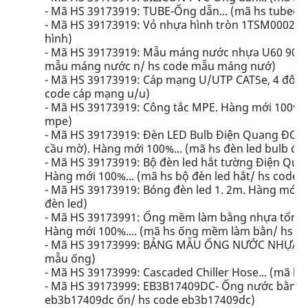
- Mã HS 39173919: TUBE-Ống dẫn... (mã hs tubeốn
- Mã HS 39173919: Vỏ nhựa hình tròn 1TSM0002... 
hình)
- Mã HS 39173919: Mẫu máng nước nhựa U60 90mm,
mẫu máng nước n/ hs code mẫu máng nướ)
- Mã HS 39173919: Cáp mạng U/UTP CAT5e, 4 đôi. 
code cáp mạng u/u)
- Mã HS 39173919: Công tắc MPE. Hàng mới 100%...
mpe)
- Mã HS 39173919: Đèn LED Bulb Điện Quang ĐQ L
cầu mờ). Hàng mới 100%... (mã hs đèn led bulb đi/
- Mã HS 39173919: Bộ đèn led hắt tường Điện Qu
Hàng mới 100%... (mã hs bộ đèn led hắt/ hs code b
- Mã HS 39173919: Bóng đèn led 1. 2m. Hàng mới 1
đèn led)
- Mã HS 39173991: Ống mềm làm bằng nhựa tổng h
Hàng mới 100%.... (mã hs ống mềm làm bằn/ hs 
- Mã HS 39173999: BẢNG MẪU ỐNG NƯỚC NHỰA... 
mẫu ống)
- Mã HS 39173999: Cascaded Chiller Hose... (mã hs 
- Mã HS 39173999: EB3B17409DC- Ống nước bằng n
eb3b17409dc ốn/ hs code eb3b17409dc)