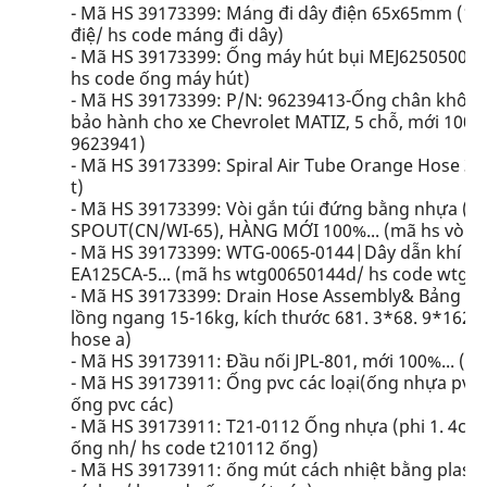
- Mã HS 39173399: Máng đi dây điện 65x65mm (1, 
điệ/ hs code máng đi dây)
- Mã HS 39173399: Ống máy hút bụi MEJ62505003, 
hs code ống máy hút)
- Mã HS 39173399: P/N: 96239413-Ống chân không 
bảo hành cho xe Chevrolet MATIZ, 5 chỗ, mới 100%
9623941)
- Mã HS 39173399: Spiral Air Tube Orange Hose 3m...
t)
- Mã HS 39173399: Vòi gắn túi đứng bằng nhựa (v
SPOUT(CN/WI-65), HÀNG MỚI 100%... (mã hs vòi gắn
- Mã HS 39173399: WTG-0065-0144|Dây dẫn khí né
EA125CA-5... (mã hs wtg00650144d/ hs code wtg0
- Mã HS 39173399: Drain Hose Assembly& Bảng nh
lồng ngang 15-16kg, kích thước 681. 3*68. 9*162m.
hose a)
- Mã HS 39173911: Đầu nối JPL-801, mới 100%... (mã
- Mã HS 39173911: Ống pvc các loại(ống nhựa pvc V
ống pvc các)
- Mã HS 39173911: T21-0112 Ống nhựa (phi 1. 4cm 
ống nh/ hs code t210112 ống)
- Mã HS 39173911: ống mút cách nhiệt bằng pla