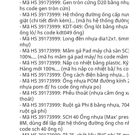
- Mã HS 39173999: Gen tròn cứng D20 bằng nhựa. 
hs code gen tròn cứn)
- Mã HS 39173999: Hệ thống đường ống cấp nước 
giặt (chi tiết đính kèm)... (mã hs hệ thống đường/
- Mã HS 39173999: KDT-049: Ống lót bằng nhựa dù
ống ló/ hs code kdt049 ống)
- Mã HS 39173999: Long đền nhựa dia12x1. 6mm...
nhự)
- Mã HS 39173999: Mâm gá Pad máy chà sàn SC351,
100%.... (mã hs mâm gá pad máy/ hs code mâm gá
- Mã HS 39173999: Nắp co nhiệt bằng plastic. Ký m
Hàng mới 100%.... (mã hs nắp co nhiệt bằ/ hs code
- Mã HS 39173999: Ông cách điện bằng nhựa... (mã
- Mã HS 39173999: Ống nhựa POM đường kính 2. 5
nhựa pom đ/ hs code ống nhựa po)
- Mã HS 39173999: Phễu thoát (nhựa cắm ống xanh
thoát)
- Mã HS 39173999: Ruột gà Phi 8 bằng nhựa, 704190
ruột gà phi)
- Mã HS 39173999: SCH 40 Ống nhựa (Max' pressure:
8M, dùng để lắp đặt hệ thống đường ống cho nhà 
code sch 40 ống n)