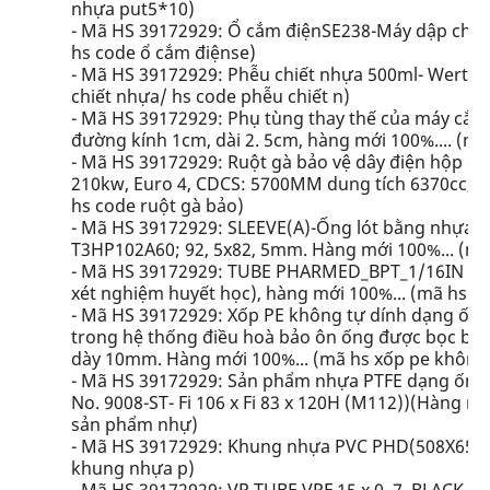
nhựa put5*10)
- Mã HS 39172929: Ổ cắm điệnSE238-Máy dập chấu
hs code ổ cắm điệnse)
- Mã HS 39172929: Phễu chiết nhựa 500ml- Wertlab
chiết nhựa/ hs code phễu chiết n)
- Mã HS 39172929: Phụ tùng thay thế của máy cắt vả
đường kính 1cm, dài 2. 5cm, hàng mới 100%.... (mã
- Mã HS 39172929: Ruột gà bảo vệ dây điện hộp cầ
210kw, Euro 4, CDCS: 5700MM dung tích 6370cc, TTL 
hs code ruột gà bảo)
- Mã HS 39172929: SLEEVE(A)-Ống lót bằng nhựa c
T3HP102A60; 92, 5x82, 5mm. Hàng mới 100%... (mã 
- Mã HS 39172929: TUBE PHARMED_BPT_1/16IN X 
xét nghiệm huyết học), hàng mới 100%... (mã hs 
- Mã HS 39172929: Xốp PE không tự dính dạng ống 
trong hệ thống điều hoà bảo ôn ống được bọc bở
dày 10mm. Hàng mới 100%... (mã hs xốp pe không 
- Mã HS 39172929: Sản phẩm nhựa PTFE dạng ống 
No. 9008-ST- Fi 106 x Fi 83 x 120H (M112))(Hàng m
sản phẩm nhự)
- Mã HS 39172929: Khung nhựa PVC PHD(508X658X
khung nhựa p)