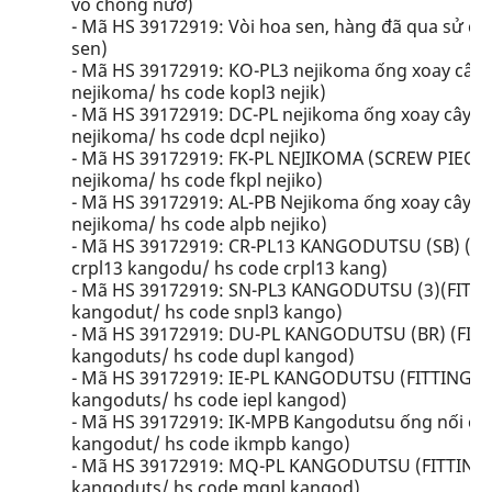
vỏ chống nướ)
- Mã HS 39172919: Vòi hoa sen, hàng đã qua sử dụn
sen)
- Mã HS 39172919: KO-PL3 nejikoma ống xoay cây v
nejikoma/ hs code kopl3 nejik)
- Mã HS 39172919: DC-PL nejikoma ống xoay cây tô
nejikoma/ hs code dcpl nejiko)
- Mã HS 39172919: FK-PL NEJIKOMA (SCREW PIECE- ố
nejikoma/ hs code fkpl nejiko)
- Mã HS 39172919: AL-PB Nejikoma ống xoay cây vẽ
nejikoma/ hs code alpb nejiko)
- Mã HS 39172919: CR-PL13 KANGODUTSU (SB) (FITT
crpl13 kangodu/ hs code crpl13 kang)
- Mã HS 39172919: SN-PL3 KANGODUTSU (3)(FITTING
kangodut/ hs code snpl3 kango)
- Mã HS 39172919: DU-PL KANGODUTSU (BR) (FITTIN
kangoduts/ hs code dupl kangod)
- Mã HS 39172919: IE-PL KANGODUTSU (FITTING TUBE
kangoduts/ hs code iepl kangod)
- Mã HS 39172919: IK-MPB Kangodutsu ống nối cây
kangodut/ hs code ikmpb kango)
- Mã HS 39172919: MQ-PL KANGODUTSU (FITTING TU
kangoduts/ hs code mqpl kangod)