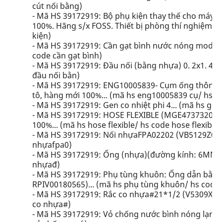
cút nối bằng)
- Mã HS 39172919: Bộ phụ kiện thay thế cho máy 
100%. Hãng s/x FOSS. Thiết bị phòng thí nghiệm...
kiện)
- Mã HS 39172919: Cần gạt bình nước nóng model e
code cần gạt bình)
- Mã HS 39172919: Đầu nối (bằng nhựa) 0. 2x1. 4 T
đầu nối bằn)
- Mã HS 39172919: ENG10005839- Cụm ống thông h
tô, hàng mới 100%... (mã hs eng10005839 cụ/ hs 
- Mã HS 39172919: Gen co nhiệt phi 4... (mã hs gen
- Mã HS 39172919: HOSE FLEXIBLE (MGE47373201
100%... (mã hs hose flexible/ hs code hose flexibl)
- Mã HS 39172919: Nối nhựaFPA02202 (VB5129Z086.
nhựafpa0)
- Mã HS 39172919: Ống (nhựa)(đường kính: 6MM).
nhựađ)
- Mã HS 39172919: Phụ tùng khuôn: Ống dẫn bằn
RPIV00180565)... (mã hs phụ tùng khuôn/ hs code
- Mã HS 39172919: Rắc co nhựa#21*1/2 (V5309X105
co nhựa#)
- Mã HS 39172919: Vỏ chống nước bình nóng lạnh 