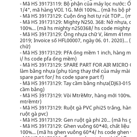
- Mã HS 39173119: Bộ phận của máy lọc nước: Ống 
1/4", mã hàng VOI. 1G. Mới 100%... (mã hs bộ phậ
- Mã HS 39173129: Cuộn ống hơi tự rút TOP... (mã 
- Mã HS 39173129: Mighty N250. 368: Nở nhựa, dùng
100%... (mã hs mighty n250368/ hs code mighty n
- Mã HS 39173129: Ông nhựa chữ V, ỉ4mm 41mmL, m
2019; Invoice số HFL00007, ngày 06. 01. 2020)... 
chữ)
- Mã HS 39173129: PFA ống mềm 1 inch, hàng mới 1
i/ hs code pfa ống mềm)
- Mã HS 39173129: SPARE PART FOR AIR MICRO GR
làm bằng nhựa (phụ tùng thay thế của máy mài hơi,
spare part for/ hs code spare part f)
- Mã HS 39173129: Tay cầm bằng nhựa(DJ63-01534A)
cầm bằng)
- Mã HS 39173129: Vòi MtrềMtr, hàng mới 100%... 
mtrềmtr)
- Mã HS 39173129: Ruột gà PVC phi25 trắng, hàng m
ruột gà pvc)
- Mã HS 39173129: Gen ruột gà phi 20... (mã hs gen
- Mã HS 39173129: Ghen vuông 60*40, chất liệu b
100%... (mã hs ghen vuông 60*4/ hs code ghen vu