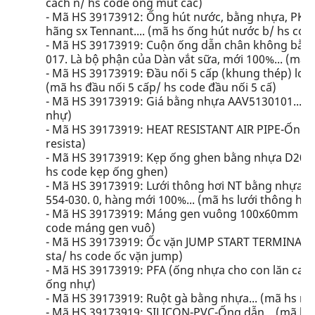
cách n/ hs code ống mút các)
- Mã HS 39173912: Ống hút nước, bằng nhựa, PK 
hãng sx Tennant.... (mã hs ống hút nước b/ hs co
- Mã HS 39173919: Cuộn ống dẫn chân không bằng
017. Là bộ phận của Dàn vắt sữa, mới 100%... (mã
- Mã HS 39173919: Đầu nối 5 cấp (khung thép) loại
(mã hs đầu nối 5 cấp/ hs code đầu nối 5 cấ)
- Mã HS 39173919: Giá bằng nhựa AAV5130101... (
nhự)
- Mã HS 39173919: HEAT RESISTANT AIR PIPE-Ống dẫ
resista)
- Mã HS 39173919: Kẹp ống ghen bằng nhựa D20 (
hs code kẹp ống ghen)
- Mã HS 39173919: Lưới thông hơi NT bằng nhựa dù
554-030. 0, hàng mới 100%... (mã hs lưới thông hơi
- Mã HS 39173919: Máng gen vuông 100x60mm sino
code máng gen vuô)
- Mã HS 39173919: Ốc vặn JUMP START TERMINAL C
sta/ hs code ốc vặn jump)
- Mã HS 39173919: PFA (ống nhựa cho con lăn cao s
ống nhự)
- Mã HS 39173919: Ruột gà bằng nhựa... (mã hs ru
- Mã HS 39173919: SILICON-PVC-Ống dẫn... (mã hs 