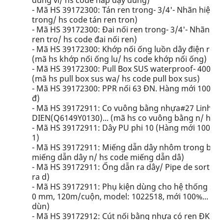
dùng ví/ hs code nắp đậy dùng)
- Mã HS 39172300: Tán ren trong- 3/4'- Nhãn hiệu:
trong/ hs code tán ren tron)
- Mã HS 39172300: Đai nối ren trong- 3/4'- Nhãn hi
ren tro/ hs code đai nối ren)
- Mã HS 39172300: Khớp nối ống luồn dây điện ren 
(mã hs khớp nối ống lu/ hs code khớp nối ống)
- Mã HS 39172300: Pull Box SUS waterproof- 40040
(mã hs pull box sus wa/ hs code pull box sus)
- Mã HS 39172300: PPR nối 63 ĐN. Hàng mới 100%...
đ)
- Mã HS 39172911: Co vuông bằng nhựa#27 Linh 
DIEN(Q6149Y0130)... (mã hs co vuông bằng n/ hs 
- Mã HS 39172911: Dây PU phi 10 (Hàng mới 100%)..
1)
- Mã HS 39172911: Miếng dẫn dây nhôm trong bo 
miếng dẫn dây n/ hs code miếng dẫn dâ)
- Mã HS 39172911: Ống dẫn ra dây/ Pipe de sortie.
ra d)
- Mã HS 39172911: Phụ kiện dùng cho hệ thống sưở
0 mm, 120m/cuộn, model: 1022518, mới 100%... (m
dùn)
- Mã HS 39172912: Cút nối bằng nhựa có ren ĐK 1