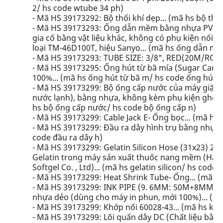
2/ hs code wtube 34 ph)
- Mã HS 39173292: Bộ thổi khí dẹp... (mã hs bộ thổi
- Mã HS 39173293: Ống dẫn mềm bằng nhựa PVC, 
gia cố bằng vật liệu khác, không có phụ kiện nối, 
loại TM-46D100T, hiệu Sanyo... (mã hs ống dẫn 
- Mã HS 39173293: TUBE SIZE: 3/8", RED(20M/ROL)..
- Mã HS 39173295: Ống hút từ bã mía (Sugar Cane F
100%... (mã hs ống hút từ bã m/ hs code ống hút t
- Mã HS 39173299: Bộ ống cấp nước của máy giặt
nước lạnh), bằng nhựa, không kèm phụ kiện ghép
hs bộ ống cấp nước/ hs code bộ ống cấp n)
- Mã HS 39173299: Cable Jack E- Ống bọc... (mã hs c
- Mã HS 39173299: Đầu ra dây hình trụ bằng nhựa 
code đầu ra dây h)
- Mã HS 39173299: Gelatin Silicon Hose (31x23) 2
Gelatin trong máy sản xuất thuốc nang mềm (Hàng
Softgel Co. , Ltd)... (mã hs gelatin silicon/ hs code ge
- Mã HS 39173299: Heat Shrink Tube- Ống... (mã hs
- Mã HS 39173299: INK PIPE (9. 6MM: 50M+8MM:
nhựa dẻo (dùng cho máy in phun, mới 100%)... (mã
- Mã HS 39173299: Khớp nối 60028-43... (mã hs kh
- Mã HS 39173299: Lõi quấn dây DC (Chất liệu bằng Pl