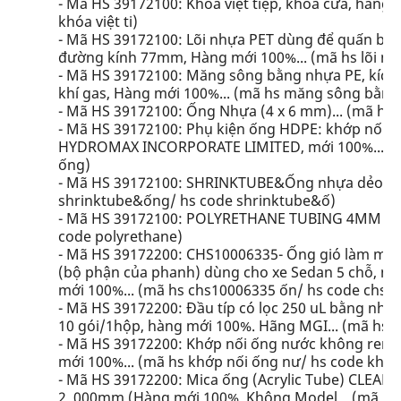
- Mã HS 39172100: Khóa việt tiệp, khóa cửa, hàng m
khóa việt ti)
- Mã HS 39172100: Lõi nhựa PET dùng để quấn băn
đường kính 77mm, Hàng mới 100%... (mã hs lõi nhự
- Mã HS 39172100: Măng sông bằng nhựa PE, kích
khí gas, Hàng mới 100%... (mã hs măng sông bằng
- Mã HS 39172100: Ống Nhựa (4 x 6 mm)... (mã hs 
- Mã HS 39172100: Phụ kiện ống HDPE: khớp nối 
HYDROMAX INCORPORATE LIMITED, mới 100%... (mã
ống)
- Mã HS 39172100: SHRINKTUBE&Ống nhựa dẻo PE,
shrinktube&ống/ hs code shrinktube&ố)
- Mã HS 39172100: POLYRETHANE TUBING 4MM (100
code polyrethane)
- Mã HS 39172200: CHS10006335- Ống gió làm mát
(bộ phận của phanh) dùng cho xe Sedan 5 chỗ, nh
mới 100%... (mã hs chs10006335 ốn/ hs code chs1
- Mã HS 39172200: Đầu típ có lọc 250 uL bằng nhựa 
10 gói/1hộp, hàng mới 100%. Hãng MGI... (mã hs đầu
- Mã HS 39172200: Khớp nối ống nước không ren 
mới 100%... (mã hs khớp nối ống nư/ hs code khớp
- Mã HS 39172200: Mica ống (Acrylic Tube) CLEAR
2. 000mm (Hàng mới 100%, Không Model... (mã hs 