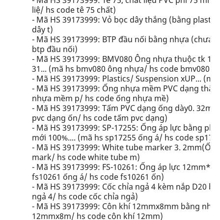
- Mã HS 39173999: Tê 75, chất liệu PVC phi 75 mm,
liệ/ hs code tê 75 chất)
- Mã HS 39173999: Vỏ bọc dây thắng (bằng plastic)
dây t)
- Mã HS 39173999: BTP đầu nối bằng nhựa (chưa tạ
btp đầu nối)
- Mã HS 39173999: BMV080 Ông nhựa thuộc tk 10
31... (mã hs bmv080 ông nhựa/ hs code bmv080 ô
- Mã HS 39173999: Plastics/ Suspension xUP... (mã 
- Mã HS 39173999: Ống nhựa mềm PVC dạng thẳng 
nhựa mềm p/ hs code ống nhựa mề)
- Mã HS 39173999: Tấm PVC dạng ống dày0. 32m
pvc dạng ốn/ hs code tấm pvc dạng)
- Mã HS 39173999: SP-17255: Ống áp lực bằng pla
mới 100%.... (mã hs sp17255 ống á/ hs code sp172
- Mã HS 39173999: White tube marker 3. 2mm(Ống 
mark/ hs code white tube m)
- Mã HS 39173999: FS-10261: Ống áp lực 12mm*8m
fs10261 ống á/ hs code fs10261 ốn)
- Mã HS 39173999: Cốc chỉa ngả 4 kèm nắp D20 bằn
ngả 4/ hs code cốc chỉa ngả)
- Mã HS 39173999: Côn khí 12mmx8mm bằng nhựa. 
12mmx8m/ hs code côn khí 12mm)