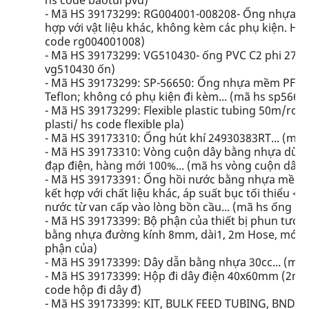
hs code baotúi pvd)
- Mã HS 39173299: RG004001-008208- Ống nhựa P
hợp với vật liệu khác, không kèm các phụ kiện. H
code rg004001008)
- Mã HS 39173299: VG510430- ống PVC C2 phi 27mm
vg510430 ốn)
- Mã HS 39173299: SP-56650: Ống nhựa mềm PFA-T4
Teflon; không có phụ kiện đi kèm... (mã hs sp566
- Mã HS 39173299: Flexible plastic tubing 50m/roll
plasti/ hs code flexible pla)
- Mã HS 39173310: Ống hút khí 24930383RT... (mã h
- Mã HS 39173310: Vòng cuộn dây bằng nhựa dùng
đạp điện, hàng mới 100%... (mã hs vòng cuộn dây 
- Mã HS 39173391: Ống hồi nước bằng nhựa mềm P
kết hợp với chất liệu khác, áp suất bục tối thiểu <
nước từ van cấp vào lòng bồn cầu... (mã hs ống hồ
- Mã HS 39173399: Bộ phận của thiết bị phun tưới
bằng nhựa đường kính 8mm, dài1, 2m Hose, mới 10
phận của)
- Mã HS 39173399: Dây dẫn bằng nhựa 30cc... (mã
- Mã HS 39173399: Hộp đi dây điện 40x60mm (2m/câ
code hộp đi dây đ)
- Mã HS 39173399: KIT, BULK FEED TUBING, BNDL 8...