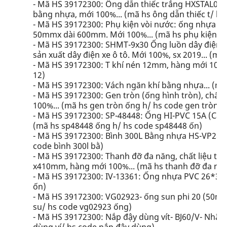
- Mã HS 39172300: Ông dẫn thiếc trắng HXSTAL0. 5-
bằng nhựa, mới 100%... (mã hs ông dẫn thiếc t/ hs
- Mã HS 39172300: Phụ kiện vòi nước: ống nhựa P
50mmx dài 600mm. Mới 100%... (mã hs phụ kiện vòi
- Mã HS 39172300: SHMT-9x30 Ống luồn dây điện c
sản xuất dây điện xe ô tô. Mới 100%, sx 2019... (
- Mã HS 39172300: T khí nén 12mm, hàng mới 100%.
12)
- Mã HS 39172300: Vách ngăn khí bằng nhựa... (mã
- Mã HS 39172300: Gen tròn (ống hình tròn), chất l
100%... (mã hs gen tròn ống h/ hs code gen tròn ố
- Mã HS 39172300: SP-48448: Ống HI-PVC 15A (Cây 
(mã hs sp48448 ống h/ hs code sp48448 ốn)
- Mã HS 39172300: Bình 300L Bằng nhựa HS-VP28600
code bình 300l bằ)
- Mã HS 39172300: Thanh đỡ đa năng, chất liệu 
x410mm, hàng mới 100%... (mã hs thanh đỡ đa năn
- Mã HS 39172300: IV-13361: Ống nhựa PVC 26*32m
ốn)
- Mã HS 39172300: VG02923- ống sun phi 20 (50m/
su/ hs code vg02923 ống)
- Mã HS 39172300: Nắp đậy dùng vít- BJ60/V- Nhãn 