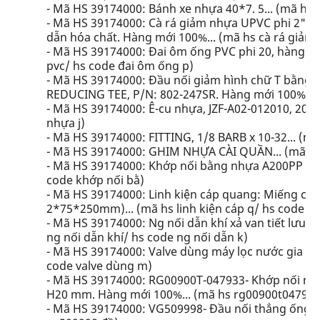
- Mã HS 39174000: Bánh xe nhựa 40*7. 5... (mã hs
- Mã HS 39174000: Cà rá giảm nhựa UPVC phi 2"x1
dẫn hóa chất. Hàng mới 100%... (mã hs cà rá giảm 
- Mã HS 39174000: Đai ôm ống PVC phi 20, hàng mớ
pvc/ hs code đai ôm ống p)
- Mã HS 39174000: Đầu nối giảm hình chữ T bằn
REDUCING TEE, P/N: 802-247SR. Hàng mới 100%... (
- Mã HS 39174000: Ê-cu nhựa, JZF-A02-012010, 2016
nhựa j)
- Mã HS 39174000: FITTING, 1/8 BARB x 10-32... (mã h
- Mã HS 39174000: GHIM NHỰA CÀI QUẦN... (mã hs
- Mã HS 39174000: Khớp nối bằng nhựa A200PP (PHI
code khớp nối bằ)
- Mã HS 39174000: Linh kiện cáp quang: Miếng chặn
2*75*250mm)... (mã hs linh kiện cáp q/ hs code lin
- Mã HS 39174000: Ng nối dẫn khí xả van tiết lưu đ
ng nối dẫn khí/ hs code ng nối dẫn k)
- Mã HS 39174000: Valve dùng máy lọc nước gia đì
code valve dùng m)
- Mã HS 39174000: RG00900T-047933- Khớp nối nhự
H20 mm. Hàng mới 100%... (mã hs rg00900t047933
- Mã HS 39174000: VG509998- Đầu nối thẳng ống hơ