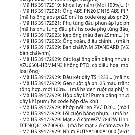
- Mã HS 39172919: Khóa tay nắm (Mới 100%)... (m
- Mã HS 39172921: Ống ABS PN20 DN15 ABS PIPE PN2
(mã hs ống abs pn20 dn/ hs code ống abs pn20)
- Mã HS 39172921: Phụ tùng đầu phun áp lực phun 
(mã hs phụ tùng đầu ph/ hs code phụ tùng đầu)
- Mã HS 39172923: Kẹp ống màu đen 25mm... (mã 
- Mã HS 39172923: Ống xoắn, điều chỉnh... (mã hs 
- Mã HS 39172929: Bàn chảiVNM STANDARD (V5309X
bàn chảivnm)
- Mã HS 39172929: Các loại ống dẫn bằng nhựa dùn
XZU650L-HBMMN3 không PTO, có điều hoà. mới 100%
loại ống)
- Mã HS 39172929: Đầu kết dây TS 1233... (mã hs đầ
- Mã HS 39172929: Gen ruột gà phi 25 màu trắng d
tổng hợp, mới 100%... (mã hs gen ruột gà phi/ hs 
- Mã HS 39172929: Hộp dây khí Puma bằng nhựa. 
dây khí pum/ hs code hộp dây khí)
- Mã HS 39172929: Khớp nối ren PVC D20... (mã hs 
- Mã HS 39172929: Lõi cuộn bằng nhựa... (mã hs lõ
- Mã HS 39172929: Mặt 2 ổ cắmWZV 7842W Linh k
DIEN(Q6139Z0099)... (mã hs mặt 2 ổ cắmwzv/ hs 
- Mã HS 39172929: Nhựa PUT5*1000*1000 (V6119Z0