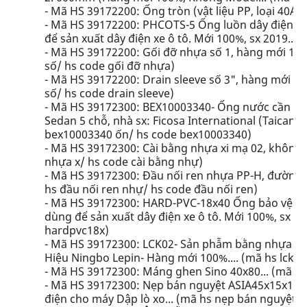
- Mã HS 39172200: Ống tròn (vật liệu PP, loại 40A).
- Mã HS 39172200: PHCOTS-5 Ống luồn dây điện b
để sản xuất dây điện xe ô tô. Mới 100%, sx 2019...
- Mã HS 39172200: Gối đỡ nhựa số 1, hàng mới 100%
số/ hs code gối đỡ nhựa)
- Mã HS 39172200: Drain sleeve số 3", hàng mới 100
số/ hs code drain sleeve)
- Mã HS 39172300: BEX10003340- Ống nước cần gạ
Sedan 5 chỗ, nhà sx: Ficosa International (Taicang)
bex10003340 ốn/ hs code bex10003340)
- Mã HS 39172300: Cài bằng nhựa xi mạ 02, không h
nhựa x/ hs code cài bằng nhự)
- Mã HS 39172300: Đầu nối ren nhựa PP-H, đường k
hs đầu nối ren nhự/ hs code đầu nối ren)
- Mã HS 39172300: HARD-PVC-18x40 Ống bảo vệ dây
dùng để sản xuất dây điện xe ô tô. Mới 100%, sx 2
hardpvc18x)
- Mã HS 39172300: LCK02- Sản phẫm bằng nhựa plast
Hiệu Ningbo Lepin- Hàng mới 100%.... (mã hs lck02
- Mã HS 39172300: Máng ghen Sino 40x80... (mã h
- Mã HS 39172300: Nẹp bán nguyệt ASIA45x15x100
điện cho máy Dập lò xo... (mã hs nẹp bán nguyệt/