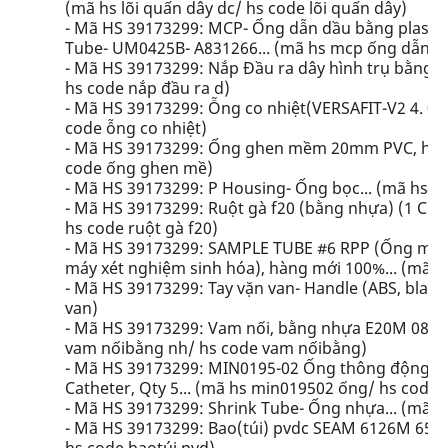
(mã hs lõi quấn dây dc/ hs code lõi quấn dây)
- Mã HS 39173299: MCP- Ống dẫn dầu bằng plastic
Tube- UM0425B- A831266... (mã hs mcp ống dẫn d
- Mã HS 39173299: Nắp Đầu ra dây hình trụ bằng n
hs code nắp đầu ra d)
- Mã HS 39173299: Ỗng co nhiệt(VERSAFIT-V2 4. 0M
code ỗng co nhiệt)
- Mã HS 39173299: Ống ghen mềm 20mm PVC, hàng
code ống ghen mề)
- Mã HS 39173299: P Housing- Ống bọc... (mã hs p
- Mã HS 39173299: Ruột gà f20 (bằng nhựa) (1 C50m
hs code ruột gà f20)
- Mã HS 39173299: SAMPLE TUBE #6 RPP (Ống mẫ
máy xét nghiệm sinh hóa), hàng mới 100%... (mã h
- Mã HS 39173299: Tay vặn van- Handle (ABS, black)
van)
- Mã HS 39173299: Vam nối, bằng nhựa E20M 08 20 (
vam nốibằng nh/ hs code vam nốibằng)
- Mã HS 39173299: MIN0195-02 Ống thông động 
Catheter, Qty 5... (mã hs min019502 ống/ hs code
- Mã HS 39173299: Shrink Tube- Ống nhựa... (mã hs
- Mã HS 39173299: Bao(túi) pvdc SEAM 6126M 65M