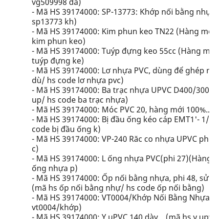
vg509998 đầ)
- Mã HS 39174000: SP-13773: Khớp nối bằng nhựa:
sp13773 kh)
- Mã HS 39174000: Kim phun keo TN22 (Hàng mới 1
kim phun keo)
- Mã HS 39174000: Tuýp đựng keo 55cc (Hàng mới 
tuýp đựng ke)
- Mã HS 39174000: Lơ nhựa PVC, dùng để ghép nối
dù/ hs code lơ nhựa pvc)
- Mã HS 39174000: Ba trạc nhựa UPVC D400/300/40
up/ hs code ba trạc nhựa)
- Mã HS 39174000: Móc PVC 20, hàng mới 100%... 
- Mã HS 39174000: Bị đầu ống kéo cáp EMT1'- 1/2''
code bị đầu ống k)
- Mã HS 39174000: VP-240 Răc co nhựa UPVC phi 1".
c)
- Mã HS 39174000: L ống nhựa PVC(phi 27)(Hàng mớ
ống nhựa p)
- Mã HS 39174000: Ốp nối bằng nhựa, phi 48, sử 
(mã hs ốp nối bằng nhự/ hs code ốp nối bằng)
- Mã HS 39174000: VT0004/Khớp Nối Bằng Nhựa: Cl
vt0004/khớp)
- Mã HS 39174000: Y uPVC 140 dày... (mã hs y upvc