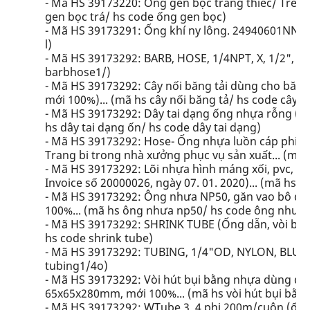
- Mã HS 39173220: Ống gen bọc tráng thiếc/ Tresse
gen bọc trá/ hs code ống gen bọc)
- Mã HS 39173291: Ống khí ny lông. 24940601NN... 
l)
- Mã HS 39173292: BARB, HOSE, 1/4NPT, X, 1/2", K
barbhose1/)
- Mã HS 39173292: Cây nối băng tải dùng cho băn
mới 100%)... (mã hs cây nối băng tả/ hs code cây n
- Mã HS 39173292: Dây tai dạng ống nhựa rỗng (truy
hs dây tai dạng ốn/ hs code dây tai dạng)
- Mã HS 39173292: Hose- Ống nhựa luồn cáp phi 5
Trang bi trong nhà xưởng phục vụ sản xuất... (mã
- Mã HS 39173292: Lõi nhựa hình máng xối, pvc, 3ft
Invoice số 20000026, ngày 07. 01. 2020)... (mã hs l
- Mã HS 39173292: Ông nhưa NP50, găn vao bô dây
100%... (mã hs ông nhưa np50/ hs code ông nhưa 
- Mã HS 39173292: SHRINK TUBE (Ống dẫn, vòi bằng
hs code shrink tube)
- Mã HS 39173292: TUBING, 1/4"OD, NYLON, BLUE..
tubing1/4o)
- Mã HS 39173292: Vòi hút bụi bằng nhựa dùng để 
65x65x280mm, mới 100%... (mã hs vòi hút bụi bằn/ 
- Mã HS 39173292: WTube 3. 4 phi 200m/cuộn (ống n