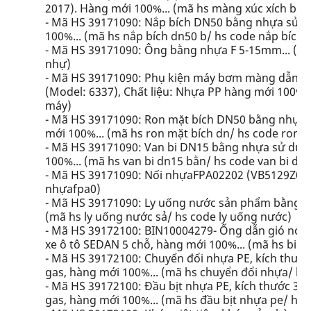
2017). Hàng mới 100%... (mã hs màng xúc xích b/ 
- Mã HS 39171090: Nắp bích DN50 bằng nhựa sử d
100%... (mã hs nắp bích dn50 b/ hs code nắp bích 
- Mã HS 39171090: Ông bằng nhựa F 5-15mm... (m
nhự)
- Mã HS 39171090: Phụ kiện máy bơm màng dẫn đ
(Model: 6337), Chất liệu: Nhựa PP hàng mới 100%.
máy)
- Mã HS 39171090: Ron mặt bích DN50 bằng nhựa 
mới 100%... (mã hs ron mặt bích dn/ hs code ron m
- Mã HS 39171090: Van bi DN15 bằng nhựa sử dụn
100%... (mã hs van bi dn15 bằn/ hs code van bi dn
- Mã HS 39171090: Nối nhựaFPA02202 (VB5129Z086.
nhựafpa0)
- Mã HS 39171090: Ly uống nước sản phẩm bằng n
(mã hs ly uống nước sả/ hs code ly uống nước)
- Mã HS 39172100: BIN10004279- Ống dẫn gió nóng s
xe ô tô SEDAN 5 chỗ, hàng mới 100%... (mã hs bin
- Mã HS 39172100: Chuyển đổi nhựa PE, kích thước
gas, hàng mới 100%... (mã hs chuyển đổi nhựa/ hs
- Mã HS 39172100: Đầu bịt nhựa PE, kích thước 30
gas, hàng mới 100%... (mã hs đầu bịt nhựa pe/ hs 