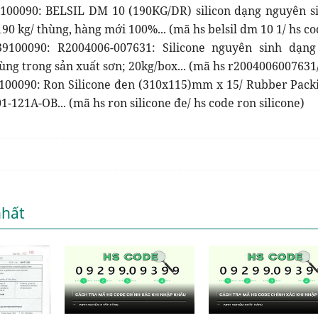
100090: BELSIL DM 10 (190KG/DR) silicon dạng nguyên s
0 kg/ thùng, hàng mới 100%... (mã hs belsil dm 10 1/ hs co
9100090: R2004006-007631: Silicone nguyên sinh dạng
ùng trong sản xuất sơn; 20kg/box... (mã hs r2004006007631
100090: Ron Silicone đen (310x115)mm x 15/ Rubber Packi
-121A-OB... (mã hs ron silicone đe/ hs code ron silicone)
nhất