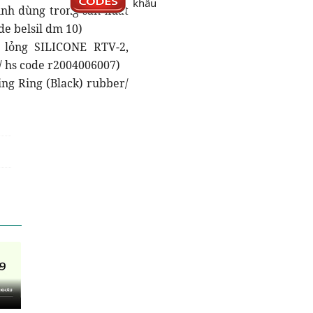
khẩu
inh dùng trong sản xuất
de belsil dm 10)
 lỏng SILICONE RTV-2,
/ hs code r2004006007)
ng Ring (Black) rubber/