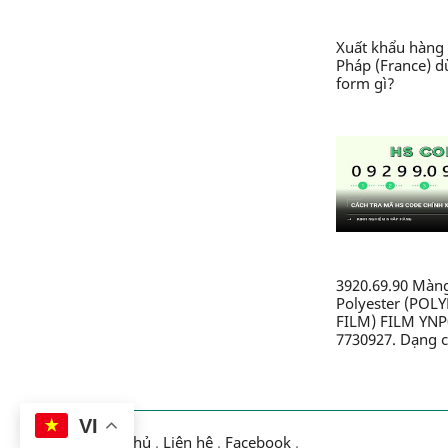
Xuất khẩu hàng 
Pháp (France) 
form gì?
3920.69.90 Màn
Polyester (POL
FILM) FILM YNP
7730927. Dạng c
nhựa từ polyeste
không xốp, khô
dính, chưa được 
chưa được gắn 
VI
mặt, chưa được 
Trang chủ
.
Liên hệ
.
Facebook
.
hoặc chưa được