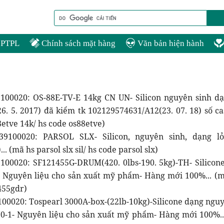
PTPL
Chính sách mặt hàng
Văn bản hiện hành
100020: OS-88E-TV-E 14kg CN UN- Silicon nguyên sinh d
. 5. 2017) đã kiểm tk 102129574631/A12(23. 07. 18) số cas:
etve 14k/ hs code os88etve)
9100020: PARSOL SLX- Silicon, nguyên sinh, dạng l
.. (mã hs parsol slx sil/ hs code parsol slx)
100020: SF121455G-DRUM(420. 0lbs-190. 5kg)-TH- Silicon
 Nguyên liệu cho sản xuất mỹ phẩm- Hàng mới 100%... (
455gdr)
100020: Tospearl 3000A-box-(22lb-10kg)-Silicone dạng ngu
70-1- Nguyên liệu cho sản xuất mỹ phẩm- Hàng mới 100%...