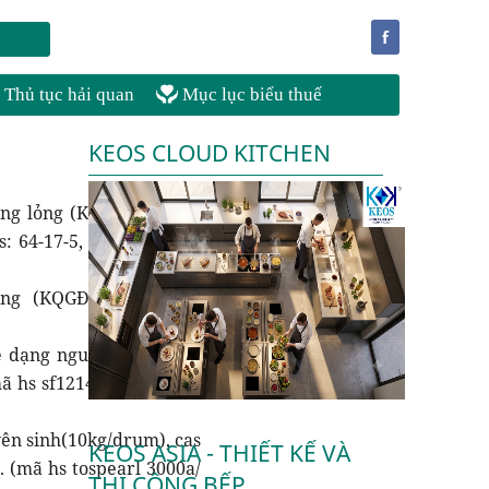
f
Thủ tục hải quan
Mục lục biểu thuế
KEOS CLOUD KITCHEN
ạng lỏng (KQGĐ: 707/TB-
 64-17-5, 165445-18-1...
ỏng (KQGĐ: 1479/PTPL-
e dạng nguyên sinh(190.
mã hs sf121455gdrum/ hs
yên sinh(10kg/drum), cas
KEOS ASIA - THIẾT KẾ VÀ
 (mã hs tospearl 3000a/
THI CÔNG BẾP