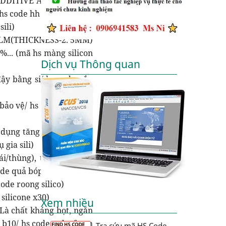
 (ADDITIVE AGENT- HLAB-
hs code hh silicon v)
sili)
FILM(THICKNESS-2. 5MM)
. (mã hs màng silicon
Dịch vụ Thông quan
đậy bằng si/ hs code nắp
bảo vệ/ hs code ống srgt
c dụng tăng độ bám dính
gia sili)
i/thùng), thiết bị dùng
de quả bóp sili)
ode roong silico)
 silicone x30)
Xem nhiều
Là chất kháng bọt, ngăn
m b10/ hs code taderfoam
Tra cứu mã HS Code