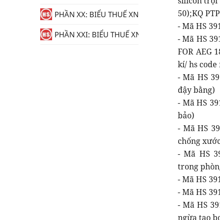
silicon tr
50);KQ PTPL
PHẦN XX: BIỂU THUẾ XNK
- Mã HS 3910
PHẦN XXI: BIỂU THUẾ XNK
- Mã HS 39
FOR AEG 1
kí/ hs code
- Mã HS 39
đậy bằng)
- Mã HS 39
bảo)
- Mã HS 39
chống xước 
- Mã HS 39
trong phòng
- Mã HS 391
- Mã HS 391
- Mã HS 39
ngừa tạo bọ