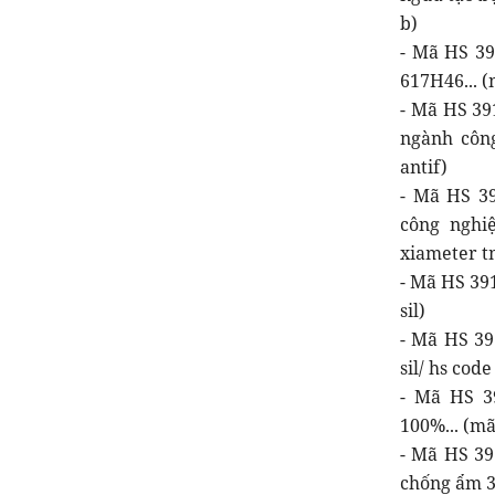
b)
- Mã HS 39
617H46... (m
- Mã HS 3
ngành công
antif)
- Mã HS 3
công nghi
xiameter t
- Mã HS 391
sil)
- Mã HS 39
sil/ hs cod
- Mã HS 39
100%... (mã 
- Mã HS 39
chống ẩm 3