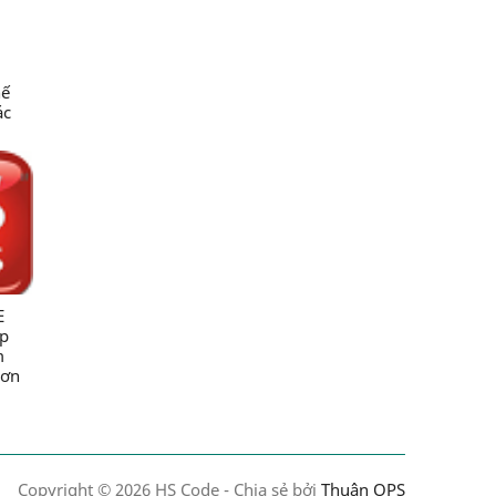
hế
ác
c
ng
ng
NN &
E
úp
m
rơn
ốc
-
xuất
g ty
Copyright ©
2026 HS Code - Chia sẻ bởi
Thuận OPS