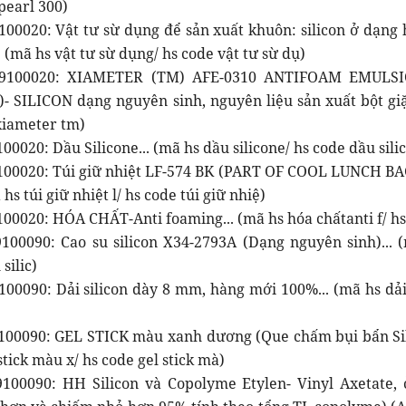
pearl 300)
100020: Vật tư sừ dụng để sản xuất khuôn: silicon ở dạng
 (mã hs vật tư sừ dụng/ hs code vật tư sừ dụ)
39100020: XIAMETER (TM) AFE-0310 ANTIFOAM EMULS
 SILICON dạng nguyên sinh, nguyên liệu sản xuất bột giặt
 xiameter tm)
00020: Dầu Silicone... (mã hs dầu silicone/ hs code dầu sili
100020: Túi giữ nhiệt LF-574 BK (PART OF COOL LUNCH BA
hs túi giữ nhiệt l/ hs code túi giữ nhiệ)
100020: HÓA CHẤT-Anti foaming... (mã hs hóa chấtanti f/ hs
100090: Cao su silicon X34-2793A (Dạng nguyên sinh)... (
silic)
00090: Dải silicon dày 8 mm, hàng mới 100%... (mã hs dải 
100090: GEL STICK màu xanh dương (Que chấm bụi bẩn Sil
stick màu x/ hs code gel stick mà)
100090: HH Silicon và Copolyme Etylen- Vinyl Axetate,