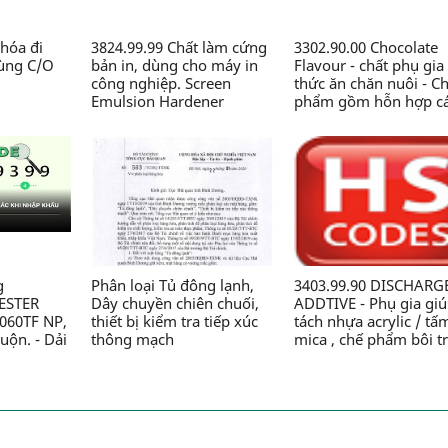
hóa đi
3824.99.99 Chất làm cứng
3302.90.00 Chocolate
dùng C/O
bản in, dùng cho máy in
Flavour - chất phụ gia
công nghiệp. Screen
thức ăn chăn nuôi - C
Emulsion Hardener
phẩm gồm hỗn hợp c
(5kg/pack).99-SM-SH-5 -
chất thơm, Zeolite, sili
Chế phẩm hóa học thành
dioxit,.., dạng bột, đó
phần có chứa Glyoxal, axit
gói 2kg/túi, dùng tro
HCl..., dạng lỏng, dùng
sản xuất thức ăn chăn
trong công nghiệp in -
nuôi - Công ty TNHH 
Công ty TNHH Nhãn mác
CN Chăn nuôi Nguyên
và Bao bì Maxim Việt Nam
Xương
g
Phân loại Tủ đông lạnh,
3403.99.90 DISCHARG
YESTER
Dây chuyền chiên chuối,
ADDTIVE - Phụ gia gi
060TF NP,
thiết bị kiểm tra tiếp xúc
tách nhựa acrylic / tấ
uộn. - Dải
thông mạch
mica , chế phẩm bôi t
 no, loại
có chứa dầu, nguồn g
ng tự
từ dầu mỏ , loại khác. 
gia cố,
Chế phẩm bôi trơn có
lớp bề
thành phần đi từ dẫn 
bổ trợ
amit, dạng nhão - Côn
 kết hợp
TNHH sản xuất Mica