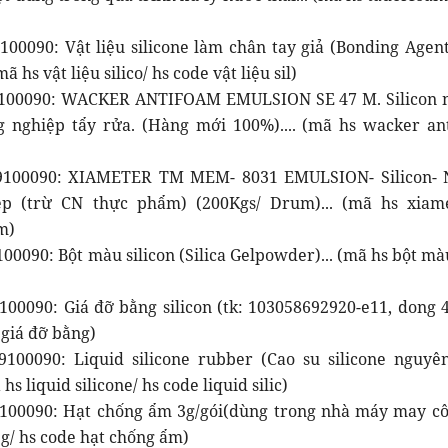
100090: Vật liệu silicone làm chân tay giả (Bonding Agent
ã hs vật liệu silico/ hs code vật liệu sil)
9100090: WACKER ANTIFOAM EMULSION SE 47 M. Silicon n
 nghiệp tẩy rửa. (Hàng mới 100%).... (mã hs wacker an
9100090: XIAMETER TM MEM- 8031 EMULSION- Silicon- N
ệp (trừ CN thực phẩm) (200Kgs/ Drum)... (mã hs xia
m)
00090: Bột màu silicon (Silica Gelpowder)... (mã hs bột mà
100090: Giá đỡ bằng silicon (tk: 103058692920-e11, dong 4
e giá đỡ bằng)
100090: Liquid silicone rubber (Cao su silicone nguyê
hs liquid silicone/ hs code liquid silic)
100090: Hạt chống ẩm 3g/gói(dùng trong nhà máy may côn
g/ hs code hạt chống ẩm)