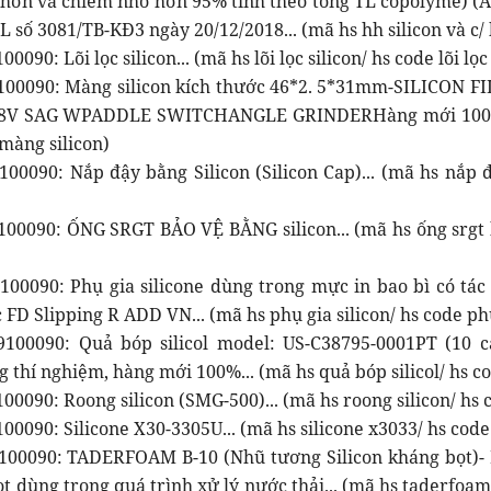
ội hơn và chiếm nhỏ hơn 95% tính theo tổng TL copolyme)
 số 3081/TB-KĐ3 ngày 20/12/2018... (mã hs hh silicon và c/ 
0090: Lõi lọc silicon... (mã hs lõi lọc silicon/ hs code lõi lọc 
100090: Màng silicon kích thước 46*2. 5*31mm-SILICON 
8V SAG WPADDLE SWITCHANGLE GRINDERHàng mới 100%..
 màng silicon)
100090: Nắp đậy bằng Silicon (Silicon Cap)... (mã hs nắp 
100090: ỐNG SRGT BẢO VỆ BẰNG silicon... (mã hs ống srgt 
100090: Phụ gia silicone dùng trong mực in bao bì có tá
FD Slipping R ADD VN... (mã hs phụ gia silicon/ hs code phụ 
100090: Quả bóp silicol model: US-C38795-0001PT (10 cá
 thí nghiệm, hàng mới 100%... (mã hs quả bóp silicol/ hs co
00090: Roong silicon (SMG-500)... (mã hs roong silicon/ hs c
00090: Silicone X30-3305U... (mã hs silicone x3033/ hs code
100090: TADERFOAM B-10 (Nhũ tương Silicon kháng bọt)- 
t dùng trong quá trình xử lý nước thải... (mã hs taderfoa