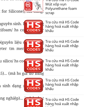
Mút xốp vụn
Polyurethane foam
 for Silicone), Mã hàng:
scrap
Tra cứu mã HS Code
guyên sinh. Dùng trong
hàng hoá xuất nhập
tifoam/ hs code wacker
khẩu
Tra cứu mã HS Code
guyên liệu dùng trong
hàng hoá xuất nhập
meter tm mem/ hs code
khẩu
u silico/ hs code bột màu
Tra cứu mã HS Code
hàng hoá xuất nhập
khẩu
5)... (mã hs giá đỡ bằng
Tra cứu mã HS Code
hàng hoá xuất nhập
n sinh dạng nhão); mới
khẩu
g nghiệp)... (mã hs hạt
Tra cứu mã HS Code
hàng hoá xuất nhập