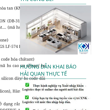
 hòa tan (KMK722), Hàng
ION (DB-310 ANTIFOAM
.... (mã hs xiameter tm
cone)
GS LF-574 BK). hàng mới
 code hóa chấtant)
mã hs cao su silicon/ hs
HƯỚNG DẪN KHAI BÁO
HẢI QUAN THỰC TẾ
silicon dày/ hs code dải
icon), Hàng mới 100%...
 ở dạng rắn (hàm lượng