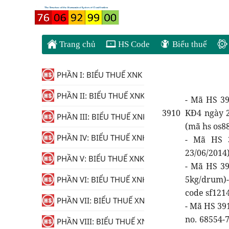
Trang chủ
HS Code
Biểu thuế
PHẦN I: BIỂU THUẾ XNK
PHẦN II: BIỂU THUẾ XNK
- Mã HS 39
3910
KĐ4 ngày 26
PHẦN III: BIỂU THUẾ XNK
(mã hs os88
PHẦN IV: BIỂU THUẾ XNK
- Mã HS 3
23/06/2014).
PHẦN V: BIỂU THUẾ XNK
- Mã HS 39
5kg/drum)-
PHẦN VI: BIỂU THUẾ XNK
code sf121
PHẦN VII: BIỂU THUẾ XNK
- Mã HS 39
no. 68554-
PHẦN VIII: BIỂU THUẾ XNK