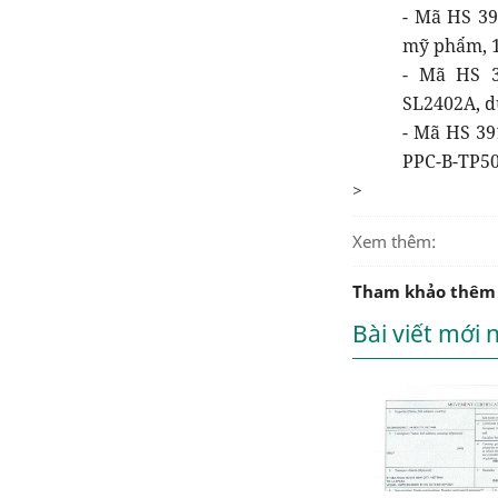
- Mã HS 39
mỹ phẩm, 19
- Mã HS 3
SL2402A, d
- Mã HS 39
PPC-B-TP501
>
Xem thêm:
Tham khảo thêm
Bài viết mới 