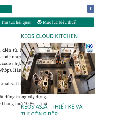
f
Thủ tục hải quan
Mục lục biểu thuế
KEOS CLOUD KITCHEN
 điện tử. P/N: SMX-023
s code nhựa thông h)
s code nhựa thông 1)
/hộp). Hàng mới 100%...
xuat vat lieu xay dung).
uất dùng trong xây dựng-
 hàng mới 100%,... (mã
KEOS ASIA - THIẾT KẾ VÀ
THI CÔNG BẾP