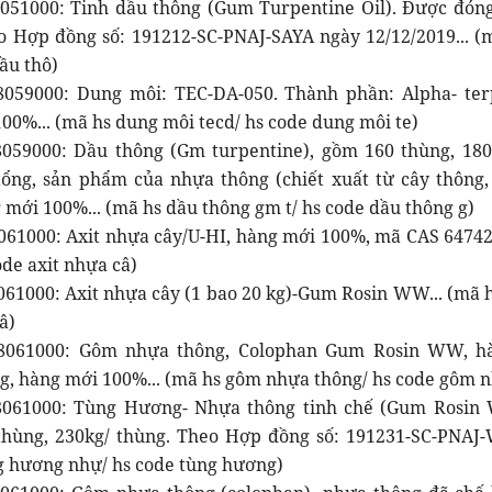
051000: Tinh dầu thông (Gum Turpentine Oil). Được đóng
o Hợp đồng số: 191212-SC-PNAJ-SAYA ngày 12/12/2019... (m
ầu thô)
059000: Dung môi: TEC-DA-050. Thành phần: Alpha- terp
00%... (mã hs dung môi tecd/ hs code dung môi te)
059000: Dầu thông (Gm turpentine), gồm 160 thùng, 180 
tổng, sản phẩm của nhựa thông (chiết xuất từ cây thôn
g mới 100%... (mã hs dầu thông gm t/ hs code dầu thông g)
061000: Axit nhựa cây/U-HI, hàng mới 100%, mã CAS 64742-
ode axit nhựa câ)
061000: Axit nhựa cây (1 bao 20 kg)-Gum Rosin WW... (mã h
â)
8061000: Gôm nhựa thông, Colophan Gum Rosin WW, hà
g, hàng mới 100%... (mã hs gôm nhựa thông/ hs code gôm n
8061000: Tùng Hương- Nhựa thông tinh chế (Gum Rosin
thùng, 230kg/ thùng. Theo Hợp đồng số: 191231-SC-PNAJ-
g hương nhự/ hs code tùng hương)