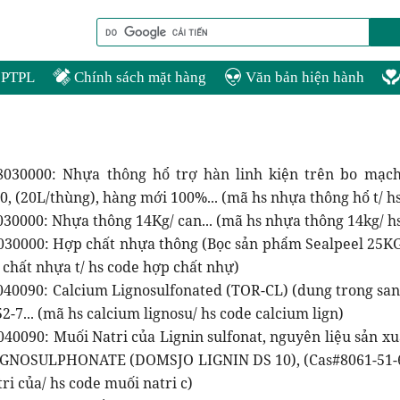
PTPL
Chính sách mặt hàng
Văn bản hiện hành
030000: Nhựa thông hổ trợ hàn linh kiện trên bo mạch
, (20L/thùng), hàng mới 100%... (mã hs nhựa thông hổ t/ h
030000: Nhựa thông 14Kg/ can... (mã hs nhựa thông 14kg/ h
030000: Hợp chất nhựa thông (Bọc sản phẩm Sealpeel 25KG
 chất nhựa t/ hs code hợp chất nhự)
040090: Calcium Lignosulfonated (TOR-CL) (dung trong san 
2-7... (mã hs calcium lignosu/ hs code calcium lign)
040090: Muối Natri của Lignin sulfonat, nguyên liệu sản x
GNOSULPHONATE (DOMSJO LIGNIN DS 10), (Cas#8061-51-6)
ri của/ hs code muối natri c)