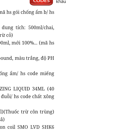
khẩu
mã hs gói chống ẩm b/ hs
dung tích: 500ml/chai,
rừ cỏ)
0ml, mới 100%... (mã hs
pound, màu trắng, độ PH
hống ẩm/ hs code miếng
ZING LIQUID 34ML (40
 đuỗi/ hs code chất xông
)(Thuốc trừ côn trùng)
sâ)
gon coil SMO LVD SHK6