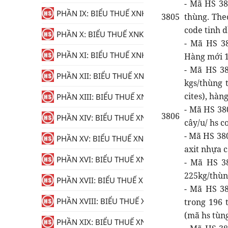
- Mã HS 38
PHẦN IX: BIỂU THUẾ XNK
3805
thùng. The
code tinh d
PHẦN X: BIỂU THUẾ XNK
- Mã HS 38
PHẦN XI: BIỂU THUẾ XNK
Hàng mới 1
- Mã HS 38
PHẦN XII: BIỂU THUẾ XNK
kgs/thùng 
cites), hàn
PHẦN XIII: BIỂU THUẾ XNK
- Mã HS 38
3806
PHẦN XIV: BIỂU THUẾ XNK
cây/u/ hs c
- Mã HS 38
PHẦN XV: BIỂU THUẾ XNK
axit nhựa c
PHẦN XVI: BIỂU THUẾ XNK
- Mã HS 3
225kg/thùn
PHẦN XVII: BIỂU THUẾ XNK
- Mã HS 3
PHẦN XVIII: BIỂU THUẾ XNK
trong 196 
(mã hs tùn
PHẦN XIX: BIỂU THUẾ XNK