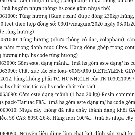
061000: Gôm nhựa thông (colophan)- nhựa thông đã chế 
. (mã hs gôm nhựa thông/ hs code gôm nhựa thô)
061000: Tùng hương (Gum rosin) được đóng 230kg/thùng,
20 feet theo hợp đồng số: 0301/vinagum/2020 ngày 03/01/2
de tùng hương)
061000: Tùng hương (nhựa thông cô đặc, colopham), sả
 nằm trong danh mục Cites. Hàng đóng ghép trong conta
g hương nhự/ hs code tùng hương)
063090: Gôm este, dạng mảnh... (mã hs gôm este dạng/ hs c
063090: Chất xúc tác các loại- 60NS/R60 DIETHYLENE GL
/2012, hàng không phải TC, HC NH(CLH của TK 10302109975
mã hs chất xúc tác cá/ hs code chất xúc tác)
063090: Gôm este dạng mãnh (1 bao 20 kg)-Resin commin
gs pack-Haritac F85... (mã hs gôm este dạng m/ hs code gôm
069010: Nhựa cây thông đã nấu chảy thành dạng khối GA
dẻo. Số CAS: 8050-26-8. Hàng mới 100%.... (mã hs nhựa cây
069090: Nguyên liệu dùng làm chất kết dính sản xuất k