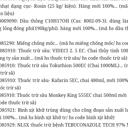
hạt dạng cục- Rosin (25 kg/ kiện). Hàng mới 100%... (mã
n liệu)
069090: Dầu thông C10H17OH (Cas: 8002-09-3). dùng là
 lỏng đóng phi(190kg/phi). hàng mới 100%... (mã hs dầu t
085290: Miếng chống mốc... (mã hs miếng chống mốc/ hs c
85910: Thuốc trừ sâu: VIDECI 2. 5 EC. Chai thủy tinh 100c
g ty sản xuất... (mã hs thuốc trừ sâu/ hs code thuốc trừ sâ)
085910: Thuốc trừ sâu Tokuthion 500EC (Chai 1000ML)... (m
trừ sâ)
085910: Thuốc trừ sâu- Kafarin 5EC, chai 480ml, mới 100%.
ốc trừ sâ)
085910: Thuốc trừ sâu Monkey King 555EC chai 500ml mới 1
ode thuốc trừ sâ)
085921: Bình xịt khử trùng dùng cho công đoạn sản xuất l
100%... (mã hs bình xịt khử tr/ hs code bình xịt khử)
085929: NLSX thuốc trừ bệnh TEBUCONAZOLE TECH 97% MIN