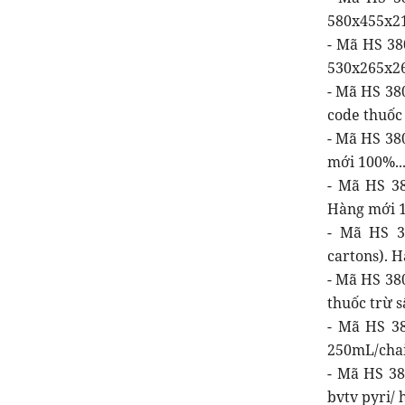
580x455x21
- Mã HS 38
530x265x26
- Mã HS 380
code thuốc 
- Mã HS 38
mới 100%...
- Mã HS 38
Hàng mới 1
- Mã HS 3
cartons). H
- Mã HS 38
thuốc trừ s
- Mã HS 3
250mL/chai)
- Mã HS 38
bvtv pyri/ 