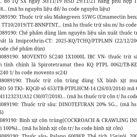
 do TQ SX ngày 30/11/19 HSD 29/11/21 hàng phù hợp 
8... (mã hs nguyên liệu để/ hs code nguyên liệu)
089190: Thuốc trừ sâu Makegreen 55WG (Emamectin benz
 TT10/2019/TT-BNNPTNT... (mã hs thuốc trừ sâu m/ hs code 
089190: Chế phẩm dùng làm nguyên liệu sản xuất thuốc tr
hất là Imiprothrin-CT: 2025-KQ/TCHQ/PTPLMN (22/12/20
 code chế phẩm dùn)
8089190: MOVENTO SC240 1X1000L IBC VN- thuốc trừ sâ
 tính chính là Spirotetramat theo KQ PTPL 0062/TB-KĐ4
240 1/ hs code movento sc24)
8089190: Thuốc trừ côn trùng dùng SX bình xịt m
O 50 TK)- KQGĐ số 653/TB-PTPLHCM-14 (26/03/2014) mã C
41123231/A12 (30/07/2018)... (mã hs thuốc trừ côn t/ hs cod
089190: Thuốc trừ sâu: DINOTEFURAN 20% SG... (mã hs 
â)
8089190: Bình xịt côn trùng(COCKROACH & CRAWLING IN
 100%)... (mã hs bình xịt côn tr/ hs code bình xịt côn)
089190: Thuốc sâu- Palano 600WP. Thể tích 15g/gói, 200