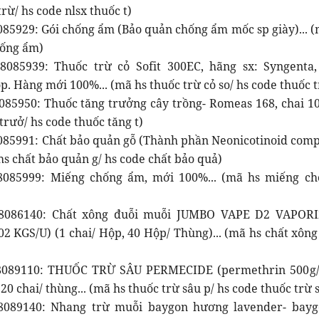
trừ/ hs code nlsx thuốc t)
085929: Gói chống ẩm (Bảo quản chống ẩm mốc sp giày)... (
hống ẩm)
085939: Thuốc trừ cỏ Sofit 300EC, hãng sx: Syngenta, 
p. Hàng mới 100%... (mã hs thuốc trừ cỏ so/ hs code thuốc t
085950: Thuốc tăng trưởng cây trồng- Romeas 168, chai 10
trưở/ hs code thuốc tăng t)
085991: Chất bảo quản gỗ (Thành phần Neonicotinoid com
ã hs chất bảo quản g/ hs code chất bảo quả)
8085999: Miếng chống ẩm, mới 100%... (mã hs miếng c
8086140: Chất xông đuỗi muỗi JUMBO VAPE D2 VAPORI
2 KGS/U) (1 chai/ Hộp, 40 Hộp/ Thùng)... (mã hs chất xông
8089110: THUỐC TRỪ SÂU PERMECIDE (permethrin 500g/l
20 chai/ thùng... (mã hs thuốc trừ sâu p/ hs code thuốc trừ 
8089140: Nhang trừ muỗi baygon hương lavender- bay