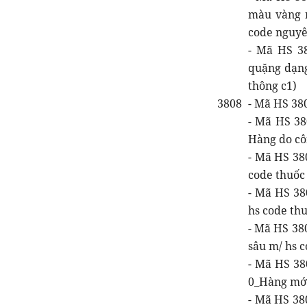
màu vàng n
code nguyê
- Mã HS 38
quặng dạng
thông c1)
3808
- Mã HS 38
- Mã HS 380
Hàng do côn
- Mã HS 38
code thuốc 
- Mã HS 38
hs code thu
- Mã HS 38
sâu m/ hs c
- Mã HS 38
0_Hàng mới 
- Mã HS 38