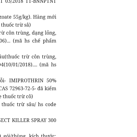
TT 03/2018 TT-BNNPTNT
oate 55g/kg). Hàng mới
thuốc trừ sâ)
ừ côn trùng, dạng lỏng,
06)... (mã hs chế phẩm
u(thuốc trừ côn trùng,
(10/01/2018).... (mã hs
uỗi- IMIPROTHRIN 50%
AS 72963-72-5- đã kiểm
e thuốc trừ cô)
thuốc trừ sâu/ hs code
SECT KILLER SPRAY 300
 gói/thùng, kích thước: