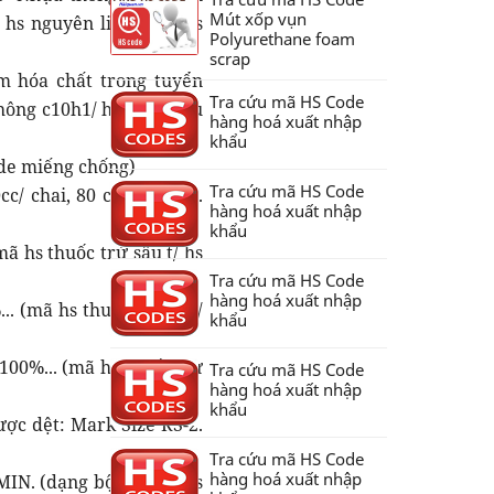
Mút xốp vụn
 hs nguyên liệu dùn/ hs
Polyurethane foam
scrap
m hóa chất trong tuyển
Tra cứu mã HS Code
hông c10h1/ hs code dầu
hàng hoá xuất nhập
khẩu
ode miếng chống)
Tra cứu mã HS Code
c/ chai, 80 chai/ thùng.
hàng hoá xuất nhập
khẩu
ã hs thuốc trừ sâu t/ hs
Tra cứu mã HS Code
hàng hoá xuất nhập
.. (mã hs thuốc trừ sâu/
khẩu
00%... (mã hs thuốc trừ
Tra cứu mã HS Code
hàng hoá xuất nhập
khẩu
ược dệt: Mark Size RS-2.
Tra cứu mã HS Code
hàng hoá xuất nhập
. (dạng bột)... (mã hs