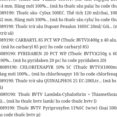
4 mm. Hàng mới 100%... (mã hs thuốc sâu pala/ hs code thu
089190: Thuốc sâu- Cylux 500EC. Thể tích 120 ml/chai, 100
2 mm. Hàng mới 100%... (mã hs thuốc sâu cylu/ hs code thu
89190: Thuốc trừ sâu Dupont Pexalon 160SC 20ml/ Gói... (m
trừ sâ)
089190: CARBARYL 85 PCT WP (Thuốc BVTV)(400g x 40 alu. 
 (mã hs carbaryl 85 pct/ hs code carbaryl 85)
089190: PYRIDABEN 20 PCT WP (Thuốc BVTV)(250g x 60 a
00%... (mã hs pyridaben 20 pc/ hs code pyridaben 20)
8089190: CHLORFENAPYR 10% SC (Thuốc BVTV)(1000ml 
àng mới 100%... (mã hs chlorfenapyr 10/ hs code chlorfena
089190: Thuốc trừ sâu QUINALPHOS 25 EC-200Ltr... (mã hs 
â)
8089190: Thuốc BVTV Lambda-Cyhalothrin + Thiamethoxa
... (mã hs thuốc bvtv lamb/ hs code thuốc bvtv l)
089190: Thuốc BVTV Pyriproxyfen 11%SC (w/w) (loại 500m
hs code thuốc bvtv p)