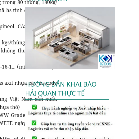
 trong 80 thùng, 180kg/
ã hs tinh dầu thông/ hs
ineol. CAS no: 98-55-5.
kgs/thùng tịnh, 197. 50
g, không thuộc danh mục
16-1... (mã hs axit nhựa
s axit nhựa cây/ hs code
HƯỚNG DẪN KHAI BÁO
HẢI QUAN THỰC TẾ
ng Việt Nam sản xuất,
hựa thô)
 WW Grade). Được đóng
WETE ngày 31/12/2019...