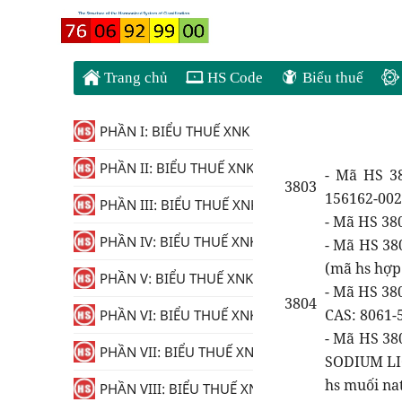
Trang chủ
HS Code
Biểu thuế
PHẦN I: BIỂU THUẾ XNK
PHẦN II: BIỂU THUẾ XNK
- Mã HS 38
3803
156162-0020
PHẦN III: BIỂU THUẾ XNK
- Mã HS 38
PHẦN IV: BIỂU THUẾ XNK
- Mã HS 38
(mã hs hợp
PHẦN V: BIỂU THUẾ XNK
- Mã HS 38
3804
CAS: 8061-5
PHẦN VI: BIỂU THUẾ XNK
- Mã HS 38
PHẦN VII: BIỂU THUẾ XNK
SODIUM LI
hs muối nat
PHẦN VIII: BIỂU THUẾ XNK