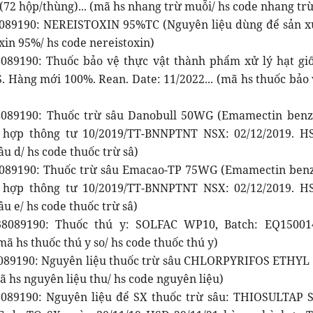
(72 hộp/thùng)... (mã hs nhang trừ muỗi/ hs code nhang tr
089190: NEREISTOXIN 95%TC (Nguyên liệu dùng để sản xuấ
xin 95%/ hs code nereistoxin)
8089190: Thuốc bảo vệ thực vật thành phẩm xử lý hạt 
. Hàng mới 100%. Rean. Date: 11/2022... (mã hs thuốc bảo 
8089190: Thuốc trừ sâu Danobull 50WG (Emamectin benz
hợp thông tư 10/2019/TT-BNNPTNT NSX: 02/12/2019. HSD
âu d/ hs code thuốc trừ sâ)
089190: Thuốc trừ sâu Emacao-TP 75WG (Emamectin benz
hợp thông tư 10/2019/TT-BNNPTNT NSX: 02/12/2019. HSD
âu e/ hs code thuốc trừ sâ)
8089190: Thuốc thú y: SOLFAC WP10, Batch: EQ15001
(mã hs thuốc thú y so/ hs code thuốc thú y)
089190: Nguyên liệu thuốc trừ sâu CHLORPYRIFOS ETHYL 
ã hs nguyên liệu thu/ hs code nguyên liệu)
8089190: Nguyên liệu để SX thuốc trừ sâu: THIOSULTA