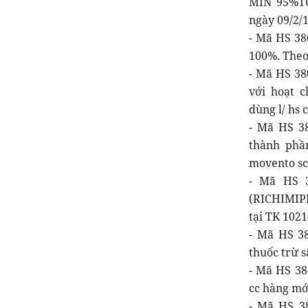
MIN 95%TC
ngày 09/2/1
- Mã HS 38
100%. Theo
- Mã HS 38
với hoạt c
dùng l/ hs
- Mã HS 3
thành phần
movento sc
- Mã HS 3
(RICHIMIPR
tại TK 1021
- Mã HS 38
thuốc trừ s
- Mã HS 3
cc hàng mới
- Mã HS 38