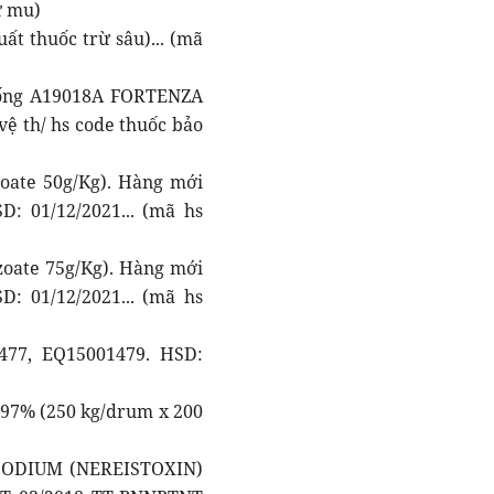
ừ mu)
t thuốc trừ sâu)... (mã
giống A19018A FORTENZA
vệ th/ hs code thuốc bảo
oate 50g/Kg). Hàng mới
: 01/12/2021... (mã hs
oate 75g/Kg). Hàng mới
: 01/12/2021... (mã hs
477, EQ15001479. HSD:
97% (250 kg/drum x 200
P SODIUM (NEREISTOXIN)