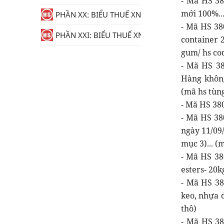
- Mã HS 38
mới 100%..
PHẦN XX: BIỂU THUẾ XNK
- Mã HS 38
PHẦN XXI: BIỂU THUẾ XNK
container 
gum/ hs co
- Mã HS 38
Hàng không
(mã hs tùn
- Mã HS 38
- Mã HS 38
ngày 11/09
mục 3)... (
- Mã HS 38
esters- 20k
- Mã HS 38
keo, nhựa 
thô)
- Mã HS 38