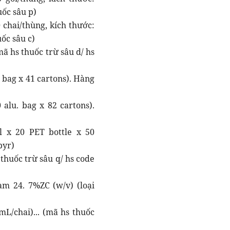
ốc sâu p)
 chai/thùng, kích thước:
ốc sâu c)
ã hs thuốc trừ sâu d/ hs
bag x 41 cartons). Hàng
lu. bag x 82 cartons).
x 20 PET bottle x 50
pyr)
thuốc trừ sâu q/ hs code
m 24. 7%ZC (w/v) (loại
L/chai)... (mã hs thuốc