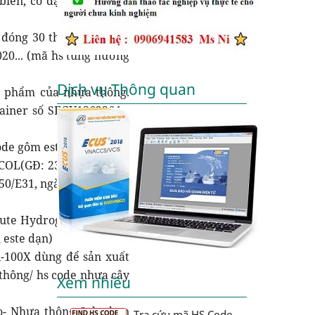
biến, cô đặc cứng, hàng
 đóng 30 thùng trong 01
020... (mã hs tùng hương
Dịch vụ Thông quan
n phẩm của nhựa thông.
iner số SEGU1362364...
ode gôm este dạ)
YCOL(GĐ: 2396/N3. 12/TĐ
0/E31, ngày 02/12/2019,
ute Hydrogenated rosin
 este dạn)
-100X dùng để sản xuất
 thông/ hs code nhựa cây
Xem nhiều
eo- Nhựa thông-Colophan
Tra cứu mã HS Code