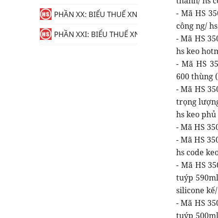
thành/ hs c
- Mã HS 35
PHẦN XX: BIỂU THUẾ XNK
công ng/ h
PHẦN XXI: BIỂU THUẾ XNK
- Mã HS 35
hs keo hotm
- Mã HS 35
600 thùng (
- Mã HS 350
trọng lượn
hs keo phủ 
- Mã HS 350
- Mã HS 350
hs code keo
- Mã HS 350
tuýp 590ml
silicone kế
- Mã HS 350
tuýp 500ml