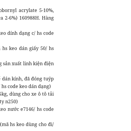
obornyl acrylate 5-10%,
ica 2-6%) 160988H. Hàng
eo dính dạng c/ hs code
 hs keo dán giấy 50/ hs
g sản xuất linh kiện điện
ể dán kính, đã đóng tuýp
/ hs code keo dán dạng)
kg, dùng cho xe ô tô tải
ty n250)
keo nước e7146/ hs code
(mã hs keo dùng cho đi/