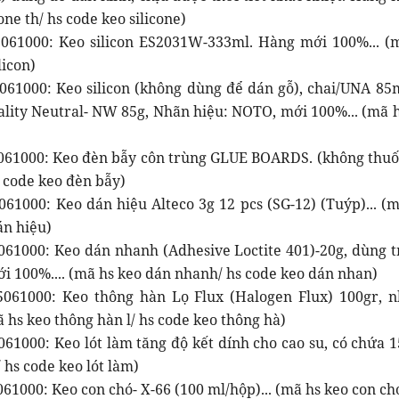
cone th/ hs code keo silicone)
061000: Keo silicon ES2031W-333ml. Hàng mới 100%... (mã
licon)
061000: Keo silicon (không dùng để dán gỗ), chai/UNA 
lity Neutral- NW 85g, Nhãn hiệu: NOTO, mới 100%... (mã hs
061000: Keo đèn bẫy côn trùng GLUE BOARDS. (không thuốc 
s code keo đèn bẫy)
61000: Keo dán hiệu Alteco 3g 12 pcs (SG-12) (Tuýp)... (m
án hiệu)
061000: Keo dán nhanh (Adhesive Loctite 401)-20g, dùng 
ới 100%.... (mã hs keo dán nhanh/ hs code keo dán nhan)
061000: Keo thông hàn Lọ Flux (Halogen Flux) 100gr, 
ã hs keo thông hàn l/ hs code keo thông hà)
61000: Keo lót làm tăng độ kết dính cho cao su, có chứa 1
/ hs code keo lót làm)
61000: Keo con chó- X-66 (100 ml/hộp)... (mã hs keo con chó