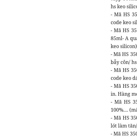
hs keo sili
- Mã HS 35
code keo si
- Mã HS 35
85ml- A qua
keo silicon)
- Mã HS 35
bẫy côn/ h
- Mã HS 350
code keo d
- Mã HS 35
in. Hàng m
- Mã HS 35
100%.... (m
- Mã HS 350
lót làm tăn
- Mã HS 350