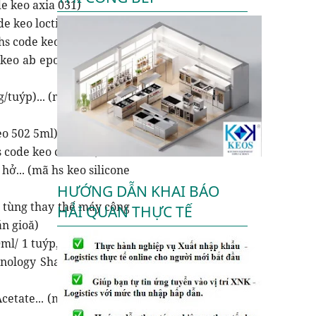
de keo axia 031)
de keo loctite)
 hs code keo priner n)
 keo ab epoxy 1/ hs code
tuýp)... (mã hs keo hàn
eo 502 5ml)
s code keo con chó)
ở... (mã hs keo silicone
HƯỚNG DẪN KHAI BÁO
ụ tùng thay thế máy công
HẢI QUAN THỰC TẾ
án gioă)
ml/ 1 tuýp, dùng để dán
ology Shares Co. , Ltd,
cetate... (mã hs keo 502