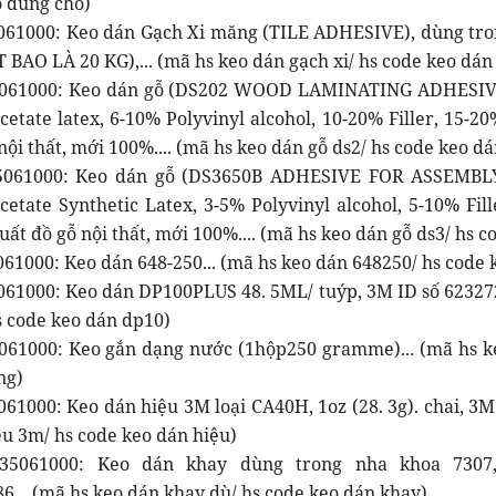
o dùng cho)
061000: Keo dán Gạch Xi măng (TILE ADHESIVE), dùng tr
BAO LÀ 20 KG),... (mã hs keo dán gạch xi/ hs code keo dán
5061000: Keo dán gỗ (DS202 WOOD LAMINATING ADHESIVE
cetate latex, 6-10% Polyvinyl alcohol, 10-20% Filler, 15-
nội thất, mới 100%.... (mã hs keo dán gỗ ds2/ hs code keo dá
5061000: Keo dán gỗ (DS3650B ADHESIVE FOR ASSEMBLY
acetate Synthetic Latex, 3-5% Polyvinyl alcohol, 5-10% Fi
uất đồ gỗ nội thất, mới 100%.... (mã hs keo dán gỗ ds3/ hs c
61000: Keo dán 648-250... (mã hs keo dán 648250/ hs code 
061000: Keo dán DP100PLUS 48. 5ML/ tuýp, 3M ID số 623272
s code keo dán dp10)
061000: Keo gắn dạng nước (1hộp250 gramme)... (mã hs k
ng)
61000: Keo dán hiệu 3M loại CA40H, 1oz (28. 3g). chai, 3M
ệu 3m/ hs code keo dán hiệu)
5061000: Keo dán khay dùng trong nha khoa 7307,
6... (mã hs keo dán khay dù/ hs code keo dán khay)