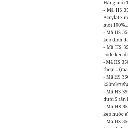
Hàng mới 1
- Mã HS 35
Acrylate m
mới 100%..
- Mã HS 35
keo dính d
- Mã HS 35
code keo d
- Mã HS 350
thoại... (mã
- Mã HS 35
250ml/tuýp
- Mã HS 350
dưới 5 tấn
- Mã HS 35
keo nước e
- Mã HS 35