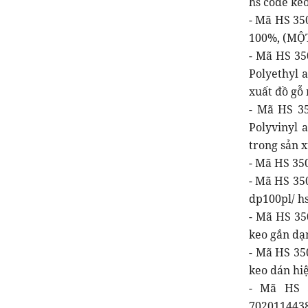
hs code ke
- Mã HS 35
100%, (MỘT 
- Mã HS 3
Polyethyl a
xuất đồ gỗ 
- Mã HS 3
Polyvinyl 
trong sản x
- Mã HS 350
- Mã HS 35
dp100pl/ h
- Mã HS 35
keo gắn dạ
- Mã HS 350
keo dán hi
- Mã HS 3
7020114438