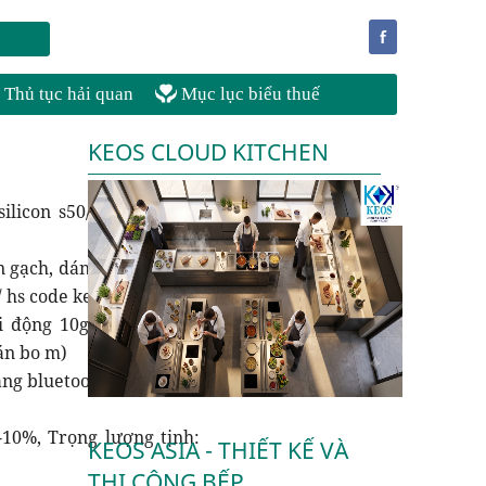
f
Thủ tục hải quan
Mục lục biểu thuế
KEOS CLOUD KITCHEN
ilicon s50/ hs code keo
 gạch, dán kính), model
/ hs code keo xây dựng)
 động 10g/cái- XV6842-
án bo m)
bằng bluetooth Miao Miao
10%, Trọng lượng tịnh:
KEOS ASIA - THIẾT KẾ VÀ
THI CÔNG BẾP