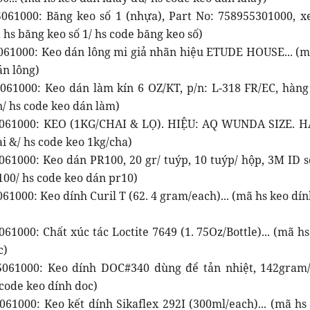
061000: Băng keo số 1 (nhựa), Part No: 758955301000, xe
 hs băng keo số 1/ hs code băng keo số)
061000: Keo dán lông mi giả nhãn hiệu ETUDE HOUSE... (mã
án lông)
061000: Keo dán làm kín 6 OZ/KT, p/n: L-318 FR/EC, hàng
n/ hs code keo dán làm)
5061000: KEO (1KG/CHAI & LỌ). HIỆU: AQ WUNDA SIZE. H
i &/ hs code keo 1kg/cha)
061000: Keo dán PR100, 20 gr/ tuýp, 10 tuýp/ hộp, 3M ID 
100/ hs code keo dán pr10)
61000: Keo dính Curil T (62. 4 gram/each)... (mã hs keo dín
61000: Chất xúc tác Loctite 7649 (1. 75Oz/Bottle)... (mã hs
c)
061000: Keo dính DOC#340 dùng để tản nhiệt, 142gram/t
 code keo dính doc)
61000: Keo kết dính Sikaflex 292I (300ml/each)... (mã hs 