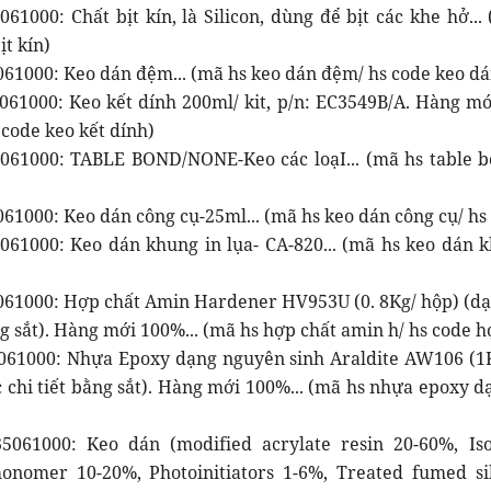
61000: Chất bịt kín, là Silicon, dùng để bịt các khe hở... 
ịt kín)
061000: Keo dán đệm... (mã hs keo dán đệm/ hs code keo d
061000: Keo kết dính 200ml/ kit, p/n: EC3549B/A. Hàng mớ
 code keo kết dính)
061000: TABLE BOND/NONE-Keo các loạI... (mã hs table b
61000: Keo dán công cụ-25ml... (mã hs keo dán công cụ/ hs
061000: Keo dán khung in lụa- CA-820... (mã hs keo dán k
061000: Hợp chất Amin Hardener HV953U (0. 8Kg/ hộp) (dạ
ng sắt). Hàng mới 100%... (mã hs hợp chất amin h/ hs code 
061000: Nhựa Epoxy dạng nguyên sinh Araldite AW106 (1
c chi tiết bằng sắt). Hàng mới 100%... (mã hs nhựa epoxy 
061000: Keo dán (modified acrylate resin 20-60%, Iso
onomer 10-20%, Photoinitiators 1-6%, Treated fumed si