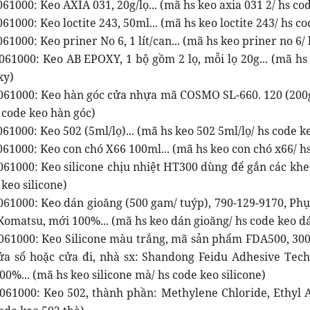
61000: Keo AXIA 031, 20g/lọ... (mã hs keo axia 031 2/ hs co
61000: Keo loctite 243, 50ml... (mã hs keo loctite 243/ hs co
61000: Keo priner No 6, 1 lít/can... (mã hs keo priner no 6/
061000: Keo AB EPOXY, 1 bộ gồm 2 lọ, mỗi lọ 20g... (mã hs
xy)
061000: Keo hàn góc cửa nhựa mã COSMO SL-660. 120 (200g/
 code keo hàn góc)
61000: Keo 502 (5ml/lọ)... (mã hs keo 502 5ml/lọ/ hs code k
61000: Keo con chó X66 100ml... (mã hs keo con chó x66/ h
61000: Keo silicone chịu nhiệt HT300 dùng để gắn các khe h
 keo silicone)
061000: Keo dán gioăng (500 gam/ tuýp), 790-129-9170, Ph
Komatsu, mới 100%... (mã hs keo dán gioăng/ hs code keo d
061000: Keo Silicone màu trắng, mã sản phẩm FDA500, 300
ửa sổ hoặc cửa đi, nhà sx: Shandong Feidu Adhesive Techn
0%... (mã hs keo silicone mà/ hs code keo silicone)
061000: Keo 502, thành phần: Methylene Chloride, Ethyl A