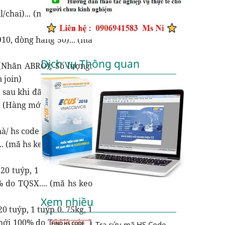
chai)... (mã hs keo dán
10, dòng hàng 50)... (mã
Dịch vụ Thông quan
 (Nhãn ABRO); Số lượng:
 join)
 sau khi đã quét mực in,
 (Hàng mới 100%)... (mã
à/ hs code keo 502 32g)
. (mã hs keo trylaner al/
0 tuýp, 1 tuýp 0. 8kg, 1
 do TQSX.... (mã hs keo
Xem nhiều
0 tuýp, 1 tuýp 0. 75kg, 1
 mới 100% do TQSX... (mã
Tra cứu mã HS Code