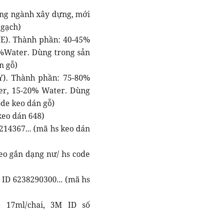
ong ngành xây dựng, mới
 gạch)
). Thành phần: 40-45%
20%Water. Dùng trong sản
n gỗ)
). Thành phần: 75-80%
ller, 15-20% Water. Dùng
ode keo dán gỗ)
keo dán 648)
14367... (mã hs keo dán
eo gắn dạng nư/ hs code
 ID 6238290300... (mã hs
 17ml/chai, 3M ID số