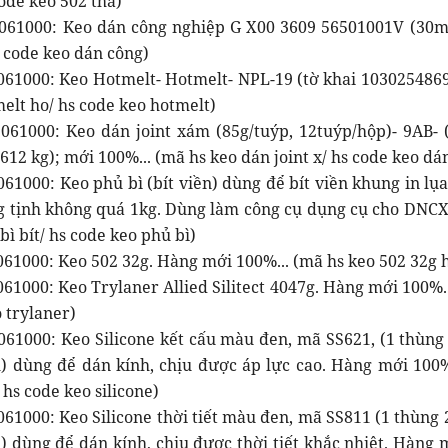
ode keo 502 thà)
061000: Keo dán công nghiệp G X00 3609 56501001V (30ml/
s code keo dán công)
061000: Keo Hotmelt- Hotmelt- NPL-19 (tờ khai 1030254869
elt ho/ hs code keo hotmelt)
061000: Keo dán joint xám (85g/tuýp, 12tuýp/hộp)- 9AB-
612 kg); mới 100%... (mã hs keo dán joint x/ hs code keo dán
61000: Keo phủ bì (bít viền) dùng để bít viền khung in lụa
g tịnh không quá 1kg. Dùng làm công cụ dụng cụ cho DNCX
bì bít/ hs code keo phủ bì)
61000: Keo 502 32g. Hàng mới 100%... (mã hs keo 502 32g h
61000: Keo Trylaner Allied Silitect 4047g. Hàng mới 100%..
 trylaner)
61000: Keo Silicone kết cấu màu đen, mã SS621, (1 thùng 2
) dùng để dán kính, chịu được áp lực cao. Hàng mới 100%
/ hs code keo silicone)
61000: Keo Silicone thời tiết màu đen, mã SS811 (1 thùng 2
) dùng để dán kính, chịu được thời tiết khắc nhiệt. Hàng