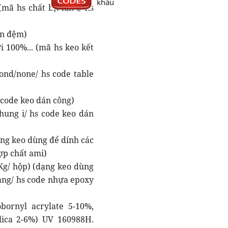
khẩu
(mã hs chất bịt kín l/ hs
án đệm)
i 100%... (mã hs keo kết
ond/none/ hs code table
 code keo dán công)
hung i/ hs code keo dán
ng keo dùng để dính các
hợp chất ami)
Kg/ hộp) (dạng keo dùng
dạng/ hs code nhựa epoxy
bornyl acrylate 5-10%,
lica 2-6%) UV 160988H.