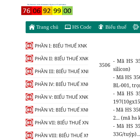
Trang chủ
HS Code
Biểu thuế
PHẦN I: BIỂU THUẾ XNK
PHẦN II: BIỂU THUẾ XNK
- Mã HS 35
3506
silicon)
PHẦN III: BIỂU THUẾ XNK
- Mã HS 35
PHẦN IV: BIỂU THUẾ XNK
BL-001, trọ
- Mã HS 3
PHẦN V: BIỂU THUẾ XNK
197(10gx15
- Mã HS 35
PHẦN VI: BIỂU THUẾ XNK
2... (mã hs
PHẦN VII: BIỂU THUẾ XNK
- Mã HS 35
33G/tuýp)..
PHẦN VIII: BIỂU THUẾ XNK