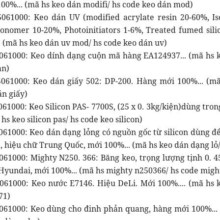
00%... (mã hs keo dán modifi/ hs code keo dán mod)
061000: Keo dán UV (modified acrylate resin 20-60%, Is
onomer 10-20%, Photoinitiators 1-6%, Treated fumed sil
. (mã hs keo dán uv mod/ hs code keo dán uv)
061000: Keo dính dạng cuộn mã hàng EA124937... (mã hs k
ạn)
061000: Keo dán giấy 502: DP-200. Hàng mới 100%... (mã
án giấy)
61000: Keo Silicon PAS- 7700S, (25 x 0. 3kg/kiện)dùng tron
 hs keo silicon pas/ hs code keo silicon)
061000: Keo dán dạng lỏng có nguồn gốc từ silicon dùng đ
, hiệu chữ Trung Quốc, mới 100%... (mã hs keo dán dạng lỏ
61000: Mighty N250. 366: Băng keo, trọng lượng tịnh 0. 45
 Hyundai, mới 100%... (mã hs mighty n250366/ hs code migh
061000: Keo nước E7146. Hiệu DeLi. Mới 100%.... (mã hs 
71)
061000: Keo dùng cho đinh phản quang, hàng mới 100%... 