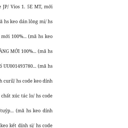
 JP/ Vios 1. 5E MT, mới
 hs keo dán lông mi/ hs
 mới 100%... (mã hs keo
ÀNG MỚI 100%... (mã hs
số UU001493780... (mã hs
h curil/ hs code keo dính
 chất xúc tác lo/ hs code
uýp... (mã hs keo dính
keo kết dính si/ hs code