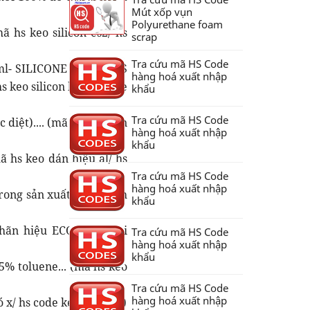
Mút xốp vụn
Polyurethane foam
 hs keo silicon es2/ hs
scrap
Tra cứu mã HS Code
85ml- SILICONE SEALANTS
hàng hoá xuất nhập
 keo silicon kh/ hs code
khẩu
Tra cứu mã HS Code
diệt).... (mã hs keo đèn
hàng hoá xuất nhập
khẩu
ã hs keo dán hiệu al/ hs
Tra cứu mã HS Code
hàng hoá xuất nhập
trong sản xuất tấm mạch
khẩu
nhãn hiệu ECOJOIN, mới
Tra cứu mã HS Code
hàng hoá xuất nhập
khẩu
5% toluene... (mã hs keo
Tra cứu mã HS Code
hàng hoá xuất nhập
 x/ hs code keo con chó)