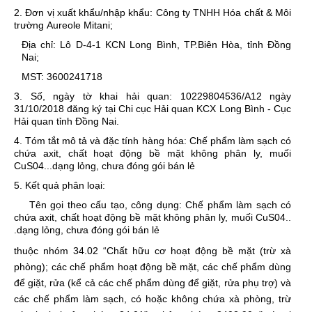
2. Đơn vị xuất khẩu/nhập khẩu:
Công ty TNHH Hóa chất & Môi
trường Aureole Mitani;
Địa chỉ: Lô D-4-1 KCN Long Bình, TP.Biên Hòa, tỉnh Đồng
Nai;
MST: 3600241718
3. Số, ngày tờ khai hải quan:
10229804536/A12 ngày
31/10/2018 đăng ký tại Chi cục Hải quan KCX Long Bình - Cục
Hải quan tỉnh Đồng Nai.
4. Tóm tắt mô tả và đặc tính hàng hóa:
Chế phẩm làm sạch có
chứa axit, chất hoạt động bề mặt không phân ly, muối
CuS04...dạng lỏng, chưa đóng gói bán
lẻ
5. Kết quả phân loại:
Tên gọi theo cấu tạo, công dụng: Chế phẩm làm sạch có
chứa axit, chất hoạt động bề mặt không phân ly, muối CuS04..
.dạng lỏng, chưa đóng gói bán lẻ
thuộc nhóm
34.02
“
Chất hữu cơ hoạt động bề mặt (trừ xà
phòng); các chế phẩm hoạt động bề mặt, các chế phẩm dùng
để giặt, rửa (kể cả các chế phẩm dùng để giặt, rửa phụ trợ) và
các chế phẩm làm sạch, có hoặc không chứa xà phòng, trừ