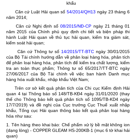
khẩu
Căn cứ Luật Hải quan số
54/2014/QH13
ngày 23 tháng 6
năm 2014;
Căn cứ Nghị định số
08/2015/NĐ-CP
ngày 21 tháng 01
năm 2015 của Chính phủ quy định chi tiết và biện pháp thi
hành Luật Hải quan về thủ tục hải quan, kiểm tra giám sát,
kiểm soát hải quan;
Căn cứ Thông tư số
14/2015/TT-BTC
ngày 30/01/2015
của Bộ Tài chính hướng dẫn về phân loại hàng hóa, phân tích
để phân loại hàng hóa, phân tích để kiểm tra chất lượng, kiểm
tra an toàn thực phẩm; Thông tư số
65/2017/TT-BTC
ngày
27/06/2017 của Bộ Tài chính về việc ban hành Danh mục
hàng hóa xuất khẩu, nhập khẩu Việt Nam;
Trên cơ sở kết quả phân tích của Chi cục Kiểm định Hải
quan 4 tại Thông báo số 148/TB-KĐ4 ngày 31/01/2020 (thay
thế cho Thông báo kết quả phân tích số 1095/TB-KD4 ngày
17/7/2019) và đề nghị của Cục trưởng Cục Thuế xuất nhập
khẩu, Tống cục Hải quan thông báo kết quả phân loại hàng
hóa như sau:
1. Tên hàng theo khai báo:
Chế phẩm xử lý bề mặt không ion
(dạng lỏng) - COPPER GLEAM HS-200KB-1 (mục 6 tờ khai hải
quan)