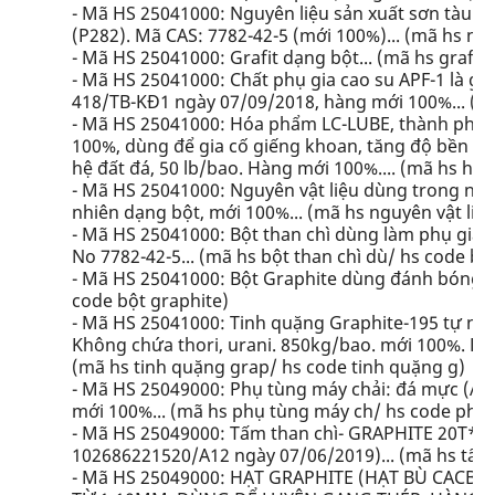
- Mã HS 25041000: Nguyên liệu sản xuất sơn tàu biể
(P282). Mã CAS: 7782-42-5 (mới 100%)... (mã hs ng
- Mã HS 25041000: Grafit dạng bột... (mã hs grafit
- Mã HS 25041000: Chất phụ gia cao su APF-1 là gr
418/TB-KĐ1 ngày 07/09/2018, hàng mới 100%... (mã
- Mã HS 25041000: Hóa phẩm LC-LUBE, thành phần c
100%, dùng để gia cố giếng khoan, tăng độ bền v
hệ đất đá, 50 lb/bao. Hàng mới 100%.... (mã hs hó
- Mã HS 25041000: Nguyên vật liệu dùng trong 
nhiên dạng bột, mới 100%... (mã hs nguyên vật liệu
- Mã HS 25041000: Bột than chì dùng làm phụ gia 
No 7782-42-5... (mã hs bột than chì dù/ hs code bột
- Mã HS 25041000: Bột Graphite dùng đánh bóng kẽ
code bột graphite)
- Mã HS 25041000: Tinh quặng Graphite-195 tự nhi
Không chứa thori, urani. 850kg/bao. mới 100%. Hà
(mã hs tinh quặng grap/ hs code tinh quặng g)
- Mã HS 25049000: Phụ tùng máy chải: đá mực (A18
mới 100%... (mã hs phụ tùng máy ch/ hs code phụ
- Mã HS 25049000: Tấm than chì- GRAPHITE 20T*31
102686221520/A12 ngày 07/06/2019)... (mã hs tấm 
- Mã HS 25049000: HẠT GRAPHITE (HẠT BÙ CAC