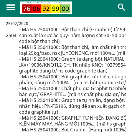
25/02/2020
- Mã HS 25041000: Bột than chì (Graphite) từ 99. 
2504
sản xuất lá cực ắc quy- hàm lượng sắt 30- 50 ppm- 
code bột than chì)
- Mã HS 25041000: Bột than chì, làm chất nền trong 
loại 25kg/bao, nsx JUYEONCNC, mới 100%... (mã hs b
- Mã HS 25041000: Graphite dạng bột NATURAL F
IKV/19036/KNQTL2-CH, TK nhập KNQ: 102795542950
graphite dạng b/ hs code graphite dạn)
- Mã HS 25041000: Bột graphite tự nhiên, dùng để 
phẩm, hàng mới 100%... (mã hs bột graphite tự/ hs
- Mã HS 25041000: Chất phụ gia Graphit tự nhiên, 
bản cực/ GRAPHITE... (mã hs chất phụ gia gr/ hs c
- Mã HS 25041000: Graphite tự nhiên, dạng bột, TP:
nhãn hiệu: PN-FG195, dùng để sản xuất gạch chịu l
code graphite tự)
- Mã HS 25041000: GRAPHIT TỰ NHIÊN DẠNG BỘT
KIỆN MÁY MAY. HÀNG MỚI 100%... (mã hs graphit tự
- Mã HS 25041000: Bột Graphit (Hàng mới 100%)... 