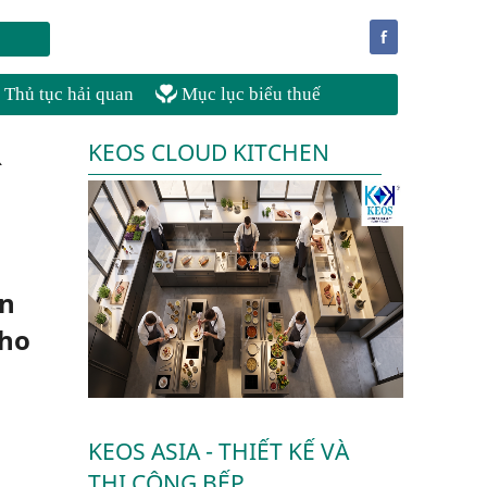
f
Thủ tục hải quan
Mục lục biểu thuế
R
KEOS CLOUD KITCHEN
:
ân
cho
KEOS ASIA - THIẾT KẾ VÀ
THI CÔNG BẾP