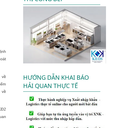
ịnh
soát
HƯỚNG DẪN KHAI BÁO
 về
kiểm
HẢI QUAN THỰC TẾ
 về
-KĐ2
uan