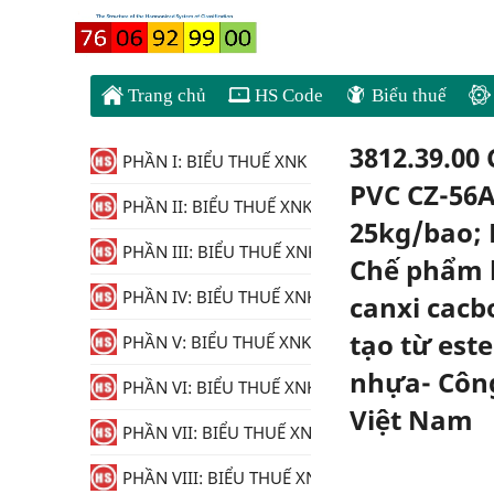
Trang chủ
HS Code
Biểu thuế
3812.39.00
PHẦN I: BIỂU THUẾ XNK
PVC CZ-56A
PHẦN II: BIỂU THUẾ XNK
25kg/bao; 
PHẦN III: BIỂU THUẾ XNK
Chế phẩm h
PHẦN IV: BIỂU THUẾ XNK
canxi cacb
tạo từ est
PHẦN V: BIỂU THUẾ XNK
nhựa- Công
PHẦN VI: BIỂU THUẾ XNK
Việt Nam
PHẦN VII: BIỂU THUẾ XNK
PHẦN VIII: BIỂU THUẾ XNK