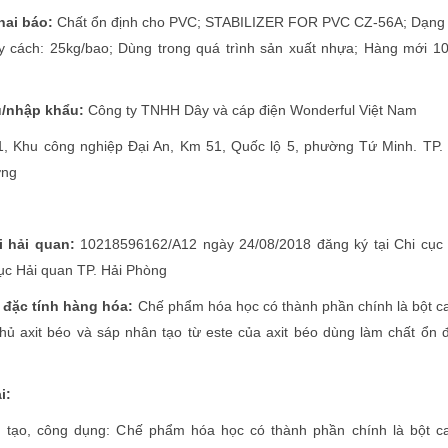
hai báo:
Chất ổn định cho PVC; STABILIZER FOR PVC CZ-56A; Dạng 
y cách: 25kg/bao; Dùng trong quá trình sản xuất nhựa; Hàng mới 1
u/nhập khẩu:
Công ty TNHH Dây và cáp điện Wonderful Việt Nam
21, Khu công nghiệp Đại An, Km 51, Quốc lộ 5, phường Tứ Minh. TP.
ơng
i hải quan:
10218596162/A12 ngày 24/08/2018 đăng ký tại Chi cục 
ục Hải quan TP. Hải Phòng
à đặc tính hàng hóa:
Chế phẩm hóa học có thành phần chính là bột c
hủ axit béo và sáp nhân tạo từ este của axit béo dùng làm chất ổn 
i:
tạo, công dụng: Chế phẩm hóa học có thành phần chính là bột ca