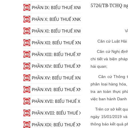
5726/TB-TCHQ ng
PHẦN IX: BIỂU THUẾ XNK
PHẦN X: BIỂU THUẾ XNK
PHẦN XI: BIỂU THUẾ XNK
V
Căn cứ Luật Hải 
PHẦN XII: BIỂU THUẾ XNK
Căn cứ Nghị địn
PHẦN XIII: BIỂU THUẾ XNK
chi tiết và biện phá
PHẦN XIV: BIỂU THUẾ XNK
hải quan;
Căn cứ Thông t
PHẦN XV: BIỂU THUẾ XNK
phân loại hàng hóa,
PHẦN XVI: BIỂU THUẾ XNK
tra an toàn thực p
việc ban hành Danh
PHẦN XVII: BIỂU THUẾ XNK
Trên cơ sở kết quả 
PHẦN XVIII: BIỂU THUẾ XNK
ngày 15/01/2019 và
thông báo kết quả p
PHẦN XIX: BIỂU THUẾ XNK