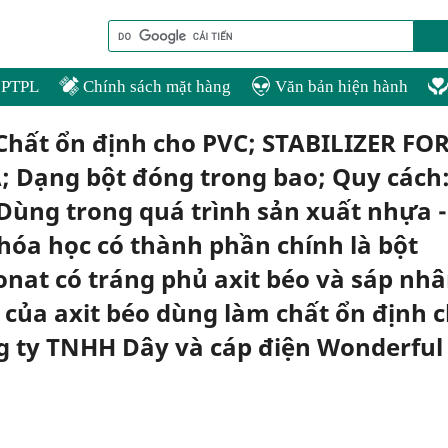
PTPL
Chính sách mặt hàng
Văn bản hiện hành
 Chất ổn định cho PVC; STABILIZER FO
; Dạng bột đóng trong bao; Quy cách
Dùng trong quá trình sản xuất nhựa -
óa học có thành phần chính là bột
onat có tráng phủ axit béo và sáp nh
e của axit béo dùng làm chất ổn định 
 ty TNHH Dây và cáp điện Wonderful