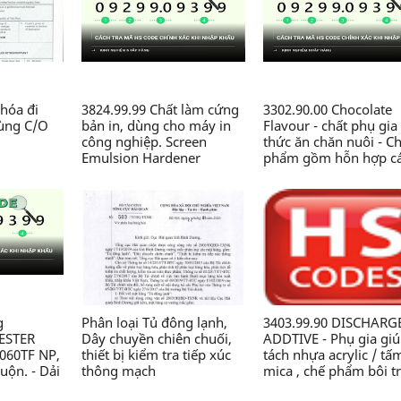
hóa đi
3824.99.99 Chất làm cứng
3302.90.00 Chocolate
dùng C/O
bản in, dùng cho máy in
Flavour - chất phụ gia
công nghiệp. Screen
thức ăn chăn nuôi - C
Emulsion Hardener
phẩm gồm hỗn hợp c
(5kg/pack).99-SM-SH-5 -
chất thơm, Zeolite, sili
Chế phẩm hóa học thành
dioxit,.., dạng bột, đó
phần có chứa Glyoxal, axit
gói 2kg/túi, dùng tro
HCl..., dạng lỏng, dùng
sản xuất thức ăn chăn
trong công nghiệp in -
nuôi - Công ty TNHH 
Công ty TNHH Nhãn mác
CN Chăn nuôi Nguyên
và Bao bì Maxim Việt Nam
Xương
g
Phân loại Tủ đông lạnh,
3403.99.90 DISCHARG
YESTER
Dây chuyền chiên chuối,
ADDTIVE - Phụ gia gi
060TF NP,
thiết bị kiểm tra tiếp xúc
tách nhựa acrylic / tấ
uộn. - Dải
thông mạch
mica , chế phẩm bôi t
 no, loại
có chứa dầu, nguồn g