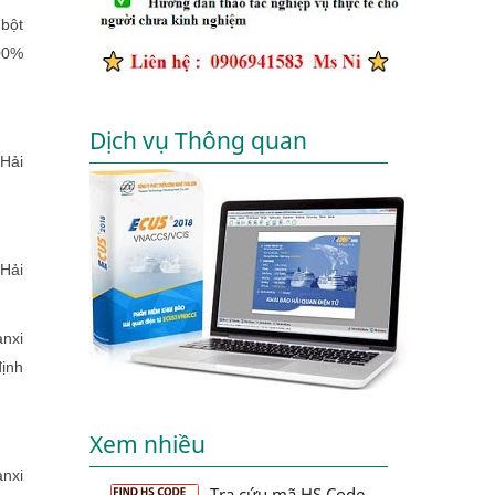
bột
00%
Dịch vụ Thông quan
 Hải
Hải
anxi
định
Xem nhiều
nxi
Tra cứu mã HS Code