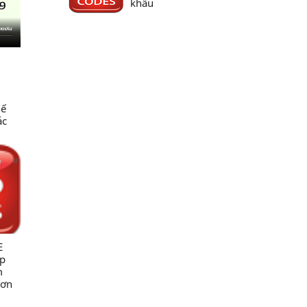
khẩu
hế
ác
c
ng
ng
NN &
E
úp
m
rơn
ốc