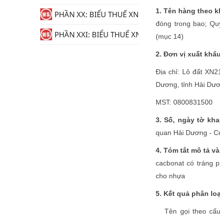
1. Tên hàng theo k
PHẦN XX: BIỂU THUẾ XNK
đóng trong bao; Qu
PHẦN XXI: BIỂU THUẾ XNK
(mục 14)
2. Đơn vị xuất khẩ
Địa chỉ: Lô đất XN
Dương, tỉnh Hải Dư
MST: 0800831500
3. Số, ngày tờ kha
quan Hải Dương - C
4. Tóm tắt mô tả v
cacbonat có tráng p
cho nhựa
5. Kết quả phân loạ
Tên gọi theo cấu 