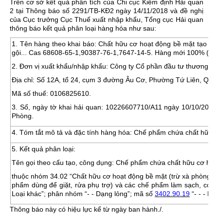
Trên cơ sở kết quả phân tích của Chi cục Kiểm định Hải quan
2 tại Thông báo số 2291/TB-KĐ2 ngày 14/11/2018 và đề nghị
của Cục trưởng Cục Thuế xuất nhập khẩu, Tổng cục Hải quan
thông báo kết quả phân loại hàng hóa như sau:
1.
Tên hàng theo khai báo
: Chất hữu cơ hoạt động bề mặt tạo bọ
gội... Cas 68608-65-1,90387-76-1,7647-14-5. Hàng mới 100% (mục
2.
Đơn vị xuất khẩu/nhập khẩu:
Công ty Cổ phần đầu tư thương m
Địa chỉ: Số 12A, tổ 24, cụm 3 đường Âu Cơ, Phường Tứ Liên, Quậ
Mã số thuế: 0106825610.
3.
Số, ngày tờ khai hải quan:
10226607710/A11 ngày 10/10/2018 đ
Phòng.
4. Tóm tắt mô tả và đặc tính hàng hóa
: Chế phẩm chứa chất hữu cơ
5. Kết quả phân loại:
Tên gọi theo cấu tạo, công dụng: Chế phẩm chứa chất hữu cơ hoạt
thuộc nhóm
34.02
“Chất hữu cơ hoạt động bề mặt (trừ xà phòng);
phẩm dùng để giặt, rửa phụ trợ) và các chế phẩm làm sạch, có h
Loại khác”
; phân nhóm
“- - Dạng lỏng”
; mã số
3402.90.19
“- - - Lo
Thông báo này có hiệu lực kể từ ngày ban hành./.