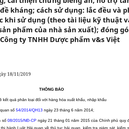
, cải thiện chứng biếng ăn, hỗ trợ tă
đề kháng; cách sử dụng: lắc đều và p
 khi sử dụng (theo tài liệu kỹ thuật v
ản phẩm của nhà sản xuất); đóng gó
- Công ty TNHH Dược phẩm v&s Việt
ày 18/11/2019
THÔNG BÁO
ề kết quả phân loại đối với hàng hóa xuất khẩu, nhập khẩu
quan số
54/2014/QH13
ngày 23 tháng 6 năm 2014;
h số
08/2015/NĐ-CP
ngày 21 tháng 01 năm 2015 của Chính phủ quy đ
p thi hành Luật Hải quan về thủ tục hải quan, kiểm tra giám sát, kiểm 