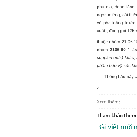
phụ gia, dạng lỏng.
ngon miệng, cải thi
và pha loãng trước
xuất); đóng gói 125m
thuộc nhóm 21.06 “
nhóm
2106.90
"
- L
supplements) khác; 
phẩm bảo vệ sức kh
Thông báo này có h
>
Xem thêm:
Tham khảo thêm
Bài viết mới 