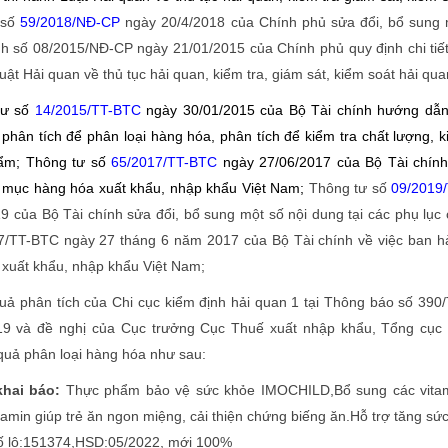
 số
59/2018/NĐ-CP
ngày 20/4/2018 của Chính phủ sửa đổi, bổ sung 
nh số 08/2015/NĐ-CP ngày 21/01/2015 của Chính phủ quy định chi tiế
uật Hải quan về thủ tục hải quan, kiểm tra, giám sát, kiểm soát hải qua
ư số
14/2015/TT-BTC
ngày 30/01/2015 của Bộ Tài chính hướng dẫn
 phân tích để phân loại hàng hóa, phân tích để kiểm tra chất lượng, 
hẩm; Thông tư số
65/2017/TT-BTC
ngày 27/06/2017 của Bộ Tài chính
 mục hàng hóa xuất khẩu, nhập khẩu Việt Nam;
Thông tư số
09/2019/
 của Bộ Tài chính sửa đổi, bổ sung một số nội dung tại các phụ lục
7/TT-BTC ngày 27 tháng 6 năm 2017 của Bộ Tài chính về việc ban h
xuất khẩu, nhập khẩu Việt Nam;
 phân tích của Chi cục kiểm định hải quan 1 tại Thông báo số 390
9 và đề nghị của Cục trưởng Cục Thuế xuất nhập khẩu, Tổng cục 
quả phân loại hàng hóa như sau:
khai báo:
Thực phẩm bảo vệ sức khỏe IMOCHILD,Bổ sung các vitam
amin giúp trẻ ăn ngon miệng, cải thiện chứng biếng ăn.Hỗ trợ tăng sứ
số lô:151374,HSD:05/2022, mới 100%