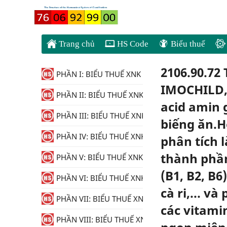
Trang chủ
HS Code
Biểu thuế
2106.90.72
PHẦN I: BIỂU THUẾ XNK
IMOCHILD,B
PHẦN II: BIỂU THUẾ XNK
acid amin 
PHẦN III: BIỂU THUẾ XNK
biếng ăn.H
PHẦN IV: BIỂU THUẾ XNK
phân tích 
thành phần
PHẦN V: BIỂU THUẾ XNK
(B1, B2, B6
PHẦN VI: BIỂU THUẾ XNK
cà ri,... v
PHẦN VII: BIỂU THUẾ XNK
các vitami
PHẦN VIII: BIỂU THUẾ XNK