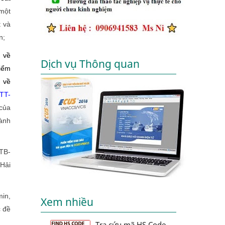
một
t và
n;
 về
Dịch vụ Thông quan
kiểm
 về
TT-
 của
ành
/TB-
Hải
in,
Xem nhiều
c đề
Tra cứu mã HS Code