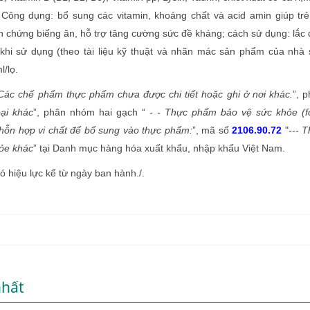
 Công dụng: bổ sung các vitamin, khoáng chất và acid amin giúp tr
ện chứng biếng ăn, hỗ trợ tăng cường sức đề kháng; cách sử dụng: lắc
 khi sử dụng (theo tài liệu kỹ thuật và nhãn mác sản phẩm của nhà
l/lọ.
Các chế phẩm thực phẩm chưa được chi tiết hoặc ghi ở nơi khác.
”, 
oại khác
”, phân nhóm hai gạch “
- - Thực phẩm bảo vệ sức khỏe (f
hỗn hợp vi chất để bổ sung vào thực phẩm:
”, mã số
2106.90.72
"
--- 
ỏe khác
” tại Danh mục hàng hóa xuất khẩu, nhập khẩu Việt Nam.
iệu lực kể từ ngày ban hành./.
nhất