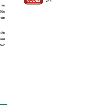
khẩu
ẻ ăn
 đều
 sản
phân
ood
Thực