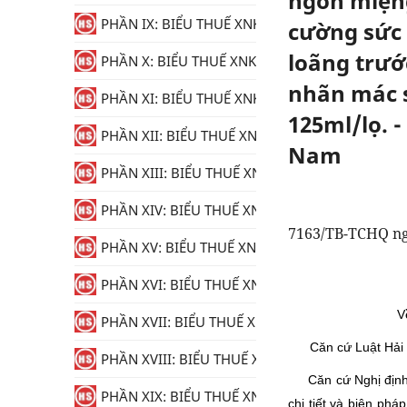
ngon miệng
PHẦN IX: BIỂU THUẾ XNK
cường sức 
loãng trước
PHẦN X: BIỂU THUẾ XNK
nhãn mác s
PHẦN XI: BIỂU THUẾ XNK
125ml/lọ. 
PHẦN XII: BIỂU THUẾ XNK
Nam
PHẦN XIII: BIỂU THUẾ XNK
PHẦN XIV: BIỂU THUẾ XNK
7163/TB-TCHQ ng
PHẦN XV: BIỂU THUẾ XNK
PHẦN XVI: BIỂU THUẾ XNK
V
PHẦN XVII: BIỂU THUẾ XNK
Căn cứ Luật Hải 
PHẦN XVIII: BIỂU THUẾ XNK
Căn cứ Nghị địn
PHẦN XIX: BIỂU THUẾ XNK
chi tiết và biện phá