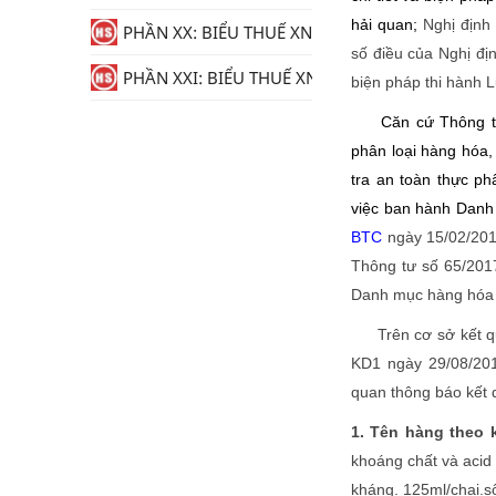
hải quan;
Nghị định
PHẦN XX: BIỂU THUẾ XNK
số điều của Nghị đị
PHẦN XXI: BIỂU THUẾ XNK
biện pháp thi hành L
Căn cứ Thông t
phân loại hàng hóa,
tra an toàn thực p
việc ban hành Danh
BTC
ngày 15/02/2019
Thông tư số 65/201
Danh mục hàng hóa 
Trên cơ sở kết quả
KD1 ngày 29/08/201
quan thông báo kết 
1. Tên hàng theo 
khoáng chất và acid 
kháng. 125ml/chai.