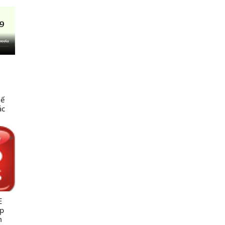
hế
ác
c
ng
ng
NN &
E
úp
m