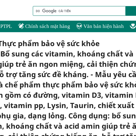
PTPL
Chính sách mặt hàng
Văn bản hiện hành
 Thực phẩm bảo vệ sức khỏe
ổ sung các vitamin, khoáng chất và
giúp trẻ ăn ngon miệng, cải thiện chứ
ỗ trợ tăng sức đề kháng. - Mẫu yêu c
là chế phẩm thực phẩm bảo vệ sức kh
 gồm có đường, vitamin D3, vitamin
), vitamin pp, Lysin, Taurin, chiết xuất
à phụ gia, dạng lỏng. Công dụng: bổ su
n, khoáng chất và acid amin giúp trẻ 