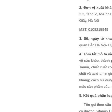
2. Đơn vị xuất kh
2.2, tầng 2, tòa n
Giấy, Hà Nội
MST: 0108215949
3. Số, ngày tờ kha
quan Bắc Hà Nội- Cụ
4. Tóm tắt mô tả v
vệ sức khỏe, thành p
Taurin, chiết xuất c
chất và acid amin gi
kháng; cách sử dụng
mác sản phẩm của nh
5. Kết quả phân loạ
Tên gọi theo cấu t
có đường, vitamin D3,