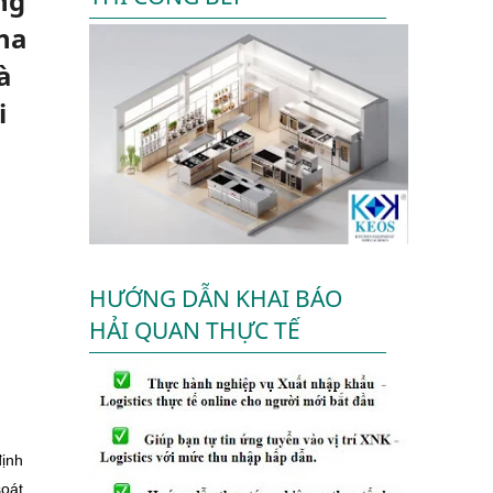
ng
ha
à
i
HƯỚNG DẪN KHAI BÁO
HẢI QUAN THỰC TẾ
ịnh
soát