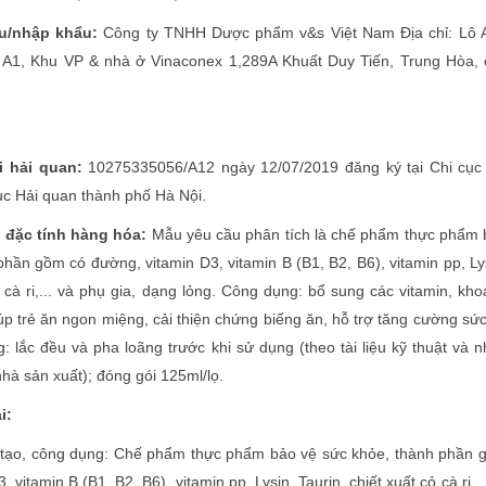
ẩu/nhập khẩu:
Công ty TNHH Dược phẩm v&s Việt Nam Địa chỉ: Lô A
hà A1, Khu VP & nhà ở Vinaconex 1,289A Khuất Duy Tiến, Trung Hòa,
i hải quan:
10275335056/A12 ngày 12/07/2019 đăng ký tại Chi cục 
c Hải quan thành phố Hà Nội.
à đặc tính hàng hóa:
Mẫu yêu cầu phân tích là chế phẩm thực phẩm 
hần gồm có đường, vitamin D3, vitamin B (B1, B2, B6), vitamin pp, Ly
ỏ cà ri,... và phụ gia, dạng lỏng. Công dụng: bổ sung các vitamin, kh
úp trẻ ăn ngon miệng, cải thiện chứng biếng ăn, hỗ trợ tăng cường sứ
: lắc đều và pha loãng trước khi sử dụng (theo tài liệu kỹ thuật và 
à sản xuất); đóng gói 125ml/lọ.
i:
ạo, công dụng: Chế phẩm thực phẩm bảo vệ sức khỏe, thành phần 
 vitamin B (B1, B2, B6), vitamin pp, Lysin, Taurin, chiết xuất cỏ cà ri,..