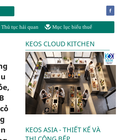
f
Thủ tục hải quan
Mục lục biểu thuế
KEOS CLOUD KITCHEN
ng
ầu
ỏe,
 B
 cỏ
ng
ăn
KEOS ASIA - THIẾT KẾ VÀ
THI CÔNG BẾP