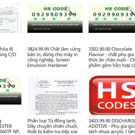
hóa đi
3824.99.99 Chất làm cứng
3302.90.00 Chocolate
dùng C/O
bản in, dùng cho máy in
Flavour - chất phụ gia
công nghiệp. Screen
thức ăn chăn nuôi - C
Emulsion Hardener
phẩm gồm hỗn hợp c
(5kg/pack).99-SM-SH-5 -
chất thơm, Zeolite, sili
Chế phẩm hóa học thành
dioxit,.., dạng bột, đó
phần có chứa Glyoxal, axit
gói 2kg/túi, dùng tro
HCl..., dạng lỏng, dùng
sản xuất thức ăn chăn
trong công nghiệp in -
nuôi - Công ty TNHH 
Công ty TNHH Nhãn mác
CN Chăn nuôi Nguyên
và Bao bì Maxim Việt Nam
Xương
g
Phân loại Tủ đông lạnh,
3403.99.90 DISCHARG
YESTER
Dây chuyền chiên chuối,
ADDTIVE - Phụ gia gi
060TF NP,
thiết bị kiểm tra tiếp xúc
tách nhựa acrylic / tấ