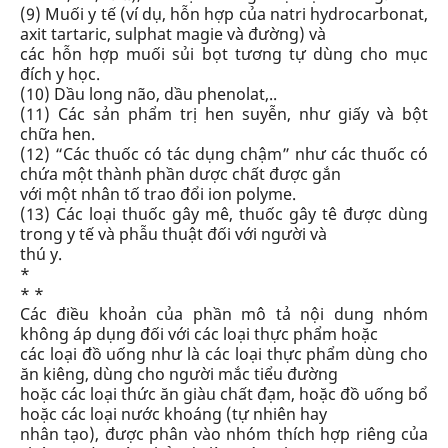
(9) Muối y tế (ví dụ, hỗn hợp của natri hydrocarbonat,
axit tartaric, sulphat magie và đường) và
các hỗn hợp muối sủi bọt tương tự dùng cho mục
đích y học.
(10) Dầu long não, dầu phenolat,..
(11) Các sản phẩm trị hen suyễn, như giấy và bột
chữa hen.
(12) “Các thuốc có tác dụng chậm” như các thuốc có
chứa một thành phần dược chất được gắn
với một nhân tố trao đổi ion polyme.
(13) Các loại thuốc gây mê, thuốc gây tê được dùng
trong y tế và phẫu thuật đối với người và
thú y.
*
* *
Các điều khoản của phần mô tả nội dung nhóm
không áp dụng đối với các loại thực phẩm hoặc
các loại đồ uống như là các loại thực phẩm dùng cho
ăn kiêng, dùng cho người mắc tiểu đường
hoặc các loại thức ăn giàu chất đạm, hoặc đồ uống bổ
hoặc các loại nước khoáng (tự nhiên hay
nhân tạo),
được phân vào nhóm thích hợp riêng của