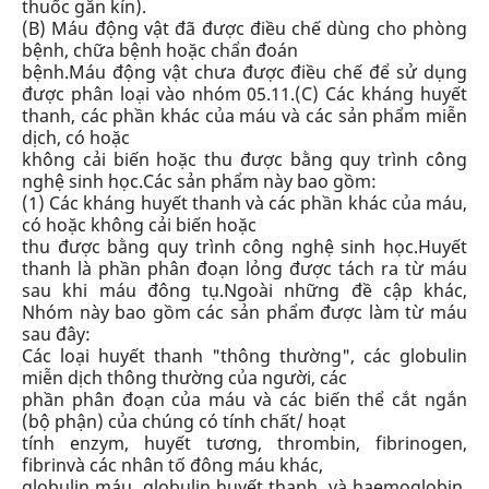
thuốc gắn kín).
(B)
Máu động vật đã được điều chế dùng cho phòng
bệnh, chữa bệnh hoặc chẩn đoán
bệnh.
Máu động vật chưa được điều chế để sử dụng
được phân loại vào
nhóm 05.11.
(C)
Các kháng huyết
thanh, các phần khác của máu và các sản phẩm miễn
dịch, có hoặc
không cải biến hoặc thu được bằng quy trình công
nghệ sinh học.
Các sản phẩm này bao gồm:
(1)
Các kháng huyết thanh và các phần khác của máu,
có hoặc không cải biến hoặc
thu được bằng quy trình công nghệ sinh học.
Huyết
thanh là phần phân đoạn lỏng được tách ra từ máu
sau khi máu đông tụ.
Ngoài những đề cập khác
,
Nhóm này bao gồm các sản phẩm được làm từ máu
sau đây:
Các loại huyết thanh "thông thường", các globulin
miễn dịch thông thường của người, các
phần phân đoạn của máu và các biến thể cắt ngắn
(bộ phận) của chúng có tính chất/ hoạt
tính enzym, huyết tương, thrombin, fibrinogen,
fibrinvà các nhân tố đông máu khác,
globulin máu, globulin huyết thanh, và haemoglobin.