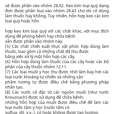
sẽ được phân vào
nhóm 28.02
. Keo kim loại quý dạng
đơn được phân loại vào
nhóm 28.43
cho dù có dùng
làm thuốc hay không. Tuy nhiên, hỗn hợp keo các kim
loại quý hoặc hỗn
hợp keo kim loại quý với các chất khác, với mục đích
dùng để phòng bệnh hay chữa bệnh
vẫn được phân vào nhóm này.
(5) Các chất chiết xuất thực vật phức hợp dùng làm
thuốc,
bao gồm cả
những chất đã thu được
bằng việc xử lý một hỗn hợp các cây.
(6) Hỗn hợp dùng làm thuốc của các cây hoặc các bộ
phận của cây thuộc nhóm 12.11.
(7) Các loại muối y học thu được nhờ làm bay hơi các
loại nước khoáng tự nhiên và những sản
phẩm tương tự được điều chế bằng phương pháp
nhân tạo.
(8) Các nước cô đặc từ các nguồn muối (như nước
Kreuznach) được sử dụng để chữa bệnh;
những hỗn hợp của muối được điều chế để làm các
loại nước tắm y học (nước tắm có
sulfua, iốt, v.v..), có hoặc không được tạo hương.