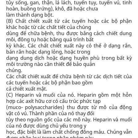
tủy sống, gan, thận, lá lách, tuyến tụy, tuyến vú, tinh
hoàn, buồng trứng), khô, đã hoặc chưa
làm thành dạng bột.
(B)
Chất chiết xuất từ các tuyến hoặc các bộ phận
khác hoặc từ các chất tiết của chúng
dùng để chữa bệnh
, thu được bằng cách chiết dung
môi, đông tụ hoặc bằng quá trình bất
kỳ khác. Các chất chiết xuất này có thể ở dạng rắn,
bán rắn hoặc dạng lỏng, hoặc trong
dạng dung dịch hoặc dạng huyền phù trong bất kỳ
môi trường nào cần thiết để bảo quản
chúng.
Các chất chiết xuất để chữa bệnh từ các dịch tiết của
các tuyến hoặc các bộ phận bao gồm
cả chiết xuất mật.
(C)
Heparin và muối của nó
. Heparin gồm một hỗn
hợp các axít hữu cơ có cấu trúc phức tạp
(muco- polysaccharides) thu được từ mô của động
vật có vú. Thành phần của nó thay đổi
tùy theo nguồn gốc của các mô này. Heparin và muối
của nó được dùng chủ yếu trong y
học, đặc biệt là làm chất chống đông máu. Chúng vẫn