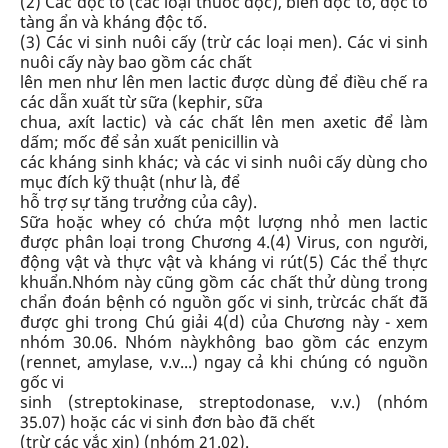
(2)
Các độc tố (các loại thuốc độc
), biến độc tố, độc tố
tàng ẩn và kháng độc tố.
(3)
Các vi sinh nuôi cấy (trừ các loại men
). Các vi sinh
nuôi cấy này bao gồm các chất
lên men như lên men lactic được dùng để điều chế ra
các dẫn xuất từ sữa (kephir, sữa
chua, axít lactic) và các chất lên men axetic để làm
dấm; mốc để sản xuất penicillin và
các kháng sinh khác; và các vi sinh nuôi cấy dùng cho
mục đích kỹ thuật (như là, để
hỗ trợ sự tăng trưởng của cây).
Sữa hoặc whey có chứa một lượng nhỏ men lactic
được phân loại trong
Chương 4.
(4)
Virus, con người,
động vật và thực vật và kháng vi rút
(5)
Các thể thực
khuẩn.
Nhóm này cũng gồm các chất thử dùng trong
chẩn đoán bệnh có nguồn gốc vi sinh,
trừ
các chất đã
được ghi trong Chú giải 4(d) của Chương này - xem
nhóm 30.06
. Nhóm này
không bao gồm
các enzym
(rennet, amylase, v.v...) ngay cả khi chúng có nguồn
gốc vi
sinh (streptokinase, streptodonase, v.v.) (
nhóm
35.07
) hoặc các vi sinh đơn bào đã chết
(trừ các vắc xin) (
nhóm 21.02
).