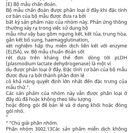
(E)
Bộ mẫu chẩn đoán
.
Bộ mẫu chẩn đoán được phân loại ở đây khi đặc tính
cơ bản của bộ mẫu được đưa ra bởi
bất kỳ sản phẩm nào của nhóm này. Phản ứng thông
thường xảy ra trong việc sử dụng bộ
mẫu như vậy bao gồm ngưng kết, kết tủa, trung hòa,
gắn kết bổ sung, haemagglutination,
xét nghiệm hấp thụ miễn dịch liên kết với enzyme
(ELISA), vv. Bộ mẫu chuẩn đoán sốt
rét dựa trên kháng thể đơn dòng tới pLDH
(plasmodium lactate dehydrogenase) là một ví
dụ được phân loại ở đây. Đặc tính cơ bản của bộ mẫu
được đưa ra bởi thành phần đơn lẻ
có khả năng quyết định lớn nhất đến đặc trưng của
mẫu thử.”.
Các sản phẩm của nhóm này vẫn được phân loại ở
đây dù đã hoặc không theo liều lượng
hoặc đóng gói để bán lẻ và ở dạng khối hoặc đóng
gói nhỏ.
°
° °
Chú giải phân nhóm.
Phân nhóm 3002.13
Các sản phẩm miễn dịch không