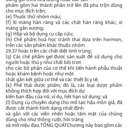
phẩm gồm hai thành phần trở lên đã pha trộn dùng
cho mục đích trên;
(e) Thuốc thử nhóm máu;
(f) Xi măng hàn răng và các chất hàn răng khác; xi
măng gắn xương;
(g) Hộp và bộ dụng cụ cấp cứu;
(h) Chế phẩm hoá học tránh thai dựa trên hormon,
trên các sản phẩm khác thuộc nhóm
29.37 hoặc trên các chất diệt tinh trùng;
(ij) Các chế phẩm gel được sản xuất để sử dụng cho
người hoặc thú y như chất bôi trơn
cho các bộ phận của cơ thể khi tiến hành phẫu thuật
hoặc khám bệnh hoặc như một
chất gắn kết giữa cơ thể và các thiết bị y tế;
(k) Phế thải dược phẩm, đó là, các loại dược phẩm
không thích hợp đối với mục đích dự
kiến ban đầu của nó, ví dụ, hết hạn sử dụng; và
(l) Dụng cụ chuyên dụng cho mổ tạo hậu môn giả, đã
được cắt thành hình dạng nhất định
và gắn với các viên nhện hoặc tấm mặt của chúng
dùng cho như thông ruột, hồi tràng
và mở niệu đạo.
TỔNG QUÁT
Chương này bao gồm các