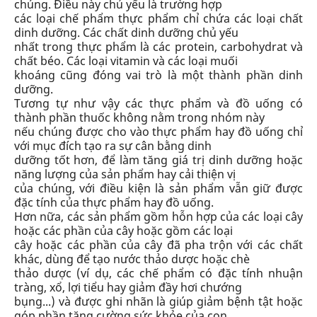
chúng
. Điều này chủ yếu là trường hợp
các loại chế phẩm thực phẩm chỉ chứa các loại chất
dinh dưỡng. Các chất dinh dưỡng chủ yếu
nhất trong thực phẩm là các protein, carbohydrat và
chất béo. Các loại vitamin và các loại muối
khoáng cũng đóng vai trò là một thành phần dinh
dưỡng.
Tương tự như vậy các thực phẩm và đồ uống có
thành phần thuốc không nằm trong nhóm này
nếu chúng được cho vào thực phẩm hay đồ uống chỉ
với mục đích tạo ra sự cân bằng dinh
dưỡng tốt hơn, để làm tăng giá trị dinh dưỡng hoặc
năng lượng của sản phẩm hay cải thiện vị
của chúng, với điều kiện là sản phẩm vẫn giữ được
đặc tính của thực phẩm hay đồ uống.
Hơn nữa, các sản phẩm gồm hỗn hợp của các loại cây
hoặc các phần của cây hoặc gồm các loại
cây hoặc các phần của cây đã pha trộn với các chất
khác, dùng để tạo nước thảo dược hoặc chè
thảo dược (ví dụ, các chế phẩm có đặc tính nhuận
tràng, xổ, lợi tiểu hay giảm đầy hơi chướng
bụng...) và được ghi nhãn là giúp giảm bệnh tật hoặc
góp phần tăng cường sức khỏe của con