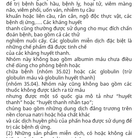
để trị bệnh bạch hầu, bệnh lỵ, hoại tử, viêm màng
não, viêm phổi, uốn ván, nhiễm tụ cầu
khuẩn hoặc liên cầu, rắn cắn, ngộ độc thực vật, các
bệnh dị ứng,…. Các kháng huyết
thanh cũng thường được sử dụng cho mục đích chẩn
đoán bệnh, bao gồm cả các thử
nghiệm nuôi cấy. Các globulin miễn dịch đặc biệt là
những chế phẩm đã được tinh chế
của các kháng huyết thanh.
Nhóm này
không bao gồm
albumin máu chưa điều
chế dùng cho phòng bệnh hoặc
chữa bệnh (
nhóm 35.02
) hoặc các globulin (trừ
globulin máu và globulin huyết thanh)
(
nhóm 35.04
). Nhóm này cũng không bao gồm các
thuốc không được tách ra từ máu
nhưng được một số quốc gia mô tả như “huyết
thanh” hoặc “huyết thanh nhân tạo”;
chúng bao gồm những dung dịch đẳng trương trên
nền clorua natri hoặc hóa chất khác
và các dịch huyền phù của phấn hoa được sử dụng để
trị các bệnh dị ứng.
(2)
Những sản phẩm miễn dịch, có hoặc không cải