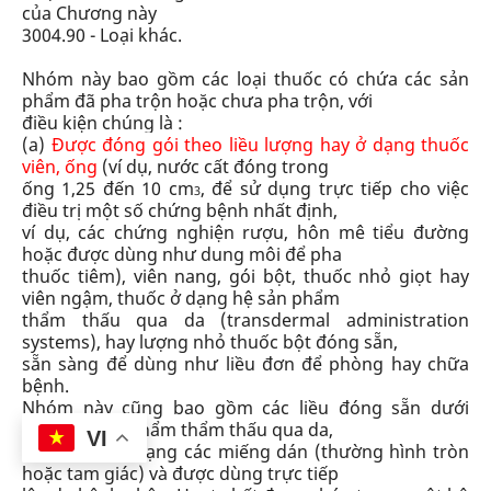
của Chương này
3004.90 - Loại khác.
Nhóm này bao gồm các loại thuốc có chứa các sản
phẩm đã pha trộn hoặc chưa pha trộn,
với
điều kiện chúng là
:
(a)
Được đóng gói
theo liều lượng
hay ở dạng thuốc
viên, ống
(ví dụ, nước cất đóng trong
ống 1,25 đến 10 cm
, để sử dụng trực tiếp cho việc
3
điều trị một số chứng bệnh nhất định,
ví dụ, các chứng nghiện rượu, hôn mê tiểu đường
hoặc được dùng như dung môi để pha
thuốc tiêm), viên nang, gói bột, thuốc nhỏ giọt hay
viên ngậm, thuốc ở dạng hệ sản phẩm
thẩm thấu qua da (transdermal administration
systems), hay lượng nhỏ thuốc bột đóng sẵn,
sẵn sàng để dùng như liều đơn để phòng hay chữa
bệnh.
Nhóm này cũng bao gồm các liều đóng sẵn dưới
dạng hệ sản phẩm thẩm thấu qua da,
VI
thường dưới dạng các miếng dán (thường hình tròn
hoặc tam giác) và được dùng trực tiếp