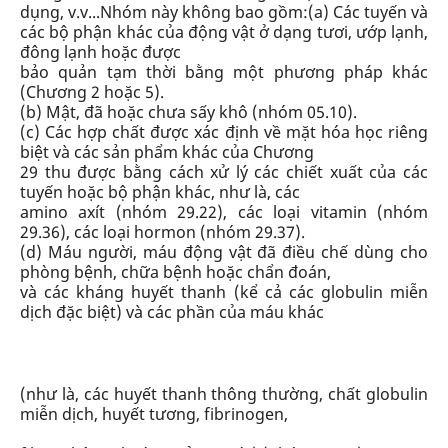
dụng, v.v...
Nhóm này không bao gồm:
(a) Các tuyến và
các bộ phận khác của động vật ở dạng tươi, ướp lạnh,
đông lạnh hoặc được
bảo quản tạm thời bằng một phương pháp khác
(
Chương 2
hoặc
5
).
(b) Mật, đã hoặc chưa sấy khô (
nhóm 05.10
).
(c) Các hợp chất được xác định về mặt hóa học riêng
biệt và các sản phẩm khác của
Chương
29
thu được bằng cách xử lý các chiết xuất của các
tuyến hoặc bộ phận khác, như là, các
amino axít (
nhóm 29.22
), các loại vitamin (
nhóm
29.36
), các loại hormon (
nhóm 29.37
).
(d) Máu người, máu động vật đã điều chế dùng cho
phòng bệnh, chữa bệnh hoặc chẩn đoán,
và các kháng huyết thanh (kể cả các globulin miễn
dịch đặc biệt) và các phần của máu khác
(như là, các huyết thanh thông thường, chất globulin
miễn dịch, huyết tương, fibrinogen,