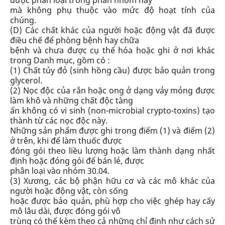
được phân loại trong phân nhóm này
mà không phụ thuộc vào mức độ hoạt tính của
chúng.
(D)
Các chất khác của người hoặc động vật đã được
điều chế để phòng bệnh hay chữa
bệnh và chưa được cụ thể hóa hoặc ghi ở nơi khác
trong Danh mục
, gồm có :
(1)
Chất tủy đỏ
(sinh hồng cầu) được bảo quản trong
glycerol.
(2)
Nọc độc của rắn hoặc ong
ở dạng vảy mỏng được
làm khô và những chất độc tàng
ẩn không có vi sinh (non-microbial crypto-toxins) tạo
thành từ các nọc độc này.
Những sản phẩm được ghi trong điểm (1) và điểm (2)
ở trên, khi để làm thuốc được
đóng gói theo liều lượng hoặc làm thành dạng nhất
định hoặc đóng gói để bán lẻ, được
phân loại vào
nhóm 30.04
.
(3)
Xương, các bộ phận hữu cơ và các mô khác của
người hoặc động vật
, còn sống
hoặc được bảo quản, phù hợp cho việc ghép hay cấy
mô lâu dài, được đóng gói vô
trùng có thể kèm theo cả những chỉ định như cách sử