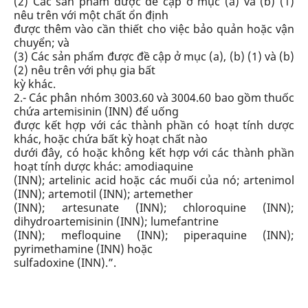
(2) Các sản phẩm được đề cập ở mục (a) và (b) (1)
nêu trên với một chất ổn định
được thêm vào cần thiết cho việc bảo quản hoặc vận
chuyển; và
(3) Các sản phẩm được đề cập ở mục (a), (b) (1) và (b)
(2) nêu trên với phụ gia bất
kỳ khác.
2.- Các phân nhóm 3003.60 và 3004.60 bao gồm thuốc
chứa artemisinin (INN) để uống
được kết hợp với các thành phần có hoạt tính dược
khác, hoặc chứa bất kỳ hoạt chất nào
dưới đây, có hoặc không kết hợp với các thành phần
hoạt tính dược khác: amodiaquine
(INN); artelinic acid hoặc các muối của nó; artenimol
(INN); artemotil (INN); artemether
(INN); artesunate (INN); chloroquine (INN);
dihydroartemisinin (INN); lumefantrine
(INN); mefloquine (INN); piperaquine (INN);
pyrimethamine (INN) hoặc
sulfadoxine (INN).”.