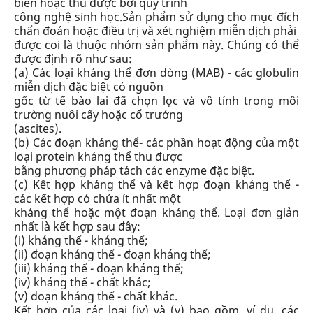
biến hoặc thu được bởi quy trình
công nghệ sinh học.
Sản phẩm sử dụng cho mục đích
chẩn đoán hoặc điều trị và xét nghiệm miễn dịch phải
được coi là thuộc nhóm sản phẩm này. Chúng có thể
được định rõ như sau:
(a)
Các loại kháng thể đơn dòng (MAB)
- các globulin
miễn dịch đặc biệt có nguồn
gốc từ tế bào lai đã chọn lọc và vô tính trong môi
trường nuôi cấy hoặc cổ trướng
(ascites).
(b)
Các đoạn kháng thể
- các phần hoạt động của một
loại protein kháng thể thu được
bằng phương pháp tách các enzyme đặc biệt.
(c)
Kết hợp kháng thể và kết hợp đoạn kháng thể
-
các kết hợp có chứa ít nhất một
kháng thể hoặc một đoạn kháng thể. Loại đơn giản
nhất là kết hợp sau đây:
(i) kháng thể - kháng thể;
(ii) đoạn kháng thể - đoạn kháng thể;
(iii) kháng thể - đoạn kháng thể;
(iv) kháng thể - chất khác;
(v) đoạn kháng thể - chất khác.
Kết hợp của các loại (iv) và (v) bao gồm, ví dụ, các