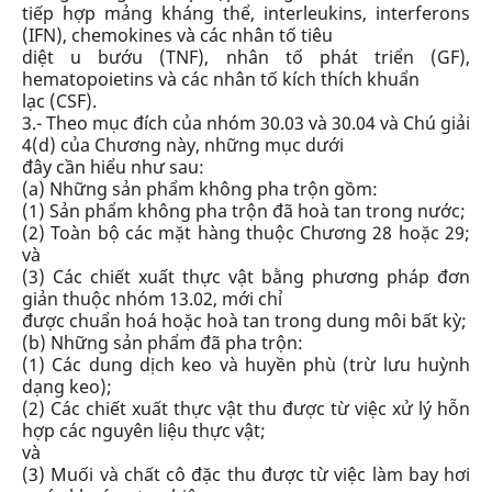
tiếp hợp mảng kháng thể, interleukins, interferons
(IFN), chemokines và các nhân tố tiêu
diệt u bướu (TNF), nhân tố phát triển (GF),
hematopoietins và các nhân tố kích thích khuẩn
lạc (CSF).
3.- Theo mục đích của nhóm 30.03 và 30.04 và Chú giải
4(d) của Chương này, những mục dưới
đây cần hiểu như sau:
(a) Những sản phẩm không pha trộn gồm:
(1) Sản phẩm không pha trộn đã hoà tan trong nước;
(2) Toàn bộ các mặt hàng thuộc Chương 28 hoặc 29;
và
(3) Các chiết xuất thực vật bằng phương pháp đơn
giản thuộc nhóm 13.02, mới chỉ
được chuẩn hoá hoặc hoà tan trong dung môi bất kỳ;
(b) Những sản phẩm đã pha trộn:
(1) Các dung dịch keo và huyền phù (trừ lưu huỳnh
dạng keo);
(2) Các chiết xuất thực vật thu được từ việc xử lý hỗn
hợp các nguyên liệu thực vật;
và
(3) Muối và chất cô đặc thu được từ việc làm bay hơi