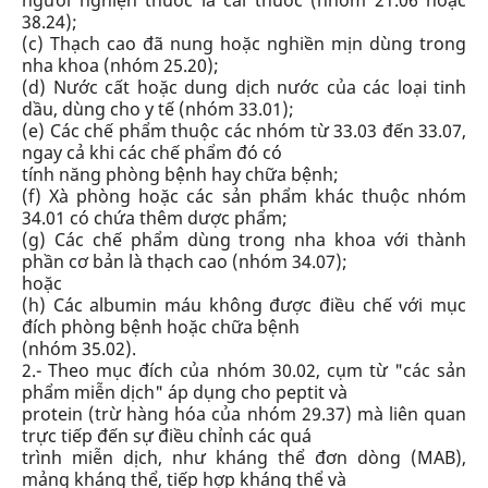
người nghiện thuốc lá cai thuốc (nhóm 21.06 hoặc
38.24);
(c) Thạch cao đã nung hoặc nghiền mịn dùng trong
nha khoa (nhóm 25.20);
(d) Nước cất hoặc dung dịch nước của các loại tinh
dầu, dùng cho y tế (nhóm 33.01);
(e) Các chế phẩm thuộc các nhóm từ 33.03 đến 33.07,
ngay cả khi các chế phẩm đó có
tính năng phòng bệnh hay chữa bệnh;
(f) Xà phòng hoặc các sản phẩm khác thuộc nhóm
34.01 có chứa thêm dược phẩm;
(g) Các chế phẩm dùng trong nha khoa với thành
phần cơ bản là thạch cao (nhóm 34.07);
hoặc
(h) Các albumin máu không được điều chế với mục
đích phòng bệnh hoặc chữa bệnh
(nhóm 35.02).
2.- Theo mục đích của nhóm 30.02, cụm từ "các sản
phẩm miễn dịch" áp dụng cho peptit và
protein (trừ hàng hóa của nhóm 29.37) mà liên quan
trực tiếp đến sự điều chỉnh các quá
trình miễn dịch, như kháng thể đơn dòng (MAB),
mảng kháng thể, tiếp hợp kháng thể và