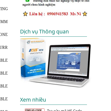
ING
.5MM
Dịch vụ Thông quan
CONE
SURR
ABLE
ABLE
ABLE
ABLE
Xem nhiều
Tra cứu mã HS Code