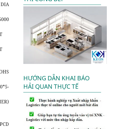
DIA
5000
T
T
ROHS
HƯỚNG DẪN KHAI BÁO
HẢI QUAN THỰC TẾ
*5-
ER)
 PCD