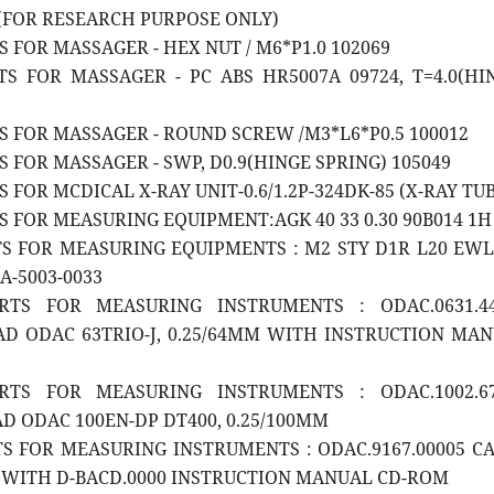
) (FOR RESEARCH PURPOSE ONLY)
S FOR MASSAGER - HEX NUT / M6*P1.0 102069
TS FOR MASSAGER - PC ABS HR5007A 09724, T=4.0(HI
TS FOR MASSAGER - ROUND SCREW /M3*L6*P0.5 100012
S FOR MASSAGER - SWP, D0.9(HINGE SPRING) 105049
S FOR MCDICAL X-RAY UNIT-0.6/1.2P-324DK-85 (X-RAY TU
TS FOR MEASURING EQUIPMENT:AGK 40 33 0.30 90B014 1H
TS FOR MEASURING EQUIPMENTS : M2 STY D1R L20 EWL
A-5003-0033
ARTS FOR MEASURING INSTRUMENTS : ODAC.0631.4
D ODAC 63TRIO-J, 0.25/64MM WITH INSTRUCTION MA
ARTS FOR MEASURING INSTRUMENTS : ODAC.1002.6
 ODAC 100EN-DP DT400, 0.25/100MM
TS FOR MEASURING INSTRUMENTS : ODAC.9167.00005 C
5M WITH D-BACD.0000 INSTRUCTION MANUAL CD-ROM