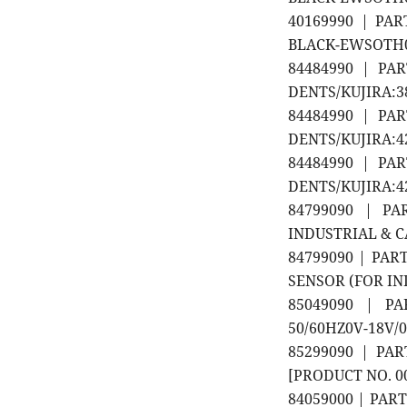
40169990 | PA
BLACK-EWSOTH01
84484990 | PA
DENTS/KUJIRA:3
84484990 | PA
DENTS/KUJIRA:4
84484990 | PA
DENTS/KUJIRA:4
84799090 | PA
INDUSTRIAL & C
84799090 | PAR
SENSOR (FOR IN
85049090 | PA
50/60HZ0V-18V/
85299090 | PA
[PRODUCT NO. 00
84059000 | PA