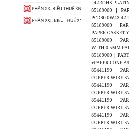
=42ROHS PLATIN
PHẦN XX: BIỂU THUẾ XNK
85189000 | P
PCD30.0W42-42 
PHẦN XXI: BIỂU THUẾ XNK
85189000 | P
PAPER GASKET Y
85189000 | P
WITH 0.5MM PAP
85189000 | PA
+PAPER CONE AS
85441190 | PA
COPPER WIRE SV
85441190 | PA
COPPER WIRE SV
85441190 | PA
COPPER WIRE S
85441190 | PA
COPPER WIRE SV