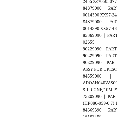
2455 ZZ70505077
84879000 | PA
0014390 XX57-24
84879000 | PA
0014390 XX57-46
85369090 | PAR
02655
90229090 | PART
90229090 | PART
90229090 | PAR
ASSY FOR OPESCO
84559000 |
ADOAH040VAS0
SILICONE/10M P
73209090 | PA
(HP080-059-0.7)
84669390 | PA
15162409