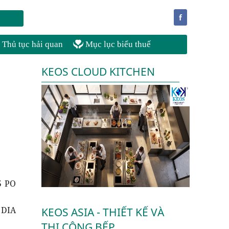
f
Thủ tục hải quan
Mục lục biểu thuế
KEOS CLOUD KITCHEN
5 PO
 DIA
KEOS ASIA - THIẾT KẾ VÀ
THI CÔNG BẾP