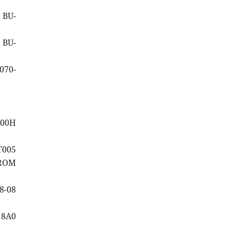
 BU-
 BU-
070-
200H
005
ROM
8-08
18A0