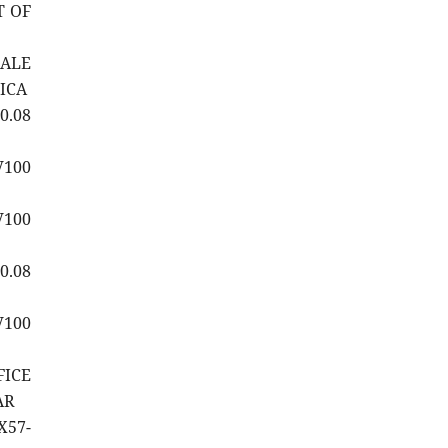
T OF
CALE
ICA
0.08
V100
V100
0.08
V100
FICE
AR
X57-