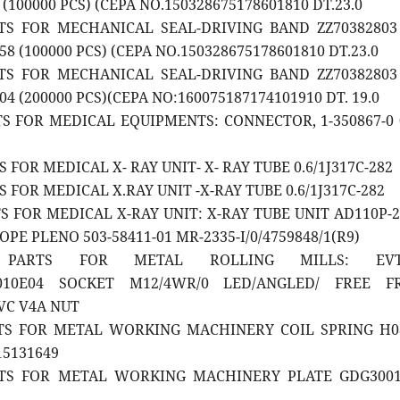
 (100000 PCS) (CEPA NO.150328675178601810 DT.23.0
RTS FOR MECHANICAL SEAL-DRIVING BAND ZZ70382803
58 (100000 PCS) (CEPA NO.150328675178601810 DT.23.0
RTS FOR MECHANICAL SEAL-DRIVING BAND ZZ70382803
04 (200000 PCS)(CEPA NO:160075187174101910 DT. 19.0
TS FOR MEDICAL EQUIPMENTS: CONNECTOR, 1-350867-0 
S FOR MEDICAL X- RAY UNIT- X- RAY TUBE 0.6/1J317C-282
S FOR MEDICAL X.RAY UNIT -X-RAY TUBE 0.6/1J317C-282
TS FOR MEDICAL X-RAY UNIT: X-RAY TUBE UNIT AD110P-
PE PLENO 503-58411-01 MR-2335-I/0/4759848/1(R9)
 PARTS FOR METAL ROLLING MILLS: EVT
010E04 SOCKET M12/4WR/0 LED/ANGLED/ FREE F
VC V4A NUT
RTS FOR METAL WORKING MACHINERY COIL SPRING H0
 15131649
RTS FOR METAL WORKING MACHINERY PLATE GDG300