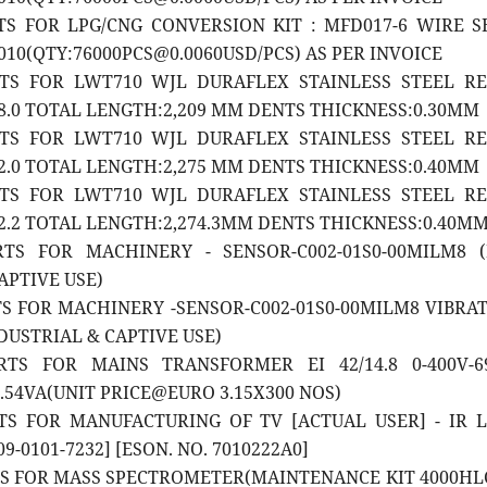
RTS FOR LPG/CNG CONVERSION KIT : MFD017-6 WIRE S
0(QTY:76000PCS@0.0060USD/PCS) AS PER INVOICE
RTS FOR LWT710 WJL DURAFLEX STAINLESS STEEL R
8.0 TOTAL LENGTH:2,209 MM DENTS THICKNESS:0.30MM
RTS FOR LWT710 WJL DURAFLEX STAINLESS STEEL R
2.0 TOTAL LENGTH:2,275 MM DENTS THICKNESS:0.40MM
RTS FOR LWT710 WJL DURAFLEX STAINLESS STEEL R
2.2 TOTAL LENGTH:2,274.3MM DENTS THICKNESS:0.40M
RTS FOR MACHINERY - SENSOR-C002-01S0-00MILM8 
APTIVE USE)
TS FOR MACHINERY -SENSOR-C002-01S0-00MILM8 VIBRA
DUSTRIAL & CAPTIVE USE)
RTS FOR MAINS TRANSFORMER EI 42/14.8 0-400V-6
0.54VA(UNIT PRICE@EURO 3.15X300 NOS)
RTS FOR MANUFACTURING OF TV [ACTUAL USER] - IR 
9-0101-7232] [ESON. NO. 7010222A0]
RTS FOR MASS SPECTROMETER(MAINTENANCE KIT 4000H