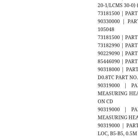
20-1/LCMS 30-0
73181500 | PART
90330000 | PAR
105048
73181500 | PAR
73182990 | PART
90229090 | PART
85446090 | PAR
90318000 | PAR
D0.8TC PART NO.
90319000 | P
MEASURING HEA
ON CD
90319000 | P
MEASURING HEAD
90319000 | PAR
LOC, B5-B5, 0.