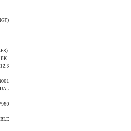
NGE)
BES)
 BK
12.5
4001
NUAL
7980
ABLE