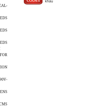
khẩu
EAL-
EEDS
EEDS
EEDS
M
(FOR
TION
90V-
LENS
LCMS