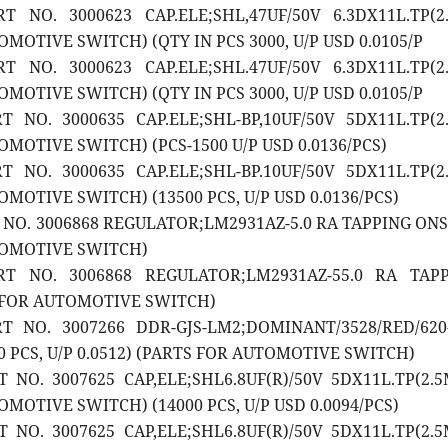
T NO. 3000623 CAP.ELE;SHL,47UF/50V 6.3DX11L.TP(2
MOTIVE SWITCH) (QTY IN PCS 3000, U/P USD 0.0105/P
T NO. 3000623 CAP.ELE;SHL.47UF/50V 6.3DX11L.TP(2
MOTIVE SWITCH) (QTY IN PCS 3000, U/P USD 0.0105/P
T NO. 3000635 CAP.ELE;SHL-BP,10UF/50V 5DX11L.TP(2
OMOTIVE SWITCH) (PCS-1500 U/P USD 0.0136/PCS)
T NO. 3000635 CAP.ELE;SHL-BP.10UF/50V 5DX11L.TP(2
MOTIVE SWITCH) (13500 PCS, U/P USD 0.0136/PCS)
T NO. 3006868 REGULATOR;LM2931AZ-5.0 RA TAPPING ON
TOMOTIVE SWITCH)
RT NO. 3006868 REGULATOR;LM2931AZ-55.0 RA TAP
 FOR AUTOMOTIVE SWITCH)
RT NO. 3007266 DDR-GJS-LM2;DOMINANT/3528/RED/620
00 PCS, U/P 0.0512) (PARTS FOR AUTOMOTIVE SWITCH)
T NO. 3007625 CAP,ELE;SHL6.8UF(R)/50V 5DX11L.TP(2.
MOTIVE SWITCH) (14000 PCS, U/P USD 0.0094/PCS)
T NO. 3007625 CAP,ELE;SHL6.8UF(R)/50V 5DX11L.TP(2.