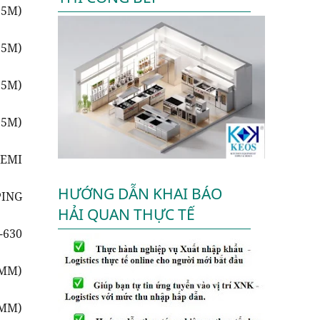
.5M)
.5M)
.5M)
.5M)
SEMI
HƯỚNG DẪN KHAI BÁO
PING
HẢI QUAN THỰC TẾ
-630
5MM)
5MM)