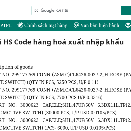
PTPL
Chính sách mặt hàng
Văn bản hiện hành
ã HS Code hàng hoá xuất nhập khẩu
iption of goods
T NO. 299177769 CONN (ASM.C)CL6426-0027-2_HIROSE (P
SWITCH) (QTY IN PCS, 5250 PCS, U/P 0.11)
T NO. 299177769 CONN (ASM.C)CL6426-0027-2_HIROSE (P
SWITCH) (QTY IN PCS, 7700 PCS U/P 0.3316)
T NO. 3000623 CAP,ELE;SHL.47UF/50V 6.3DX11L.TP(2
MOTIVE SWITCH) (30000 PCS, U/P USD 0.0105/PCS)
T NO. 3000623 CAP.ELE;SHL,47UF/50V 6.3DX11L.TP(2
MOTIVE SWITCH) (PCS- 6000, U/P USD 0.0105/PCS)