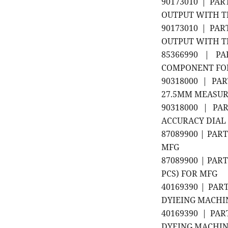
90173010 | PA
OUTPUT WITH T
90173010 | PA
OUTPUT WITH T
85366990 | P
COMPONENT FOR
90318000 | PA
27.5MM MEASUR
90318000 | PA
ACCURACY DIAL 
87089900 | PART
MFG
87089900 | PART
PCS) FOR MFG
40169390 | PAR
DYIEING MACHIN
40169390 | PA
DYEING MACHINE