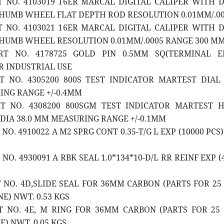
RT NO. 4103019 16ER MARCAL DIGITAL CALIPER WITH 
HUMB WHEEL FLAT DEPTH ROD RESOLUTION 0.01MM/.0
RT NO. 4103021 16ER MARCAL DIGITAL CALIPER WITH 
HUMB WHEEL RESOLUTION 0.01MM/.0005 RANGE 300 M
ART NO. 4178725 GOLD PIN 0.5MM SQ(TERMINAL E
 INDUSTRIAL USE
RT NO. 4305200 800S TEST INDICATOR MARTEST DIAL
ING RANGE +/-0.4MM
RT NO. 4308200 800SGM TEST INDICATOR MARTEST 
DIA 38.0 MM MEASURING RANGE +/-0.1MM
 NO. 4910022 A M2 SPRG CONT 0.35-T/G L EXP (10000 PCS
 NO. 4930091 A RBK SEAL 1.0*134*10-D/L RR REINF EXP (
T NO. 4D,SLIDE SEAL FOR 36MM CARBON (PARTS FOR 25
E) NWT. 0.53 KGS
RT NO. 4E, M RING FOR 36MM CARBON (PARTS FOR 25
) NWT. 0.05 KGS