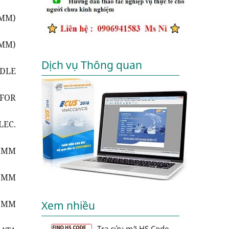
5MM)
5MM)
Dịch vụ Thông quan
EDLE
 FOR
EC.
0 MM
0 MM
0 MM
Xem nhiều
Tra cứu mã HS Code