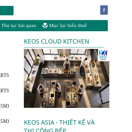
f
Thủ tục hải quan
Mục lục biểu thuế
KEOS CLOUD KITCHEN
ARTS
ARTS
.5M)
.5M)
KEOS ASIA - THIẾT KẾ VÀ
THI CÔNG BẾP