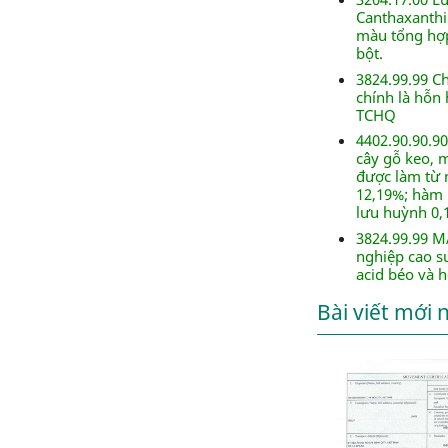
Canthaxanthi
màu tổng hợp
bột.
3824.99.99 C
chính là hỗn 
TCHQ
4402.90.90.90
cây gỗ keo, 
được làm từ m
12,19%; hàm 
lưu huỳnh 0,
3824.99.99 M
nghiệp cao s
acid béo và h
Bài viết mới 