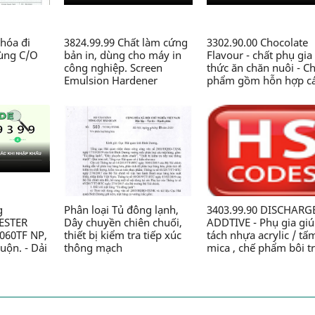
hóa đi
3824.99.99 Chất làm cứng
3302.90.00 Chocolate
dùng C/O
bản in, dùng cho máy in
Flavour - chất phụ gia
công nghiệp. Screen
thức ăn chăn nuôi - C
Emulsion Hardener
phẩm gồm hỗn hợp c
(5kg/pack).99-SM-SH-5 -
chất thơm, Zeolite, sili
Chế phẩm hóa học thành
dioxit,.., dạng bột, đó
phần có chứa Glyoxal, axit
gói 2kg/túi, dùng tro
HCl..., dạng lỏng, dùng
sản xuất thức ăn chăn
trong công nghiệp in -
nuôi - Công ty TNHH 
Công ty TNHH Nhãn mác
CN Chăn nuôi Nguyên
và Bao bì Maxim Việt Nam
Xương
g
Phân loại Tủ đông lạnh,
3403.99.90 DISCHARG
YESTER
Dây chuyền chiên chuối,
ADDTIVE - Phụ gia gi
060TF NP,
thiết bị kiểm tra tiếp xúc
tách nhựa acrylic / tấ
uộn. - Dải
thông mạch
mica , chế phẩm bôi t
 no, loại
có chứa dầu, nguồn g
ng tự
từ dầu mỏ , loại khác. 
gia cố,
Chế phẩm bôi trơn có
lớp bề
thành phần đi từ dẫn 
bổ trợ
amit, dạng nhão - Côn