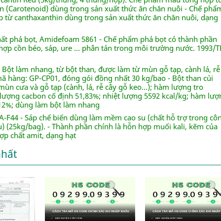
n (Carotenoid) dùng trong sản xuất thức ăn chăn nuôi - Chế phẩ
 từ canthaxanthin dùng trong sản xuất thức ăn chăn nuôi, dạng
hất phá bọt, Amidefoam 5861 - Chế phẩm phá bọt có thành phần
hợp cồn béo, sáp, ure ... phân tán trong môi trường nước. 1993/T
 Bột làm nhang, từ bột than, được làm từ mùn gỗ tạp, cành lá, rễ
mã hàng: GP-CP01, đóng gói đồng nhất 30 kg/bao - Bột than củi
ùn cưa và gỗ tạp (cành, lá, rễ cây gỗ keo...); hàm lượng tro
lượng cacbon cố định 51,83%; nhiệt lượng 5592 kcal/kg; hàm lượ
12%; dùng làm bột làm nhang
A-F44 - Sáp chế biến dùng làm mềm cao su (chất hỗ trợ trong cô
u) (25kg/bag). - Thành phần chính là hỗn hợp muối kali, kẽm của
ợp chất amit, dạng hạt
nhất