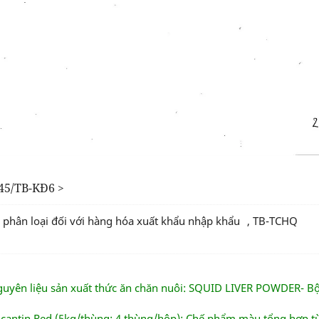
45/TB-KĐ6
>
ả phân loại đối với hàng hóa xuất khẩu nhập khẩu
,
TB-TCHQ
guyên liệu sản xuất thức ăn chăn nuôi: SQUID LIVER POWDER- Bộ
ucantin Red (5kg/thùng; 4 thùng/hộp): Chế phẩm màu tổng hợp t