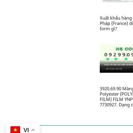
Xuất khẩu hàng 
Pháp (France) 
form gì?
3920.69.90 Màn
Polyester (POL
FILM) FILM YNP
7730927. Dạng c
nhựa từ polyeste
không xốp, khô
dính, chưa được 
chưa được gắn 
VI
mặt, chưa được 