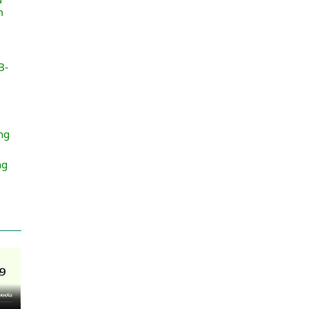
m
B-
ng
ng