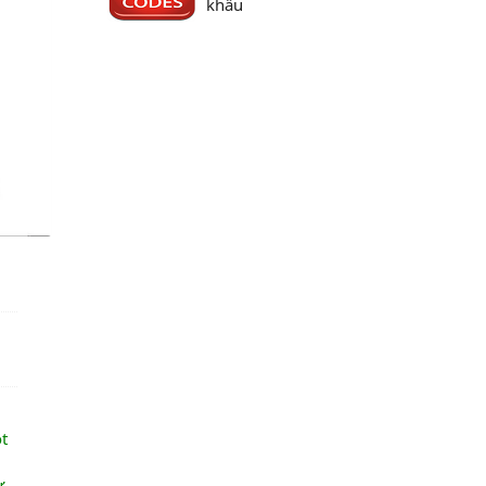
khẩu
t
ừ