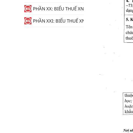
PHẦN XX: BIỂU THUẾ XNK
PHẦN XXI: BIỂU THUẾ XNK