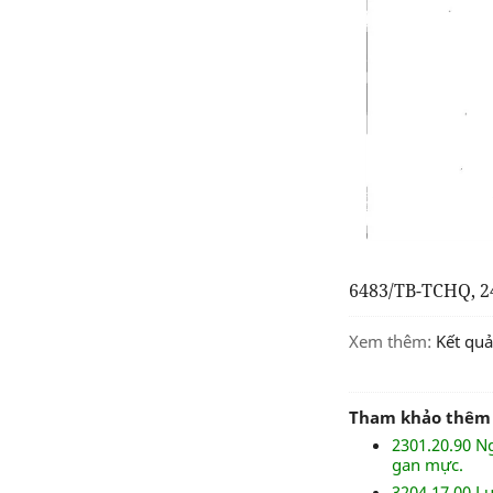
6483/TB-TCHQ, 2
Xem thêm:
kết qu
Tham khảo thêm
2301.20.90 N
gan mực.
3204.17.00 L