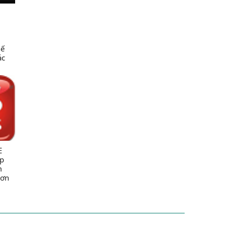
hế
ác
c
ng
ng
NN &
E
úp
m
rơn
ốc
-
xuất
g ty