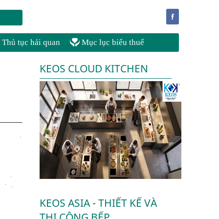
f
Thủ tục hải quan
Mục lục biểu thuế
KEOS CLOUD KITCHEN
KEOS ASIA - THIẾT KẾ VÀ
THI CÔNG BẾP