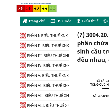
Trang chủ
HS Code
Biểu thuế
(?) 3004.2
PHẦN I: BIỂU THUẾ XNK
phần chứa 
PHẦN II: BIỂU THUẾ XNK
sinh cầu t
PHẦN III: BIỂU THUẾ XNK
đều nhau, 
PHẦN IV: BIỂU THUẾ XNK
PHẦN V: BIỂU THUẾ XNK
BỘ TÀI C
TỔNG CỤC H
PHẦN VI: BIỂU THUẾ XNK
-------
PHẦN VII: BIỂU THUẾ XNK
Số: 3308/T
PHẦN VIII: BIỂU THUẾ XNK