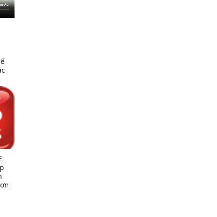
hế
ác
c
ng
ng
NN &
E
úp
m
rơn
ốc
-