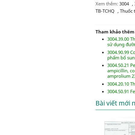
Xem thêm:
3004
,
TB-TCHQ
,
thuốc 
Tham khảo thêm
3004.39.00 Th
sử dụng đườ
3004.90.99 Co
phẩm bổ sun
3004.50.21 P
ampicillin, c
amprolium 2
3004.20.10 T
3004.50.91 F
Bài viết mới 