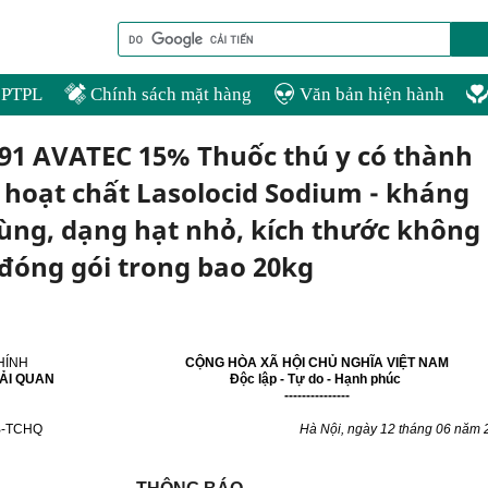
PTPL
Chính sách mặt hàng
Văn bản hiện hành
0.91 AVATEC 15% Thuốc thú y có thành
hoạt chất Lasolocid Sodium - kháng
rùng, dạng hạt nhỏ, kích thước không
đóng gói trong bao 20kg
HÍNH
CỘNG HÒA XÃ HỘI CHỦ NGHĨA VIỆT NAM
ẢI QUAN
Độc lập - Tự do - Hạnh phúc
---------------
B-TCHQ
Hà Nội, ngày
12
tháng
06
năm