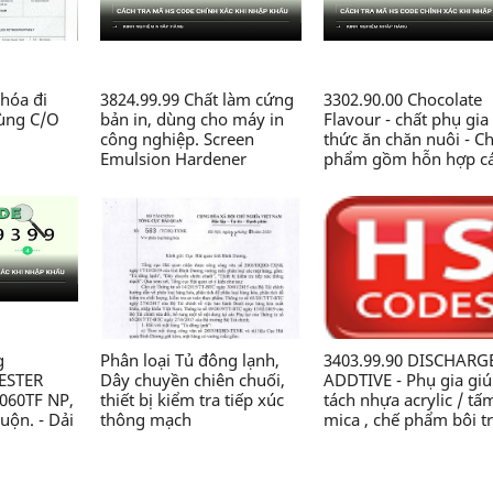
hóa đi
3824.99.99 Chất làm cứng
3302.90.00 Chocolate
dùng C/O
bản in, dùng cho máy in
Flavour - chất phụ gia
công nghiệp. Screen
thức ăn chăn nuôi - C
Emulsion Hardener
phẩm gồm hỗn hợp c
(5kg/pack).99-SM-SH-5 -
chất thơm, Zeolite, sili
Chế phẩm hóa học thành
dioxit,.., dạng bột, đó
phần có chứa Glyoxal, axit
gói 2kg/túi, dùng tro
HCl..., dạng lỏng, dùng
sản xuất thức ăn chăn
trong công nghiệp in -
nuôi - Công ty TNHH 
Công ty TNHH Nhãn mác
CN Chăn nuôi Nguyên
và Bao bì Maxim Việt Nam
Xương
g
Phân loại Tủ đông lạnh,
3403.99.90 DISCHARG
YESTER
Dây chuyền chiên chuối,
ADDTIVE - Phụ gia gi
060TF NP,
thiết bị kiểm tra tiếp xúc
tách nhựa acrylic / tấ
uộn. - Dải
thông mạch
mica , chế phẩm bôi t
 no, loại
có chứa dầu, nguồn g
ng tự
từ dầu mỏ , loại khác. 
gia cố,
Chế phẩm bôi trơn có