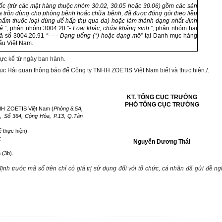
ố
c (trừ các mặt hàng thuộc nhóm 30.02, 30.05 hoặc 30.06) gồm các sản
 trộn dùng cho phòng bệnh hoặc chữa bệnh, đã được đóng gói theo liều
hẩm thuộc loại dùng đ
ể
hấp thụ qua da) hoặc làm thành dạng nhất định
ẻ.
”, phân nhóm 3004.20
“- Loại khác, chứa kháng sinh:
”, phân nhóm hai
 số 3004.20.91
“
- - -
Dạng u
ố
ng (*) hoặc dạng mỡ
” tại Danh mục hàng
ẩu Việt Nam.
lực kể từ ngày ban hành.
ục Hải quan thông báo để Công ty TNHH ZOETIS Việt Nam biết và thực hiện./.
KT. TỔNG CỤC TRƯỞNG
PHÓ TỔNG CỤC TRƯỞNG
HH ZOETIS Việt Nam (
Phòng 8.5A,
, Số 364, Cộng Hòa, P.
1
3, Q.T
â
n
 thực hiện);
;
Nguyễn Dương Thái
 (3b).
định trước mã s
ố
trên chỉ c
ó
giá trị sử dụng đối với tổ chức, cá nhân đã gửi đề ng