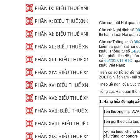
PHẦN IX: BIỂU THUẾ XNK
PHẦN X: BIỂU THUẾ XNK
Căn cứ Luật Hải quan 
Căn cứ Nghị định số
08
PHẦN XI: BIỂU THUẾ XNK
thi hành Luật Hải quan v
Căn cứ Thông tư số
38/
PHẦN XII: BIỂU THUẾ XNK
kiểm tra giám sát hải 
khẩu; Thông tư số
14/2
hóa, phân tích để phân 
PHẦN XIII: BIỂU THUẾ XNK
số
65/2017/TT-BTC
ngày
khẩu Việt Nam;
PHẦN XIV: BIỂU THUẾ XNK
Trên cơ sở hồ sơ đề n
ZOETIS Việt Nam - mã 
PHẦN XV: BIỂU THUẾ XNK
Theo đề nghị của Cục t
T
ổ
ng cục Hải quan thôn
PHẦN XVI: BIỂU THUẾ XNK
1. Hàng hóa đề nghị xá
PHẦN XVII: BIỂU THUẾ XNK
Tên thương mại: AV
A
Tên gọi the
o
cấu tạ
o
,
PHẦN XVIII: BIỂU THUẾ XNK
Ký, mã hiệu, chủng
l
PHẦN XIX: BIỂU THUẾ XNK
cầu trùng Ionophore