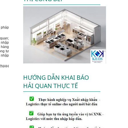
n pháp
 quan;
, nhập
i hàng
ông tư
, nhập
y TNHH
HƯỚNG DẪN KHAI BÁO
HẢI QUAN THỰC TẾ