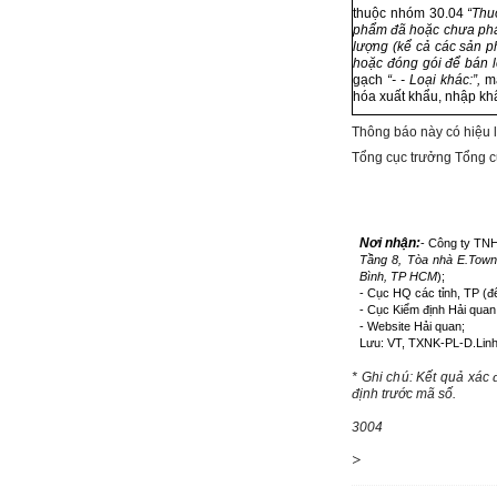
thuộc nhóm 30.04
“Thu
ph
ẩ
m đã hoặc chưa pha
lượng (k
ể
cả các sản p
hoặc đóng gói đ
ể
b
á
n l
gạch
“- - Loại kh
á
c:”,
mã
hóa xuất khẩu, nhập kh
Thông báo này có hiệu 
Tổng cục trưởng Tổng c
Nơi nhận:
- Công ty TN
Tầng 8, Tòa nhà E.Town
Bình, TP HCM
);
- Cục HQ các tỉnh, TP (để
- Cục Kiểm định Hải quan
- Website Hải quan;
Lưu: VT, TXNK-PL-D.Linh
* Gh
i
ch
ú
: Kết quả xác 
định trước mã s
ố
.
3004
>