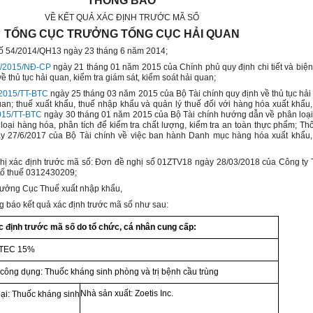
THÔNG BÁO
VỀ KẾT QUẢ XÁC ĐỊNH TRƯỚC MÃ SỐ
TỔNG CỤC TRƯỞNG TỔNG CỤC HẢI QUAN
số 54/2014/QH13 ngày 23 tháng 6 năm 2014;
/2015/NĐ-CP
ngày 21 tháng 01 năm 2015 của Chính phủ quy định chi tiết và biệ
ề thủ tục hải quan, kiểm tra giám sát, kiểm soát hải quan;
2015/TT-BTC
ngày 25 tháng 03 năm 2015 của B
ộ
Tài chính quy định về thủ tục hải
quan; thuế xuất khẩu, thuế nhập khẩu và quản lý thuế đối với hàng hóa xuất khẩu
015/TT-BTC
ngày 30 tháng 01 năm 2015 của Bộ Tài chính hướng dẫn về phân loạ
loại hàng hóa, phân tích để kiểm tra chất lượng, kiểm tra an toàn thực phẩm; Th
 27/6/2017 của Bộ Tài chính về việc ban hành Danh mục hàng hóa xuất khẩu
ghị xác định trước mã số: Đơn đề nghị số 01ZTV18 ngày 28/03/2018 của Công t
số thuế 0312430209;
rưởng Cục Thuế xuất nhập khẩu,
g báo kết qu
ả
xác định trước mã số như sau:
c định trước mã số do tổ chức, cá nhân cung cấp:
T
E
C 15%
 c
ô
ng dụng: Thuốc kháng sinh phòng và trị bệnh cầu trùng
Nhà sản xuất: Zoetis Inc.
oạ
i:
Thuốc kháng sinh