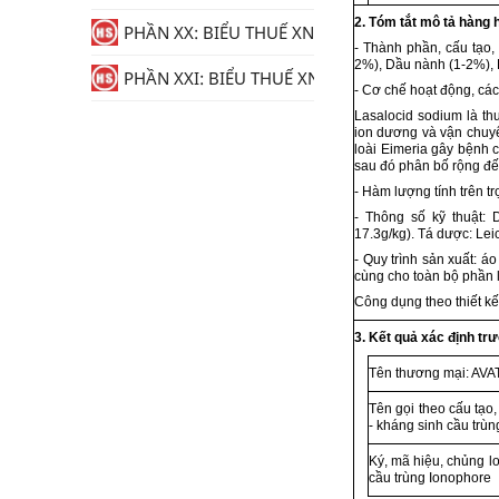
2. Tóm t
ắ
t mô tả
h
àng 
PHẦN XX: BIỂU THUẾ XNK
- Thành phần, cấu tạo,
2%), Dầu nành (1-2%), 
PHẦN XXI: BIỂU THUẾ XNK
- Cơ ch
ế
hoạt động, các
Lasalocid sodium là th
ion dương và vận chuyể
loài Eimeria gây bệnh c
sau đó phân bố rộng đế
- Hàm lượng tính trên t
- Thông số kỹ thuật:
17.3g/kg). Tá dược: Lei
- Quy trình sản xuất: áo
cùng cho toàn bộ phần lõ
Công dụng theo thiết kế
3. Kết qu
ả
xác định tr
Tên thương mại: AV
Tên gọi theo cấu tạo
- kháng sinh cầu trù
Ký, mã hiệu, chủng lo
cầu trùng Ionophore