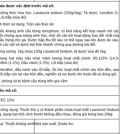
hóa được xác định trước mã s
ố
:
 công thức hóa học: Lasalocid sodium (150g/
1
kg), Tá dược: Leicithin (1-
Lõi bắp (vừa đủ)
h thức sử dụng: Trộn vào thức ăn.
uốc kháng sinh cầu trùng Ionophore, có khả năng kết hợp mạnh với các
n chúng qua màng sinh học, nhờ đó cản trở hoạt động trao đổi chất của
ầu trùng cho gà. Được hấp thu tốt vào cơ th
ể
ngay sau khi được ăn vào,
n các mô và được bài thải nhanh chóng qua đường bài tiết.
rọng lượng:
1
kg chứa 150g Lasalocid Sodium, tá dược vừa đủ
1
kg
 Dạng hạt màu nâu nhạt. Hàm lượng hoạt chất chính: 95-115% (14.3-
cithin (1-2%), Dầu nành (1-2%), Lõi bắp (vừa đủ)
 leicithin, dầu nành vào lõi bắp, rồi cho hoạt chất chính vào trộn đều, sau
i bắp còn lại vào trộn đều, nghiền và lọc trước khi hoàn tất và đóng gói.
: phòng v
à
trị bệnh cầ
u
trùng trên gia cầm.
ước mã số:
ATEC 15%
, công dụng: Thuốc thú y có thành phần chứa hoạt chất Lasolocid Sodium
ng, dạng hạt nhỏ, kích thước không đều nhau,
đ
óng g
ó
i trong bao 20kg
ại: Thu
ố
c kháng sinh
Nhà sản xuất: Zoetis Inc.