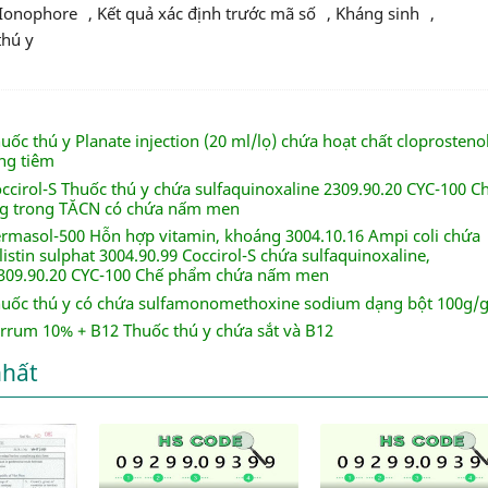
Ionophore
,
kết quả xác định trước mã số
,
kháng sinh
,
thú y
uốc thú y Planate injection (20 ml/lọ) chứa hoạt chất cloprostenol
ng tiêm
ccirol-S Thuốc thú y chứa sulfaquinoxaline 2309.90.20 CYC-100 C
g trong TĂCN có chứa nấm men
ermasol-500 Hỗn hợp vitamin, khoáng 3004.10.16 Ampi coli chứa
olistin sulphat 3004.90.99 Coccirol-S chứa sulfaquinoxaline,
309.90.20 CYC-100 Chế phẩm chứa nấm men
huốc thú y có chứa sulfamonomethoxine sodium dạng bột 100g/g
errum 10% + B12 Thuốc thú y chứa sắt và B12
nhất