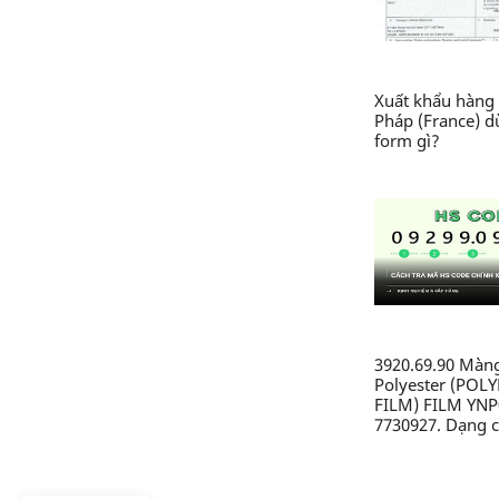
Xuất khẩu hàng 
Pháp (France) 
form gì?
3920.69.90 Màn
Polyester (POL
FILM) FILM YNP
7730927. Dạng c
nhựa từ polyeste
không xốp, khô
dính, chưa được 