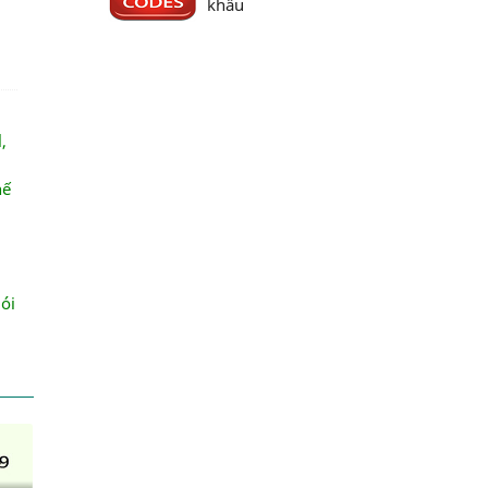
khẩu
,
hế
ói