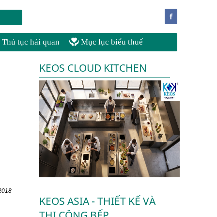
f
Thủ tục hải quan
Mục lục biểu thuế
KEOS CLOUD KITCHEN
2018
KEOS ASIA - THIẾT KẾ VÀ
THI CÔNG BẾP