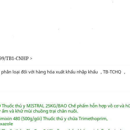
499/TB1-CNHP
>
ả phân loại đối với hàng hóa xuất khẩu nhập khẩu
,
TB-TCHQ
,
99 Thuốc thú y MISTRAL 25KG/BAO Chế phẩm hỗn hợp vô cơ và h
ý ẩm và khử mùi chuồng trại chăn nuôi.
rimixin 480 (500g/gói) Thuốc thú y chứa Trimethoprim,
xazole