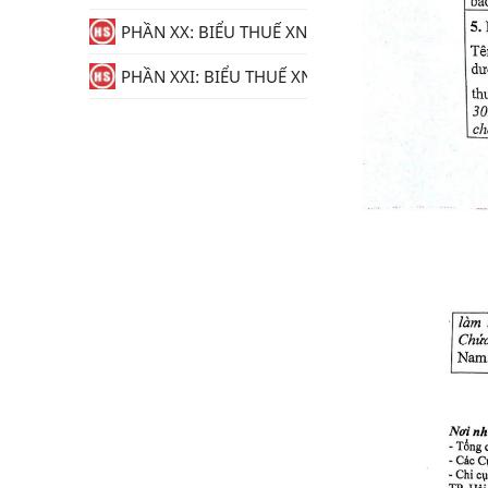
PHẦN XX: BIỂU THUẾ XNK
PHẦN XXI: BIỂU THUẾ XNK