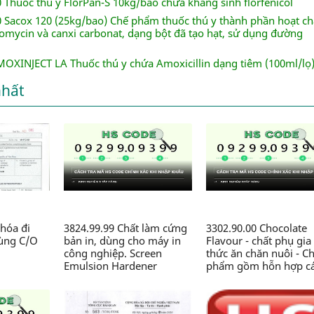
0 Thuốc thú y FlorPan-S 10kg/bao chứa kháng sinh florfenicol
00 Sacox 120 (25kg/bao) Chế phẩm thuốc thú y thành phần hoạt ch
nomycin và canxi carbonat, dạng bột đã tạo hạt, sử dụng đường
MOXINJECT LA Thuốc thú y chứa Amoxicillin dạng tiêm (100ml/lọ
nhất
hóa đi
3824.99.99 Chất làm cứng
3302.90.00 Chocolate
dùng C/O
bản in, dùng cho máy in
Flavour - chất phụ gia
công nghiệp. Screen
thức ăn chăn nuôi - C
Emulsion Hardener
phẩm gồm hỗn hợp c
(5kg/pack).99-SM-SH-5 -
chất thơm, Zeolite, sili
Chế phẩm hóa học thành
dioxit,.., dạng bột, đó
phần có chứa Glyoxal, axit
gói 2kg/túi, dùng tro