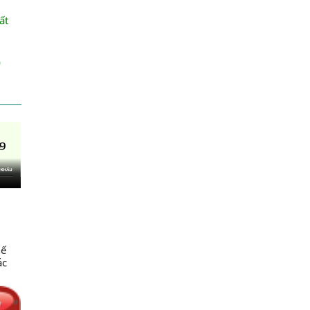
ất
)
hế
ác
c
ng
ng