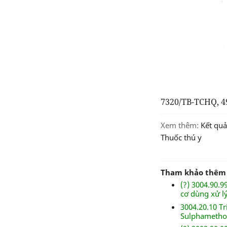
7320/TB-TCHQ, 
Xem thêm:
kết qu
thuốc thú y
Tham khảo thêm
(?) 3004.90.
cơ dùng xử l
3004.20.10 T
Sulphametho