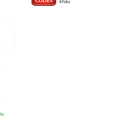
khẩu
ữu