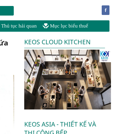
f
Thủ tục hải quan
Mục lục biểu thuế
hứa
KEOS CLOUD KITCHEN
KEOS ASIA - THIẾT KẾ VÀ
THI CÔNG BẾP