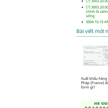
(?) 3003.20.0
(?) 3003.20.
chính là sali
uống
3004.10.19 A
Bài viết mới 
Xuất khẩu hàng 
Pháp (France) 
form gì?