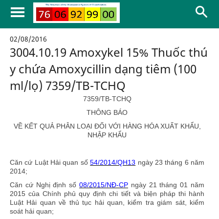
02/08/2016
3004.10.19 Amoxykel 15% Thuốc thú
y chứa Amoxycillin dạng tiêm (100
ml/lọ) 7359/TB-TCHQ
7359/TB-TCHQ
THÔNG BÁO
VỀ KẾT QUẢ PHÂN LOẠI ĐỐI VỚI HÀNG HÓA XUẤT KHẨU,
NHẬP KHẨU
Căn cứ Luật Hải quan số
54/2014/QH13
ngày 23 tháng 6 năm
2014;
Căn cứ Nghị định số
08/2015/NĐ-CP
ngày 21 tháng 01 năm
2015 của Chính phủ quy định chi tiết và biện pháp thi hành
Luật Hải quan về thủ tục hải quan, kiểm tra giám sát, kiểm
soát hải quan;