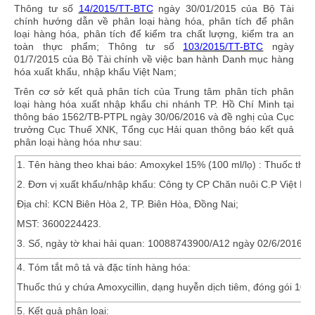
Thông tư số
14/2015/TT-BTC
ngày 30/01/2015 của Bộ Tài
chính hướng dẫn về phân loại hàng hóa, phân tích để phân
loại hàng hóa, phân tích để kiểm tra chất lượng, kiểm tra an
toàn thực phẩm; Thông tư số
103/2015/TT-BTC
ngày
01/7/2015 của Bộ Tài chính về việc ban hành Danh mục hàng
hóa xuất khẩu, nhập khẩu Việt Nam;
Trên cơ sở kết quả phân tích của Trung tâm phân tích phân
loại hàng hóa xuất nhập khẩu chi nhánh TP. Hồ Chí Minh tại
thông báo 1562/TB-PTPL ngày 30/06/2016 và đề nghị của Cục
trưởng Cục Thuế XNK, Tổng cục Hải quan thông báo kết quả
phân loại hàng hóa như sau:
1.
Tên hàng theo khai báo:
Amoxykel 15% (100 ml/lọ) : Thuốc thú 
2.
Đơn vị xuất khẩu/nhập khẩu:
Công ty CP Chăn nuôi C.P Việt Na
Địa chỉ: KCN Biên Hòa 2, TP. Biên Hòa, Đồng Nai;
MST: 3600224423.
3.
Số, ngày tờ khai hải quan:
10088743900/A12 ngày 02/6/2016 đăn
4. Tóm tắt mô tả và đặc tính hàng hóa:
Thuốc thú y chứa Amoxycillin, dạng huyễn dịch tiêm, đóng gói 100m
5. Kết quả phân loại: