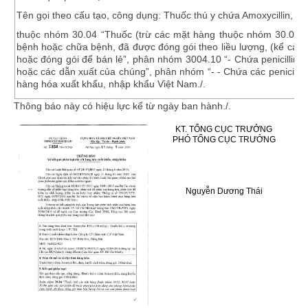
Tên gọi theo cấu tạo, công dụng: Thuốc thú y chứa Amoxycillin, dạ
thuộc nhóm
30.04
“Thuốc (trừ các mặt hàng thuộc nhóm 30.02, 
bệnh hoặc chữa bệnh, đã được đóng gói theo liề
u lượng, (kể cả 
hoặc đóng gói để
bán lẻ
”,
phân nhóm
3004.10
“-
Chứa peni
ci
lli
n h
hoặc các dẫn xuất của chúng”
, phân nhóm
“- - Chứa các penicill
hàng hóa xuất khẩu, nhập khẩu Việt Nam./.
Thông báo này có hiệu lực kể từ ngày ban hành./.
KT. TỔNG CỤC TRƯỞNG
PHÓ TỔNG CỤC TRƯỞNG
Nguyễn Dương Thái