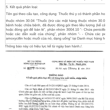
5. Kết quả phân loại:
Tên gọi theo cấu tạo, công dụng: Thuốc thú y có thành phần hoạt ch
thuộc nhóm
30.04
“Thuốc (trừ các mặt hàng thuộc nhóm 30.02,
bệnh hoặc chữa bệnh, đã được đóng gói theo liều lượng (kể cả c
hoặc đóng gói để bán lẻ”
, phân nhóm
3004.10
“- Chứa penicillin 
hoặc các dẫn xuất của chúng”
, phân nhóm
“- - Chứa các penic
amoxycillin hoặc muối của nó, dạng uống”
tại Danh mục hàng hóa 
Thông báo này có hiệu lực kể từ ngày ban hành./.