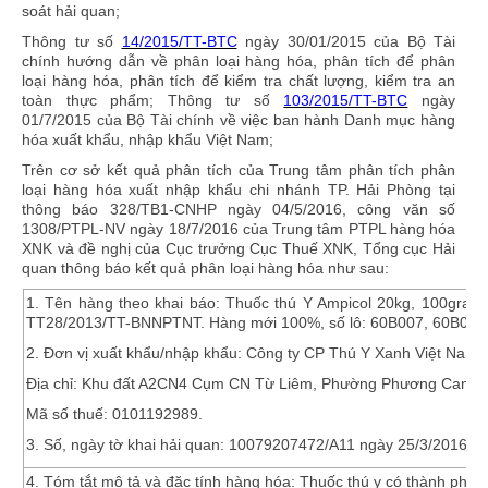
soát hải quan;
Thông tư số
14/2015/TT-BTC
ngày 30/01/2015 của Bộ Tài
chính hướng dẫn về phân loại hàng hóa, phân tích để phân
loại hàng hóa, phân tích để kiểm tra chất lượng, kiểm tra an
toàn thực phẩm; Thông tư số
103/2015/TT-BTC
ngày
01/7/2015 của Bộ Tài chính về việc ban hành Danh mục hàng
hóa xuất khẩu, nhập khẩu Việt Nam;
Trên cơ sở kết quả phân tích của Trung tâm phân tích phân
loại hàng hóa xuất nhập khẩu chi nhánh TP. Hải Phòng tại
thông báo 328/TB1-CNHP ngày 04/5/2016, công văn số
1308/PTPL-NV ngày 18/7/2016 của Trung tâm PTPL hàng hóa
XNK và đề nghị của Cục trưởng Cục Thuế XNK, Tổng cục Hải
quan thông báo kết quả phân loại hàng hóa như sau:
1.
Tên hàng theo khai báo:
Thuốc thú Y Ampicol 20kg, 100gram/g
TT28/2013/TT-BNNPTNT. Hàng mới 100%, số lô: 60B007, 60B008,
2.
Đơn vị xuất khẩu/nhập khẩu:
Công ty CP Thú Y Xanh Việt Nam;
Địa chỉ: Khu đất A2CN4 Cụm CN Từ Liêm, Phường Phương Canh,
Mã số thuế: 0101192989.
3.
Số, ngày tờ khai hải quan:
10079207472/A11 ngày 25/3/2016 đăn
4. Tóm tắt mô tả và đặc tính hàng hóa
: Thuốc thú y có thành phần h