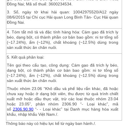
Đồng Nai; Mã số thuế: 3600234534.
3.
Số, ngày tờ khai hải quan:
10042975520/A12 ngày
08/6/2015 tại Chi cục Hải quan Long Bình Tân- Cục Hải quan
Đồng Nai.
4.
Tóm tắt mô tả và đặc tính hàng hóa:
Cám gạo đã trích ly
béo, dạng bột, có thành phần cơ bản bao gồm: ni tơ tổng số
(~17.24%), ẩm (~12%), chất khoáng (~12.5%) dùng trong
sản xuất thức ăn chăn nuôi.
5.
Kết quả phân loại:
Tên gọi theo cấu tạo, công dụng: Cám gạo đã trích ly béo,
dạng bột, có thành phần cơ bản bao gồm: ni tơ tổng số
(~17.24%), ẩm (~12%), chất khoáng (~12.5%) dùng trong
sản xuất thức ăn chăn nuôi.
Thuộc nhóm
23.06
“Khô d
ầ
u và phế l
iệu rắ
n khác, đã hoặc
chưa
xay hoặc ở dạng bột viên, thu được từ quá trình chiết
xuất mỡ hoặc dầu thực vật, trừ các l
oại thuộc nhó
m 23.04
hoặc 23.05”
, phân nhóm
2306.90
“-
Loại khác”
, mã
số
2306.90.90
“-
- Loại khác”
tại Danh mục hàng hóa xuất
khẩu, nhập khẩu Việt Nam./.
Thông báo này có hiệu lực kể từ ngày ban hành./.