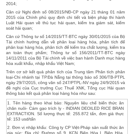
2014;
Căn cứ Nghị định số 08/2015/NĐ-CP ngày 21 tháng 01 năm
2015 của Chính phủ quy định chi tiết và biện pháp thi hành
Luật Hải quan về thủ tục hải quan, kiểm tra giám sát, kiểm
soát hải quan;
Căn cứ Thông tư số 14/2015/TT-BTC ngày 30/01/2015 của Bộ
Tài chính hướng dẫn về phân loại hàng hóa, phân tích để
phân loại hàng hóa, phân tích để kiểm tra chất lượng, kiểm tra
an toàn thực phẩm; Thông tư số 156/2011/TT-BTC ngày
14/11/2011 của Bộ Tài chính về việc ban hành Danh mục hàng
hóa xuất khẩu, nhập khẩu Việt Nam;
Trên cơ sở kết quả phân tích của Trung tâm Phân tích phân
loại-Chi nhánh tại TP.Đà Nẵng tại thông báo số 306/TB-PTPL
ngày 29/7/2015, công văn số 247/PTPL-NV ngày 24/9/2015 và
đề nghị của Cục trưởng Cục Thuế XNK, Tổng cục Hải quan
thông báo kết quả phân loại hàng hóa như sau:
1.
Tên hàng theo khai báo:
Nguyên liệu chế biến thức ăn
chăn nuôi- Cám gạo trích ly - INDIAN DEOILED RICE BRAN
EXTRACTION. Số lượng thực tế: 255.872 tấn, đơn giá thực
tế: 153 usd/tấn
2.
Đơn vị nhập khẩu:
Công ty CP Việt-Pháp sản xuất thức ăn
gia súc; Địa chỉ: Đường số 9, KCN Biên Hòa I, Biên Hòa,