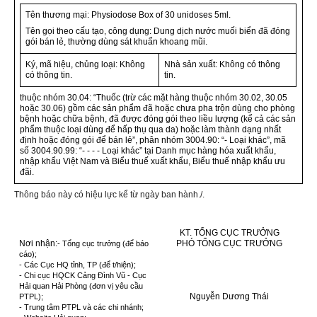
Tên thương mại: Physiodose Box of 30 unidoses 5ml.
Tên gọi theo cấu tạo, công dụng: Dung dịch nước muối biển đã đóng
gói bán lẻ, thường dùng sát khuẩn khoang mũi.
Ký, mã hiệu, chủng loại: Không
Nhà sản xuất: Không có thông
có thông tin.
tin.
thuộc nhóm 30.04:
“Thuốc (trừ các mặt hàng thuộc nhóm 30.02, 30.05
hoặc 30.06) gồm các sản phẩm đã hoặc chưa pha trộn dùng cho phòng
bệnh hoặc chữa bệnh, đã được đóng gói theo liều lượng (kể cả các sản
phẩm thuộc loại dùng để hấp thụ qua da) hoặc làm thành dạng nhất
định hoặc đóng gói để bán lẻ”,
phân nhóm 3004.90: “
- Loại khác
”, mã
số 3004.90.99: “
- - - - Loại khác
” tại Danh mục hàng hóa xuất khẩu,
nhập khẩu Việt Nam và Biểu thuế xuất khẩu, Biểu thuế nhập khẩu ưu
đãi.
Thông báo này có hiệu lực kể từ ngày ban hành./.
KT. TỔNG CỤC TRƯỞNG
Nơi nhận:
PHÓ TỔNG CỤC TRƯỞNG
- Tổng cục trưởng (để báo
cáo);
- Các Cục HQ tỉnh, TP (để t/hiện);
- Chi cục HQCK Cảng Đình Vũ - Cục
Hải quan Hải Phòng (đơn vị yêu cầu
Nguyễn Dương Thái
PTPL);
- Trung tâm PTPL và các chi nhánh;