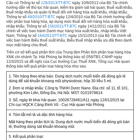
Căn cứ Thông tư số
128/2013/TT-BTC
ngày 10/9/2013 của Bộ Tài chính
hướng dẫn về thủ tục hải quan, kiểm tra giám sát hải quan; thuế xuất khẩu,
thuế nhập khẩu và quản lý thuế đối với hàng hóa xuất khẩu, nhập khẩu;
Thông tư số
49/2010/TT-BTC
ngày 12/4/2010 của Bộ Tài chính hướng dẫn
việc phân loại hàng hóa, áp dụng mức thuế đối với hàng hóa xuất khẩu,
nhập khẩu; Thông tư số
156/2011/TT-BTC
ngày 14/11/2011 của Bộ Tài
chính về việc ban hành Danh mục hàng hóa xuất khẩu, nhập khẩu Việt
Nam; Thông tư số
164/2013/TT-BTC
ngày 15/11/2013 của Bộ Tài chính về
việc ban hành Biểu thuế xuất khẩu, Biểu thuế nhập khẩu ưu đãi theo danh
mục mặt hàng chịu thuế;
Trên cơ sở kết quả phân tích của Trung tâm Phân tích phân loại hàng hóa
XNK chi nhánh Tp. Hải Phòng tại thông báo số 058/TB1-CNHP ngày
12/3/2015 và đề nghị của Cục trưởng Cục Thuế XNK, Tổng cục Hải quan
thông báo kết quả phân loại hàng hóa như sau:
1. Tên hàng theo khai báo:
Dung dịch nước muối biển đã đóng gói lẻ
dùng để sát khuẩn khoang mũi physiodose, hộp 30 liều 5 ml.
2. Đơn vị nhập khẩu:
Công ty TNHH Dược Nano. Địa chỉ: số 11, tổ 101,
phường Kim Liên, Đống Đa, Hà Nội. MST: 0101978814.
3. Số, ngày tờ khai hải quan:
10026728461/A11 ngày 12/01/2015 tại
Chi cục HQCK Cảng Đình Vũ - Cục Hải quan Hải Phòng.
4. Tóm tắt mô tả và đặc tính hàng hóa:
Mặt hàng theo phân tích là: Dung dịch nước muối biển đã đóng gói bán
lẻ, thường dùng sát khuẩn khoang mũi
5.
K
ế
t quả phân loại: