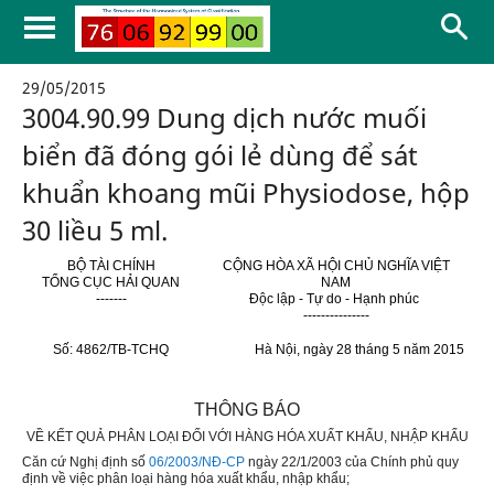
29/05/2015
3004.90.99 Dung dịch nước muối
biển đã đóng gói lẻ dùng để sát
khuẩn khoang mũi Physiodose, hộp
30 liều 5 ml.
BỘ TÀI CHÍNH
CỘNG HÒA XÃ HỘI CHỦ NGHĨA VIỆT
T
Ổ
NG CỤC HẢI QUAN
NAM
-------
Độc lập - Tự do - Hạnh phúc
---------------
S
ố
: 4
86
2/TB-TCHQ
Hà Nội, ngày 28 tháng 5 năm 2015
THÔNG BÁO
VỀ KẾT QUẢ PHÂN LOẠI ĐỐI VỚI HÀNG HÓA XUẤT KHẨU, NHẬP KHẨU
Căn cứ Nghị định số
06/2003/NĐ-CP
ngày 22/1/2003 của Chính phủ quy
định về việc phân loại hàng hóa xuất khẩu, nhập khẩu;